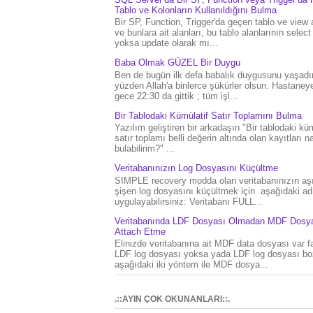
Tablo ve Kolonların Kullanıldığını Bulma
Bir SP, Function, Trigger'da geçen tablo ve view 
ve bunlara ait alanları, bu tablo alanlarının select
yoksa update olarak mı...
Baba Olmak GÜZEL Bir Duygu
Ben de bugün ilk defa babalık duygusunu yaşad
yüzden Allah'a binlerce şükürler olsun. Hastaney
gece 22:30 da gittik ; tüm işl...
Bir Tablodaki Kümülatif Satır Toplamını Bulma
Yazılım geliştiren bir arkadaşın "Bir tablodaki küm
satır toplamı belli değerin altında olan kayıtları na
bulabilirim?" ...
Veritabanınızın Log Dosyasını Küçültme
SIMPLE recovery modda olan veritabanınızın aşı
şişen log dosyasını küçültmek için aşağıdaki ad
uygulayabilirsiniz: Veritabanı FULL...
Veritabanında LDF Dosyası Olmadan MDF Dosya
Attach Etme
Elinizde veritabanına ait MDF data dosyası var f
LDF log dosyası yoksa yada LDF log dosyası bo
aşağıdaki iki yöntem ile MDF dosya...
.::AYIN ÇOK OKUNANLARI::.