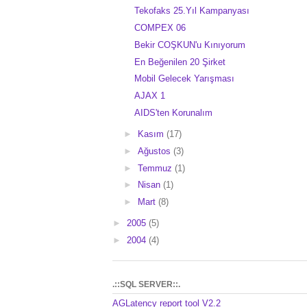
Tekofaks 25.Yıl Kampanyası
COMPEX 06
Bekir COŞKUN'u Kınıyorum
En Beğenilen 20 Şirket
Mobil Gelecek Yarışması
AJAX 1
AIDS'ten Korunalım
►
Kasım
(17)
►
Ağustos
(3)
►
Temmuz
(1)
►
Nisan
(1)
►
Mart
(8)
►
2005
(5)
►
2004
(4)
.::SQL SERVER::.
AGLatency report tool V2.2