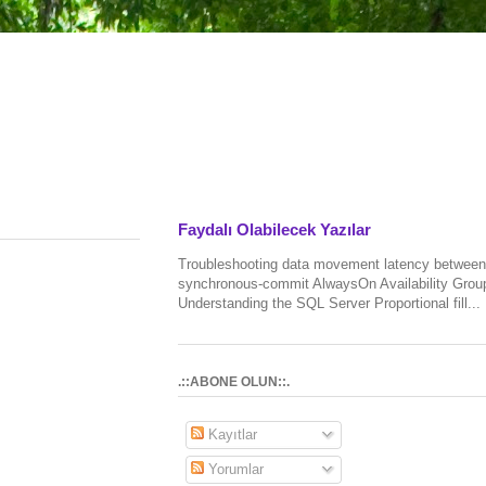
Faydalı Olabilecek Yazılar
Troubleshooting data movement latency between
synchronous-commit AlwaysOn Availability Grou
Understanding the SQL Server Proportional fill...
.::ABONE OLUN::.
Kayıtlar
Yorumlar