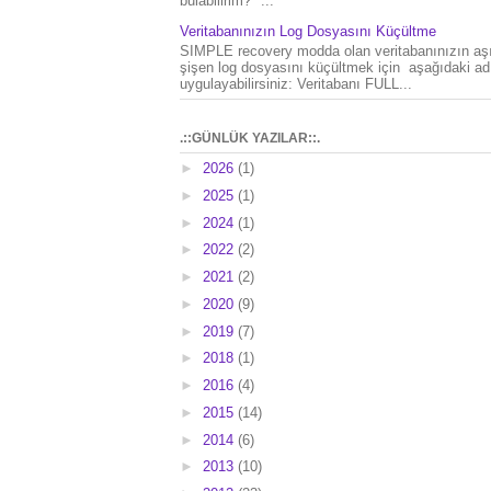
bulabilirim?" ...
Veritabanınızın Log Dosyasını Küçültme
SIMPLE recovery modda olan veritabanınızın aşı
şişen log dosyasını küçültmek için aşağıdaki ad
uygulayabilirsiniz: Veritabanı FULL...
.::GÜNLÜK YAZILAR::.
►
2026
(1)
►
2025
(1)
►
2024
(1)
►
2022
(2)
►
2021
(2)
►
2020
(9)
►
2019
(7)
►
2018
(1)
►
2016
(4)
►
2015
(14)
►
2014
(6)
►
2013
(10)