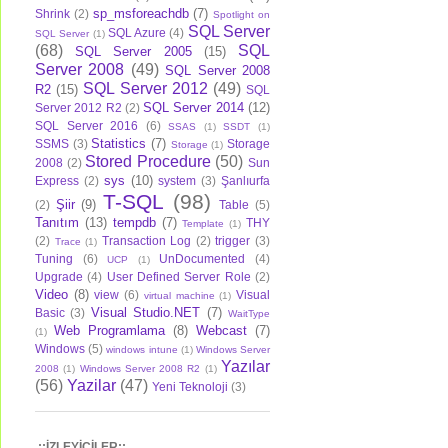
sp_msforeachdb
(7)
Shrink
(2)
Spotlight on
SQL Server
SQL Azure
(4)
SQL Server
(1)
(68)
SQL
SQL Server 2005
(15)
Server 2008
(49)
SQL Server 2008
SQL Server 2012
(49)
R2
(15)
SQL
SQL Server 2014
(12)
Server 2012 R2
(2)
SQL Server 2016
(6)
SSAS
(1)
SSDT
(1)
Statistics
(7)
SSMS
(3)
Storage
Storage
(1)
Stored Procedure
(50)
2008
(2)
Sun
sys
(10)
Express
(2)
system
(3)
Şanlıurfa
T-SQL
(98)
Şiir
(9)
(2)
Table
(5)
Tanıtım
(13)
tempdb
(7)
THY
Template
(1)
(2)
Transaction Log
(2)
trigger
(3)
Trace
(1)
Tuning
(6)
UnDocumented
(4)
UCP
(1)
Upgrade
(4)
User Defined Server Role
(2)
Video
(8)
view
(6)
Visual
virtual machine
(1)
Visual Studio.NET
(7)
Basic
(3)
WaitType
Web Programlama
(8)
Webcast
(7)
(1)
Windows
(5)
windows intune
(1)
Windows Server
Yazılar
2008
(1)
Windows Server 2008 R2
(1)
(56)
Yazilar
(47)
Yeni Teknoloji
(3)
.::İZLEYİCİLER::.