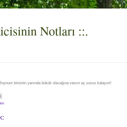
cisinin Notları ::.
. Boynum birisinin yanında bükük olacağına varsın aç susuz kalayım!
ası
k: