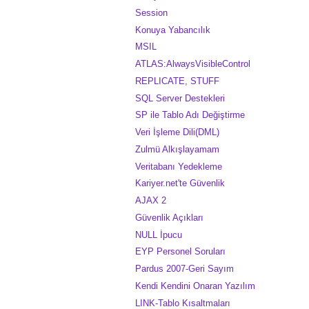
Session
Konuya Yabancılık
MSIL
ATLAS:AlwaysVisibleControl
REPLICATE, STUFF
SQL Server Destekleri
SP ile Tablo Adı Değiştirme
Veri İşleme Dili(DML)
Zulmü Alkışlayamam
Veritabanı Yedekleme
Kariyer.net'te Güvenlik
AJAX 2
Güvenlik Açıkları
NULL İpucu
EYP Personel Soruları
Pardus 2007-Geri Sayım
Kendi Kendini Onaran Yazılım
LINK-Tablo Kısaltmaları