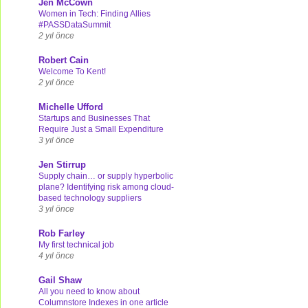
Jen McCown
Women in Tech: Finding Allies
#PASSDataSummit
2 yıl önce
Robert Cain
Welcome To Kent!
2 yıl önce
Michelle Ufford
Startups and Businesses That
Require Just a Small Expenditure
3 yıl önce
Jen Stirrup
Supply chain… or supply hyperbolic
plane? Identifying risk among cloud-
based technology suppliers
3 yıl önce
Rob Farley
My first technical job
4 yıl önce
Gail Shaw
All you need to know about
Columnstore Indexes in one article