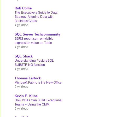
Rob Collie
The Executive’s Guide to Data
Strategy: Aligning Data with
Business Goals
1 yıl önce
SQL Server Techcommunity
SSRS report sum on visible
expression value on Table
1 yıl önce
SQL Shack
Understanding PostgreSQL
SUBSTRING function
1 yıl önce
Thomas LaRock
Microsoft Fabric is the New Office
2 yıl önce
Kevin E. Kline
How DBAs Can Build Exceptional
Teams – Using the CMM
2 yıl önce