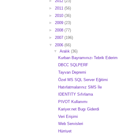
►
2012
(23)
►
2011
(56)
►
2010
(36)
►
2009
(23)
►
2008
(77)
►
2007
(196)
▼
2006
(66)
▼
Aralık
(36)
Kurban Bayramınızı Tebrik Ederim
DBCC SQLPERF
Tayvan Depremi
Özel MS SQL Server Eğitimi
Hatırlatmalarınız SMS İle
IDENTITY Sıfırlama
PIVOT Kullanımı
Kariyer.net Bugı Giderdi
Veri Erişimi
Web Servisleri
Hürriyet