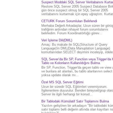
Suspect Moddaki SQL Server Veritabanını Kurt
Restore SQL Server 2005 Suspect Database Bir
gün önce suspect olmuş bir SQL Server 2005
veritabanını kurtarmak için epey uğraştım. Kurtar.
CETURK Forum Sorumluları Belirlendi
Merhaba Değerli Arkadaşlar, Uzun süren bir gör
trafiğinin ardından nihayet forum sorumlularını
belirledim. Forum Koordinatörlüğü görev...
Veri İşleme Dili(DML)
Amaç: Bu makale ile SQL(Structure of Query
Language)'in DML(Data Manuplation Language)
komutlarından SELECT deyimini inceleyip, irdele.
SQL Server’da Bir SP, Function veya Trigger’da 
Tablo ve Kolonların Kullanıldığını Bulma
Bir SP, Function, Trigger'da geçen tablo ve view 
ve bunlara ait alanları, bu tablo alanlarının select
yoksa update olarak mı...
Özel MS SQL Server Eğitimi
Uzun bir süredir SQL Eğitimleri veremiyorum.
İlgilenenlere duyurulur. Benden bireysel/grup ola
Server ile ilgili herhangi bir konud...
Bir Tablodaki Kümülatif Satır Toplamını Bulma
Yazılım geliştiren bir arkadaşın "Bir tablodaki küm
satır toplamı belli değerin altında olan kayıtları na