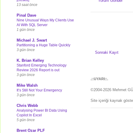
Yorum Gönder
13 saat önce
Pinal Dave
Nine Unusual Ways My Clients Use
AI With SQL Server
1 gün önce
Michael J. Swart
Partitioning a Huge Table Quickly
3 gün önce
Sonraki Kayıt
K. Brian Kelley
Stanford Emerging Technology
Review 2026 Report is out
3 gün önce
.::UYARI::.
Mike Walsh
©2004-2026 Mehmet G
It’s Still Not Your Emergency
3 gün önce
Site içeriği kaynak göst
Chris Webb
Analysing Power BI Data Using
Copilot In Excel
5 gün önce
Brent Ozar PLF