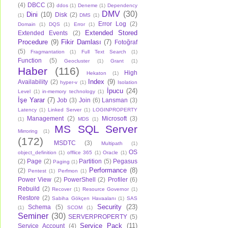
(4)
DBCC
(3)
ddos
(1)
Deneme
(1)
Dependency
DMV
(30)
Dini
(10)
Disk
(2)
(1)
DMS
(1)
Error Log
(2)
Domain
(1)
DQS
(1)
Error
(1)
Extended Stored
Extended Events
(2)
Procedure
(9)
Fikir Damlası
(7)
Fotoğraf
(5)
Fragmantation
(1)
Full Text Search
(1)
Function
(5)
Geocluster
(1)
Grant
(1)
Haber
(116)
High
Hekaton
(1)
Index
(9)
Availability
(2)
hyper-v
(1)
Isolation
İpucu
(24)
Level
(1)
in-memory technology
(1)
İşe Yarar
(7)
Job
(3)
Join
(6)
Lansman
(3)
Latency
(1)
Linked Server
(1)
LOGINPROPERTY
Management
(2)
Microsoft
(3)
(1)
MDS
(1)
MS SQL Server
Mirroring
(1)
(172)
MSDTC
(3)
Multipath
(1)
OS
object_definition
(1)
offlice 365
(1)
Oracle
(1)
(2)
Page
(2)
Partition
(5)
Pegasus
Paging
(1)
Performance
(8)
(2)
Pentest
(1)
Perfmon
(1)
Power View
(2)
PowerShell
(2)
Profiler
(6)
Rebuild
(2)
Recover
(1)
Resource Governor
(1)
Restore
(2)
Sabiha Gökçen Havaalanı
(1)
SAS
Security
(23)
Schema
(5)
(1)
SCOM
(1)
Seminer
(30)
SERVERPROPERTY
(5)
Service Pack
(11)
Service Account
(4)