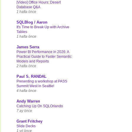
[Video] Office Hours: Desert
Database Q&A
1 hafta önce
SQLBlog / Aaron
It's Time to Break Up with Archive
Tables
1 hafta önce
James Serra
Power BI Performance in 2026: A
Practical Guide to Faster Semantic
Models and Reports
2 hafta önce
Paul S. RANDAL
Presenting a workshop at PASS
Summit West in Seattle!
4 hafta önce
Andy Warren
Catching Up On SQLOrlando
7 ay önce
Grant Fritchey
Slide Decks
1 yıl önce