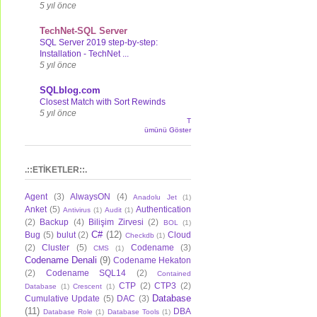
5 yıl önce
TechNet-SQL Server
SQL Server 2019 step-by-step:
Installation - TechNet ...
5 yıl önce
SQLblog.com
Closest Match with Sort Rewinds
5 yıl önce
T
ümünü Göster
.::ETİKETLER::.
Agent
(3)
AlwaysON
(4)
Anadolu Jet
(1)
Anket
(5)
Authentication
Antivirus
(1)
Audit
(1)
(2)
Backup
(4)
Bilişim Zirvesi
(2)
BOL
(1)
C#
(12)
Bug
(5)
bulut
(2)
Cloud
Checkdb
(1)
(2)
Cluster
(5)
Codename
(3)
CMS
(1)
Codename Denali
(9)
Codename Hekaton
(2)
Codename SQL14
(2)
Contained
CTP
(2)
CTP3
(2)
Database
(1)
Crescent
(1)
Database
Cumulative Update
(5)
DAC
(3)
(11)
DBA
Database Role
(1)
Database Tools
(1)