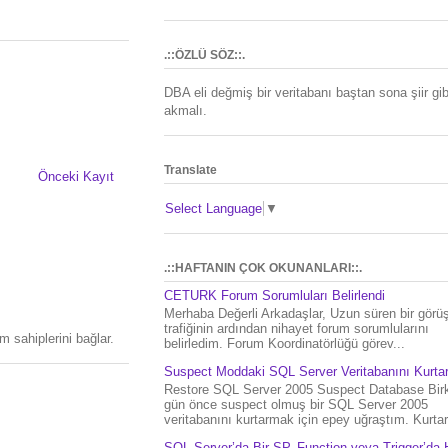
.::ÖZLÜ SÖZ::.
DBA eli değmiş bir veritabanı baştan sona şiir gib
akmalı.
Translate
Önceki Kayıt
Select Language
▼
.::HAFTANIN ÇOK OKUNANLARI::.
CETURK Forum Sorumluları Belirlendi
Merhaba Değerli Arkadaşlar, Uzun süren bir gör
trafiğinin ardından nihayet forum sorumlularını
 sahiplerini bağlar.
belirledim. Forum Koordinatörlüğü görev...
Suspect Moddaki SQL Server Veritabanını Kurt
Restore SQL Server 2005 Suspect Database Bir
gün önce suspect olmuş bir SQL Server 2005
veritabanını kurtarmak için epey uğraştım. Kurtar.
SQL Server’da Bir SP, Function veya Trigger’da 