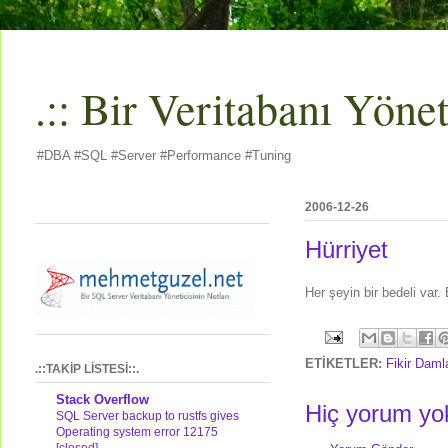
.:: Bir Veritabanı Yöneti
#DBA #SQL #Server #Performance #Tuning
2006-12-26
Hürriyet
Her şeyin bir bedeli var
ETİKETLER:
Fikir Daml
.::TAKİP LİSTESİ::.
Stack Overflow
Hiç yorum yo
SQL Server backup to rustfs gives
Operating system error 12175
[closed]