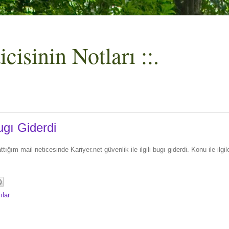
cisinin Notları ::.
ugı Giderdi
ttığım mail neticesinde Kariyer.net güvenlik ile ilgili bugı giderdi. Konu ile il
ılar