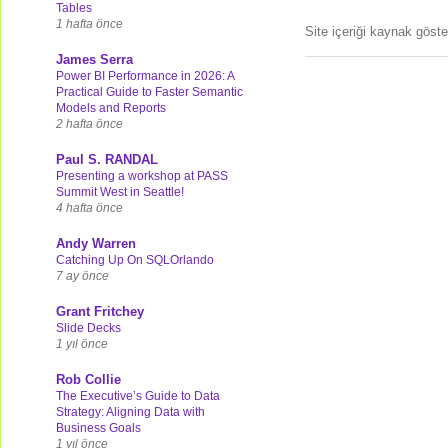
Tables
1 hafta önce
Site içeriği kaynak göst
James Serra
Power BI Performance in 2026: A
Practical Guide to Faster Semantic
Models and Reports
2 hafta önce
Paul S. RANDAL
Presenting a workshop at PASS
Summit West in Seattle!
4 hafta önce
Andy Warren
Catching Up On SQLOrlando
7 ay önce
Grant Fritchey
Slide Decks
1 yıl önce
Rob Collie
The Executive’s Guide to Data
Strategy: Aligning Data with
Business Goals
1 yıl önce