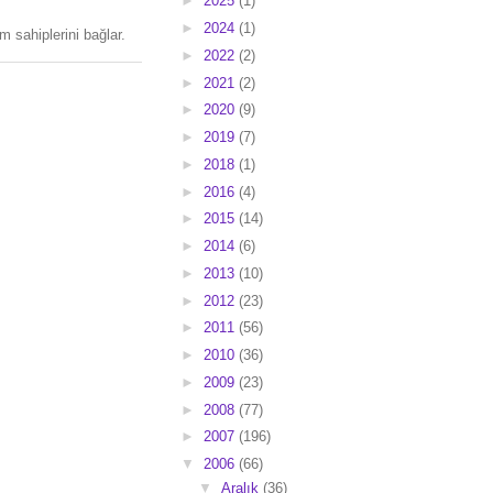
►
2025
(1)
►
2024
(1)
 sahiplerini bağlar.
►
2022
(2)
►
2021
(2)
►
2020
(9)
►
2019
(7)
►
2018
(1)
►
2016
(4)
►
2015
(14)
►
2014
(6)
►
2013
(10)
►
2012
(23)
►
2011
(56)
►
2010
(36)
►
2009
(23)
►
2008
(77)
►
2007
(196)
▼
2006
(66)
▼
Aralık
(36)