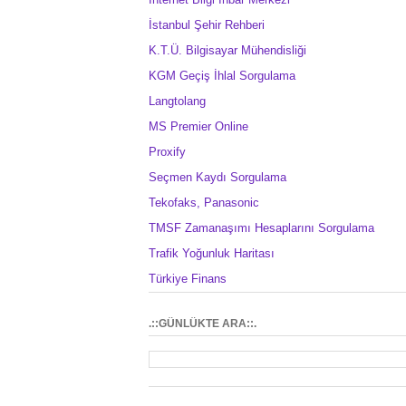
İstanbul Şehir Rehberi
K.T.Ü. Bilgisayar Mühendisliği
KGM Geçiş İhlal Sorgulama
Langtolang
MS Premier Online
Proxify
Seçmen Kaydı Sorgulama
Tekofaks, Panasonic
TMSF Zamanaşımı Hesaplarını Sorgulama
Trafik Yoğunluk Haritası
Türkiye Finans
.::GÜNLÜKTE ARA::.