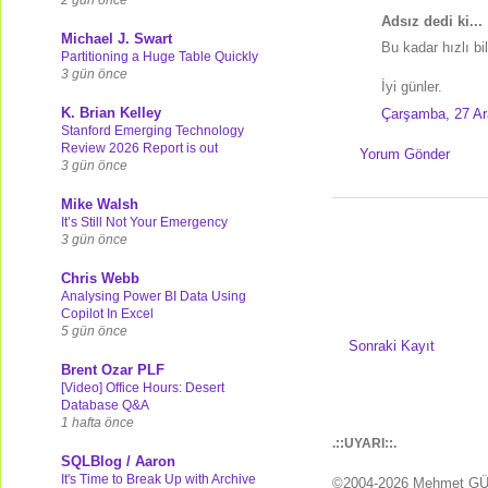
Adsız dedi ki...
Michael J. Swart
Bu kadar hızlı bi
Partitioning a Huge Table Quickly
3 gün önce
İyi günler.
K. Brian Kelley
Çarşamba, 27 Ar
Stanford Emerging Technology
Review 2026 Report is out
Yorum Gönder
3 gün önce
Mike Walsh
It’s Still Not Your Emergency
3 gün önce
Chris Webb
Analysing Power BI Data Using
Copilot In Excel
5 gün önce
Sonraki Kayıt
Brent Ozar PLF
[Video] Office Hours: Desert
Database Q&A
1 hafta önce
.::UYARI::.
SQLBlog / Aaron
It's Time to Break Up with Archive
©2004-2026 Mehmet G