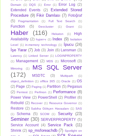
Error Log
(2)
Domain
(1)
DQS
(1)
Error
(1)
Extended Stored
Extended Events
(2)
Procedure
(9)
Fikir Damlası
(7)
Fotoğraf
(5)
Fragmantation
(1)
Full Text Search
(1)
Function
(5)
Geocluster
(1)
Grant
(1)
Haber
(116)
High
Hekaton
(1)
Index
(9)
Availability
(2)
hyper-v
(1)
Isolation
İpucu
(24)
Level
(1)
in-memory technology
(1)
İşe Yarar
(7)
Job
(3)
Join
(6)
Lansman
(3)
Latency
(1)
Linked Server
(1)
LOGINPROPERTY
Management
(2)
Microsoft
(3)
(1)
MDS
(1)
MS SQL Server
Mirroring
(1)
(172)
MSDTC
(3)
Multipath
(1)
OS
object_definition
(1)
offlice 365
(1)
Oracle
(1)
(2)
Page
(2)
Partition
(5)
Pegasus
Paging
(1)
Performance
(8)
(2)
Pentest
(1)
Perfmon
(1)
Power View
(2)
PowerShell
(2)
Profiler
(6)
Rebuild
(2)
Recover
(1)
Resource Governor
(1)
Restore
(2)
Sabiha Gökçen Havaalanı
(1)
SAS
Security
(23)
Schema
(5)
(1)
SCOM
(1)
Seminer
(30)
SERVERPROPERTY
(5)
Service Pack
(11)
Service Account
(4)
sp_msforeachdb
(7)
Shrink
(2)
Spotlight on
SQL Server