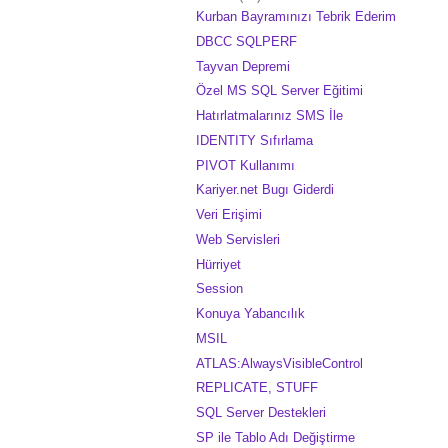
Kurban Bayramınızı Tebrik Ederim
DBCC SQLPERF
Tayvan Depremi
Özel MS SQL Server Eğitimi
Hatırlatmalarınız SMS İle
IDENTITY Sıfırlama
PIVOT Kullanımı
Kariyer.net Bugı Giderdi
Veri Erişimi
Web Servisleri
Hürriyet
Session
Konuya Yabancılık
MSIL
ATLAS:AlwaysVisibleControl
REPLICATE, STUFF
SQL Server Destekleri
SP ile Tablo Adı Değiştirme