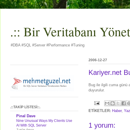
.:: Bir Veritabanı Yöneti
#DBA #SQL #Server #Performance #Tuning
2006-12-27
Kariyer.net B
Bug ile ilgili cuma günü a
duyurulur.
.::TAKİP LİSTESİ::.
ETİKETLER:
Haber
,
Yaz
Pinal Dave
Nine Unusual Ways My Clients Use
1 yorum:
AI With SQL Server
2 gün önce