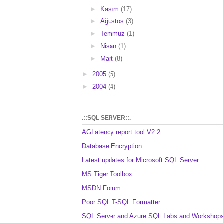
►
Kasım
(17)
►
Ağustos
(3)
►
Temmuz
(1)
►
Nisan
(1)
►
Mart
(8)
►
2005
(5)
►
2004
(4)
.::SQL SERVER::.
AGLatency report tool V2.2
Database Encryption
Latest updates for Microsoft SQL Server
MS Tiger Toolbox
MSDN Forum
Poor SQL:T-SQL Formatter
SQL Server and Azure SQL Labs and Workshop