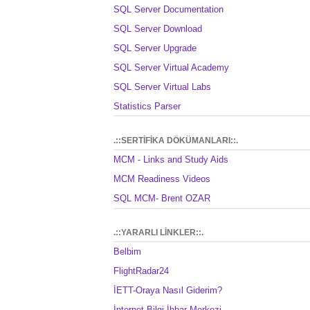
SQL Server Documentation
SQL Server Download
SQL Server Upgrade
SQL Server Virtual Academy
SQL Server Virtual Labs
Statistics Parser
.::SERTİFİKA DÖKÜMANLARI::.
MCM - Links and Study Aids
MCM Readiness Videos
SQL MCM- Brent OZAR
.::YARARLI LİNKLER::.
Belbim
FlightRadar24
İETT-Oraya Nasıl Giderim?
İnternet Bilgi İhbar Merkezi