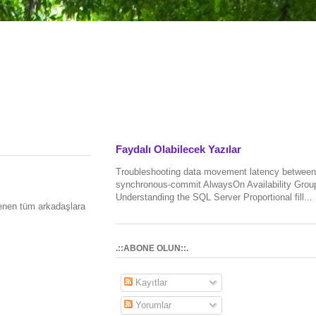
Faydalı Olabilecek Yazılar
Troubleshooting data movement latency between
synchronous-commit AlwaysOn Availability Grou
Understanding the SQL Server Proportional fill...
gilenen tüm arkadaşlara
.::ABONE OLUN::.
Kayıtlar
Yorumlar