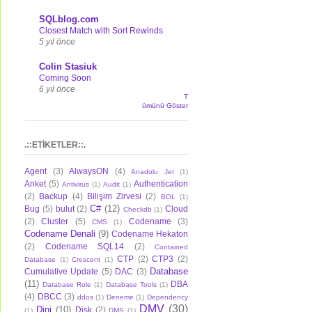
SQLblog.com
Closest Match with Sort Rewinds
5 yıl önce
Colin Stasiuk
Coming Soon
6 yıl önce
T
ümünü Göster
.::ETİKETLER::.
Agent
(3)
AlwaysON
(4)
Anadolu Jet
(1)
Anket
(5)
Authentication
Antivirus
(1)
Audit
(1)
(2)
Backup
(4)
Bilişim Zirvesi
(2)
BOL
(1)
C#
(12)
Bug
(5)
bulut
(2)
Cloud
Checkdb
(1)
(2)
Cluster
(5)
Codename
(3)
CMS
(1)
Codename Denali
(9)
Codename Hekaton
(2)
Codename SQL14
(2)
Contained
CTP
(2)
CTP3
(2)
Database
(1)
Crescent
(1)
Database
Cumulative Update
(5)
DAC
(3)
(11)
DBA
Database Role
(1)
Database Tools
(1)
(4)
DBCC
(3)
ddos
(1)
Deneme
(1)
Dependency
DMV
(30)
Dini
(10)
Disk
(2)
(1)
DMS
(1)