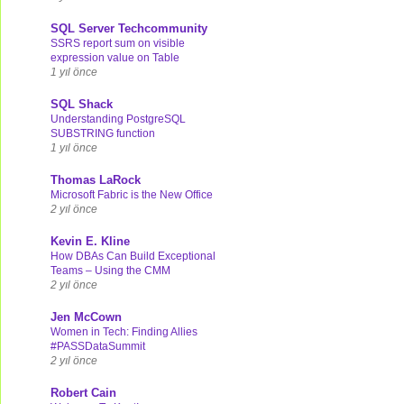
SQL Server Techcommunity
SSRS report sum on visible
expression value on Table
1 yıl önce
SQL Shack
Understanding PostgreSQL
SUBSTRING function
1 yıl önce
Thomas LaRock
Microsoft Fabric is the New Office
2 yıl önce
Kevin E. Kline
How DBAs Can Build Exceptional
Teams – Using the CMM
2 yıl önce
Jen McCown
Women in Tech: Finding Allies
#PASSDataSummit
2 yıl önce
Robert Cain