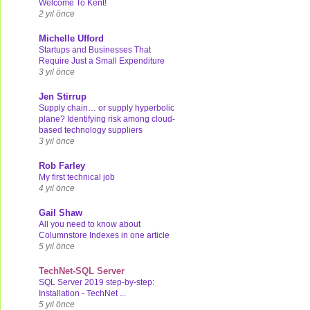
Welcome To Kent!
2 yıl önce
Michelle Ufford
Startups and Businesses That
Require Just a Small Expenditure
3 yıl önce
Jen Stirrup
Supply chain… or supply hyperbolic
plane? Identifying risk among cloud-
based technology suppliers
3 yıl önce
Rob Farley
My first technical job
4 yıl önce
Gail Shaw
All you need to know about
Columnstore Indexes in one article
5 yıl önce
TechNet-SQL Server
SQL Server 2019 step-by-step:
Installation - TechNet ...
5 yıl önce