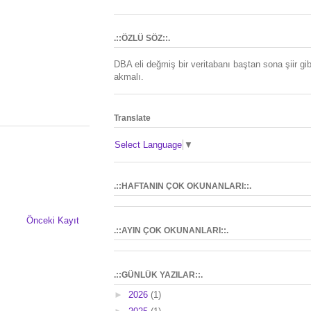
.::ÖZLÜ SÖZ::.
DBA eli değmiş bir veritabanı baştan sona şiir gib
akmalı.
Translate
Select Language
▼
.::HAFTANIN ÇOK OKUNANLARI::.
Önceki Kayıt
.::AYIN ÇOK OKUNANLARI::.
.::GÜNLÜK YAZILAR::.
►
2026
(1)