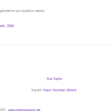
lgilendirme için teşekkür ederim.
alık, 2006
Ana Sayfa
Kaydol:
Kayıt Yorumları (Atom)
ÜZEL,
www.mehmetguzel.net