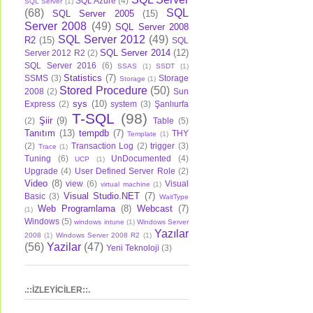
SQL Azure
(4)
SQL Server
(1)
(68)
SQL
SQL Server 2005
(15)
Server 2008
(49)
SQL Server 2008
SQL Server 2012
(49)
R2
(15)
SQL
SQL Server 2014
(12)
Server 2012 R2
(2)
SQL Server 2016
(6)
SSAS
(1)
SSDT
(1)
Statistics
(7)
SSMS
(3)
Storage
Storage
(1)
Stored Procedure
(50)
2008
(2)
Sun
sys
(10)
Express
(2)
system
(3)
Şanlıurfa
T-SQL
(98)
Şiir
(9)
(2)
Table
(5)
Tanıtım
(13)
tempdb
(7)
THY
Template
(1)
(2)
Transaction Log
(2)
trigger
(3)
Trace
(1)
Tuning
(6)
UnDocumented
(4)
UCP
(1)
Upgrade
(4)
User Defined Server Role
(2)
Video
(8)
view
(6)
Visual
virtual machine
(1)
Visual Studio.NET
(7)
Basic
(3)
WaitType
Web Programlama
(8)
Webcast
(7)
(1)
Windows
(5)
windows intune
(1)
Windows Server
Yazılar
2008
(1)
Windows Server 2008 R2
(1)
(56)
Yazilar
(47)
Yeni Teknoloji
(3)
.::İZLEYİCİLER::.