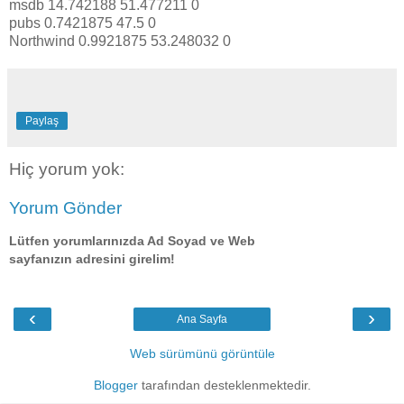
msdb 14.742188 51.477211 0
pubs 0.7421875 47.5 0
Northwind 0.9921875 53.248032 0
Paylaş
Hiç yorum yok:
Yorum Gönder
Lütfen yorumlarınızda Ad Soyad ve Web
sayfanızın adresini girelim!
‹
›
Ana Sayfa
Web sürümünü görüntüle
Blogger
tarafından desteklenmektedir.