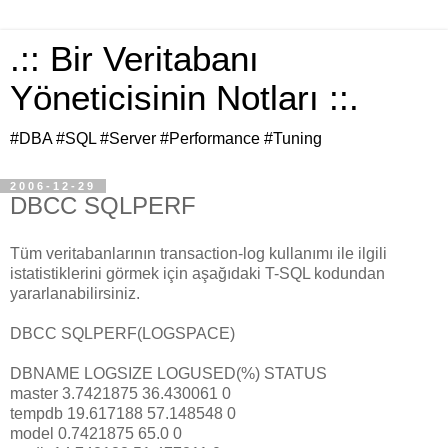
.:: Bir Veritabanı
Yöneticisinin Notları ::.
#DBA #SQL #Server #Performance #Tuning
2006-12-29
DBCC SQLPERF
Tüm veritabanlarının transaction-log kullanımı ile ilgili
istatistiklerini görmek için aşağıdaki T-SQL kodundan
yararlanabilirsiniz.
DBCC SQLPERF(LOGSPACE)
DBNAME LOGSIZE LOGUSED(%) STATUS
master 3.7421875 36.430061 0
tempdb 19.617188 57.148548 0
model 0.7421875 65.0 0