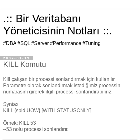
.:: Bir Veritabanı
Yöneticisinin Notları ::.
#DBA #SQL #Server #Performance #Tuning
2007-01-19
KILL Komutu
Kill çalışan bir processi sonlandırmak için kullanılır.
Parametre olarak sonlandırmak istediğimiz processin
numarasını girerek ilgili processi sonlandırabiliriz.
Syntax
KILL {spid UOW} [WITH STATUSONLY]
Örnek: KILL 53
--53 nolu processi sonlandırır.