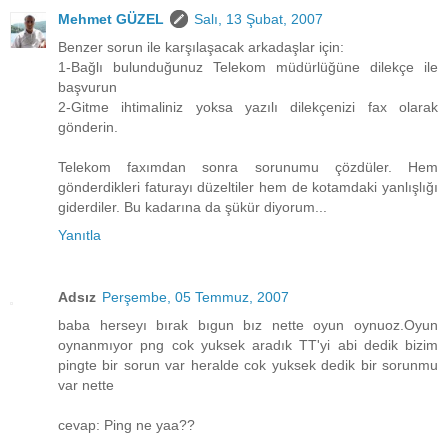
Mehmet GÜZEL
Salı, 13 Şubat, 2007
Benzer sorun ile karşılaşacak arkadaşlar için:
1-Bağlı bulunduğunuz Telekom müdürlüğüne dilekçe ile
başvurun
2-Gitme ihtimaliniz yoksa yazılı dilekçenizi fax olarak
gönderin.
Telekom faxımdan sonra sorunumu çözdüler. Hem
gönderdikleri faturayı düzeltiler hem de kotamdaki yanlışlığı
giderdiler. Bu kadarına da şükür diyorum...
Yanıtla
Adsız
Perşembe, 05 Temmuz, 2007
baba herseyı bırak bıgun bız nette oyun oynuoz.Oyun
oynanmıyor png cok yuksek aradık TT'yi abi dedik bizim
pingte bir sorun var heralde cok yuksek dedik bir sorunmu
var nette
cevap: Ping ne yaa??