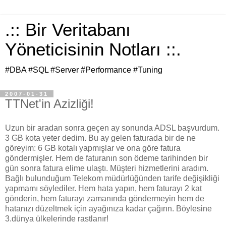
.:: Bir Veritabanı
Yöneticisinin Notları ::.
#DBA #SQL #Server #Performance #Tuning
2007-01-31
TTNet'in Azizliği!
Uzun bir aradan sonra geçen ay sonunda ADSL başvurdum.
3 GB kota yeter dedim. Bu ay gelen faturada bir de ne
göreyim: 6 GB kotalı yapmışlar ve ona göre fatura
göndermişler. Hem de faturanın son ödeme tarihinden bir
gün sonra fatura elime ulaştı. Müşteri hizmetlerini aradım.
Bağlı bulunduğum Telekom müdürlüğünden tarife değişikliği
yapmamı söylediler. Hem hata yapın, hem faturayı 2 kat
gönderin, hem faturayı zamanında göndermeyin hem de
hatanızı düzeltmek için ayağınıza kadar çağırın. Böylesine
3.dünya ülkelerinde rastlanır!