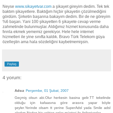
Neyse
www.sikayetvar.com
a şikayet gireyim dedim. Tek tek
baktım şikayetlere. Baktığım hiçbir şikayetin çözülmediğini
gördüm. Şirketin başarına bakayım dedim. Bir de ne göreyim
%6 başarı. Yani 100 şikayetten 6 şikayete cevap verme
zahmetinde bulunmuşlar. Aldığımız hizmet konusunda daha
fırınla ekmek yememiz gerekiyor. Hele hele internet
hizmetleri ile yine sınıfta kaldık. Bravo Türk Telekom güya
özelleştin ama hala sözdeliğini kaybetmemişsin.
Paylaş
4 yorum:
Adsız
Perşembe, 01 Şubat, 2007
Geçmiş olsun abi.Olur herkesin basina gelir.TT tekelinde
olduğu için kafaasına göre arasıra yapar böyle
şeyler.Yerinde olsam tt yerine SuperAdsl yada Smile adsl
alırdım.Neden hiç yoktan onlar müşteri ile ilgileniyorlar...