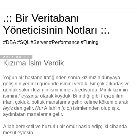
.:: Bir Veritabanı
Yöneticisinin Notları ::.
#DBA #SQL #Server #Performance #Tuning
2007-04-19
Kızıma İsim Verdik
Yoğun bir hastane trafiğinden sonra kızımızın dünyaya
gelişinin yedinci gününde ismini verdik. Bir çok arkadaş ve
günlük sakini kızımın ismini merak ediyordu. Minik kızımın
isimini
Feyzanur
olarak koyduk. Bilindiği gibi
Feyza
ilim,
irfan, çokluk, bolluk manalarına gelir; kelime kökeni olarak
feyiz'
den gelir.
Nur
Allah'ın (c.c.) isimlerinden olup ışık,
aydınlatan manalarına gelir.
Allah bereketli ve huzurlu bir ömür nasip edip; iki cihanda
mesut eylesin.