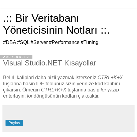
.:: Bir Veritabanı
Yöneticisinin Notları ::.
#DBA #SQL #Server #Performance #Tuning
2007-04-12
Visual Studio.NET Kısayollar
Belirli kaliplari daha hizli yazmak isterseniz
CTRL+K+X
tuşlarına basın IDE toolunuz sizin yerinize kod kalıbını
çıkarsın. Örneğin
CTRL+K+X
tuşlarına basıp
for
yazıp
enterlayın;
for
döngüsünün kodları çıakcaktır.
Paylaş