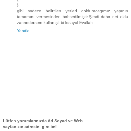
}
gibi sadece belirtilen yerleri dolduracagımız yapının
tamamını vermesinden bahsedilmiştir.Şimdi daha net oldu
zannedersem,kullanışlı bi kısayol.Evallah...
Yanıtla
Lütfen yorumlarınızda Ad Soyad ve Web
sayfanızın adresini girelim!