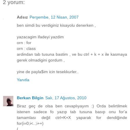
2 yorum:
Adsız
Perşembe, 12 Nisan, 2007
ben simdi bu verdiginiz kisayolu denerken ,
yazacagim ifadeyi yazdim
orn : for
orn : class
ardindan tab tusuna bastim , ve bu ctrl + k + x ile kasmaya
gerek olmadigini gordum ,
yine de payla$im icin tesekkurler..
Yanıtla
Berkan Bilgin
Salı, 17 Ağustos, 2010
Biraz geç de olsa ben cevaplıyayım :) Orda belirtilmek
istenen sadece fo yazıp tab tusuna basıp onu for'a
tamamlası değil ctrl+K+X yaparak for dendiğinde
for(i=0;i<..;i++)
{