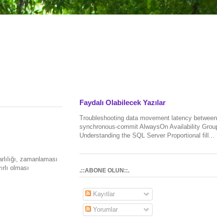
Faydalı Olabilecek Yazılar
Troubleshooting data movement latency between
synchronous-commit AlwaysOn Availability Grou
Understanding the SQL Server Proportional fill...
rlılığı, zamanlaması
ırlı olması
.::ABONE OLUN::.
Kayıtlar
Yorumlar