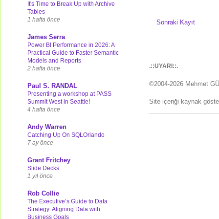
It's Time to Break Up with Archive
Tables
1 hafta önce
Sonraki Kayıt
James Serra
Power BI Performance in 2026: A
Practical Guide to Faster Semantic
Models and Reports
.::UYARI::.
2 hafta önce
©2004-2026 Mehmet G
Paul S. RANDAL
Presenting a workshop at PASS
Site içeriği kaynak göst
Summit West in Seattle!
4 hafta önce
Andy Warren
Catching Up On SQLOrlando
7 ay önce
Grant Fritchey
Slide Decks
1 yıl önce
Rob Collie
The Executive’s Guide to Data
Strategy: Aligning Data with
Business Goals