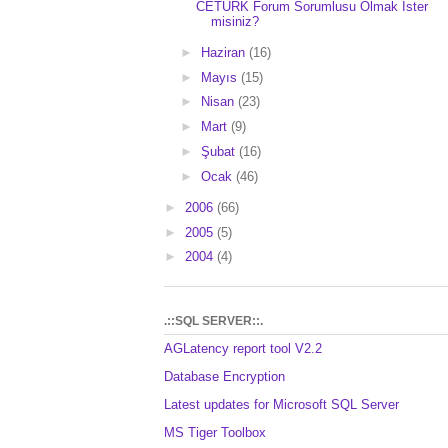
CETURK Forum Sorumlusu Olmak İster
misiniz?
►
Haziran
(16)
►
Mayıs
(15)
►
Nisan
(23)
►
Mart
(9)
►
Şubat
(16)
►
Ocak
(46)
►
2006
(66)
►
2005
(5)
►
2004
(4)
.::SQL SERVER::.
AGLatency report tool V2.2
Database Encryption
Latest updates for Microsoft SQL Server
MS Tiger Toolbox