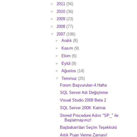
►
2011
(56)
►
2010
(36)
►
2009
(23)
►
2008
(77)
▼
2007
(196)
►
Aralık
(8)
►
Kasım
(9)
►
Ekim
(6)
►
Eylül
(9)
►
Ağustos
(14)
▼
Temmuz
(25)
Forum Başvuruları-4.Hafta
SQL Server Adı Değiştirme
Visual Studio 2008 Beta 2
SQL Server 2008: Katmai
Stored Procedure Adını "SP_" ile
Başlatmayınız!
Başbakan'dan Seçim Teşekkürü
Artık Puan Verme Zamanı!