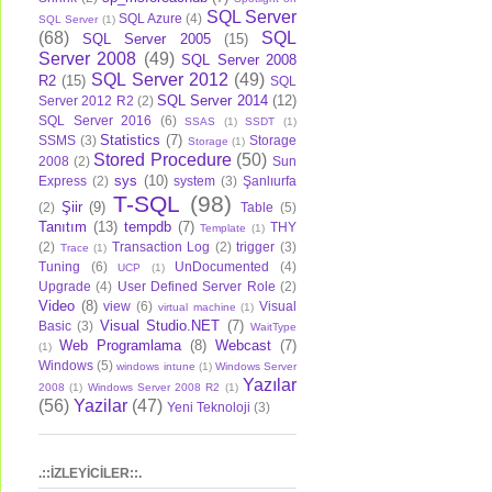
SQL Server
SQL Azure
(4)
SQL Server
(1)
(68)
SQL
SQL Server 2005
(15)
Server 2008
(49)
SQL Server 2008
SQL Server 2012
(49)
R2
(15)
SQL
SQL Server 2014
(12)
Server 2012 R2
(2)
SQL Server 2016
(6)
SSAS
(1)
SSDT
(1)
Statistics
(7)
SSMS
(3)
Storage
Storage
(1)
Stored Procedure
(50)
2008
(2)
Sun
sys
(10)
Express
(2)
system
(3)
Şanlıurfa
T-SQL
(98)
Şiir
(9)
(2)
Table
(5)
Tanıtım
(13)
tempdb
(7)
THY
Template
(1)
(2)
Transaction Log
(2)
trigger
(3)
Trace
(1)
Tuning
(6)
UnDocumented
(4)
UCP
(1)
Upgrade
(4)
User Defined Server Role
(2)
Video
(8)
view
(6)
Visual
virtual machine
(1)
Visual Studio.NET
(7)
Basic
(3)
WaitType
Web Programlama
(8)
Webcast
(7)
(1)
Windows
(5)
windows intune
(1)
Windows Server
Yazılar
2008
(1)
Windows Server 2008 R2
(1)
(56)
Yazilar
(47)
Yeni Teknoloji
(3)
.::İZLEYİCİLER::.