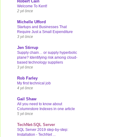
Robert Cain
Welcome To Kent!
2 yıl önce
Michelle Ufford
Startups and Businesses That
Require Just a Small Expenditure
3 yıl önce
Jen Stirrup
Supply chain… or supply hyperbolic
plane? Identifying risk among cloud-
based technology suppliers
3 yıl önce
Rob Farley
My first technical job
4 yıl önce
Gail Shaw
All you need to know about
Columnstore Indexes in one article
5 yıl önce
TechNet-SQL Server
SQL Server 2019 step-by-step:
Installation - TechNet ...