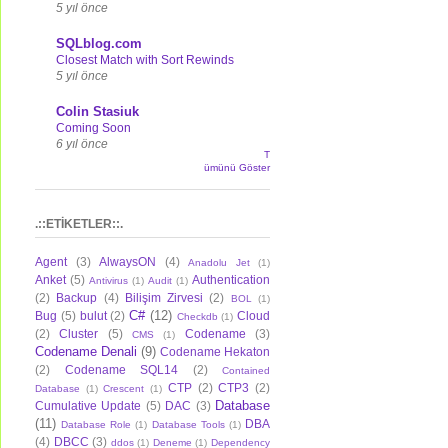
5 yıl önce
SQLblog.com
Closest Match with Sort Rewinds
5 yıl önce
Colin Stasiuk
Coming Soon
6 yıl önce
T
ümünü Göster
.::ETİKETLER::.
Agent
(3)
AlwaysON
(4)
Anadolu Jet
(1)
Anket
(5)
Authentication
Antivirus
(1)
Audit
(1)
(2)
Backup
(4)
Bilişim Zirvesi
(2)
BOL
(1)
C#
(12)
Bug
(5)
bulut
(2)
Cloud
Checkdb
(1)
(2)
Cluster
(5)
Codename
(3)
CMS
(1)
Codename Denali
(9)
Codename Hekaton
(2)
Codename SQL14
(2)
Contained
CTP
(2)
CTP3
(2)
Database
(1)
Crescent
(1)
Database
Cumulative Update
(5)
DAC
(3)
(11)
DBA
Database Role
(1)
Database Tools
(1)
(4)
DBCC
(3)
ddos
(1)
Deneme
(1)
Dependency