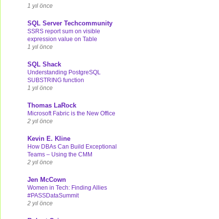
1 yıl önce
SQL Server Techcommunity
SSRS report sum on visible
expression value on Table
1 yıl önce
SQL Shack
Understanding PostgreSQL
SUBSTRING function
1 yıl önce
Thomas LaRock
Microsoft Fabric is the New Office
2 yıl önce
Kevin E. Kline
How DBAs Can Build Exceptional
Teams – Using the CMM
2 yıl önce
Jen McCown
Women in Tech: Finding Allies
#PASSDataSummit
2 yıl önce