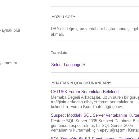
.::ÖZLÜ SÖZ::.
DBA eli değmiş bir veritabanı baştan sona şiir gib
r kaynak olur
akmalı.
Translate
oylamasını
Select Language
▼
.::HAFTANIN ÇOK OKUNANLARI::.
CETURK Forum Sorumluları Belirlendi
Merhaba Değerli Arkadaşlar, Uzun süren bir gör
trafiğinin ardından nihayet forum sorumlularını
belirledim. Forum Koordinatörlüğü görev...
Suspect Moddaki SQL Server Veritabanını Kurt
Restore SQL Server 2005 Suspect Database Bir
gün önce suspect olmuş bir SQL Server 2005
veritabanını kurtarmak için epey uğraştım. Kurtar.
SQL Server’da Bir SP, Function veya Trigger’da 