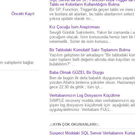
Tablo ve Kolonların Kullanıldığını Bulma
Bir SP, Function, Trigger'da geçen tablo ve view 
Önceki Kayıt
ve bunlara ait alanları, bu tablo alanlarının select
yoksa update olarak mı...
Kız Çocuğu İsim Araştırması
Sevgili Günlük Sakinlerim, Yakın bir zamanda i.al
çocuğum olacak. İsim konusunda henüz tam bir 
veremedik. Sizler de isim konusu...
Bir Tablodaki Kümülatif Satır Toplamını Bulma
Yazılım geliştiren bir arkadaşın "Bir tablodaki küm
satır toplamı belli değerin altında olan kayıtları na
 sahiplerini bağlar.
bulabilirim?" ...
Baba Olmak GÜZEL Bir Duygu
Ben de bugün ilk defa babalık duygusunu yaşad
yüzden Allah'a binlerce şükürler olsun. Hastaney
gece 22:30 da gittik ; tüm işl...
Veritabanınızın Log Dosyasını Küçültme
SIMPLE recovery modda olan veritabanınızın aşı
şişen log dosyasını küçültmek için aşağıdaki ad
uygulayabilirsiniz: Veritabanı FULL...
.::AYIN ÇOK OKUNANLARI::.
Suspect Moddaki SQL Server Veritabanını Kurt