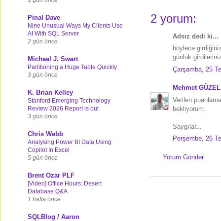
2 yorum:
Pinal Dave
Nine Unusual Ways My Clients Use
AI With SQL Server
Adsız dedi ki...
2 gün önce
böylece girdiğiniz
günlük girdilerini
Michael J. Swart
Partitioning a Huge Table Quickly
Çarşamba, 25 T
3 gün önce
Mehmet GÜZEL
K. Brian Kelley
Verilen puanlama
Stanford Emerging Technology
Review 2026 Report is out
bekliyorum.
3 gün önce
Saygılar...
Chris Webb
Perşembe, 26 T
Analysing Power BI Data Using
Copilot In Excel
Yorum Gönder
5 gün önce
Brent Ozar PLF
[Video] Office Hours: Desert
Database Q&A
1 hafta önce
SQLBlog / Aaron