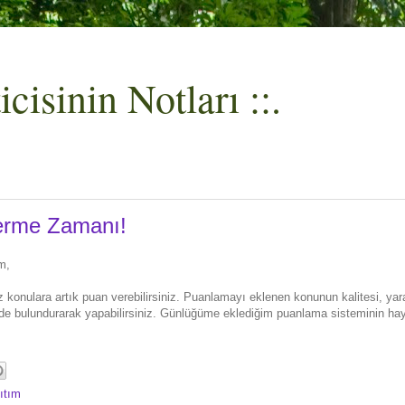
cisinin Notları ::.
erme Zamanı!
m,
onulara artık puan verebilirsiniz. Puanlamayı eklenen konunun kalitesi, yara
ünde bulundurarak yapabilirsiniz. Günlüğüme eklediğim puanlama sisteminin hay
ıtım