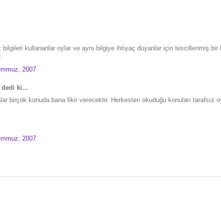
 bilgileri kullananlar oylar ve aynı bilgiye ihtiyaç duyanlar için tescillenmiş bi
z.
emmuz, 2007
dedi ki...
lar birçok konuda bana fikir verecektir. Herkesten okuduğu konuları tarafsız 
emmuz, 2007