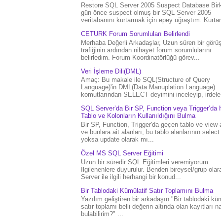
Restore SQL Server 2005 Suspect Database Bir
gün önce suspect olmuş bir SQL Server 2005
veritabanını kurtarmak için epey uğraştım. Kurtar.
CETURK Forum Sorumluları Belirlendi
Merhaba Değerli Arkadaşlar, Uzun süren bir gör
trafiğinin ardından nihayet forum sorumlularını
belirledim. Forum Koordinatörlüğü görev...
Veri İşleme Dili(DML)
Amaç: Bu makale ile SQL(Structure of Query
Language)'in DML(Data Manuplation Language)
komutlarından SELECT deyimini inceleyip, irdele.
SQL Server’da Bir SP, Function veya Trigger’da 
Tablo ve Kolonların Kullanıldığını Bulma
Bir SP, Function, Trigger'da geçen tablo ve view 
ve bunlara ait alanları, bu tablo alanlarının select
yoksa update olarak mı...
Özel MS SQL Server Eğitimi
Uzun bir süredir SQL Eğitimleri veremiyorum.
İlgilenenlere duyurulur. Benden bireysel/grup ola
Server ile ilgili herhangi bir konud...
Bir Tablodaki Kümülatif Satır Toplamını Bulma
Yazılım geliştiren bir arkadaşın "Bir tablodaki küm
satır toplamı belli değerin altında olan kayıtları na
bulabilirim?" ...