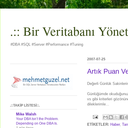
.:: Bir Veritabanı Yöneti
#DBA #SQL #Server #Performance #Tuning
2007-07-25
Artık Puan V
Değerli Günlük Sakinleri
Günlüğümde okuduğunuz k
vs gibi kriterleri gözön
dileklerimle...
.::TAKİP LİSTESİ::.
Mike Walsh
Your DBA Isn’t the Problem.
Depending on One DBA Is.
ETİKETLER:
Haber
,
Tan
1 gün önce