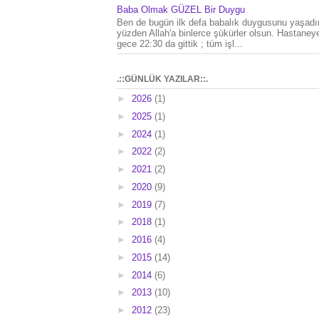
Baba Olmak GÜZEL Bir Duygu
Ben de bugün ilk defa babalık duygusunu yaşad
yüzden Allah'a binlerce şükürler olsun. Hastaney
gece 22:30 da gittik ; tüm işl...
.::GÜNLÜK YAZILAR::.
►
2026
(1)
►
2025
(1)
►
2024
(1)
►
2022
(2)
►
2021
(2)
►
2020
(9)
►
2019
(7)
►
2018
(1)
►
2016
(4)
►
2015
(14)
►
2014
(6)
►
2013
(10)
►
2012
(23)