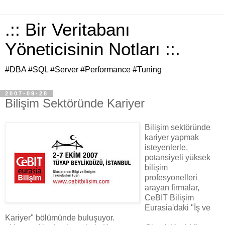
.:: Bir Veritabanı
Yöneticisinin Notları ::.
#DBA #SQL #Server #Performance #Tuning
2007-09-28
Bilişim Sektöründe Kariyer
Bilişim sektöründe
kariyer yapmak
isteyenlerle,
potansiyeli yüksek
bilişim
profesyonelleri
arayan firmalar,
CeBIT Bilişim
Eurasia'daki "İş ve
Kariyer" bölümünde buluşuyor.