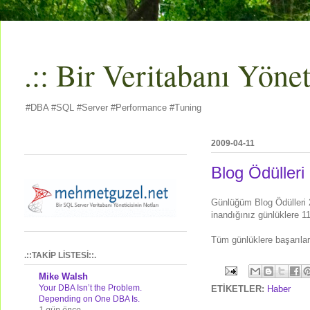
.:: Bir Veritabanı Yöneti
#DBA #SQL #Server #Performance #Tuning
2009-04-11
Blog Ödülleri
Günlüğüm Blog Ödülleri
inandığınız günlüklere 11
Tüm günlüklere başarılar
.::TAKİP LİSTESİ::.
Mike Walsh
Your DBA Isn’t the Problem.
ETİKETLER:
Haber
Depending on One DBA Is.
1 gün önce