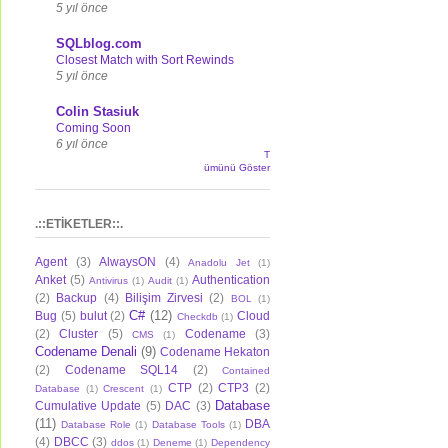
5 yıl önce
SQLblog.com
Closest Match with Sort Rewinds
5 yıl önce
Colin Stasiuk
Coming Soon
6 yıl önce
T
ümünü Göster
.::ETİKETLER::.
Agent
(3)
AlwaysON
(4)
Anadolu Jet
(1)
Anket
(5)
Authentication
Antivirus
(1)
Audit
(1)
(2)
Backup
(4)
Bilişim Zirvesi
(2)
BOL
(1)
C#
(12)
Bug
(5)
bulut
(2)
Cloud
Checkdb
(1)
(2)
Cluster
(5)
Codename
(3)
CMS
(1)
Codename Denali
(9)
Codename Hekaton
(2)
Codename SQL14
(2)
Contained
CTP
(2)
CTP3
(2)
Database
(1)
Crescent
(1)
Database
Cumulative Update
(5)
DAC
(3)
(11)
DBA
Database Role
(1)
Database Tools
(1)
(4)
DBCC
(3)
ddos
(1)
Deneme
(1)
Dependency