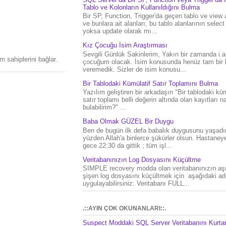
Tablo ve Kolonların Kullanıldığını Bulma
Bir SP, Function, Trigger'da geçen tablo ve view 
ve bunlara ait alanları, bu tablo alanlarının select
yoksa update olarak mı...
Kız Çocuğu İsim Araştırması
Sevgili Günlük Sakinlerim, Yakın bir zamanda i.al
 sahiplerini bağlar.
çocuğum olacak. İsim konusunda henüz tam bir 
veremedik. Sizler de isim konusu...
Bir Tablodaki Kümülatif Satır Toplamını Bulma
Yazılım geliştiren bir arkadaşın "Bir tablodaki küm
satır toplamı belli değerin altında olan kayıtları na
bulabilirim?" ...
Baba Olmak GÜZEL Bir Duygu
Ben de bugün ilk defa babalık duygusunu yaşad
yüzden Allah'a binlerce şükürler olsun. Hastaney
gece 22:30 da gittik ; tüm işl...
Veritabanınızın Log Dosyasını Küçültme
SIMPLE recovery modda olan veritabanınızın aşı
şişen log dosyasını küçültmek için aşağıdaki ad
uygulayabilirsiniz: Veritabanı FULL...
.::AYIN ÇOK OKUNANLARI::.
Suspect Moddaki SQL Server Veritabanını Kurt