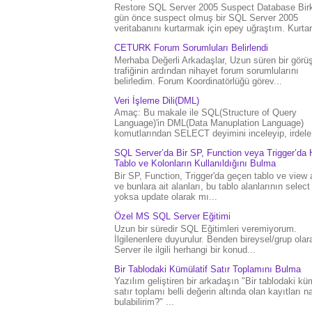
Restore SQL Server 2005 Suspect Database Bir
gün önce suspect olmuş bir SQL Server 2005
veritabanını kurtarmak için epey uğraştım. Kurtar.
CETURK Forum Sorumluları Belirlendi
Merhaba Değerli Arkadaşlar, Uzun süren bir gör
trafiğinin ardından nihayet forum sorumlularını
belirledim. Forum Koordinatörlüğü görev...
Veri İşleme Dili(DML)
Amaç: Bu makale ile SQL(Structure of Query
Language)'in DML(Data Manuplation Language)
komutlarından SELECT deyimini inceleyip, irdele.
SQL Server’da Bir SP, Function veya Trigger’da 
Tablo ve Kolonların Kullanıldığını Bulma
Bir SP, Function, Trigger'da geçen tablo ve view 
ve bunlara ait alanları, bu tablo alanlarının select
yoksa update olarak mı...
Özel MS SQL Server Eğitimi
Uzun bir süredir SQL Eğitimleri veremiyorum.
İlgilenenlere duyurulur. Benden bireysel/grup ola
Server ile ilgili herhangi bir konud...
Bir Tablodaki Kümülatif Satır Toplamını Bulma
Yazılım geliştiren bir arkadaşın "Bir tablodaki küm
satır toplamı belli değerin altında olan kayıtları na
bulabilirim?" ...