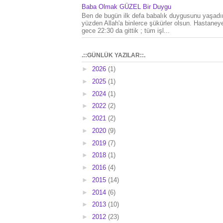
Baba Olmak GÜZEL Bir Duygu
Ben de bugün ilk defa babalık duygusunu yaşad
yüzden Allah'a binlerce şükürler olsun. Hastaney
gece 22:30 da gittik ; tüm işl...
.::GÜNLÜK YAZILAR::.
►
2026
(1)
►
2025
(1)
►
2024
(1)
►
2022
(2)
►
2021
(2)
►
2020
(9)
►
2019
(7)
►
2018
(1)
►
2016
(4)
►
2015
(14)
►
2014
(6)
►
2013
(10)
►
2012
(23)