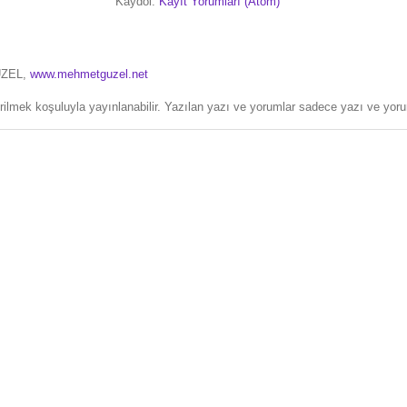
Kaydol:
Kayıt Yorumları (Atom)
ÜZEL,
www.mehmetguzel.net
erilmek koşuluyla yayınlanabilir. Yazılan yazı ve yorumlar sadece yazı ve yorum