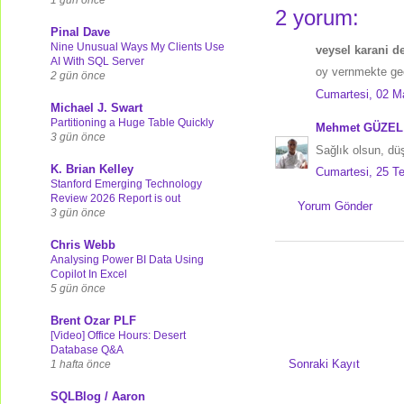
2 yorum:
Pinal Dave
Nine Unusual Ways My Clients Use
veysel karani de
AI With SQL Server
oy vernmekte geç
2 gün önce
Cumartesi, 02 M
Michael J. Swart
Partitioning a Huge Table Quickly
Mehmet GÜZEL
3 gün önce
Sağlık olsun, düş
K. Brian Kelley
Cumartesi, 25 
Stanford Emerging Technology
Review 2026 Report is out
Yorum Gönder
3 gün önce
Chris Webb
Analysing Power BI Data Using
Copilot In Excel
5 gün önce
Brent Ozar PLF
[Video] Office Hours: Desert
Database Q&A
Sonraki Kayıt
1 hafta önce
SQLBlog / Aaron