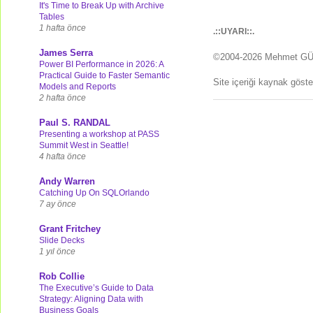
It's Time to Break Up with Archive
Tables
1 hafta önce
.::UYARI::.
James Serra
©2004-2026 Mehmet G
Power BI Performance in 2026: A
Practical Guide to Faster Semantic
Site içeriği kaynak göst
Models and Reports
2 hafta önce
Paul S. RANDAL
Presenting a workshop at PASS
Summit West in Seattle!
4 hafta önce
Andy Warren
Catching Up On SQLOrlando
7 ay önce
Grant Fritchey
Slide Decks
1 yıl önce
Rob Collie
The Executive’s Guide to Data
Strategy: Aligning Data with
Business Goals