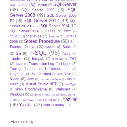
SQL Server
SQL Azure
(4)
SQL Server
(1)
(68)
SQL
SQL Server 2005
(15)
Server 2008
(49)
SQL Server 2008
SQL Server 2012
(49)
R2
(15)
SQL
SQL Server 2014
(12)
Server 2012 R2
(2)
SQL Server 2016
(6)
SSAS
(1)
SSDT
(1)
Statistics
(7)
SSMS
(3)
Storage
Storage
(1)
Stored Procedure
(50)
2008
(2)
Sun
sys
(10)
Express
(2)
system
(3)
Şanlıurfa
T-SQL
(98)
Şiir
(9)
(2)
Table
(5)
Tanıtım
(13)
tempdb
(7)
THY
Template
(1)
(2)
Transaction Log
(2)
trigger
(3)
Trace
(1)
Tuning
(6)
UnDocumented
(4)
UCP
(1)
Upgrade
(4)
User Defined Server Role
(2)
Video
(8)
view
(6)
Visual
virtual machine
(1)
Visual Studio.NET
(7)
Basic
(3)
WaitType
Web Programlama
(8)
Webcast
(7)
(1)
Windows
(5)
windows intune
(1)
Windows Server
Yazılar
2008
(1)
Windows Server 2008 R2
(1)
(56)
Yazilar
(47)
Yeni Teknoloji
(3)
.::İZLEYİCİLER::.