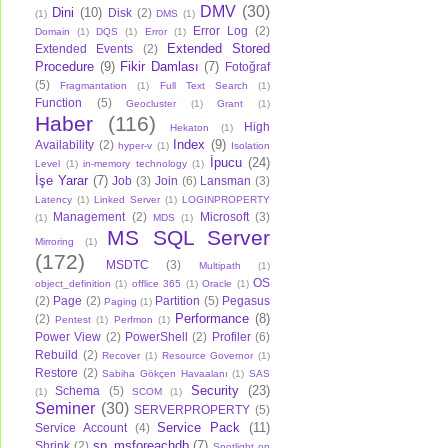
DMV
(30)
Dini
(10)
Disk
(2)
(1)
DMS
(1)
Error Log
(2)
Domain
(1)
DQS
(1)
Error
(1)
Extended Stored
Extended Events
(2)
Procedure
(9)
Fikir Damlası
(7)
Fotoğraf
(5)
Fragmantation
(1)
Full Text Search
(1)
Function
(5)
Geocluster
(1)
Grant
(1)
Haber
(116)
High
Hekaton
(1)
Index
(9)
Availability
(2)
hyper-v
(1)
Isolation
İpucu
(24)
Level
(1)
in-memory technology
(1)
İşe Yarar
(7)
Job
(3)
Join
(6)
Lansman
(3)
Latency
(1)
Linked Server
(1)
LOGINPROPERTY
Management
(2)
Microsoft
(3)
(1)
MDS
(1)
MS SQL Server
Mirroring
(1)
(172)
MSDTC
(3)
Multipath
(1)
OS
object_definition
(1)
offlice 365
(1)
Oracle
(1)
(2)
Page
(2)
Partition
(5)
Pegasus
Paging
(1)
Performance
(8)
(2)
Pentest
(1)
Perfmon
(1)
Power View
(2)
PowerShell
(2)
Profiler
(6)
Rebuild
(2)
Recover
(1)
Resource Governor
(1)
Restore
(2)
Sabiha Gökçen Havaalanı
(1)
SAS
Security
(23)
Schema
(5)
(1)
SCOM
(1)
Seminer
(30)
SERVERPROPERTY
(5)
Service Pack
(11)
Service Account
(4)
sp_msforeachdb
(7)
Shrink
(2)
Spotlight on