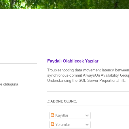
Faydalı Olabilecek Yazılar
Troubleshooting data movement latency between
synchronous-commit AlwaysOn Availability Grou
Understanding the SQL Server Proportional fill...
iyi olduğuna
.::ABONE OLUN::.
Kayıtlar
Yorumlar