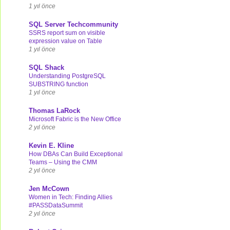
1 yıl önce
SQL Server Techcommunity
SSRS report sum on visible
expression value on Table
1 yıl önce
SQL Shack
Understanding PostgreSQL
SUBSTRING function
1 yıl önce
Thomas LaRock
Microsoft Fabric is the New Office
2 yıl önce
Kevin E. Kline
How DBAs Can Build Exceptional
Teams – Using the CMM
2 yıl önce
Jen McCown
Women in Tech: Finding Allies
#PASSDataSummit
2 yıl önce