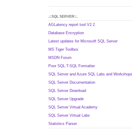
.::SQL SERVER::.
AGLatency report tool V2.2
Database Encryption
Latest updates for Microsoft SQL Server
MS Tiger Toolbox
MSDN Forum
Poor SQL:T-SQL Formatter
SQL Server and Azure SQL Labs and Workshop
SQL Server Documentation
SQL Server Download
SQL Server Upgrade
SQL Server Virtual Academy
SQL Server Virtual Labs
Statistics Parser