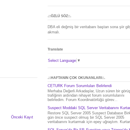
.::ÖZLÜ SÖZ::.
DBA eli değmiş bir veritabanı baştan sona şiir gib
akmalı.
Translate
Select Language
▼
.::HAFTANIN ÇOK OKUNANLARI::.
CETURK Forum Sorumluları Belirlendi
Merhaba Değerli Arkadaşlar, Uzun süren bir gör
trafiğinin ardından nihayet forum sorumlularını
belirledim. Forum Koordinatörlüğü görev...
Suspect Moddaki SQL Server Veritabanını Kurt
Restore SQL Server 2005 Suspect Database Bir
Önceki Kayıt
gün önce suspect olmuş bir SQL Server 2005
veritabanını kurtarmak için epey uğraştım. Kurtar.
SQL Server’da Bir SP, Function veya Trigger’da 