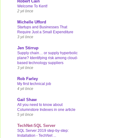
Robert Cain
Welcome To Kent!
2 yıl önce
Michelle Ufford
Startups and Businesses That
Require Just a Small Expenditure
3 yıl önce
Jen Stirrup
Supply chain… or supply hyperbolic
plane? Identifying risk among cloud-
based technology suppliers
3 yıl önce
Rob Farley
My first technical job
4 yıl önce
Gail Shaw
All you need to know about
Columnstore Indexes in one article
5 yıl önce
TechNet-SQL Server
SQL Server 2019 step-by-step:
Installation - TechNet ...