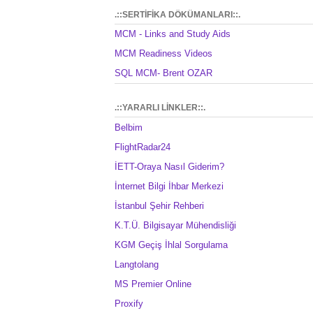
.::SERTİFİKA DÖKÜMANLARI::.
MCM - Links and Study Aids
MCM Readiness Videos
SQL MCM- Brent OZAR
.::YARARLI LİNKLER::.
Belbim
FlightRadar24
İETT-Oraya Nasıl Giderim?
İnternet Bilgi İhbar Merkezi
İstanbul Şehir Rehberi
K.T.Ü. Bilgisayar Mühendisliği
KGM Geçiş İhlal Sorgulama
Langtolang
MS Premier Online
Proxify