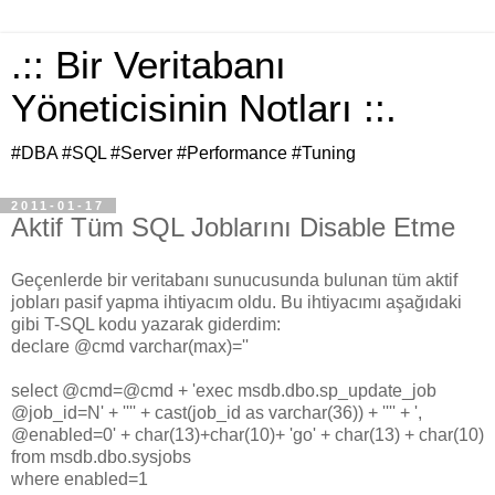
.:: Bir Veritabanı
Yöneticisinin Notları ::.
#DBA #SQL #Server #Performance #Tuning
2011-01-17
Aktif Tüm SQL Joblarını Disable Etme
Geçenlerde bir veritabanı sunucusunda bulunan tüm aktif
jobları pasif yapma ihtiyacım oldu. Bu ihtiyacımı aşağıdaki
gibi T-SQL kodu yazarak giderdim:
declare @cmd varchar(max)=''
select @cmd=@cmd + 'exec msdb.dbo.sp_update_job
@job_id=N' + '''' + cast(job_id as varchar(36)) + '''' + ',
@enabled=0' + char(13)+char(10)+ 'go' + char(13) + char(10)
from msdb.dbo.sysjobs
where enabled=1