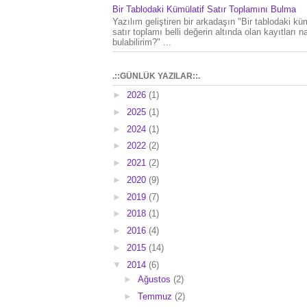
Bir Tablodaki Kümülatif Satır Toplamını Bulma
Yazılım geliştiren bir arkadaşın "Bir tablodaki küm
satır toplamı belli değerin altında olan kayıtları na
bulabilirim?" ...
.::GÜNLÜK YAZILAR::.
►
2026
(1)
►
2025
(1)
►
2024
(1)
►
2022
(2)
►
2021
(2)
►
2020
(9)
►
2019
(7)
►
2018
(1)
►
2016
(4)
►
2015
(14)
▼
2014
(6)
►
Ağustos
(2)
►
Temmuz
(2)