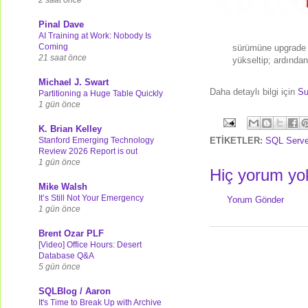
Pinal Dave
AI Training at Work: Nobody Is
Coming
sürümüne upgrade
21 saat önce
yükseltip; ardında
Michael J. Swart
Daha detaylı bilgi için
Su
Partitioning a Huge Table Quickly
1 gün önce
K. Brian Kelley
Stanford Emerging Technology
ETİKETLER:
SQL Serve
Review 2026 Report is out
1 gün önce
Hiç yorum yo
Mike Walsh
It’s Still Not Your Emergency
Yorum Gönder
1 gün önce
Brent Ozar PLF
[Video] Office Hours: Desert
Database Q&A
5 gün önce
SQLBlog / Aaron
It's Time to Break Up with Archive