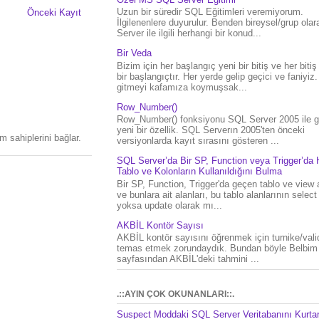
Uzun bir süredir SQL Eğitimleri veremiyorum.
Önceki Kayıt
İlgilenenlere duyurulur. Benden bireysel/grup ola
Server ile ilgili herhangi bir konud...
Bir Veda
Bizim için her başlangıç yeni bir bitiş ve her bitiş
bir başlangıçtır. Her yerde gelip geçici ve faniyiz
gitmeyi kafamıza koymuşsak...
Row_Number()
Row_Number() fonksiyonu SQL Server 2005 ile g
yeni bir özellik. SQL Serverın 2005'ten önceki
 sahiplerini bağlar.
versiyonlarda kayıt sırasını gösteren ...
SQL Server’da Bir SP, Function veya Trigger’da 
Tablo ve Kolonların Kullanıldığını Bulma
Bir SP, Function, Trigger'da geçen tablo ve view 
ve bunlara ait alanları, bu tablo alanlarının select
yoksa update olarak mı...
AKBİL Kontör Sayısı
AKBİL kontör sayısını öğrenmek için turnike/vali
temas etmek zorundaydık. Bundan böyle Belbim
sayfasından AKBİL'deki tahmini ...
.::AYIN ÇOK OKUNANLARI::.
Suspect Moddaki SQL Server Veritabanını Kurt