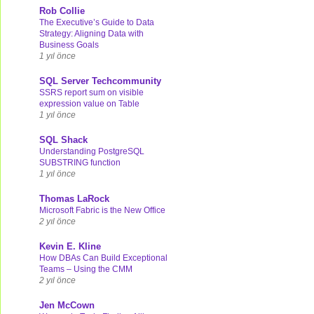
Rob Collie
The Executive’s Guide to Data
Strategy: Aligning Data with
Business Goals
1 yıl önce
SQL Server Techcommunity
SSRS report sum on visible
expression value on Table
1 yıl önce
SQL Shack
Understanding PostgreSQL
SUBSTRING function
1 yıl önce
Thomas LaRock
Microsoft Fabric is the New Office
2 yıl önce
Kevin E. Kline
How DBAs Can Build Exceptional
Teams – Using the CMM
2 yıl önce
Jen McCown