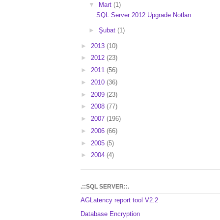
▼
Mart
(1)
SQL Server 2012 Upgrade Notları
►
Şubat
(1)
►
2013
(10)
►
2012
(23)
►
2011
(56)
►
2010
(36)
►
2009
(23)
►
2008
(77)
►
2007
(196)
►
2006
(66)
►
2005
(5)
►
2004
(4)
.::SQL SERVER::.
AGLatency report tool V2.2
Database Encryption