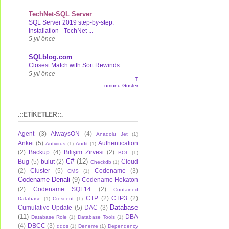
TechNet-SQL Server
SQL Server 2019 step-by-step:
Installation - TechNet ...
5 yıl önce
SQLblog.com
Closest Match with Sort Rewinds
5 yıl önce
T
ümünü Göster
.::ETİKETLER::.
Agent
(3)
AlwaysON
(4)
Anadolu Jet
(1)
Anket
(5)
Authentication
Antivirus
(1)
Audit
(1)
(2)
Backup
(4)
Bilişim Zirvesi
(2)
BOL
(1)
C#
(12)
Bug
(5)
bulut
(2)
Cloud
Checkdb
(1)
(2)
Cluster
(5)
Codename
(3)
CMS
(1)
Codename Denali
(9)
Codename Hekaton
(2)
Codename SQL14
(2)
Contained
CTP
(2)
CTP3
(2)
Database
(1)
Crescent
(1)
Database
Cumulative Update
(5)
DAC
(3)
(11)
DBA
Database Role
(1)
Database Tools
(1)
(4)
DBCC
(3)
ddos
(1)
Deneme
(1)
Dependency