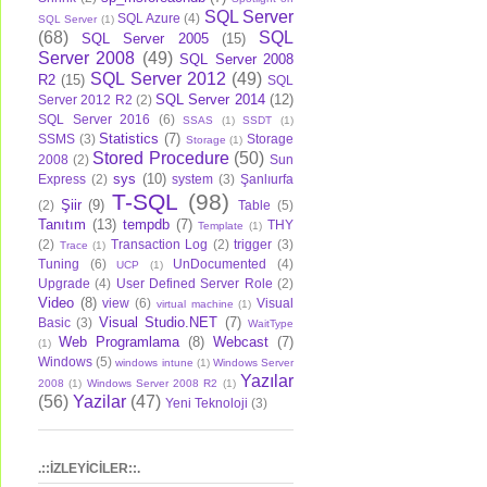
SQL Server
SQL Azure
(4)
SQL Server
(1)
(68)
SQL
SQL Server 2005
(15)
Server 2008
(49)
SQL Server 2008
SQL Server 2012
(49)
R2
(15)
SQL
SQL Server 2014
(12)
Server 2012 R2
(2)
SQL Server 2016
(6)
SSAS
(1)
SSDT
(1)
Statistics
(7)
SSMS
(3)
Storage
Storage
(1)
Stored Procedure
(50)
2008
(2)
Sun
sys
(10)
Express
(2)
system
(3)
Şanlıurfa
T-SQL
(98)
Şiir
(9)
(2)
Table
(5)
Tanıtım
(13)
tempdb
(7)
THY
Template
(1)
(2)
Transaction Log
(2)
trigger
(3)
Trace
(1)
Tuning
(6)
UnDocumented
(4)
UCP
(1)
Upgrade
(4)
User Defined Server Role
(2)
Video
(8)
view
(6)
Visual
virtual machine
(1)
Visual Studio.NET
(7)
Basic
(3)
WaitType
Web Programlama
(8)
Webcast
(7)
(1)
Windows
(5)
windows intune
(1)
Windows Server
Yazılar
2008
(1)
Windows Server 2008 R2
(1)
(56)
Yazilar
(47)
Yeni Teknoloji
(3)
.::İZLEYİCİLER::.