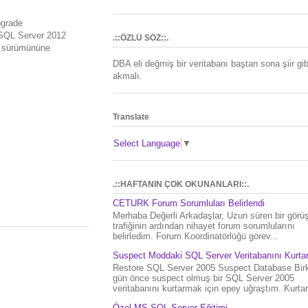
pgrade
SQL Server 2012
.::ÖZLÜ SÖZ::.
1 sürümününe
DBA eli değmiş bir veritabanı baştan sona şiir gib
akmalı.
Translate
Select Language
▼
.::HAFTANIN ÇOK OKUNANLARI::.
CETURK Forum Sorumluları Belirlendi
Merhaba Değerli Arkadaşlar, Uzun süren bir gör
trafiğinin ardından nihayet forum sorumlularını
belirledim. Forum Koordinatörlüğü görev...
Suspect Moddaki SQL Server Veritabanını Kurt
Restore SQL Server 2005 Suspect Database Bir
gün önce suspect olmuş bir SQL Server 2005
veritabanını kurtarmak için epey uğraştım. Kurtar.
Özel MS SQL Server Eğitimi