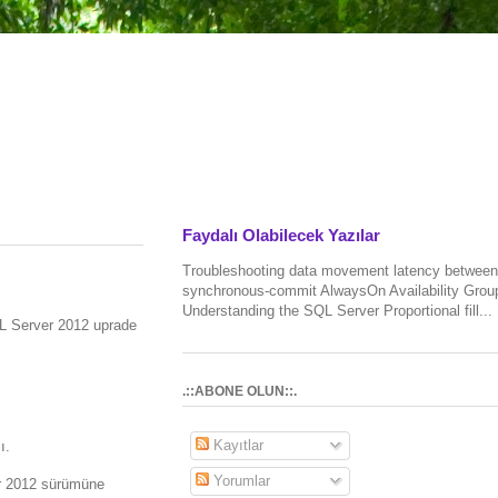
Faydalı Olabilecek Yazılar
Troubleshooting data movement latency between
synchronous-commit AlwaysOn Availability Grou
Understanding the SQL Server Proportional fill...
L Server 2012 uprade
.::ABONE OLUN::.
Kayıtlar
ı.
Yorumlar
 2012 sürümüne