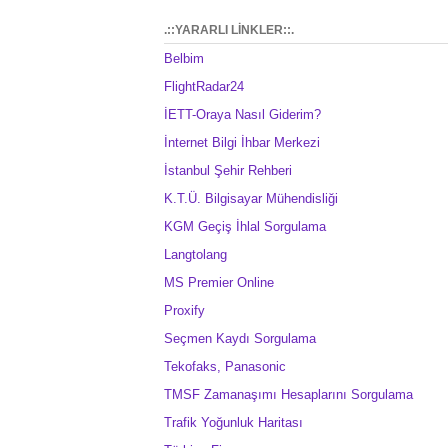
.::YARARLI LİNKLER::.
Belbim
FlightRadar24
İETT-Oraya Nasıl Giderim?
İnternet Bilgi İhbar Merkezi
İstanbul Şehir Rehberi
K.T.Ü. Bilgisayar Mühendisliği
KGM Geçiş İhlal Sorgulama
Langtolang
MS Premier Online
Proxify
Seçmen Kaydı Sorgulama
Tekofaks, Panasonic
TMSF Zamanaşımı Hesaplarını Sorgulama
Trafik Yoğunluk Haritası