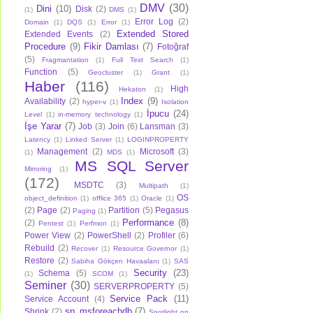
DMV
(30)
Dini
(10)
Disk
(2)
(1)
DMS
(1)
Error Log
(2)
Domain
(1)
DQS
(1)
Error
(1)
Extended Stored
Extended Events
(2)
Procedure
(9)
Fikir Damlası
(7)
Fotoğraf
(5)
Fragmantation
(1)
Full Text Search
(1)
Function
(5)
Geocluster
(1)
Grant
(1)
Haber
(116)
High
Hekaton
(1)
Index
(9)
Availability
(2)
hyper-v
(1)
Isolation
İpucu
(24)
Level
(1)
in-memory technology
(1)
İşe Yarar
(7)
Job
(3)
Join
(6)
Lansman
(3)
Latency
(1)
Linked Server
(1)
LOGINPROPERTY
Management
(2)
Microsoft
(3)
(1)
MDS
(1)
MS SQL Server
Mirroring
(1)
(172)
MSDTC
(3)
Multipath
(1)
OS
object_definition
(1)
offlice 365
(1)
Oracle
(1)
(2)
Page
(2)
Partition
(5)
Pegasus
Paging
(1)
Performance
(8)
(2)
Pentest
(1)
Perfmon
(1)
Power View
(2)
PowerShell
(2)
Profiler
(6)
Rebuild
(2)
Recover
(1)
Resource Governor
(1)
Restore
(2)
Sabiha Gökçen Havaalanı
(1)
SAS
Security
(23)
Schema
(5)
(1)
SCOM
(1)
Seminer
(30)
SERVERPROPERTY
(5)
Service Pack
(11)
Service Account
(4)
sp_msforeachdb
(7)
Shrink
(2)
Spotlight on