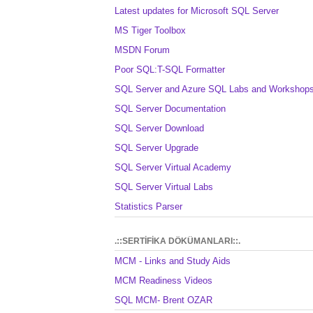
Latest updates for Microsoft SQL Server
MS Tiger Toolbox
MSDN Forum
Poor SQL:T-SQL Formatter
SQL Server and Azure SQL Labs and Workshop
SQL Server Documentation
SQL Server Download
SQL Server Upgrade
SQL Server Virtual Academy
SQL Server Virtual Labs
Statistics Parser
.::SERTİFİKA DÖKÜMANLARI::.
MCM - Links and Study Aids
MCM Readiness Videos
SQL MCM- Brent OZAR