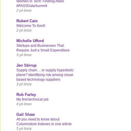
Women in Tech: Finding Allies
#PASSDataSummit
2 yıl önce
Robert Cain
Welcome To Kent!
2 yıl önce
Michelle Ufford
Startups and Businesses That
Require Just a Small Expenditure
3 yıl önce
Jen Stirrup
Supply chain… or supply hyperbolic
plane? Identifying risk among cloud-
based technology suppliers
3 yıl önce
Rob Farley
My first technical job
4 yıl önce
Gail Shaw
All you need to know about
Columnstore Indexes in one article
5 yıl önce