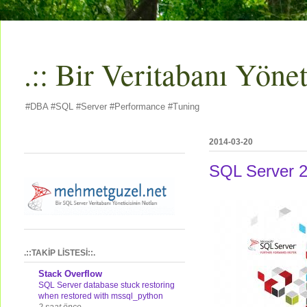
.:: Bir Veritabanı Yöneti
#DBA #SQL #Server #Performance #Tuning
2014-03-20
SQL Server 2
.::TAKİP LİSTESİ::.
Stack Overflow
SQL Server database stuck restoring
when restored with mssql_python
2 saat önce