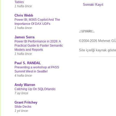
Tables
Sonraki Kayıt
1 hafta önce
Chris Webb
Power BI, M365 Copilot And The
Importance Of DAX UDFs
1 hafta önce
.::UYARI::.
James Serra
©2004-2026 Mehmet G
Power BI Performance in 2026: A
Practical Guide to Faster Semantic
Models and Reports
Site içeriği kaynak göst
1 hafta önce
Paul S. RANDAL
Presenting a workshop at PASS
Summit West in Seattle!
4 hafta önce
Andy Warren
Catching Up On SQLOrlando
7 ay önce
Grant Fritchey
Slide Decks
1 yıl önce