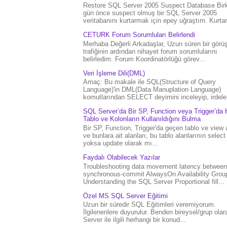
Restore SQL Server 2005 Suspect Database Bir
gün önce suspect olmuş bir SQL Server 2005
veritabanını kurtarmak için epey uğraştım. Kurtar.
CETURK Forum Sorumluları Belirlendi
Merhaba Değerli Arkadaşlar, Uzun süren bir gör
trafiğinin ardından nihayet forum sorumlularını
belirledim. Forum Koordinatörlüğü görev...
Veri İşleme Dili(DML)
Amaç: Bu makale ile SQL(Structure of Query
Language)'in DML(Data Manuplation Language)
komutlarından SELECT deyimini inceleyip, irdele.
SQL Server’da Bir SP, Function veya Trigger’da 
Tablo ve Kolonların Kullanıldığını Bulma
Bir SP, Function, Trigger'da geçen tablo ve view 
ve bunlara ait alanları, bu tablo alanlarının select
yoksa update olarak mı...
Faydalı Olabilecek Yazılar
Troubleshooting data movement latency between
synchronous-commit AlwaysOn Availability Grou
Understanding the SQL Server Proportional fill...
Özel MS SQL Server Eğitimi
Uzun bir süredir SQL Eğitimleri veremiyorum.
İlgilenenlere duyurulur. Benden bireysel/grup ola
Server ile ilgili herhangi bir konud...