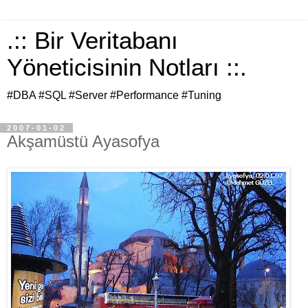
.:: Bir Veritabanı
Yöneticisinin Notları ::.
#DBA #SQL #Server #Performance #Tuning
2007-01-02
Akşamüstü Ayasofya