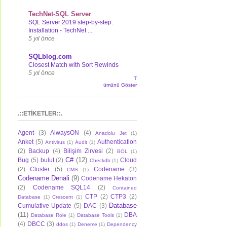
TechNet-SQL Server
SQL Server 2019 step-by-step:
Installation - TechNet ...
5 yıl önce
SQLblog.com
Closest Match with Sort Rewinds
5 yıl önce
T
ümünü Göster
.::ETİKETLER::.
Agent
(3)
AlwaysON
(4)
Anadolu Jet
(1)
Anket
(5)
Authentication
Antivirus
(1)
Audit
(1)
(2)
Backup
(4)
Bilişim Zirvesi
(2)
BOL
(1)
C#
(12)
Bug
(5)
bulut
(2)
Cloud
Checkdb
(1)
(2)
Cluster
(5)
Codename
(3)
CMS
(1)
Codename Denali
(9)
Codename Hekaton
(2)
Codename SQL14
(2)
Contained
CTP
(2)
CTP3
(2)
Database
(1)
Crescent
(1)
Database
Cumulative Update
(5)
DAC
(3)
(11)
DBA
Database Role
(1)
Database Tools
(1)
(4)
DBCC
(3)
ddos
(1)
Deneme
(1)
Dependency