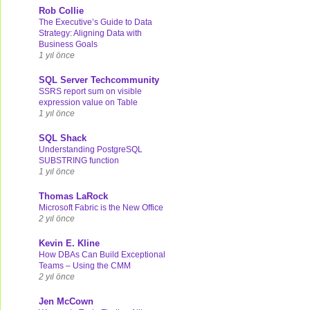
Rob Collie
The Executive’s Guide to Data
Strategy: Aligning Data with
Business Goals
1 yıl önce
SQL Server Techcommunity
SSRS report sum on visible
expression value on Table
1 yıl önce
SQL Shack
Understanding PostgreSQL
SUBSTRING function
1 yıl önce
Thomas LaRock
Microsoft Fabric is the New Office
2 yıl önce
Kevin E. Kline
How DBAs Can Build Exceptional
Teams – Using the CMM
2 yıl önce
Jen McCown