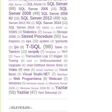
SQL Server
SQL Azure
(4)
SQL Server
(1)
(68)
SQL
SQL Server 2005
(15)
Server 2008
(49)
SQL Server 2008
SQL Server 2012
(49)
R2
(15)
SQL
SQL Server 2014
(12)
Server 2012 R2
(2)
SQL Server 2016
(6)
SSAS
(1)
SSDT
(1)
Statistics
(7)
SSMS
(3)
Storage
Storage
(1)
Stored Procedure
(50)
2008
(2)
Sun
sys
(10)
Express
(2)
system
(3)
Şanlıurfa
T-SQL
(98)
Şiir
(9)
(2)
Table
(5)
Tanıtım
(13)
tempdb
(7)
THY
Template
(1)
(2)
Transaction Log
(2)
trigger
(3)
Trace
(1)
Tuning
(6)
UnDocumented
(4)
UCP
(1)
Upgrade
(4)
User Defined Server Role
(2)
Video
(8)
view
(6)
Visual
virtual machine
(1)
Visual Studio.NET
(7)
Basic
(3)
WaitType
Web Programlama
(8)
Webcast
(7)
(1)
Windows
(5)
windows intune
(1)
Windows Server
Yazılar
2008
(1)
Windows Server 2008 R2
(1)
(56)
Yazilar
(47)
Yeni Teknoloji
(3)
.::İZLEYİCİLER::.