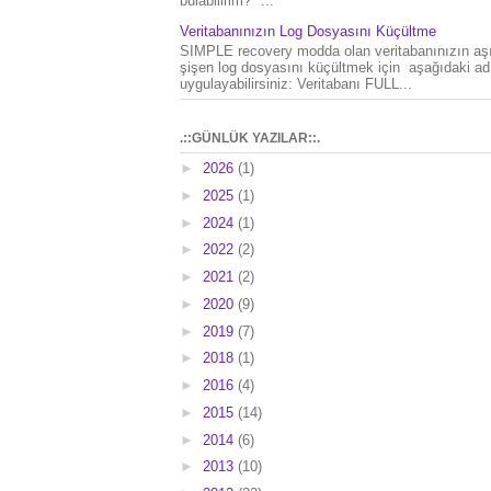
bulabilirim?" ...
Veritabanınızın Log Dosyasını Küçültme
SIMPLE recovery modda olan veritabanınızın aşı
şişen log dosyasını küçültmek için aşağıdaki ad
uygulayabilirsiniz: Veritabanı FULL...
.::GÜNLÜK YAZILAR::.
►
2026
(1)
►
2025
(1)
►
2024
(1)
►
2022
(2)
►
2021
(2)
►
2020
(9)
►
2019
(7)
►
2018
(1)
►
2016
(4)
►
2015
(14)
►
2014
(6)
►
2013
(10)