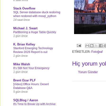
Stack Overflow
SQL Server database stuck restoring
when restored with mssql_python
14 saat önce
Michael J. Swart
Partitioning a Huge Table Quickly
1 gün önce
K. Brian Kelley
Stanford Emerging Technology
ETİKETLER:
Fotoğraf
Review 2026 Report is out
1 gün önce
Hiç yorum yo
Mike Walsh
It’s Still Not Your Emergency
1 gün önce
Yorum Gönder
Brent Ozar PLF
[Video] Office Hours: Desert
Database Q&A
5 gün önce
SQLBlog / Aaron
It's Time to Break Up with Archive