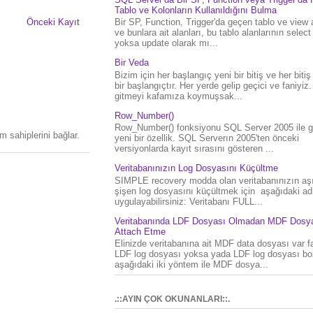
Tablo ve Kolonların Kullanıldığını Bulma
Bir SP, Function, Trigger'da geçen tablo ve view 
Önceki Kayıt
ve bunlara ait alanları, bu tablo alanlarının select
yoksa update olarak mı...
Bir Veda
Bizim için her başlangıç yeni bir bitiş ve her bitiş
bir başlangıçtır. Her yerde gelip geçici ve faniyiz
gitmeyi kafamıza koymuşsak...
Row_Number()
Row_Number() fonksiyonu SQL Server 2005 ile g
 sahiplerini bağlar.
yeni bir özellik. SQL Serverın 2005'ten önceki
versiyonlarda kayıt sırasını gösteren ...
Veritabanınızın Log Dosyasını Küçültme
SIMPLE recovery modda olan veritabanınızın aşı
şişen log dosyasını küçültmek için aşağıdaki ad
uygulayabilirsiniz: Veritabanı FULL...
Veritabanında LDF Dosyası Olmadan MDF Dosya
Attach Etme
Elinizde veritabanına ait MDF data dosyası var f
LDF log dosyası yoksa yada LDF log dosyası bo
aşağıdaki iki yöntem ile MDF dosya...
.::AYIN ÇOK OKUNANLARI::.