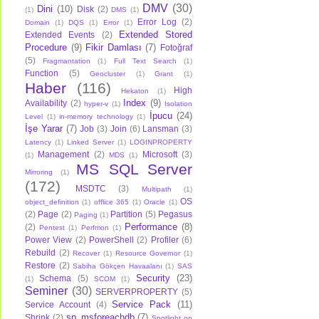
DMV
(30)
Dini
(10)
Disk
(2)
(1)
DMS
(1)
Error Log
(2)
Domain
(1)
DQS
(1)
Error
(1)
Extended Stored
Extended Events
(2)
Procedure
(9)
Fikir Damlası
(7)
Fotoğraf
(5)
Fragmantation
(1)
Full Text Search
(1)
Function
(5)
Geocluster
(1)
Grant
(1)
Haber
(116)
High
Hekaton
(1)
Index
(9)
Availability
(2)
hyper-v
(1)
Isolation
İpucu
(24)
Level
(1)
in-memory technology
(1)
İşe Yarar
(7)
Job
(3)
Join
(6)
Lansman
(3)
Latency
(1)
Linked Server
(1)
LOGINPROPERTY
Management
(2)
Microsoft
(3)
(1)
MDS
(1)
MS SQL Server
Mirroring
(1)
(172)
MSDTC
(3)
Multipath
(1)
OS
object_definition
(1)
offlice 365
(1)
Oracle
(1)
(2)
Page
(2)
Partition
(5)
Pegasus
Paging
(1)
Performance
(8)
(2)
Pentest
(1)
Perfmon
(1)
Power View
(2)
PowerShell
(2)
Profiler
(6)
Rebuild
(2)
Recover
(1)
Resource Governor
(1)
Restore
(2)
Sabiha Gökçen Havaalanı
(1)
SAS
Security
(23)
Schema
(5)
(1)
SCOM
(1)
Seminer
(30)
SERVERPROPERTY
(5)
Service Pack
(11)
Service Account
(4)
sp_msforeachdb
(7)
Shrink
(2)
Spotlight on