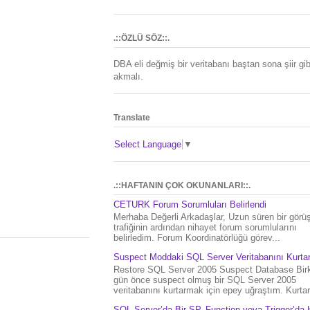
.::ÖZLÜ SÖZ::.
DBA eli değmiş bir veritabanı baştan sona şiir gib
akmalı.
Translate
Select Language
▼
.::HAFTANIN ÇOK OKUNANLARI::.
CETURK Forum Sorumluları Belirlendi
Merhaba Değerli Arkadaşlar, Uzun süren bir gör
trafiğinin ardından nihayet forum sorumlularını
belirledim. Forum Koordinatörlüğü görev...
Suspect Moddaki SQL Server Veritabanını Kurt
Restore SQL Server 2005 Suspect Database Bir
gün önce suspect olmuş bir SQL Server 2005
veritabanını kurtarmak için epey uğraştım. Kurtar.
SQL Server’da Bir SP, Function veya Trigger’da 