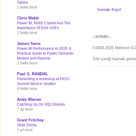
Tables
1 hafta önce
Sonraki Kayıt
Chris Webb
Power BI, M365 Copilot And The
Importance Of DAX UDFs
1 hafta önce
.::UYARI::.
James Serra
©2004-2026 Mehmet G
Power BI Performance in 2026: A
Practical Guide to Faster Semantic
Models and Reports
Site içeriği kaynak göst
1 hafta önce
Paul S. RANDAL
Presenting a workshop at PASS
Summit West in Seattle!
4 hafta önce
Andy Warren
Catching Up On SQLOrlando
7 ay önce
Grant Fritchey
Slide Decks
1 yıl önce