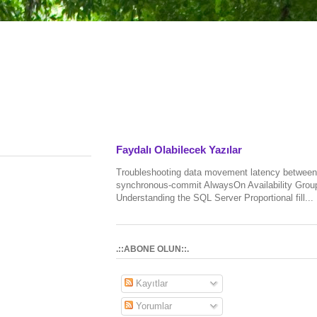
Faydalı Olabilecek Yazılar
Troubleshooting data movement latency between
synchronous-commit AlwaysOn Availability Grou
Understanding the SQL Server Proportional fill...
.::ABONE OLUN::.
Kayıtlar
Yorumlar