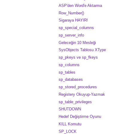
ASP'den Word'e Aktarma
Row_Number()
Sigaraya HAYIR!
sp_special_columns
sp_server_info
Geleceğin 10 Mesleği
SysObjects Tablosu XType
sp_pkeys ve sp_fkeys
sp_columns
sp_tables
sp_databases
sp_stored_procedures
Registery Okuyup-Yazmak
sp_table_privileges
SHUTDOWN
Hedef Değiştirme Oyunu
KILL Komutu
SP_LOCK