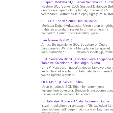
Suspect Moddaki SQL Server Veritabanını Kurt
Restore SQL Server 2005 Suspect Database Bir
gün önce suspect olmuş bir SQL Server 2005
veritabanını kurtarmak için epey uğraştım. Kurtar.
CETURK Forum Sorumluları Belirlendi
Merhaba Değerli Arkadaşlar, Uzun süren bir gör
trafiğinin ardından nihayet forum sorumlularını
belirledim. Forum Koordinatörlüğü görev...
Veri İşleme Dili(DML)
Amaç: Bu makale ile SQL(Structure of Query
Language)'in DML(Data Manuplation Language)
komutlarından SELECT deyimini inceleyip, irdele.
SQL Server’da Bir SP, Function veya Trigger’da 
Tablo ve Kolonların Kullanıldığını Bulma
Bir SP, Function, Trigger'da geçen tablo ve view 
ve bunlara ait alanları, bu tablo alanlarının select
yoksa update olarak mı...
Özel MS SQL Server Eğitimi
Uzun bir süredir SQL Eğitimleri veremiyorum.
İlgilenenlere duyurulur. Benden bireysel/grup ola
Server ile ilgili herhangi bir konud...
Bir Tablodaki Kümülatif Satır Toplamını Bulma
Yazılım geliştiren bir arkadaşın "Bir tablodaki küm
satır toplamı belli değerin altında olan kayıtları na