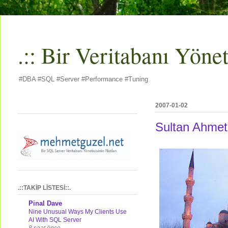
.:: Bir Veritabanı Yöneti
#DBA #SQL #Server #Performance #Tuning
2007-01-02
Sultan Ahmet
.::TAKİP LİSTESİ::.
Pinal Dave
Nine Unusual Ways My Clients Use
AI With SQL Server
8 saat önce