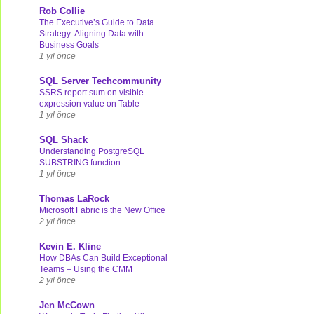
Rob Collie
The Executive’s Guide to Data
Strategy: Aligning Data with
Business Goals
1 yıl önce
SQL Server Techcommunity
SSRS report sum on visible
expression value on Table
1 yıl önce
SQL Shack
Understanding PostgreSQL
SUBSTRING function
1 yıl önce
Thomas LaRock
Microsoft Fabric is the New Office
2 yıl önce
Kevin E. Kline
How DBAs Can Build Exceptional
Teams – Using the CMM
2 yıl önce
Jen McCown