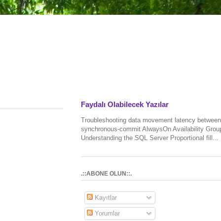
Faydalı Olabilecek Yazılar
Troubleshooting data movement latency between
synchronous-commit AlwaysOn Availability Grou
Understanding the SQL Server Proportional fill...
.::ABONE OLUN::.
Kayıtlar
Yorumlar