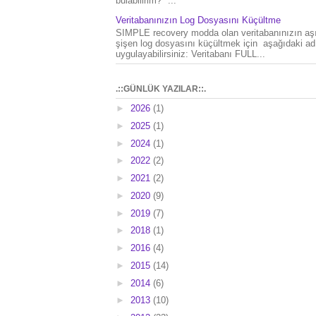
bulabilirim?" ...
Veritabanınızın Log Dosyasını Küçültme
SIMPLE recovery modda olan veritabanınızın aşı
şişen log dosyasını küçültmek için aşağıdaki ad
uygulayabilirsiniz: Veritabanı FULL...
.::GÜNLÜK YAZILAR::.
►
2026
(1)
►
2025
(1)
►
2024
(1)
►
2022
(2)
►
2021
(2)
►
2020
(9)
►
2019
(7)
►
2018
(1)
►
2016
(4)
►
2015
(14)
►
2014
(6)
►
2013
(10)