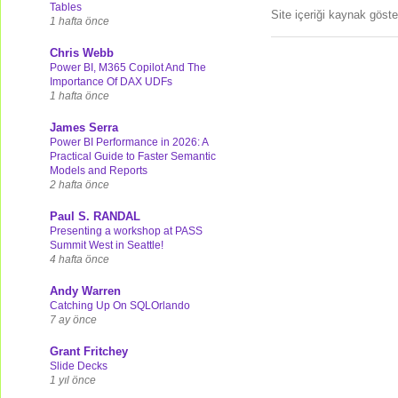
Tables
Site içeriği kaynak göst
1 hafta önce
Chris Webb
Power BI, M365 Copilot And The
Importance Of DAX UDFs
1 hafta önce
James Serra
Power BI Performance in 2026: A
Practical Guide to Faster Semantic
Models and Reports
2 hafta önce
Paul S. RANDAL
Presenting a workshop at PASS
Summit West in Seattle!
4 hafta önce
Andy Warren
Catching Up On SQLOrlando
7 ay önce
Grant Fritchey
Slide Decks
1 yıl önce