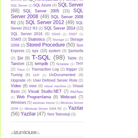
SQL Server
SQL Azure
(4)
SQL Server
(1)
(68)
SQL
SQL Server 2005
(15)
Server 2008
(49)
SQL Server 2008
SQL Server 2012
(49)
R2
(15)
SQL
SQL Server 2014
(12)
Server 2012 R2
(2)
SQL Server 2016
(6)
SSAS
(1)
SSDT
(1)
Statistics
(7)
SSMS
(3)
Storage
Storage
(1)
Stored Procedure
(50)
2008
(2)
Sun
sys
(10)
Express
(2)
system
(3)
Şanlıurfa
T-SQL
(98)
Şiir
(9)
(2)
Table
(5)
Tanıtım
(13)
tempdb
(7)
THY
Template
(1)
(2)
Transaction Log
(2)
trigger
(3)
Trace
(1)
Tuning
(6)
UnDocumented
(4)
UCP
(1)
Upgrade
(4)
User Defined Server Role
(2)
Video
(8)
view
(6)
Visual
virtual machine
(1)
Visual Studio.NET
(7)
Basic
(3)
WaitType
Web Programlama
(8)
Webcast
(7)
(1)
Windows
(5)
windows intune
(1)
Windows Server
Yazılar
2008
(1)
Windows Server 2008 R2
(1)
(56)
Yazilar
(47)
Yeni Teknoloji
(3)
.::İZLEYİCİLER::.