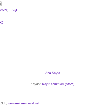
erver
,
T-SQL
k:
Ana Sayfa
Kaydol:
Kayıt Yorumları (Atom)
ÜZEL,
www.mehmetguzel.net