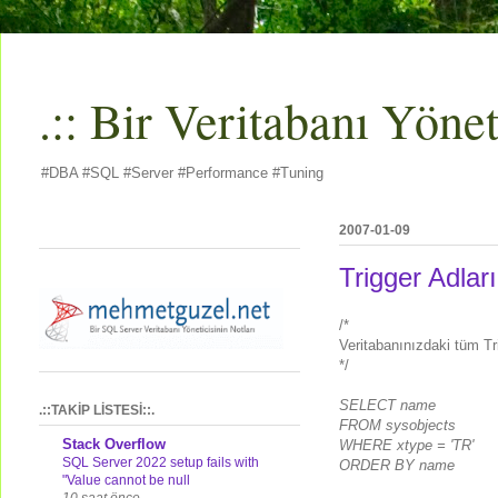
.:: Bir Veritabanı Yöneti
#DBA #SQL #Server #Performance #Tuning
2007-01-09
Trigger Adları
/*
Veritabanınızdaki tüm Trig
*/
SELECT name
.::TAKİP LİSTESİ::.
FROM sysobjects
Stack Overflow
WHERE xtype = 'TR'
SQL Server 2022 setup fails with
ORDER BY name
"Value cannot be null
10 saat önce