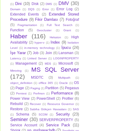
DMV
(30)
Dini
(10)
Disk
(2)
(1)
DMS
(1)
Error Log
(2)
Domain
(1)
DQS
(1)
Error
(1)
Extended Stored
Extended Events
(2)
Procedure
(9)
Fikir Damlası
(7)
Fotoğraf
(5)
Fragmantation
(1)
Full Text Search
(1)
Function
(5)
Geocluster
(1)
Grant
(1)
Haber
(116)
High
Hekaton
(1)
Index
(9)
Availability
(2)
hyper-v
(1)
Isolation
İpucu
(24)
Level
(1)
in-memory technology
(1)
İşe Yarar
(7)
Job
(3)
Join
(6)
Lansman
(3)
Latency
(1)
Linked Server
(1)
LOGINPROPERTY
Management
(2)
Microsoft
(3)
(1)
MDS
(1)
MS SQL Server
Mirroring
(1)
(172)
MSDTC
(3)
Multipath
(1)
OS
object_definition
(1)
offlice 365
(1)
Oracle
(1)
(2)
Page
(2)
Partition
(5)
Pegasus
Paging
(1)
Performance
(8)
(2)
Pentest
(1)
Perfmon
(1)
Power View
(2)
PowerShell
(2)
Profiler
(6)
Rebuild
(2)
Recover
(1)
Resource Governor
(1)
Restore
(2)
Sabiha Gökçen Havaalanı
(1)
SAS
Security
(23)
Schema
(5)
(1)
SCOM
(1)
Seminer
(30)
SERVERPROPERTY
(5)
Service Pack
(11)
Service Account
(4)
sp_msforeachdb
(7)
Shrink
(2)
Spotlight on