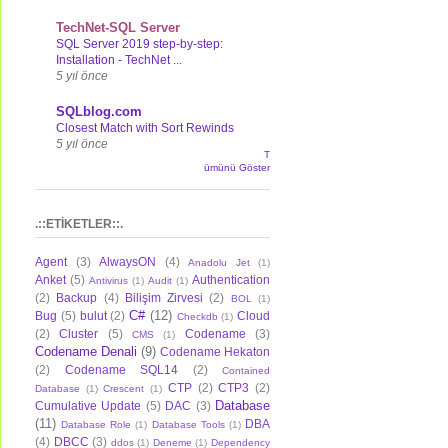
TechNet-SQL Server
SQL Server 2019 step-by-step:
Installation - TechNet ...
5 yıl önce
SQLblog.com
Closest Match with Sort Rewinds
5 yıl önce
T
ümünü Göster
.::ETİKETLER::.
Agent
(3)
AlwaysON
(4)
Anadolu Jet
(1)
Anket
(5)
Authentication
Antivirus
(1)
Audit
(1)
(2)
Backup
(4)
Bilişim Zirvesi
(2)
BOL
(1)
C#
(12)
Bug
(5)
bulut
(2)
Cloud
Checkdb
(1)
(2)
Cluster
(5)
Codename
(3)
CMS
(1)
Codename Denali
(9)
Codename Hekaton
(2)
Codename SQL14
(2)
Contained
CTP
(2)
CTP3
(2)
Database
(1)
Crescent
(1)
Database
Cumulative Update
(5)
DAC
(3)
(11)
DBA
Database Role
(1)
Database Tools
(1)
(4)
DBCC
(3)
ddos
(1)
Deneme
(1)
Dependency