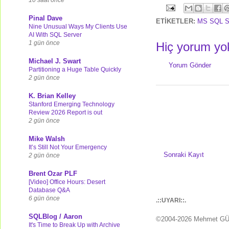
Pinal Dave
ETİKETLER:
MS SQL S
Nine Unusual Ways My Clients Use
AI With SQL Server
1 gün önce
Hiç yorum yo
Michael J. Swart
Yorum Gönder
Partitioning a Huge Table Quickly
2 gün önce
K. Brian Kelley
Stanford Emerging Technology
Review 2026 Report is out
2 gün önce
Mike Walsh
It’s Still Not Your Emergency
Sonraki Kayıt
2 gün önce
Brent Ozar PLF
[Video] Office Hours: Desert
Database Q&A
6 gün önce
.::UYARI::.
SQLBlog / Aaron
©2004-2026 Mehmet G
It's Time to Break Up with Archive