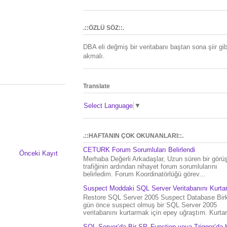
.::ÖZLÜ SÖZ::.
DBA eli değmiş bir veritabanı baştan sona şiir gib
akmalı.
Translate
Select Language
▼
.::HAFTANIN ÇOK OKUNANLARI::.
CETURK Forum Sorumluları Belirlendi
Önceki Kayıt
Merhaba Değerli Arkadaşlar, Uzun süren bir gör
trafiğinin ardından nihayet forum sorumlularını
belirledim. Forum Koordinatörlüğü görev...
Suspect Moddaki SQL Server Veritabanını Kurt
Restore SQL Server 2005 Suspect Database Bir
gün önce suspect olmuş bir SQL Server 2005
veritabanını kurtarmak için epey uğraştım. Kurtar.
SQL Server’da Bir SP, Function veya Trigger’da 