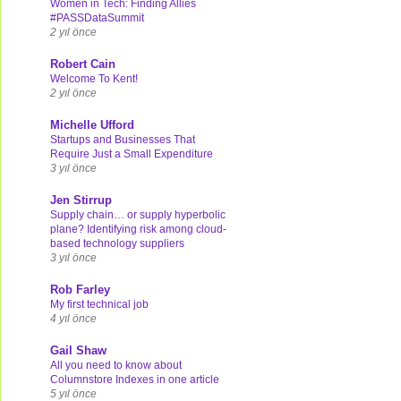
Women in Tech: Finding Allies
#PASSDataSummit
2 yıl önce
Robert Cain
Welcome To Kent!
2 yıl önce
Michelle Ufford
Startups and Businesses That
Require Just a Small Expenditure
3 yıl önce
Jen Stirrup
Supply chain… or supply hyperbolic
plane? Identifying risk among cloud-
based technology suppliers
3 yıl önce
Rob Farley
My first technical job
4 yıl önce
Gail Shaw
All you need to know about
Columnstore Indexes in one article
5 yıl önce