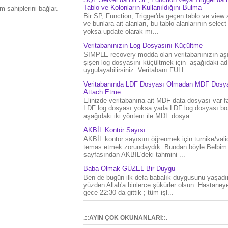
Tablo ve Kolonların Kullanıldığını Bulma
 sahiplerini bağlar.
Bir SP, Function, Trigger'da geçen tablo ve view 
ve bunlara ait alanları, bu tablo alanlarının select
yoksa update olarak mı...
Veritabanınızın Log Dosyasını Küçültme
SIMPLE recovery modda olan veritabanınızın aşı
şişen log dosyasını küçültmek için aşağıdaki ad
uygulayabilirsiniz: Veritabanı FULL...
Veritabanında LDF Dosyası Olmadan MDF Dosya
Attach Etme
Elinizde veritabanına ait MDF data dosyası var f
LDF log dosyası yoksa yada LDF log dosyası bo
aşağıdaki iki yöntem ile MDF dosya...
AKBİL Kontör Sayısı
AKBİL kontör sayısını öğrenmek için turnike/vali
temas etmek zorundaydık. Bundan böyle Belbim
sayfasından AKBİL'deki tahmini ...
Baba Olmak GÜZEL Bir Duygu
Ben de bugün ilk defa babalık duygusunu yaşad
yüzden Allah'a binlerce şükürler olsun. Hastaney
gece 22:30 da gittik ; tüm işl...
.::AYIN ÇOK OKUNANLARI::.