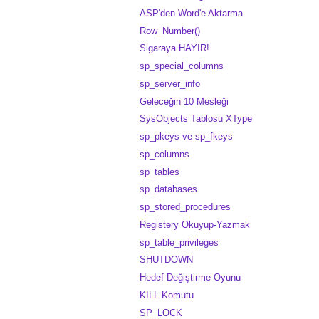
ASP'den Word'e Aktarma
Row_Number()
Sigaraya HAYIR!
sp_special_columns
sp_server_info
Geleceğin 10 Mesleği
SysObjects Tablosu XType
sp_pkeys ve sp_fkeys
sp_columns
sp_tables
sp_databases
sp_stored_procedures
Registery Okuyup-Yazmak
sp_table_privileges
SHUTDOWN
Hedef Değiştirme Oyunu
KILL Komutu
SP_LOCK