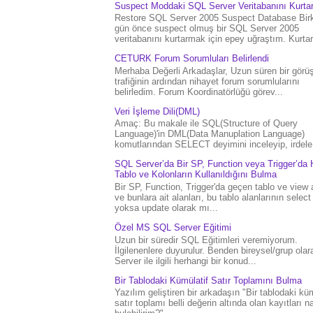
Suspect Moddaki SQL Server Veritabanını Kurt
Restore SQL Server 2005 Suspect Database Bir
gün önce suspect olmuş bir SQL Server 2005
veritabanını kurtarmak için epey uğraştım. Kurtar.
CETURK Forum Sorumluları Belirlendi
Merhaba Değerli Arkadaşlar, Uzun süren bir gör
trafiğinin ardından nihayet forum sorumlularını
belirledim. Forum Koordinatörlüğü görev...
Veri İşleme Dili(DML)
Amaç: Bu makale ile SQL(Structure of Query
Language)'in DML(Data Manuplation Language)
komutlarından SELECT deyimini inceleyip, irdele.
SQL Server’da Bir SP, Function veya Trigger’da 
Tablo ve Kolonların Kullanıldığını Bulma
Bir SP, Function, Trigger'da geçen tablo ve view 
ve bunlara ait alanları, bu tablo alanlarının select
yoksa update olarak mı...
Özel MS SQL Server Eğitimi
Uzun bir süredir SQL Eğitimleri veremiyorum.
İlgilenenlere duyurulur. Benden bireysel/grup ola
Server ile ilgili herhangi bir konud...
Bir Tablodaki Kümülatif Satır Toplamını Bulma
Yazılım geliştiren bir arkadaşın "Bir tablodaki küm
satır toplamı belli değerin altında olan kayıtları na