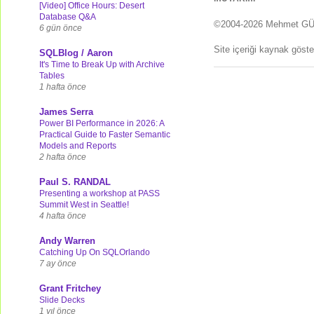
[Video] Office Hours: Desert
Database Q&A
©2004-2026 Mehmet G
6 gün önce
Site içeriği kaynak göst
SQLBlog / Aaron
It's Time to Break Up with Archive
Tables
1 hafta önce
James Serra
Power BI Performance in 2026: A
Practical Guide to Faster Semantic
Models and Reports
2 hafta önce
Paul S. RANDAL
Presenting a workshop at PASS
Summit West in Seattle!
4 hafta önce
Andy Warren
Catching Up On SQLOrlando
7 ay önce
Grant Fritchey
Slide Decks
1 yıl önce