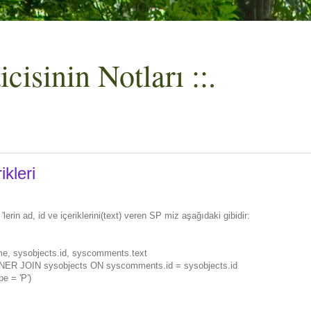
cisinin Notları ::.
kleri
erin ad, id ve içeriklerini(text) veren SP miz aşağıdaki gibidir:
, sysobjects.id, syscomments.text
R JOIN sysobjects ON syscomments.id = sysobjects.id
e = 'P')