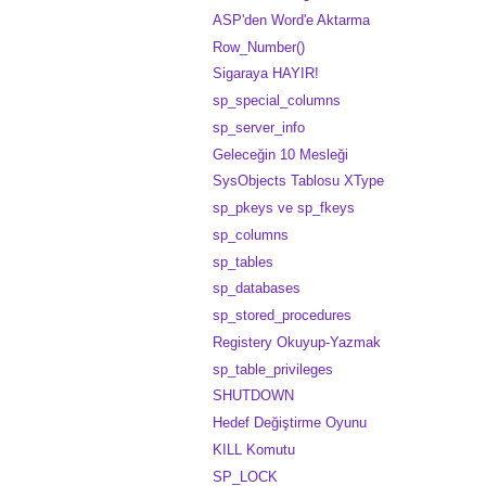
ASP'den Word'e Aktarma
Row_Number()
Sigaraya HAYIR!
sp_special_columns
sp_server_info
Geleceğin 10 Mesleği
SysObjects Tablosu XType
sp_pkeys ve sp_fkeys
sp_columns
sp_tables
sp_databases
sp_stored_procedures
Registery Okuyup-Yazmak
sp_table_privileges
SHUTDOWN
Hedef Değiştirme Oyunu
KILL Komutu
SP_LOCK