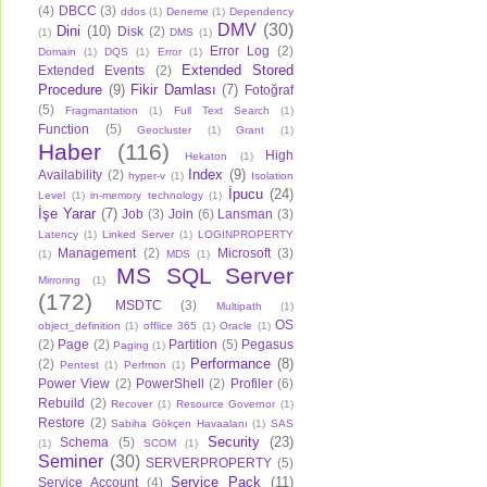
(4)
DBCC
(3)
ddos
(1)
Deneme
(1)
Dependency
DMV
(30)
Dini
(10)
Disk
(2)
(1)
DMS
(1)
Error Log
(2)
Domain
(1)
DQS
(1)
Error
(1)
Extended Stored
Extended Events
(2)
Procedure
(9)
Fikir Damlası
(7)
Fotoğraf
(5)
Fragmantation
(1)
Full Text Search
(1)
Function
(5)
Geocluster
(1)
Grant
(1)
Haber
(116)
High
Hekaton
(1)
Index
(9)
Availability
(2)
hyper-v
(1)
Isolation
İpucu
(24)
Level
(1)
in-memory technology
(1)
İşe Yarar
(7)
Job
(3)
Join
(6)
Lansman
(3)
Latency
(1)
Linked Server
(1)
LOGINPROPERTY
Management
(2)
Microsoft
(3)
(1)
MDS
(1)
MS SQL Server
Mirroring
(1)
(172)
MSDTC
(3)
Multipath
(1)
OS
object_definition
(1)
offlice 365
(1)
Oracle
(1)
(2)
Page
(2)
Partition
(5)
Pegasus
Paging
(1)
Performance
(8)
(2)
Pentest
(1)
Perfmon
(1)
Power View
(2)
PowerShell
(2)
Profiler
(6)
Rebuild
(2)
Recover
(1)
Resource Governor
(1)
Restore
(2)
Sabiha Gökçen Havaalanı
(1)
SAS
Security
(23)
Schema
(5)
(1)
SCOM
(1)
Seminer
(30)
SERVERPROPERTY
(5)
Service Pack
(11)
Service Account
(4)