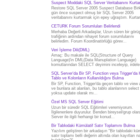
Suspect Moddaki SQL Server Veritabanını Kurt
Restore SQL Server 2005 Suspect Database Bir
gün önce suspect olmuş bir SQL Server 2005
veritabanını kurtarmak için epey uğraştım. Kurtar.
CETURK Forum Sorumluları Belirlendi
Merhaba Değerli Arkadaşlar, Uzun süren bir gör
trafiğinin ardından nihayet forum sorumlularını
belirledim. Forum Koordinatörlüğü görev...
Veri İşleme Dili(DML)
Amaç: Bu makale ile SQL(Structure of Query
Language)'in DML(Data Manuplation Language)
komutlarından SELECT deyimini inceleyip, irdele.
SQL Server’da Bir SP, Function veya Trigger’da 
Tablo ve Kolonların Kullanıldığını Bulma
Bir SP, Function, Trigger'da geçen tablo ve view 
ve bunlara ait alanları, bu tablo alanlarının select
yoksa update olarak mı...
Özel MS SQL Server Eğitimi
Uzun bir süredir SQL Eğitimleri veremiyorum.
İlgilenenlere duyurulur. Benden bireysel/grup ola
Server ile ilgili herhangi bir konud...
Bir Tablodaki Kümülatif Satır Toplamını Bulma
Yazılım geliştiren bir arkadaşın "Bir tablodaki küm
satır toplamı belli değerin altında olan kayıtları na