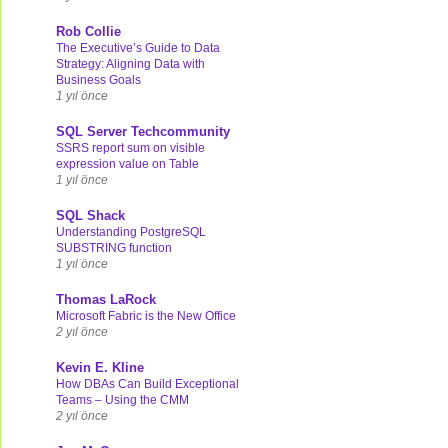
Rob Collie
The Executive’s Guide to Data
Strategy: Aligning Data with
Business Goals
1 yıl önce
SQL Server Techcommunity
SSRS report sum on visible
expression value on Table
1 yıl önce
SQL Shack
Understanding PostgreSQL
SUBSTRING function
1 yıl önce
Thomas LaRock
Microsoft Fabric is the New Office
2 yıl önce
Kevin E. Kline
How DBAs Can Build Exceptional
Teams – Using the CMM
2 yıl önce