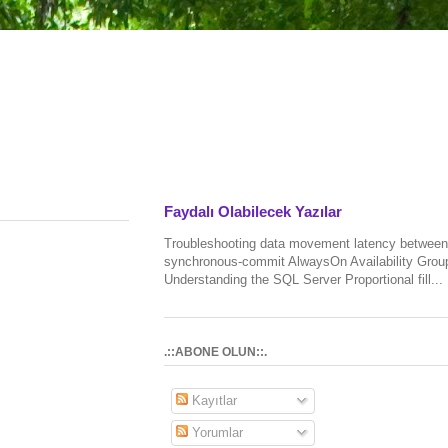
Faydalı Olabilecek Yazılar
Troubleshooting data movement latency between
synchronous-commit AlwaysOn Availability Grou
Understanding the SQL Server Proportional fill...
.::ABONE OLUN::.
Kayıtlar
Yorumlar