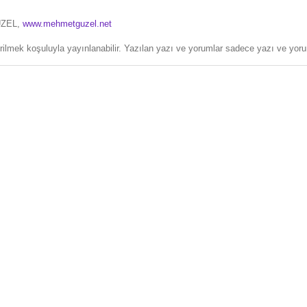
ÜZEL,
www.mehmetguzel.net
erilmek koşuluyla yayınlanabilir. Yazılan yazı ve yorumlar sadece yazı ve yorum