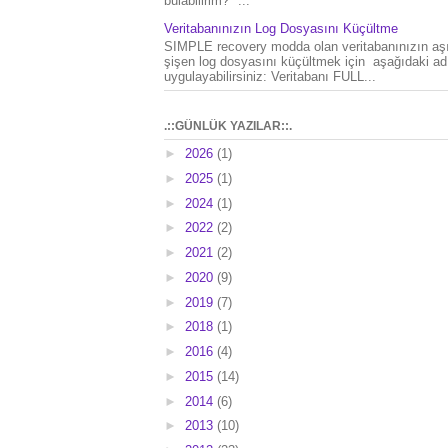
bulabilirim?" ...
Veritabanınızın Log Dosyasını Küçültme
SIMPLE recovery modda olan veritabanınızın aşı
şişen log dosyasını küçültmek için aşağıdaki ad
uygulayabilirsiniz: Veritabanı FULL...
.::GÜNLÜK YAZILAR::.
►
2026
(1)
►
2025
(1)
►
2024
(1)
►
2022
(2)
►
2021
(2)
►
2020
(9)
►
2019
(7)
►
2018
(1)
►
2016
(4)
►
2015
(14)
►
2014
(6)
►
2013
(10)