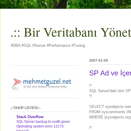
.:: Bir Veritabanı Yöneti
#DBA #SQL #Server #Performance #Tuning
2007-01-09
SP Ad ve İçeri
/*
SQL Server'daki tüm SP 'l
*/
SELECT sysobjects.name
.::TAKİP LİSTESİ::.
FROM syscomments INNE
Stack Overflow
WHERE (sysobjects.xtyp
SQL Server backup to rustfs gives
Operating system error 12175
/*
[closed]