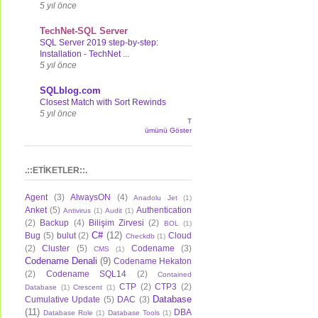
5 yıl önce
TechNet-SQL Server
SQL Server 2019 step-by-step:
Installation - TechNet ...
5 yıl önce
SQLblog.com
Closest Match with Sort Rewinds
5 yıl önce
T
ümünü Göster
.::ETİKETLER::.
Agent
(3)
AlwaysON
(4)
Anadolu Jet
(1)
Anket
(5)
Authentication
Antivirus
(1)
Audit
(1)
(2)
Backup
(4)
Bilişim Zirvesi
(2)
BOL
(1)
C#
(12)
Bug
(5)
bulut
(2)
Cloud
Checkdb
(1)
(2)
Cluster
(5)
Codename
(3)
CMS
(1)
Codename Denali
(9)
Codename Hekaton
(2)
Codename SQL14
(2)
Contained
CTP
(2)
CTP3
(2)
Database
(1)
Crescent
(1)
Database
Cumulative Update
(5)
DAC
(3)
(11)
DBA
Database Role
(1)
Database Tools
(1)