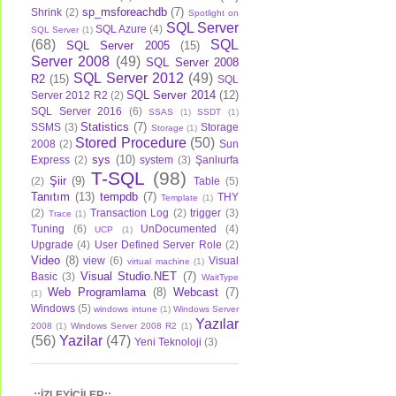
sp_msforeachdb
(7)
Shrink
(2)
Spotlight on
SQL Server
SQL Azure
(4)
SQL Server
(1)
(68)
SQL
SQL Server 2005
(15)
Server 2008
(49)
SQL Server 2008
SQL Server 2012
(49)
R2
(15)
SQL
SQL Server 2014
(12)
Server 2012 R2
(2)
SQL Server 2016
(6)
SSAS
(1)
SSDT
(1)
Statistics
(7)
SSMS
(3)
Storage
Storage
(1)
Stored Procedure
(50)
2008
(2)
Sun
sys
(10)
Express
(2)
system
(3)
Şanlıurfa
T-SQL
(98)
Şiir
(9)
(2)
Table
(5)
Tanıtım
(13)
tempdb
(7)
THY
Template
(1)
(2)
Transaction Log
(2)
trigger
(3)
Trace
(1)
Tuning
(6)
UnDocumented
(4)
UCP
(1)
Upgrade
(4)
User Defined Server Role
(2)
Video
(8)
view
(6)
Visual
virtual machine
(1)
Visual Studio.NET
(7)
Basic
(3)
WaitType
Web Programlama
(8)
Webcast
(7)
(1)
Windows
(5)
windows intune
(1)
Windows Server
Yazılar
2008
(1)
Windows Server 2008 R2
(1)
(56)
Yazilar
(47)
Yeni Teknoloji
(3)
.::İZLEYİCİLER::.