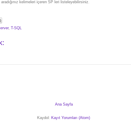
radığınız kelimeleri içeren SP leri listeleyebilirsiniz.
erver
,
T-SQL
k:
Ana Sayfa
Kaydol:
Kayıt Yorumları (Atom)