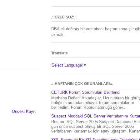
.::ÖZLÜ SÖZ::.
DBA eli değmiş bir veritabanı baştan sona şiir gib
akmalı.
Translate
Select Language
▼
.::HAFTANIN ÇOK OKUNANLARI::.
CETURK Forum Sorumluları Belirlendi
Merhaba Değerli Arkadaşlar, Uzun süren bir gör
trafiğinin ardından nihayet forum sorumlularını
belirledim. Forum Koordinatörlüğü görev...
Önceki Kayıt
Suspect Moddaki SQL Server Veritabanını Kurt
Restore SQL Server 2005 Suspect Database Bir
gün önce suspect olmuş bir SQL Server 2005
veritabanını kurtarmak için epey uğraştım. Kurtar.
SQL Server’da Bir SP, Function veya Trigger’da 