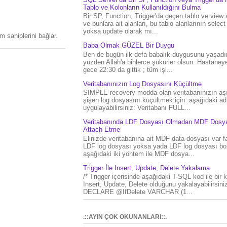
Tablo ve Kolonların Kullanıldığını Bulma
Bir SP, Function, Trigger'da geçen tablo ve view 
ve bunlara ait alanları, bu tablo alanlarının select
yoksa update olarak mı...
 sahiplerini bağlar.
Baba Olmak GÜZEL Bir Duygu
Ben de bugün ilk defa babalık duygusunu yaşad
yüzden Allah'a binlerce şükürler olsun. Hastaney
gece 22:30 da gittik ; tüm işl...
Veritabanınızın Log Dosyasını Küçültme
SIMPLE recovery modda olan veritabanınızın aşı
şişen log dosyasını küçültmek için aşağıdaki ad
uygulayabilirsiniz: Veritabanı FULL...
Veritabanında LDF Dosyası Olmadan MDF Dosya
Attach Etme
Elinizde veritabanına ait MDF data dosyası var f
LDF log dosyası yoksa yada LDF log dosyası bo
aşağıdaki iki yöntem ile MDF dosya...
Trigger İle Insert, Update, Delete Yakalama
/* Trigger içerisinde aşağıdaki T-SQL kod ile bir 
Insert, Update, Delete olduğunu yakalayabilirsiniz
DECLARE @IfDelete VARCHAR (1...
.::AYIN ÇOK OKUNANLARI::.