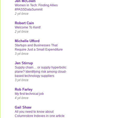
Jen McCown
Women in Tech: Finding Allies
#PASSDataSummit
2 yıl önce
Robert Cain
Welcome To Kent!
2 yıl önce
Michelle Ufford
Startups and Businesses That
Require Just a Small Expenditure
3 yıl önce
Jen Stirrup
Supply chain… or supply hyperbolic
plane? Identifying risk among cloud-
based technology suppliers
3 yıl önce
Rob Farley
My first technical job
4 yıl önce
Gail Shaw
All you need to know about
Columnstore Indexes in one article