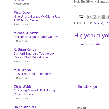
Not: Bu SP yi kullanarak a
6 saat önce
*/
Pinal Dave
Nine Unusual Ways My Clients Use
AI With SQL Server
ETİKETLER:
MS SQL S
1 gün önce
Michael J. Swart
Hiç yorum yo
Partitioning a Huge Table Quickly
2 gün önce
Yorum Gönder
K. Brian Kelley
Stanford Emerging Technology
Review 2026 Report is out
2 gün önce
Mike Walsh
It’s Still Not Your Emergency
3 gün önce
Chris Webb
Sonraki Kayıt
Analysing Power BI Data Using
Copilot In Excel
4 gün önce
Brent Ozar PLF
.::UYARI::.