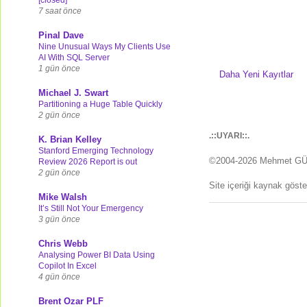
7 saat önce
Pinal Dave
Nine Unusual Ways My Clients Use
AI With SQL Server
1 gün önce
Daha Yeni Kayıtlar
Michael J. Swart
Partitioning a Huge Table Quickly
2 gün önce
.::UYARI::.
K. Brian Kelley
Stanford Emerging Technology
©2004-2026 Mehmet G
Review 2026 Report is out
2 gün önce
Site içeriği kaynak göst
Mike Walsh
It’s Still Not Your Emergency
3 gün önce
Chris Webb
Analysing Power BI Data Using
Copilot In Excel
4 gün önce
Brent Ozar PLF