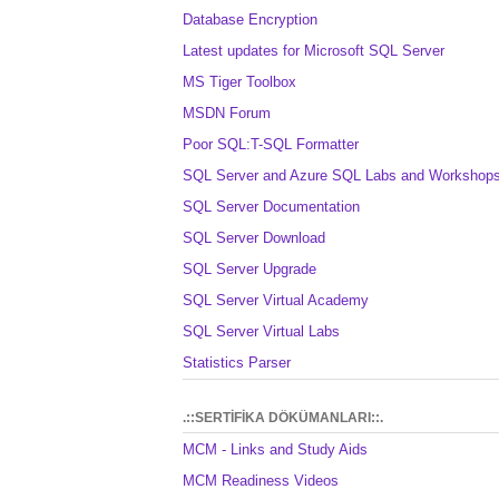
Database Encryption
Latest updates for Microsoft SQL Server
MS Tiger Toolbox
MSDN Forum
Poor SQL:T-SQL Formatter
SQL Server and Azure SQL Labs and Workshop
SQL Server Documentation
SQL Server Download
SQL Server Upgrade
SQL Server Virtual Academy
SQL Server Virtual Labs
Statistics Parser
.::SERTİFİKA DÖKÜMANLARI::.
MCM - Links and Study Aids
MCM Readiness Videos