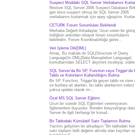
Suspect Moddaki SQL Server Veritabanını Kurt
Restore SQL Server 2005 Suspect Database Bir
gün önce suspect olmuş bir SQL Server 2005
veritabanını kurtarmak için epey uğraştım. Kurtar.
CETURK Forum Sorumluları Belirlendi
Merhaba Değerli Arkadaşlar, Uzun süren bir gör
trafiğinin ardından nihayet forum sorumlularını
belirledim. Forum Koordinatörlüğü görev...
Veri İşleme Dili(DML)
Amaç: Bu makale ile SQL(Structure of Query
Language)'in DML(Data Manuplation Language)
komutlarından SELECT deyimini inceleyip, irdele.
SQL Server’da Bir SP, Function veya Trigger’da 
Tablo ve Kolonların Kullanıldığını Bulma
Bir SP, Function, Trigger'da geçen tablo ve view 
ve bunlara ait alanları, bu tablo alanlarının select
yoksa update olarak mı...
Özel MS SQL Server Eğitimi
Uzun bir süredir SQL Eğitimleri veremiyorum.
İlgilenenlere duyurulur. Benden bireysel/grup ola
Server ile ilgili herhangi bir konud...
Bir Tablodaki Kümülatif Satır Toplamını Bulma
Yazılım geliştiren bir arkadaşın "Bir tablodaki küm
satır toplamı belli değerin altında olan kayıtları na