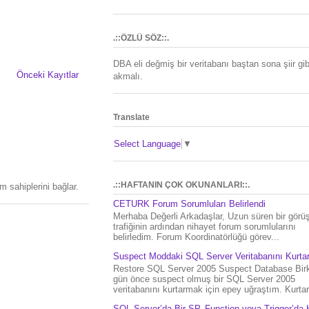
.::ÖZLÜ SÖZ::.
DBA eli değmiş bir veritabanı baştan sona şiir gib
Önceki Kayıtlar
akmalı.
Translate
Select Language
▼
.::HAFTANIN ÇOK OKUNANLARI::.
 sahiplerini bağlar.
CETURK Forum Sorumluları Belirlendi
Merhaba Değerli Arkadaşlar, Uzun süren bir gör
trafiğinin ardından nihayet forum sorumlularını
belirledim. Forum Koordinatörlüğü görev...
Suspect Moddaki SQL Server Veritabanını Kurt
Restore SQL Server 2005 Suspect Database Bir
gün önce suspect olmuş bir SQL Server 2005
veritabanını kurtarmak için epey uğraştım. Kurtar.
SQL Server’da Bir SP, Function veya Trigger’da 