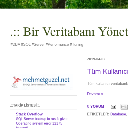
.:: Bir Veritabanı Yöneti
#DBA #SQL #Server #Performance #Tuning
2019-04-02
Tüm Kullanıc
Tüm kullanıcı veritabanl
Devamı »
.::TAKİP LİSTESİ::.
0
YORUM
Stack Overflow
ETİKETLER:
Database
SQL Server backup to rustfs gives
Operating system error 12175
[closed]