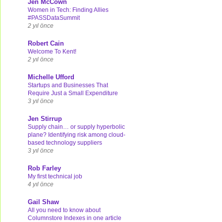
Jen McCown
Women in Tech: Finding Allies
#PASSDataSummit
2 yıl önce
Robert Cain
Welcome To Kent!
2 yıl önce
Michelle Ufford
Startups and Businesses That
Require Just a Small Expenditure
3 yıl önce
Jen Stirrup
Supply chain… or supply hyperbolic
plane? Identifying risk among cloud-
based technology suppliers
3 yıl önce
Rob Farley
My first technical job
4 yıl önce
Gail Shaw
All you need to know about
Columnstore Indexes in one article