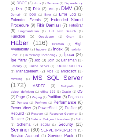
(4)
DBCC
(3)
ddos
(1)
Deneme
(1)
Dependency
DMV
(30)
Dini
(10)
Disk
(2)
(1)
DMS
(1)
Error Log
(2)
Domain
(1)
DQS
(1)
Error
(1)
Extended Stored
Extended Events
(2)
Procedure
(9)
Fikir Damlası
(7)
Fotoğraf
(5)
Fragmantation
(1)
Full Text Search
(1)
Function
(5)
Geocluster
(1)
Grant
(1)
Haber
(116)
High
Hekaton
(1)
Index
(9)
Availability
(2)
hyper-v
(1)
Isolation
İpucu
(24)
Level
(1)
in-memory technology
(1)
İşe Yarar
(7)
Job
(3)
Join
(6)
Lansman
(3)
Latency
(1)
Linked Server
(1)
LOGINPROPERTY
Management
(2)
Microsoft
(3)
(1)
MDS
(1)
MS SQL Server
Mirroring
(1)
(172)
MSDTC
(3)
Multipath
(1)
OS
object_definition
(1)
offlice 365
(1)
Oracle
(1)
(2)
Page
(2)
Partition
(5)
Pegasus
Paging
(1)
Performance
(8)
(2)
Pentest
(1)
Perfmon
(1)
Power View
(2)
PowerShell
(2)
Profiler
(6)
Rebuild
(2)
Recover
(1)
Resource Governor
(1)
Restore
(2)
Sabiha Gökçen Havaalanı
(1)
SAS
Security
(23)
Schema
(5)
(1)
SCOM
(1)
Seminer
(30)
SERVERPROPERTY
(5)
Service Pack
(11)
Service Account
(4)