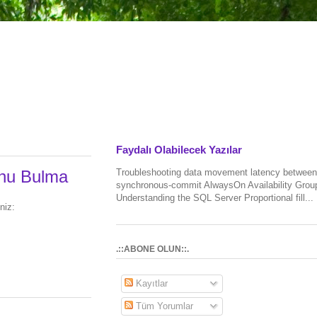
Faydalı Olabilecek Yazılar
Troubleshooting data movement latency between
unu Bulma
synchronous-commit AlwaysOn Availability Grou
Understanding the SQL Server Proportional fill...
niz:
.::ABONE OLUN::.
Kayıtlar
Tüm Yorumlar