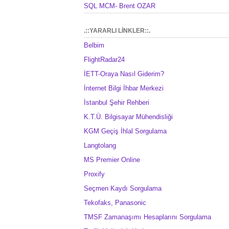
SQL MCM- Brent OZAR
.::YARARLI LİNKLER::.
Belbim
FlightRadar24
İETT-Oraya Nasıl Giderim?
İnternet Bilgi İhbar Merkezi
İstanbul Şehir Rehberi
K.T.Ü. Bilgisayar Mühendisliği
KGM Geçiş İhlal Sorgulama
Langtolang
MS Premier Online
Proxify
Seçmen Kaydı Sorgulama
Tekofaks, Panasonic
TMSF Zamanaşımı Hesaplarını Sorgulama