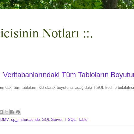
cisinin Notları ::.
ı Veritabanlarındaki Tüm Tabloların Boyut
arındaki tüm tabloların KB olarak boyutunu aşağıdaki T-SQL kod ile bulabilirsi
,
DMV
,
sp_msforeachdb
,
SQL Server
,
T-SQL
,
Table