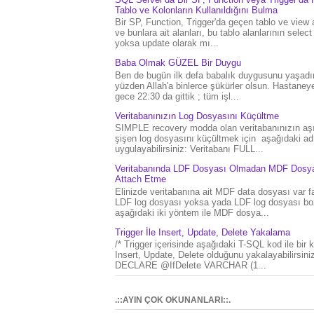
Tablo ve Kolonların Kullanıldığını Bulma
Bir SP, Function, Trigger'da geçen tablo ve view 
ve bunlara ait alanları, bu tablo alanlarının select
yoksa update olarak mı...
Baba Olmak GÜZEL Bir Duygu
Ben de bugün ilk defa babalık duygusunu yaşad
yüzden Allah'a binlerce şükürler olsun. Hastaney
gece 22:30 da gittik ; tüm işl...
Veritabanınızın Log Dosyasını Küçültme
SIMPLE recovery modda olan veritabanınızın aşı
şişen log dosyasını küçültmek için aşağıdaki ad
uygulayabilirsiniz: Veritabanı FULL...
Veritabanında LDF Dosyası Olmadan MDF Dosya
Attach Etme
Elinizde veritabanına ait MDF data dosyası var f
LDF log dosyası yoksa yada LDF log dosyası bo
aşağıdaki iki yöntem ile MDF dosya...
Trigger İle Insert, Update, Delete Yakalama
/* Trigger içerisinde aşağıdaki T-SQL kod ile bir 
Insert, Update, Delete olduğunu yakalayabilirsiniz
DECLARE @IfDelete VARCHAR (1...
.::AYIN ÇOK OKUNANLARI::.