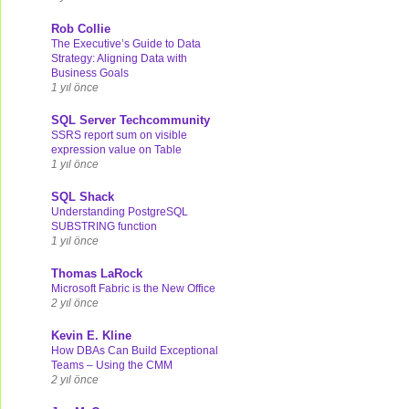
Rob Collie
The Executive’s Guide to Data
Strategy: Aligning Data with
Business Goals
1 yıl önce
SQL Server Techcommunity
SSRS report sum on visible
expression value on Table
1 yıl önce
SQL Shack
Understanding PostgreSQL
SUBSTRING function
1 yıl önce
Thomas LaRock
Microsoft Fabric is the New Office
2 yıl önce
Kevin E. Kline
How DBAs Can Build Exceptional
Teams – Using the CMM
2 yıl önce