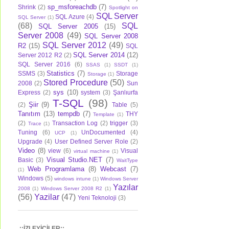
sp_msforeachdb
(7)
Shrink
(2)
Spotlight on
SQL Server
SQL Azure
(4)
SQL Server
(1)
(68)
SQL
SQL Server 2005
(15)
Server 2008
(49)
SQL Server 2008
SQL Server 2012
(49)
R2
(15)
SQL
SQL Server 2014
(12)
Server 2012 R2
(2)
SQL Server 2016
(6)
SSAS
(1)
SSDT
(1)
Statistics
(7)
SSMS
(3)
Storage
Storage
(1)
Stored Procedure
(50)
2008
(2)
Sun
sys
(10)
Express
(2)
system
(3)
Şanlıurfa
T-SQL
(98)
Şiir
(9)
(2)
Table
(5)
Tanıtım
(13)
tempdb
(7)
THY
Template
(1)
(2)
Transaction Log
(2)
trigger
(3)
Trace
(1)
Tuning
(6)
UnDocumented
(4)
UCP
(1)
Upgrade
(4)
User Defined Server Role
(2)
Video
(8)
view
(6)
Visual
virtual machine
(1)
Visual Studio.NET
(7)
Basic
(3)
WaitType
Web Programlama
(8)
Webcast
(7)
(1)
Windows
(5)
windows intune
(1)
Windows Server
Yazılar
2008
(1)
Windows Server 2008 R2
(1)
(56)
Yazilar
(47)
Yeni Teknoloji
(3)
.::İZLEYİCİLER::.