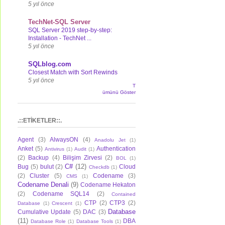
5 yıl önce
TechNet-SQL Server
SQL Server 2019 step-by-step:
Installation - TechNet ...
5 yıl önce
SQLblog.com
Closest Match with Sort Rewinds
5 yıl önce
T
ümünü Göster
.::ETİKETLER::.
Agent
(3)
AlwaysON
(4)
Anadolu Jet
(1)
Anket
(5)
Authentication
Antivirus
(1)
Audit
(1)
(2)
Backup
(4)
Bilişim Zirvesi
(2)
BOL
(1)
C#
(12)
Bug
(5)
bulut
(2)
Cloud
Checkdb
(1)
(2)
Cluster
(5)
Codename
(3)
CMS
(1)
Codename Denali
(9)
Codename Hekaton
(2)
Codename SQL14
(2)
Contained
CTP
(2)
CTP3
(2)
Database
(1)
Crescent
(1)
Database
Cumulative Update
(5)
DAC
(3)
(11)
DBA
Database Role
(1)
Database Tools
(1)