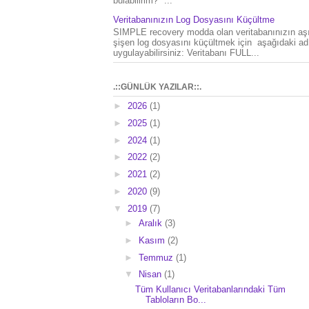
bulabilirim?" ...
Veritabanınızın Log Dosyasını Küçültme
SIMPLE recovery modda olan veritabanınızın aşı
şişen log dosyasını küçültmek için aşağıdaki ad
uygulayabilirsiniz: Veritabanı FULL...
.::GÜNLÜK YAZILAR::.
►
2026
(1)
►
2025
(1)
►
2024
(1)
►
2022
(2)
►
2021
(2)
►
2020
(9)
▼
2019
(7)
►
Aralık
(3)
►
Kasım
(2)
►
Temmuz
(1)
▼
Nisan
(1)
Tüm Kullanıcı Veritabanlarındaki Tüm
Tabloların Bo...