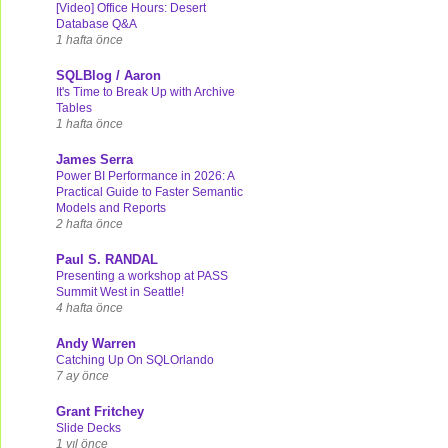
[Video] Office Hours: Desert
Database Q&A
1 hafta önce
SQLBlog / Aaron
It's Time to Break Up with Archive
Tables
1 hafta önce
James Serra
Power BI Performance in 2026: A
Practical Guide to Faster Semantic
Models and Reports
2 hafta önce
Paul S. RANDAL
Presenting a workshop at PASS
Summit West in Seattle!
4 hafta önce
Andy Warren
Catching Up On SQLOrlando
7 ay önce
Grant Fritchey
Slide Decks
1 yıl önce