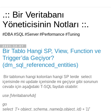
.:: Bir Veritabanı
Yöneticisinin Notları ::.
#DBA #SQL #Server #Performance #Tuning
2021-12-07
Bir Tablo Hangi SP, View, Function ve
Trigger’da Geçiyor?
(dm_sql_referenced_entities)
Bir tablonun hangi kolonları hangi SP lerde select
içerisinde mi update içerisinde mi geçiyor gibi sorunun
cevabı için aşağıdaki T-SQL faydalı olabilir:
use [VeritabanıAdı]
go
select '['+ object_schema_name(p.object_id) + '].['