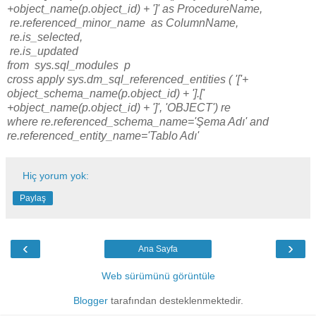
+object_name(p.object_id) + ']' as ProcedureName,
re.referenced_minor_name as ColumnName,
re.is_selected,
re.is_updated
from sys.sql_modules p
cross apply sys.dm_sql_referenced_entities ( '['+
object_schema_name(p.object_id) + '].['
+object_name(p.object_id) + ']', 'OBJECT') re
where re.referenced_schema_name='Şema Adı' and
re.referenced_entity_name='Tablo Adı'
Hiç yorum yok:
Paylaş
‹
›
Ana Sayfa
Web sürümünü görüntüle
Blogger
tarafından desteklenmektedir.