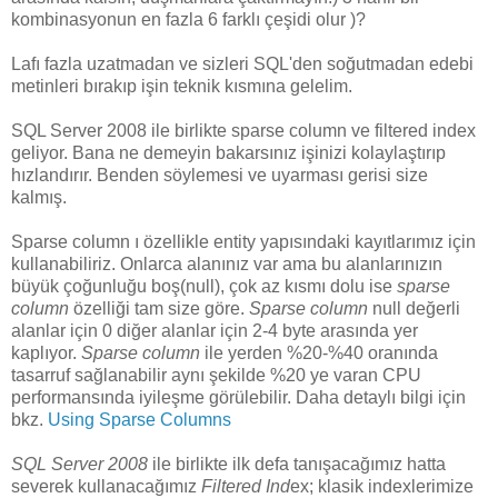
kombinasyonun en fazla 6 farklı çeşidi olur )?
Lafı fazla uzatmadan ve sizleri SQL'den soğutmadan edebi
metinleri bırakıp işin teknik kısmına gelelim.
SQL Server 2008 ile birlikte sparse column ve filtered index
geliyor. Bana ne demeyin bakarsınız işinizi kolaylaştırıp
hızlandırır. Benden söylemesi ve uyarması gerisi size
kalmış.
Sparse column ı özellikle entity yapısındaki kayıtlarımız için
kullanabiliriz. Onlarca alanınız var ama bu alanlarınızın
büyük çoğunluğu boş(null), çok az kısmı dolu ise
sparse
column
özelliği tam size göre.
Sparse column
null değerli
alanlar için 0 diğer alanlar için 2-4 byte arasında yer
kaplıyor.
Sparse column
ile yerden %20-%40 oranında
tasarruf sağlanabilir aynı şekilde %20 ye varan CPU
performansında iyileşme görülebilir. Daha detaylı bilgi için
bkz.
Using Sparse Columns
SQL Server 2008
ile birlikte ilk defa tanışacağımız hatta
severek kullanacağımız
Filtered Ind
ex; klasik indexlerimize