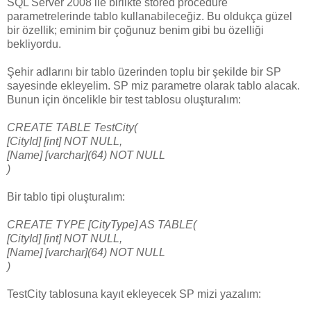
SQL Server 2008 ile birlikte stored procedure
parametrelerinde tablo kullanabileceğiz. Bu oldukça güzel
bir özellik; eminim bir çoğunuz benim gibi bu özelliği
bekliyordu.
Şehir adlarını bir tablo üzerinden toplu bir şekilde bir SP
sayesinde ekleyelim. SP miz parametre olarak tablo alacak.
Bunun için öncelikle bir test tablosu oluşturalım:
CREATE TABLE TestCity(
[CityId] [int] NOT NULL,
[Name] [varchar](64) NOT NULL
)
Bir tablo tipi oluşturalım:
CREATE TYPE [CityType] AS TABLE(
[CityId] [int] NOT NULL,
[Name] [varchar](64) NOT NULL
)
TestCity tablosuna kayıt ekleyecek SP mizi yazalım: