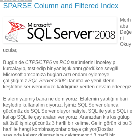
SPARSE Column and Filtered Index
Merh
aba
Değe
rli
Okuy
ucular,
Bugün de
CTP5/CTP6 ve RC0
sürümlerini inceleyip,
kurcalayıp, test edip bir yanlışlıklarını gördükce sevgili
Microsoft amcamıza bugları arzı endam eylemeye
çalıştığımız
SQL Server 2008
'i tanıma ve yeniliklerini
keşfetme serüvenümüze kaldığımız yerden devam edeceğiz.
Elalem yapmış bana ne demiyoruz. Elalemin yaptığını bari
keşfedip kullanalım diyoruz. İşimiz SQL Server olunca
gücümüz de SQL Server oluyor haliyle. SQL ile yatıp SQL ile
kalkıp SQL ile çay araları veriyoruz. Aranızdan kıs kıs gülüp
alt üstü işiniz gücünüz 3 harfli bir kelime. Gelin görün ki bu 3
harf ile hangi kombinasyonlar ortaya çıkıyor(Dostlar
arasında kalsın; düşmanlara çaktırmayın:) 3 harfli bir