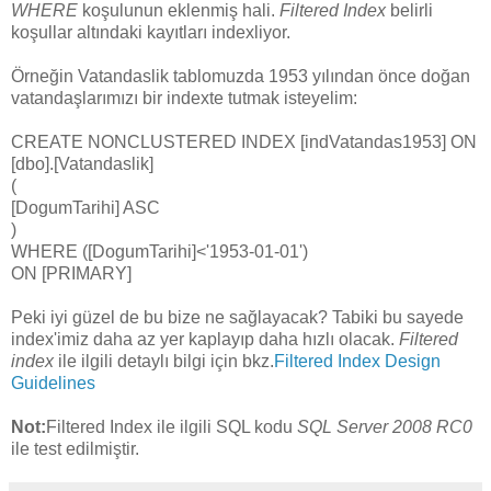
WHERE
koşulunun eklenmiş hali.
Filtered Index
belirli
koşullar altındaki kayıtları indexliyor.
Örneğin Vatandaslik tablomuzda 1953 yılından önce doğan
vatandaşlarımızı bir indexte tutmak isteyelim:
CREATE NONCLUSTERED INDEX [indVatandas1953] ON
[dbo].[Vatandaslik]
(
[DogumTarihi] ASC
)
WHERE ([DogumTarihi]<'1953-01-01')
ON [PRIMARY]
Peki iyi güzel de bu bize ne sağlayacak? Tabiki bu sayede
index'imiz daha az yer kaplayıp daha hızlı olacak.
Filtered
index
ile ilgili detaylı bilgi için bkz.
Filtered Index Design
Guidelines
Not:
Filtered Index ile ilgili SQL kodu
SQL Server 2008 RC0
ile test edilmiştir.