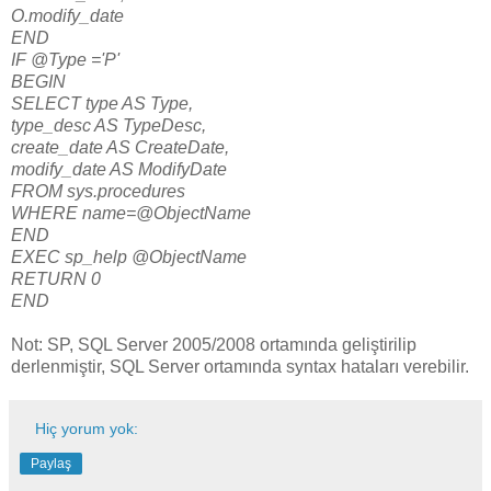
O.modify_date
END
IF @Type ='P'
BEGIN
SELECT type AS Type,
type_desc AS TypeDesc,
create_date AS CreateDate,
modify_date AS ModifyDate
FROM sys.procedures
WHERE name=@ObjectName
END
EXEC sp_help @ObjectName
RETURN 0
END
Not: SP, SQL Server 2005/2008 ortamında geliştirilip
derlenmiştir, SQL Server ortamında syntax hataları verebilir.
Hiç yorum yok:
Paylaş