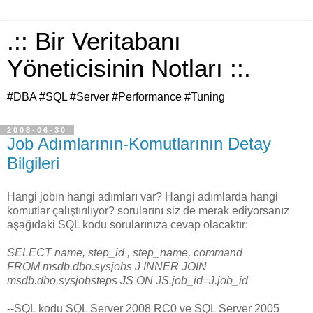
.:: Bir Veritabanı
Yöneticisinin Notları ::.
#DBA #SQL #Server #Performance #Tuning
2008-06-30
Job Adımlarının-Komutlarının Detay
Bilgileri
Hangi jobın hangi adımları var? Hangi adımlarda hangi
komutlar çalıştırılıyor? sorularını siz de merak ediyorsanız
aşağıdaki SQL kodu sorularınıza cevap olacaktır:
SELECT name, step_id , step_name, command
FROM msdb.dbo.sysjobs J INNER JOIN
msdb.dbo.sysjobsteps JS ON JS.job_id=J.job_id
--SQL kodu SQL Server 2008 RC0 ve SQL Server 2005