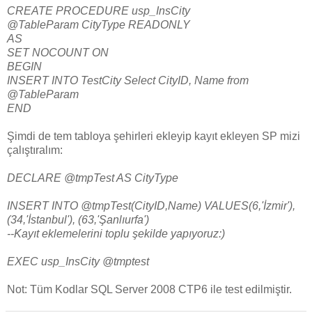
CREATE PROCEDURE usp_InsCity
@TableParam CityType READONLY
AS
SET NOCOUNT ON
BEGIN
INSERT INTO TestCity Select CityID, Name from
@TableParam
END
Şimdi de tem tabloya şehirleri ekleyip kayıt ekleyen SP mizi
çalıştıralım:
DECLARE @tmpTest AS CityType
INSERT INTO @tmpTest(CityID,Name) VALUES(6,'İzmir'),
(34,'İstanbul'), (63,'Şanlıurfa')
--Kayıt eklemelerini toplu şekilde yapıyoruz:)
EXEC usp_InsCity @tmptest
Not: Tüm Kodlar SQL Server 2008 CTP6 ile test edilmiştir.