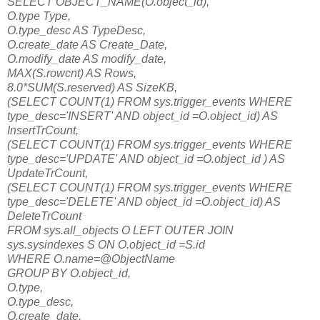
SELECT OBJECT_NAME(O.object_id),
O.type Type,
O.type_desc AS TypeDesc,
O.create_date AS Create_Date,
O.modify_date AS modify_date,
MAX(S.rowcnt) AS Rows,
8.0*SUM(S.reserved) AS SizeKB,
(SELECT COUNT(1) FROM sys.trigger_events WHERE
type_desc='INSERT' AND object_id =O.object_id) AS
InsertTrCount,
(SELECT COUNT(1) FROM sys.trigger_events WHERE
type_desc='UPDATE' AND object_id =O.object_id ) AS
UpdateTrCount,
(SELECT COUNT(1) FROM sys.trigger_events WHERE
type_desc='DELETE' AND object_id =O.object_id) AS
DeleteTrCount
FROM sys.all_objects O LEFT OUTER JOIN
sys.sysindexes S ON O.object_id =S.id
WHERE O.name=@ObjectName
GROUP BY O.object_id,
O.type,
O.type_desc,
O.create_date,