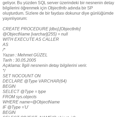
geliyor. Bu yüzden SQL server üzerindeki bir nesnenin detay
bilgilerini öğrenmek için
ObjectInfo
adında bir SP
oluşturdum. Sizlere de bir faydası dokunur diye günlüğümde
yayınlıyorum:
CREATE PROCEDURE [dbo].[ObjectInfo]
@ObjectName [varchar](255) = null
WITH EXECUTE AS CALLER
AS
/*
Yazan : Mehmet GÜZEL
Tarih : 30.05.2005
Açıklama: İlgili nesnenin detay bilgilerini verir.
*/
SET NOCOUNT ON
DECLARE @Type VARCHAR(64)
BEGIN
SELECT @Type = type
FROM sys.objects
WHERE name=@ObjectName
IF @Type ='U'
BEGIN