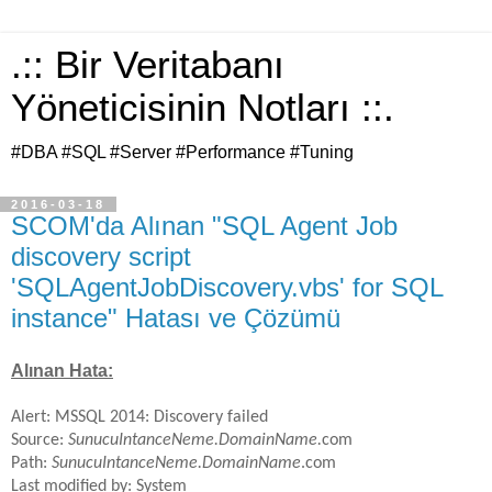
.:: Bir Veritabanı
Yöneticisinin Notları ::.
#DBA #SQL #Server #Performance #Tuning
2016-03-18
SCOM'da Alınan "SQL Agent Job
discovery script
'SQLAgentJobDiscovery.vbs' for SQL
instance" Hatası ve Çözümü
Alınan Hata:
Alert: MSSQL 2014: Discovery failed
Source:
SunucuIntanceNeme.DomainName.
com
Path:
SunucuIntanceNeme.DomainName
.com
Last modified by: System