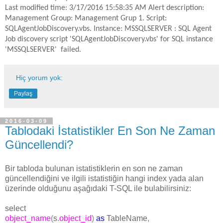
Last modified time: 3/17/2016 15:58:35 AM Alert description:
Management Group: Management Grup 1. Script:
SQLAgentJobDiscovery.vbs. Instance: MSSQLSERVER : SQL Agent
Job discovery script 'SQLAgentJobDiscovery.vbs' for SQL instance
'MSSQLSERVER'
failed.
Hiç yorum yok:
Paylaş
2016-03-09
Tablodaki İstatistikler En Son Ne Zaman
Güncellendi?
Bir tabloda bulunan istatistiklerin en son ne zaman
güncellendiğini ve ilgili istatistiğin hangi index yada alan
üzerinde olduğunu aşağıdaki T-SQL ile bulabilirsiniz:
select
object_name
(
s
.
object_id
)
as
TableName
,