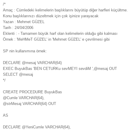
/*
Amaç : Cümledeki kelimelerin başlıklarını büyütüp diğer harfleri küçültme.
Konu başlıklarınızı düzeltmek için çok işinize yarayacak
Yazan : Mehmet GÜZEL
Tarih : 24/04/2006
Eklenti : - Tamamen büyük harf olan kelimelerin olduğu gibi kalması
Örnek : 'MeHMeT GÜZEL' in 'Mehmet GÜZEL' e çevrilmesi gibi
SP nin kullanımına örnek:
DECLARE @mesaj VARCHAR(64)
EXEC BuyukBas 'BEN CETURKu sevMEYI sevdiM ',@mesaj OUT
SELECT @mesaj
*/
CREATE PROCEDURE BuyukBas
@Cumle VARCHAR(64),
@strMesaj VARCHAR(64) OUT
AS
DECLARE @YeniCumle VARCHAR(64),