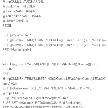
@tmpCUMLE VARCHAR(64),
@BoslukYeri INTEGER,
@Kelime VARCHAR(32),
@YeniKelime VARCHAR(32),
@IlkHarf CHAR(1)
BEGIN
SET @YeniCumle=''
SET @Cumle=LTRIM(RTRIM(REPLACE(@Cumle,SPACE(3),SPACE(1))))
SET @Cumle=LTRIM(RTRIM(REPLACE(@Cumle,SPACE(2),SPACE(1))))
SET @BoslukYeri=1
WHILE((@BoslukYeri<>0) AND (LEN(LTRIM(RTRIM(@Cumle)))>0 ))
BEGIN
SET
@tmpCUMLE=LTRIM(SUBSTRING(@Cumle,LEN(@YeniCumle),LEN(@C
umle) +1))
SET @BoslukYeri=(SELECT PATINDEX('%' + SPACE(1) + '%',
@tmpCUMLE))
IF @BoslukYeri=0 SET @Kelime=@tmpCumle
ELSE SET @Kelime=LEFT(@tmpCUMLE,@BoslukYeri)
SET @IlkHarf=UPPER((SELECT LEFT(@tmpCUMLE,1)))