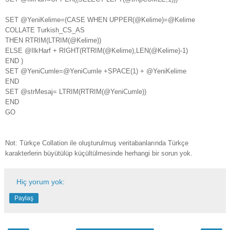
SET @YeniKelime=(CASE WHEN UPPER(@Kelime)=@Kelime
COLLATE Turkish_CS_AS
THEN RTRIM(LTRIM(@Kelime))
ELSE @IlkHarf + RIGHT(RTRIM(@Kelime),LEN(@Kelime)-1)
END )
SET @YeniCumle=@YeniCumle +SPACE(1) + @YeniKelime
END
SET @strMesaj= LTRIM(RTRIM(@YeniCumle))
END
GO
Not: Türkçe Collation ile oluşturulmuş veritabanlarında Türkçe
karakterlerin büyütülüp küçültülmesinde herhangi bir sorun yok.
Hiç yorum yok:
Paylaş