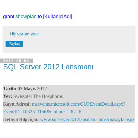
grant
showplan
to
[KullaniciAdi]
Hiç yorum yok:
Paylaş
2012-05-02
SQL Server 2012 Lansmanı
Tarih:
03 Mayıs 2012
Yer:
Swissotel The Bosphorus
Kayıt Adresi:
msevents.microsoft.com/CUI/EventDetail.aspx?
EventID=1032511156&Culture=TR-TR
Detaylı Bilgi için:
www.sqlserver2012lansman.com/Anasayfa.aspx