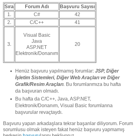
Sıra
Forum Adı
Başvuru Sayısı
1.
C#
42
2.
C/C++
41
Visual Basic
Java
3.
20
ASP.NET
Elektronik/Donanım
Henüz başvuru yapılmamış forumlar:
JSP, Diğer
İşletim Sistemleri, Diğer Web Araçları ve Diğer
Grafik/Resim Araçları
.
Bu forumlarımıza bu hafta
da başvuran olmadı.
Bu hafta da C/C++, Java, ASP.NET,
Elektronik/Donanım, Visual Basic forumlarına
başvurular revaçtaydı.
Başvuru yapan arkadaşlara tekrar başarılar diliyorum. Forum
sorumlusu olmak isteyen fakat henüz başvuru yapmamış
herkesin
başvuru
larını bekliyoruz.