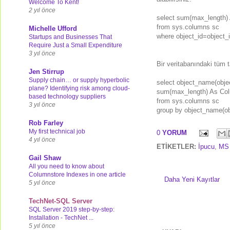
Welcome To Kent!
2 yıl önce
select sum(max_length)
from sys.columns sc
Michelle Ufford
where object_id=object_id
Startups and Businesses That
Require Just a Small Expenditure
3 yıl önce
Bir veritabanındaki tüm ta
Jen Stirrup
Supply chain… or supply hyperbolic
select object_name(objec
plane? Identifying risk among cloud-
sum(max_length) As Co
based technology suppliers
from sys.columns sc
3 yıl önce
group by object_name(ob
Rob Farley
My first technical job
0
YORUM
4 yıl önce
ETİKETLER:
İpucu
,
MS 
Gail Shaw
All you need to know about
Columnstore Indexes in one article
Daha Yeni Kayıtlar
5 yıl önce
TechNet-SQL Server
SQL Server 2019 step-by-step:
Installation - TechNet ...
5 yıl önce