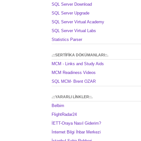
SQL Server Download
SQL Server Upgrade
SQL Server Virtual Academy
SQL Server Virtual Labs
Statistics Parser
.::SERTİFİKA DÖKÜMANLARI::.
MCM - Links and Study Aids
MCM Readiness Videos
SQL MCM- Brent OZAR
.::YARARLI LİNKLER::.
Belbim
FlightRadar24
İETT-Oraya Nasıl Giderim?
İnternet Bilgi İhbar Merkezi
İstanbul Şehir Rehberi