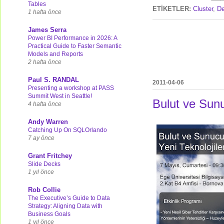
Tables
ETİKETLER:
Cluster
,
D
1 hafta önce
James Serra
Power BI Performance in 2026: A
Practical Guide to Faster Semantic
Models and Reports
2 hafta önce
Paul S. RANDAL
2011-04-06
Presenting a workshop at PASS
Summit West in Seattle!
Bulut ve Sunu
4 hafta önce
Andy Warren
Catching Up On SQLOrlando
7 ay önce
Grant Fritchey
Slide Decks
1 yıl önce
Rob Collie
The Executive’s Guide to Data
Strategy: Aligning Data with
Business Goals
1 yıl önce