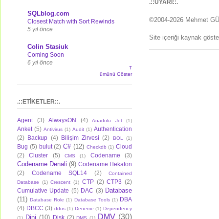
.::UYARI::.
SQLblog.com
©2004-2026 Mehmet G
Closest Match with Sort Rewinds
5 yıl önce
Site içeriği kaynak göst
Colin Stasiuk
Coming Soon
6 yıl önce
T
ümünü Göster
.::ETİKETLER::.
Agent
(3)
AlwaysON
(4)
Anadolu Jet
(1)
Anket
(5)
Authentication
Antivirus
(1)
Audit
(1)
(2)
Backup
(4)
Bilişim Zirvesi
(2)
BOL
(1)
C#
(12)
Bug
(5)
bulut
(2)
Cloud
Checkdb
(1)
(2)
Cluster
(5)
Codename
(3)
CMS
(1)
Codename Denali
(9)
Codename Hekaton
(2)
Codename SQL14
(2)
Contained
CTP
(2)
CTP3
(2)
Database
(1)
Crescent
(1)
Database
Cumulative Update
(5)
DAC
(3)
(11)
DBA
Database Role
(1)
Database Tools
(1)
(4)
DBCC
(3)
ddos
(1)
Deneme
(1)
Dependency
DMV
(30)
Dini
(10)
Disk
(2)
(1)
DMS
(1)