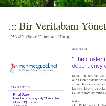
.:: Bir Veritabanı Yöneti
#DBA #SQL #Server #Performance #Tuning
2011-04-09
"The cluster 
dependency o
Mevcut cluster veritaban
alıp Cluster ekibine tesl
sunuculardaki veritabanl
.::TAKİP LİSTESİ::.
kısmını ilgilendiren onla
Fakat restore adımında a
Pinal Dave
Nine Unusual Ways My Clients Use
Hata:
AI With SQL Server
Msg 5184, Level 16, Stat
2 gün önce