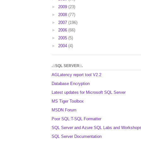
►
2009
(23)
►
2008
(77)
►
2007
(196)
►
2006
(66)
►
2005
(5)
►
2004
(4)
.::SQL SERVER::.
AGLatency report tool V2.2
Database Encryption
Latest updates for Microsoft SQL Server
MS Tiger Toolbox
MSDN Forum
Poor SQL:T-SQL Formatter
SQL Server and Azure SQL Labs and Workshop
SQL Server Documentation