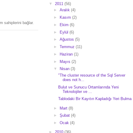
▼
2011
(56)
►
Aralık
(4)
►
Kasım
(2)
 sahiplerini bağlar.
►
Ekim
(6)
►
Eylül
(6)
►
Ağustos
(5)
►
Temmuz
(11)
►
Haziran
(1)
►
Mayıs
(2)
▼
Nisan
(3)
"The cluster resource of the Sql Server
does not h...
Bulut ve Sunucu Ortamlarında Yeni
Teknolojiler ve ...
Tablodaki Bir Kayıtın Kapladığı Yeri Bulma
►
Mart
(8)
►
Şubat
(4)
►
Ocak
(4)
►
2010
(36)