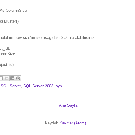
 As ColumnSize
('Musteri')
bloların row size'ını ise aşağıdaki SQL ile alabilirsiniz:
t_id),
lumnSize
ject_id)
SQL Server
,
SQL Server 2008
,
sys
Ana Sayfa
Kaydol:
Kayıtlar (Atom)