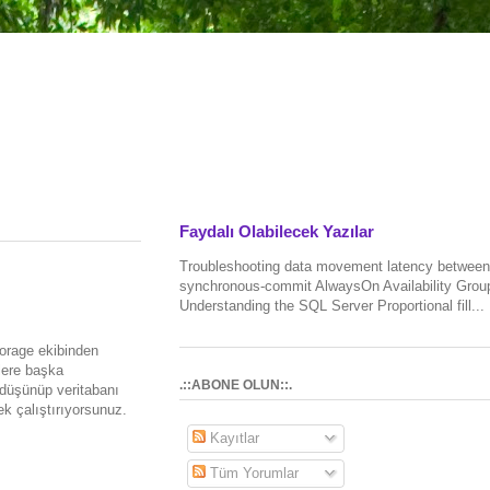
Faydalı Olabilecek Yazılar
Troubleshooting data movement latency between
synchronous-commit AlwaysOn Availability Grou
Understanding the SQL Server Proportional fill...
torage ekibinden
klere başka
.::ABONE OLUN::.
 düşünüp veritabanı
tek çalıştırıyorsunuz.
Kayıtlar
Tüm Yorumlar