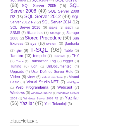
SQL Azure
(4)
SQL Server
(1)
(68)
SQL
SQL Server 2005
(15)
Server 2008
(49)
SQL Server 2008
SQL Server 2012
(49)
R2
(15)
SQL
SQL Server 2014
(12)
Server 2012 R2
(2)
SQL Server 2016
(6)
SSAS
(1)
SSDT
(1)
Statistics
(7)
SSMS
(3)
Storage
Storage
(1)
Stored Procedure
(50)
2008
(2)
Sun
sys
(10)
Express
(2)
system
(3)
Şanlıurfa
T-SQL
(98)
Şiir
(9)
(2)
Table
(5)
Tanıtım
(13)
tempdb
(7)
THY
Template
(1)
(2)
Transaction Log
(2)
trigger
(3)
Trace
(1)
Tuning
(6)
UnDocumented
(4)
UCP
(1)
Upgrade
(4)
User Defined Server Role
(2)
Video
(8)
view
(6)
Visual
virtual machine
(1)
Visual Studio.NET
(7)
Basic
(3)
WaitType
Web Programlama
(8)
Webcast
(7)
(1)
Windows
(5)
windows intune
(1)
Windows Server
Yazılar
2008
(1)
Windows Server 2008 R2
(1)
(56)
Yazilar
(47)
Yeni Teknoloji
(3)
.::İZLEYİCİLER::.