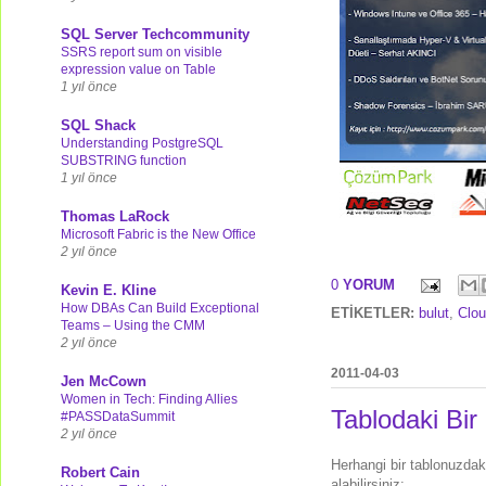
SQL Server Techcommunity
SSRS report sum on visible
expression value on Table
1 yıl önce
SQL Shack
Understanding PostgreSQL
SUBSTRING function
1 yıl önce
Thomas LaRock
Microsoft Fabric is the New Office
2 yıl önce
0
YORUM
Kevin E. Kline
How DBAs Can Build Exceptional
ETİKETLER:
bulut
,
Clo
Teams – Using the CMM
2 yıl önce
2011-04-03
Jen McCown
Women in Tech: Finding Allies
Tablodaki Bir
#PASSDataSummit
2 yıl önce
Herhangi bir tablonuzdak
Robert Cain
alabilirsiniz: