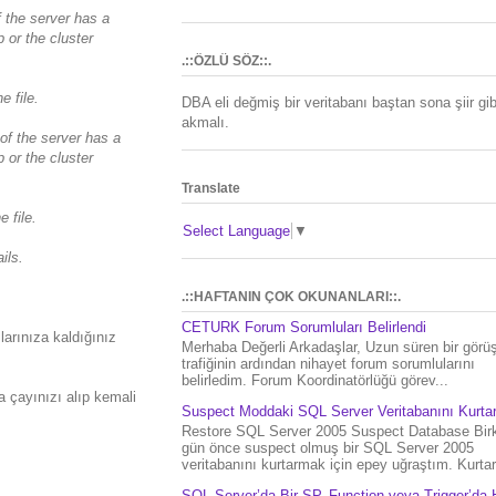
f the server has a
 or the cluster
.::ÖZLÜ SÖZ::.
e file.
DBA eli değmiş bir veritabanı baştan sona şiir gib
akmalı.
 of the server has a
 or the cluster
Translate
 file.
Select Language
▼
ils.
.::HAFTANIN ÇOK OKUNANLARI::.
CETURK Forum Sorumluları Belirlendi
larınıza kaldığınız
Merhaba Değerli Arkadaşlar, Uzun süren bir gör
trafiğinin ardından nihayet forum sorumlularını
belirledim. Forum Koordinatörlüğü görev...
a çayınızı alıp kemali
Suspect Moddaki SQL Server Veritabanını Kurt
Restore SQL Server 2005 Suspect Database Bir
gün önce suspect olmuş bir SQL Server 2005
veritabanını kurtarmak için epey uğraştım. Kurtar.
SQL Server’da Bir SP, Function veya Trigger’da 