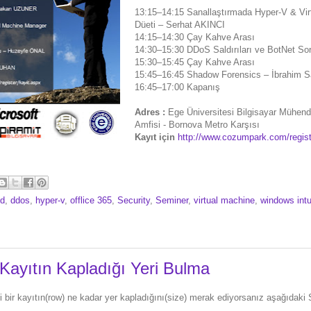
13:15–14:15 Sanallaştırmada Hyper-V & Vi
Düeti – Serhat AKINCI
14:15–14:30 Çay Kahve Arası
14:30–15:30 DDoS Saldırıları ve BotNet S
15:30–15:45 Çay Kahve Arası
15:45–16:45 Shadow Forensics – İbrahim
16:45–17:00 Kapanış
Adres :
Ege Üniversitesi Bilgisayar Mühend
Amfisi - Bornova Metro Karşısı
Kayıt için
http://www.cozumpark.com/regist
ud
,
ddos
,
hyper-v
,
offlice 365
,
Security
,
Seminer
,
virtual machine
,
windows int
 Kayıtın Kapladığı Yeri Bulma
i bir kayıtın(row) ne kadar yer kapladığını(size) merak ediyorsanız aşağıdaki