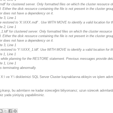
df' for clustered server. Only formatted files on which the cluster resource o
ither the disk resource containing the file is not present in the cluster group
er does not have a dependency on it.
e 3, Line 1
e restored to 'X:\XXX.mdf' . Use WITH MOVE to identify a valid location for th
e 2, Line 1
1.ldf' for clustered server. Only formatted files on which the cluster resource
ither the disk resource containing the file is not present in the cluster group
er does not have a dependency on it.
e 3, Line 1
restored to 'Y:\\XXX_1.ldf'. Use WITH MOVE to identify a valid location for the
e 1, Line 1
d while planning for the RESTORE statement. Previous messages provide deta
e 1, Line 1
erminating abnormally.
z X:\ ve Y:\ disklerinizi SQL Server Cluster kaynaklarına ekleyin ve işlem adım
çıkarıp, bu adımların ne kadar süreceğini biliyorsanız; uzun sürecek adımlard
niz yada yürüyüş yapabilirsiniz.