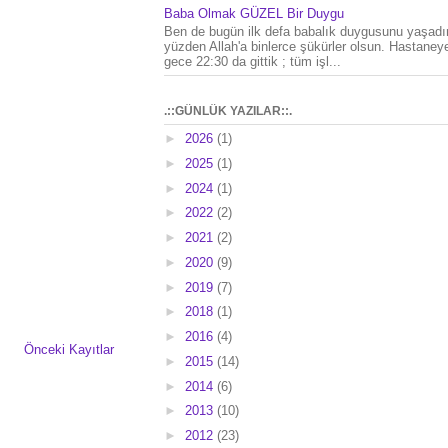
Baba Olmak GÜZEL Bir Duygu
Ben de bugün ilk defa babalık duygusunu yaşad
yüzden Allah'a binlerce şükürler olsun. Hastaney
gece 22:30 da gittik ; tüm işl...
.::GÜNLÜK YAZILAR::.
►
2026
(1)
►
2025
(1)
►
2024
(1)
►
2022
(2)
►
2021
(2)
►
2020
(9)
►
2019
(7)
►
2018
(1)
►
2016
(4)
Önceki Kayıtlar
►
2015
(14)
►
2014
(6)
►
2013
(10)
►
2012
(23)