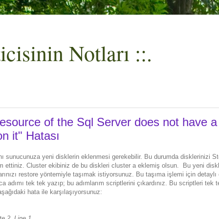
cisinin Notları ::.
resource of the Sql Server does not have a
n it" Hatası
ı sunucunuza yeni disklerin eklenmesi gerekebilir. Bu durumda disklerinizi S
im ettiniz. Cluster ekibiniz de bu diskleri cluster a eklemiş olsun. Bu yeni dis
arınızı restore yöntemiyle taşımak istiyorsunuz. Bu taşıma işlemi için detaylı
rca adımı tek tek yazıp; bu adımlarım scriptlerini çıkardınız. Bu scriptleri tek 
şağıdaki hata ile karşılaşıyorsunuz:
e 2, Line 1