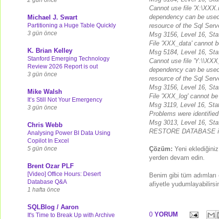
Cannot use file 'X:\XXX.m
dependency can be used. E
Michael J. Swart
Partitioning a Huge Table Quickly
resource of the Sql Serv
3 gün önce
Msg 3156, Level 16, Stat
File 'XXX_data' cannot b
K. Brian Kelley
Msg 5184, Level 16, Stat
Stanford Emerging Technology
Cannot use file 'Y:\\XXX_
Review 2026 Report is out
dependency can be used. E
3 gün önce
resource of the Sql Serv
Msg 3156, Level 16, Stat
Mike Walsh
File 'XXX_log' cannot be 
It’s Still Not Your Emergency
Msg 3119, Level 16, Stat
3 gün önce
Problems were identifie
Msg 3013, Level 16, Stat
Chris Webb
RESTORE DATABASE is t
Analysing Power BI Data Using
Copilot In Excel
5 gün önce
Çözüm:
Yeni eklediğini
yerden devam edin.
Brent Ozar PLF
[Video] Office Hours: Desert
Benim gibi tüm adımları 
Database Q&A
afiyetle yudumlayabilirsi
1 hafta önce
SQLBlog / Aaron
0
YORUM
It's Time to Break Up with Archive