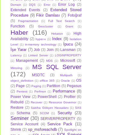
Error Log
(2)
Domain
(1)
DQS
(1)
Error
(1)
Extended Stored
Extended Events
(2)
Procedure
(9)
Fikir Damlası
(7)
Fotoğraf
(5)
Fragmantation
(1)
Full Text Search
(1)
Function
(5)
Geocluster
(1)
Grant
(1)
Haber
(116)
High
Hekaton
(1)
Index
(9)
Availability
(2)
hyper-v
(1)
Isolation
İpucu
(24)
Level
(1)
in-memory technology
(1)
İşe Yarar
(7)
Job
(3)
Join
(6)
Lansman
(3)
Latency
(1)
Linked Server
(1)
LOGINPROPERTY
Management
(2)
Microsoft
(3)
(1)
MDS
(1)
MS SQL Server
Mirroring
(1)
(172)
MSDTC
(3)
Multipath
(1)
OS
object_definition
(1)
offlice 365
(1)
Oracle
(1)
(2)
Page
(2)
Partition
(5)
Pegasus
Paging
(1)
Performance
(8)
(2)
Pentest
(1)
Perfmon
(1)
Power View
(2)
PowerShell
(2)
Profiler
(6)
Rebuild
(2)
Recover
(1)
Resource Governor
(1)
Restore
(2)
Sabiha Gökçen Havaalanı
(1)
SAS
Security
(23)
Schema
(5)
(1)
SCOM
(1)
Seminer
(30)
SERVERPROPERTY
(5)
Service Pack
(11)
Service Account
(4)
sp_msforeachdb
(7)
Shrink
(2)
Spotlight on
SQL Server