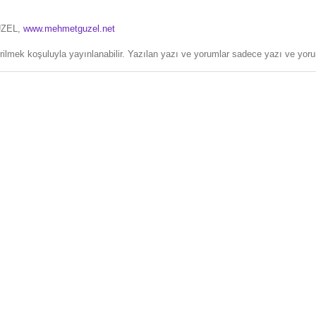
ÜZEL,
www.mehmetguzel.net
erilmek koşuluyla yayınlanabilir. Yazılan yazı ve yorumlar sadece yazı ve yorum