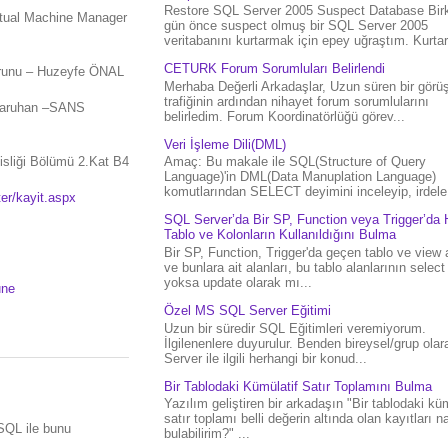
Restore SQL Server 2005 Suspect Database Bir
rtual Machine Manager
gün önce suspect olmuş bir SQL Server 2005
veritabanını kurtarmak için epey uğraştım. Kurtar.
CETURK Forum Sorumluları Belirlendi
orunu – Huzeyfe ÖNAL
Merhaba Değerli Arkadaşlar, Uzun süren bir gör
trafiğinin ardından nihayet forum sorumlularını
 Saruhan –SANS
belirledim. Forum Koordinatörlüğü görev...
Veri İşleme Dili(DML)
isliği Bölümü 2.Kat B4
Amaç: Bu makale ile SQL(Structure of Query
Language)'in DML(Data Manuplation Language)
komutlarından SELECT deyimini inceleyip, irdele.
er/kayit.aspx
SQL Server’da Bir SP, Function veya Trigger’da 
Tablo ve Kolonların Kullanıldığını Bulma
Bir SP, Function, Trigger'da geçen tablo ve view 
ve bunlara ait alanları, bu tablo alanlarının select
yoksa update olarak mı...
une
Özel MS SQL Server Eğitimi
Uzun bir süredir SQL Eğitimleri veremiyorum.
İlgilenenlere duyurulur. Benden bireysel/grup ola
Server ile ilgili herhangi bir konud...
Bir Tablodaki Kümülatif Satır Toplamını Bulma
Yazılım geliştiren bir arkadaşın "Bir tablodaki küm
satır toplamı belli değerin altında olan kayıtları na
 SQL ile bunu
bulabilirim?" ...