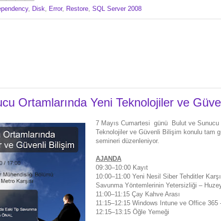
ependency
,
Disk
,
Error
,
Restore
,
SQL Server 2008
cu Ortamlarında Yeni Teknolojiler ve Güven
7 Mayıs Cumartesi günü Bulut ve Sunucu 
Teknolojiler ve Güvenli Bilişim konulu tam g
semineri düzenleniyor.
AJANDA
09:30–10:00 Kayıt
10:00–11:00 Yeni Nesil Siber Tehditler Karş
Savunma Yöntemlerinin Yetersizliği – Huz
11:00–11:15 Çay Kahve Arası
11:15–12:15 Windows Intune ve Office 36
12:15–13:15 Öğle Yemeği