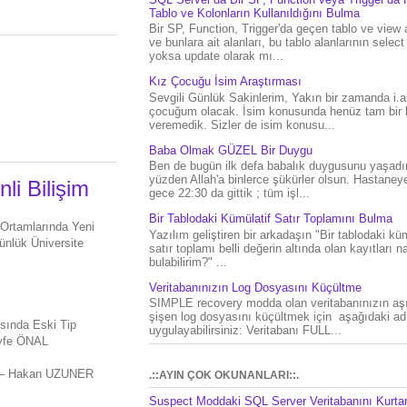
Tablo ve Kolonların Kullanıldığını Bulma
Bir SP, Function, Trigger'da geçen tablo ve view 
ve bunlara ait alanları, bu tablo alanlarının select
yoksa update olarak mı...
Kız Çocuğu İsim Araştırması
Sevgili Günlük Sakinlerim, Yakın bir zamanda i.al
çocuğum olacak. İsim konusunda henüz tam bir 
veremedik. Sizler de isim konusu...
Baba Olmak GÜZEL Bir Duygu
Ben de bugün ilk defa babalık duygusunu yaşad
yüzden Allah'a binlerce şükürler olsun. Hastaney
li Bilişim
gece 22:30 da gittik ; tüm işl...
Bir Tablodaki Kümülatif Satır Toplamını Bulma
Ortamlarında Yeni
Yazılım geliştiren bir arkadaşın "Bir tablodaki küm
ünlük Üniversite
satır toplamı belli değerin altında olan kayıtları na
bulabilirim?" ...
Veritabanınızın Log Dosyasını Küçültme
SIMPLE recovery modda olan veritabanınızın aşı
şişen log dosyasını küçültmek için aşağıdaki ad
ısında Eski Tip
uygulayabilirsiniz: Veritabanı FULL...
eyfe ÖNAL
5 – Hakan UZUNER
.::AYIN ÇOK OKUNANLARI::.
Suspect Moddaki SQL Server Veritabanını Kurt