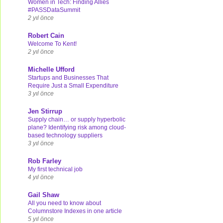
Women in Tech: Finding Allies
#PASSDataSummit
2 yıl önce
Robert Cain
Welcome To Kent!
2 yıl önce
Michelle Ufford
Startups and Businesses That
Require Just a Small Expenditure
3 yıl önce
Jen Stirrup
Supply chain… or supply hyperbolic
plane? Identifying risk among cloud-
based technology suppliers
3 yıl önce
Rob Farley
My first technical job
4 yıl önce
Gail Shaw
All you need to know about
Columnstore Indexes in one article
5 yıl önce