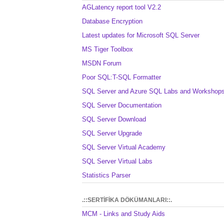
AGLatency report tool V2.2
Database Encryption
Latest updates for Microsoft SQL Server
MS Tiger Toolbox
MSDN Forum
Poor SQL:T-SQL Formatter
SQL Server and Azure SQL Labs and Workshop
SQL Server Documentation
SQL Server Download
SQL Server Upgrade
SQL Server Virtual Academy
SQL Server Virtual Labs
Statistics Parser
.::SERTİFİKA DÖKÜMANLARI::.
MCM - Links and Study Aids