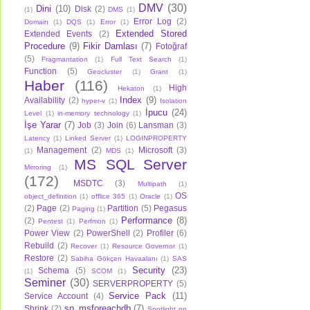
DMV
(30)
Dini
(10)
Disk
(2)
(1)
DMS
(1)
Error Log
(2)
Domain
(1)
DQS
(1)
Error
(1)
Extended Stored
Extended Events
(2)
Procedure
(9)
Fikir Damlası
(7)
Fotoğraf
(5)
Fragmantation
(1)
Full Text Search
(1)
Function
(5)
Geocluster
(1)
Grant
(1)
Haber
(116)
High
Hekaton
(1)
Index
(9)
Availability
(2)
hyper-v
(1)
Isolation
İpucu
(24)
Level
(1)
in-memory technology
(1)
İşe Yarar
(7)
Job
(3)
Join
(6)
Lansman
(3)
Latency
(1)
Linked Server
(1)
LOGINPROPERTY
Management
(2)
Microsoft
(3)
(1)
MDS
(1)
MS SQL Server
Mirroring
(1)
(172)
MSDTC
(3)
Multipath
(1)
OS
object_definition
(1)
offlice 365
(1)
Oracle
(1)
(2)
Page
(2)
Partition
(5)
Pegasus
Paging
(1)
Performance
(8)
(2)
Pentest
(1)
Perfmon
(1)
Power View
(2)
PowerShell
(2)
Profiler
(6)
Rebuild
(2)
Recover
(1)
Resource Governor
(1)
Restore
(2)
Sabiha Gökçen Havaalanı
(1)
SAS
Security
(23)
Schema
(5)
(1)
SCOM
(1)
Seminer
(30)
SERVERPROPERTY
(5)
Service Pack
(11)
Service Account
(4)
sp_msforeachdb
(7)
Shrink
(2)
Spotlight on