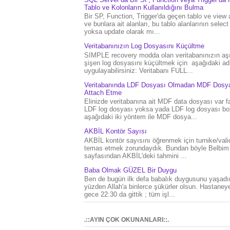
Tablo ve Kolonların Kullanıldığını Bulma
Bir SP, Function, Trigger'da geçen tablo ve view 
ve bunlara ait alanları, bu tablo alanlarının select
yoksa update olarak mı...
Veritabanınızın Log Dosyasını Küçültme
SIMPLE recovery modda olan veritabanınızın aşı
şişen log dosyasını küçültmek için aşağıdaki ad
uygulayabilirsiniz: Veritabanı FULL...
Veritabanında LDF Dosyası Olmadan MDF Dosya
Attach Etme
Elinizde veritabanına ait MDF data dosyası var f
LDF log dosyası yoksa yada LDF log dosyası bo
aşağıdaki iki yöntem ile MDF dosya...
AKBİL Kontör Sayısı
AKBİL kontör sayısını öğrenmek için turnike/vali
temas etmek zorundaydık. Bundan böyle Belbim
sayfasından AKBİL'deki tahmini ...
Baba Olmak GÜZEL Bir Duygu
Ben de bugün ilk defa babalık duygusunu yaşad
yüzden Allah'a binlerce şükürler olsun. Hastaney
gece 22:30 da gittik ; tüm işl...
.::AYIN ÇOK OKUNANLARI::.