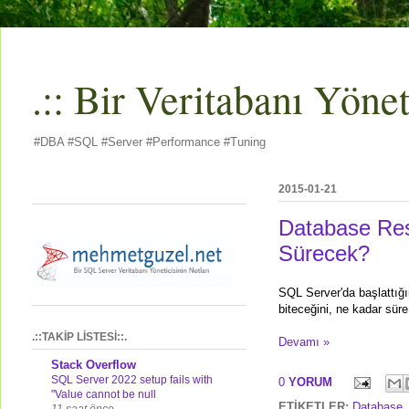
.:: Bir Veritabanı Yöneti
#DBA #SQL #Server #Performance #Tuning
2015-01-21
Database Res
Sürecek?
SQL Server'da başlattığı
biteceğini, ne kadar sür
.::TAKİP LİSTESİ::.
Devamı »
Stack Overflow
SQL Server 2022 setup fails with
0
YORUM
"Value cannot be null
ETİKETLER:
Database
11 saat önce