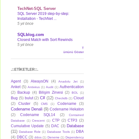
TechNet-SQL Server
SQL Server 2019 step-by-step:
Installation - TechNet ...
5 yıl önce
SQLblog.com
Closest Match with Sort Rewinds
5 yıl önce
T
ümünü Göster
.::ETİKETLER::.
Agent
(3)
AlwaysON
(4)
Anadolu Jet
(1)
Anket
(5)
Authentication
Antivirus
(1)
Audit
(1)
(2)
Backup
(4)
Bilişim Zirvesi
(2)
BOL
(1)
C#
(12)
Bug
(5)
bulut
(2)
Cloud
Checkdb
(1)
(2)
Cluster
(5)
Codename
(3)
CMS
(1)
Codename Denali
(9)
Codename Hekaton
(2)
Codename SQL14
(2)
Contained
CTP
(2)
CTP3
(2)
Database
(1)
Crescent
(1)
Database
Cumulative Update
(5)
DAC
(3)
(11)
DBA
Database Role
(1)
Database Tools
(1)
(4)
DBCC
(3)
ddos
(1)
Deneme
(1)
Dependency