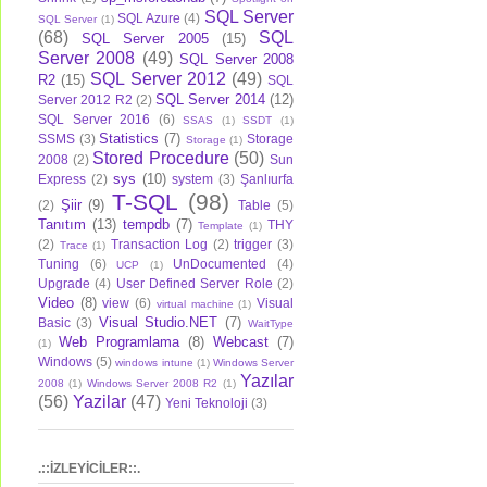
SQL Server
SQL Azure
(4)
SQL Server
(1)
(68)
SQL
SQL Server 2005
(15)
Server 2008
(49)
SQL Server 2008
SQL Server 2012
(49)
R2
(15)
SQL
SQL Server 2014
(12)
Server 2012 R2
(2)
SQL Server 2016
(6)
SSAS
(1)
SSDT
(1)
Statistics
(7)
SSMS
(3)
Storage
Storage
(1)
Stored Procedure
(50)
2008
(2)
Sun
sys
(10)
Express
(2)
system
(3)
Şanlıurfa
T-SQL
(98)
Şiir
(9)
(2)
Table
(5)
Tanıtım
(13)
tempdb
(7)
THY
Template
(1)
(2)
Transaction Log
(2)
trigger
(3)
Trace
(1)
Tuning
(6)
UnDocumented
(4)
UCP
(1)
Upgrade
(4)
User Defined Server Role
(2)
Video
(8)
view
(6)
Visual
virtual machine
(1)
Visual Studio.NET
(7)
Basic
(3)
WaitType
Web Programlama
(8)
Webcast
(7)
(1)
Windows
(5)
windows intune
(1)
Windows Server
Yazılar
2008
(1)
Windows Server 2008 R2
(1)
(56)
Yazilar
(47)
Yeni Teknoloji
(3)
.::İZLEYİCİLER::.