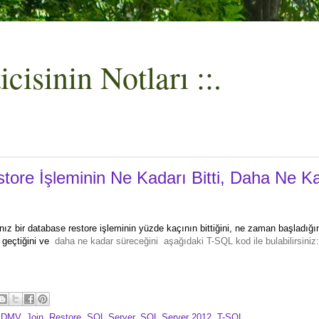
cisinin Notları ::.
tore İşleminin Ne Kadarı Bitti, Daha Ne K
nız bir database restore işleminin yüzde kaçının bittiğini, ne zaman başladı
e geçtiğini ve
daha ne kadar süreceğini aşağıdaki T-SQL kod ile bulabilirsiniz:
,
DMV
,
Join
,
Restore
,
SQL Server
,
SQL Server 2012
,
T-SQL