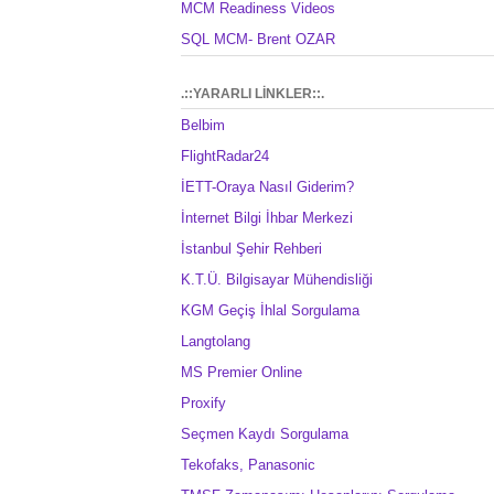
MCM Readiness Videos
SQL MCM- Brent OZAR
.::YARARLI LİNKLER::.
Belbim
FlightRadar24
İETT-Oraya Nasıl Giderim?
İnternet Bilgi İhbar Merkezi
İstanbul Şehir Rehberi
K.T.Ü. Bilgisayar Mühendisliği
KGM Geçiş İhlal Sorgulama
Langtolang
MS Premier Online
Proxify
Seçmen Kaydı Sorgulama
Tekofaks, Panasonic