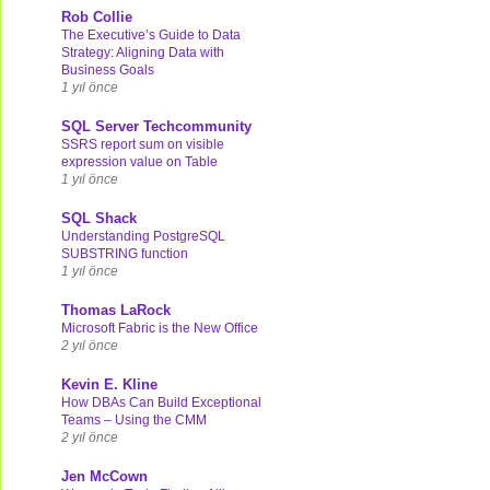
Rob Collie
The Executive’s Guide to Data
Strategy: Aligning Data with
Business Goals
1 yıl önce
SQL Server Techcommunity
SSRS report sum on visible
expression value on Table
1 yıl önce
SQL Shack
Understanding PostgreSQL
SUBSTRING function
1 yıl önce
Thomas LaRock
Microsoft Fabric is the New Office
2 yıl önce
Kevin E. Kline
How DBAs Can Build Exceptional
Teams – Using the CMM
2 yıl önce
Jen McCown