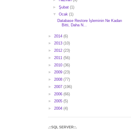
►
Şubat
(1)
▼
Ocak
(1)
Database Restore İşleminin Ne Kadarı
Bitti, Daha N...
►
2014
(6)
►
2013
(10)
►
2012
(23)
►
2011
(56)
►
2010
(36)
►
2009
(23)
►
2008
(77)
►
2007
(196)
►
2006
(66)
►
2005
(5)
►
2004
(4)
.::SQL SERVER::.