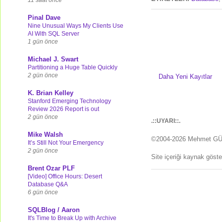
Pinal Dave
Nine Unusual Ways My Clients Use
AI With SQL Server
1 gün önce
Michael J. Swart
Partitioning a Huge Table Quickly
2 gün önce
Daha Yeni Kayıtlar
K. Brian Kelley
Stanford Emerging Technology
Review 2026 Report is out
2 gün önce
.::UYARI::.
Mike Walsh
©2004-2026 Mehmet G
It’s Still Not Your Emergency
2 gün önce
Site içeriği kaynak göst
Brent Ozar PLF
[Video] Office Hours: Desert
Database Q&A
6 gün önce
SQLBlog / Aaron
It's Time to Break Up with Archive