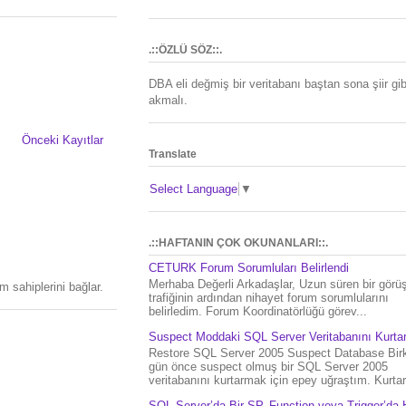
.::ÖZLÜ SÖZ::.
DBA eli değmiş bir veritabanı baştan sona şiir gib
akmalı.
Önceki Kayıtlar
Translate
Select Language
▼
.::HAFTANIN ÇOK OKUNANLARI::.
CETURK Forum Sorumluları Belirlendi
Merhaba Değerli Arkadaşlar, Uzun süren bir gör
 sahiplerini bağlar.
trafiğinin ardından nihayet forum sorumlularını
belirledim. Forum Koordinatörlüğü görev...
Suspect Moddaki SQL Server Veritabanını Kurt
Restore SQL Server 2005 Suspect Database Bir
gün önce suspect olmuş bir SQL Server 2005
veritabanını kurtarmak için epey uğraştım. Kurtar.
SQL Server’da Bir SP, Function veya Trigger’da 