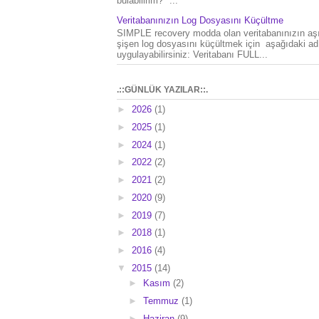
bulabilirim?" ...
Veritabanınızın Log Dosyasını Küçültme
SIMPLE recovery modda olan veritabanınızın aşı
şişen log dosyasını küçültmek için aşağıdaki ad
uygulayabilirsiniz: Veritabanı FULL...
.::GÜNLÜK YAZILAR::.
►
2026
(1)
►
2025
(1)
►
2024
(1)
►
2022
(2)
►
2021
(2)
►
2020
(9)
►
2019
(7)
►
2018
(1)
►
2016
(4)
▼
2015
(14)
►
Kasım
(2)
►
Temmuz
(1)
►
Haziran
(9)