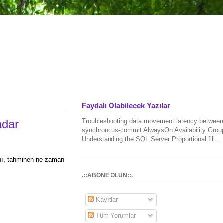
Faydalı Olabilecek Yazılar
Troubleshooting data movement latency between
adar
synchronous-commit AlwaysOn Availability Grou
Understanding the SQL Server Proportional fill...
ğını, tahminen ne zaman
.::ABONE OLUN::.
Kayıtlar
Tüm Yorumlar