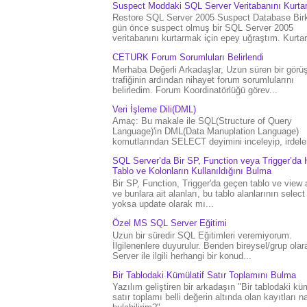
Suspect Moddaki SQL Server Veritabanını Kurt
Restore SQL Server 2005 Suspect Database Bir
gün önce suspect olmuş bir SQL Server 2005
veritabanını kurtarmak için epey uğraştım. Kurtar.
CETURK Forum Sorumluları Belirlendi
Merhaba Değerli Arkadaşlar, Uzun süren bir gör
trafiğinin ardından nihayet forum sorumlularını
belirledim. Forum Koordinatörlüğü görev...
Veri İşleme Dili(DML)
Amaç: Bu makale ile SQL(Structure of Query
Language)'in DML(Data Manuplation Language)
komutlarından SELECT deyimini inceleyip, irdele.
SQL Server’da Bir SP, Function veya Trigger’da 
Tablo ve Kolonların Kullanıldığını Bulma
Bir SP, Function, Trigger'da geçen tablo ve view 
ve bunlara ait alanları, bu tablo alanlarının select
yoksa update olarak mı...
Özel MS SQL Server Eğitimi
Uzun bir süredir SQL Eğitimleri veremiyorum.
İlgilenenlere duyurulur. Benden bireysel/grup ola
Server ile ilgili herhangi bir konud...
Bir Tablodaki Kümülatif Satır Toplamını Bulma
Yazılım geliştiren bir arkadaşın "Bir tablodaki küm
satır toplamı belli değerin altında olan kayıtları na