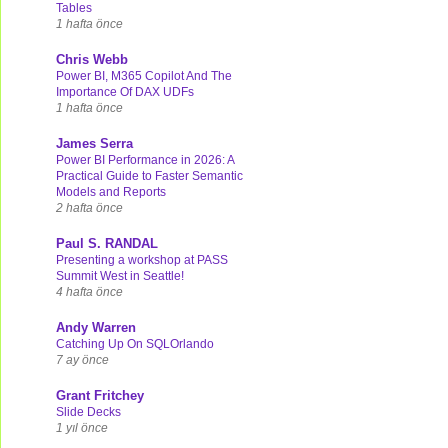
Tables
1 hafta önce
Chris Webb
Power BI, M365 Copilot And The
Importance Of DAX UDFs
1 hafta önce
James Serra
Power BI Performance in 2026: A
Practical Guide to Faster Semantic
Models and Reports
2 hafta önce
Paul S. RANDAL
Presenting a workshop at PASS
Summit West in Seattle!
4 hafta önce
Andy Warren
Catching Up On SQLOrlando
7 ay önce
Grant Fritchey
Slide Decks
1 yıl önce