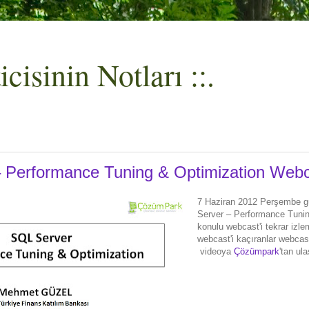
cisinin Notları ::.
 Performance Tuning & Optimization Web
7 Haziran 2012 Perşembe 
Server – Performance Tuni
konulu webcast'i tekrar izl
webcast'i kaçıranlar webcast
videoya
Çözümpark
'tan ula