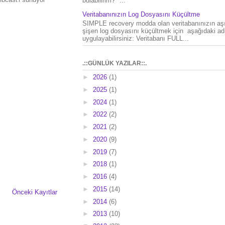
bulabilirim?" ...
.
Veritabanınızın Log Dosyasını Küçültme
SIMPLE recovery modda olan veritabanınızın aşı
şişen log dosyasını küçültmek için aşağıdaki ad
uygulayabilirsiniz: Veritabanı FULL...
.::GÜNLÜK YAZILAR::.
►
2026
(1)
►
2025
(1)
►
2024
(1)
►
2022
(2)
►
2021
(2)
►
2020
(9)
►
2019
(7)
►
2018
(1)
►
2016
(4)
►
2015
(14)
Önceki Kayıtlar
►
2014
(6)
►
2013
(10)