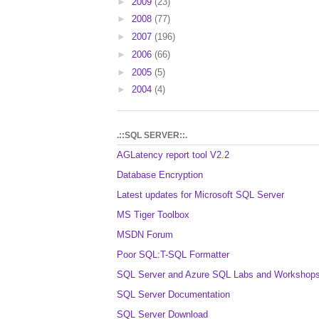
►
2009
(23)
►
2008
(77)
►
2007
(196)
►
2006
(66)
►
2005
(5)
►
2004
(4)
.::SQL SERVER::.
AGLatency report tool V2.2
Database Encryption
Latest updates for Microsoft SQL Server
MS Tiger Toolbox
MSDN Forum
Poor SQL:T-SQL Formatter
SQL Server and Azure SQL Labs and Workshop
SQL Server Documentation
SQL Server Download