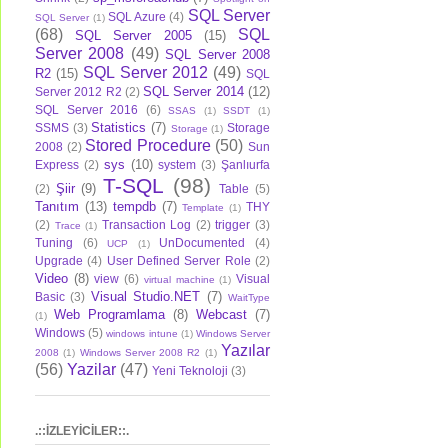
SQL Server
SQL Azure
(4)
SQL Server
(1)
(68)
SQL
SQL Server 2005
(15)
Server 2008
(49)
SQL Server 2008
SQL Server 2012
(49)
R2
(15)
SQL
SQL Server 2014
(12)
Server 2012 R2
(2)
SQL Server 2016
(6)
SSAS
(1)
SSDT
(1)
Statistics
(7)
SSMS
(3)
Storage
Storage
(1)
Stored Procedure
(50)
2008
(2)
Sun
sys
(10)
Express
(2)
system
(3)
Şanlıurfa
T-SQL
(98)
Şiir
(9)
(2)
Table
(5)
Tanıtım
(13)
tempdb
(7)
THY
Template
(1)
(2)
Transaction Log
(2)
trigger
(3)
Trace
(1)
Tuning
(6)
UnDocumented
(4)
UCP
(1)
Upgrade
(4)
User Defined Server Role
(2)
Video
(8)
view
(6)
Visual
virtual machine
(1)
Visual Studio.NET
(7)
Basic
(3)
WaitType
Web Programlama
(8)
Webcast
(7)
(1)
Windows
(5)
windows intune
(1)
Windows Server
Yazılar
2008
(1)
Windows Server 2008 R2
(1)
(56)
Yazilar
(47)
Yeni Teknoloji
(3)
.::İZLEYİCİLER::.