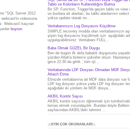
Tablo ve Kolonların Kullanıldığını Bulma
Bir SP, Function, Trigger'da geçen tablo ve view 
nü "SQL Server 2012
ve bunlara ait alanları, bu tablo alanlarının select
yoksa update olarak mı...
m webcast'in videosuna
niz. Webcast'i kaçıran
Veritabanınızın Log Dosyasını Küçültme
eyenler
buyrun
.
SIMPLE recovery modda olan veritabanınızın aşı
şişen log dosyasını küçültmek için aşağıdaki ad
uygulayabilirsiniz: Veritabanı FULL...
Baba Olmak GÜZEL Bir Duygu
Ben de bugün ilk defa babalık duygusunu yaşad
yüzden Allah'a binlerce şükürler olsun. Hastaney
gece 22:30 da gittik ; tüm işl...
Veritabanında LDF Dosyası Olmadan MDF Dosya
Attach Etme
Elinizde veritabanına ait MDF data dosyası var f
LDF log dosyası yoksa yada LDF log dosyası bo
aşağıdaki iki yöntem ile MDF dosya...
AKBİL Kontör Sayısı
AKBİL kontör sayısını öğrenmek için turnike/vali
temas etmek zorundaydık. Bundan böyle Belbim
sayfasından AKBİL'deki tahmini ...
.::AYIN ÇOK OKUNANLARI::.