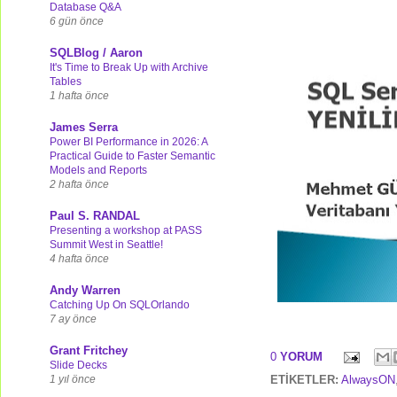
Database Q&A
6 gün önce
SQLBlog / Aaron
It's Time to Break Up with Archive
Tables
1 hafta önce
James Serra
Power BI Performance in 2026: A
Practical Guide to Faster Semantic
Models and Reports
2 hafta önce
Paul S. RANDAL
Presenting a workshop at PASS
Summit West in Seattle!
4 hafta önce
Andy Warren
Catching Up On SQLOrlando
7 ay önce
Grant Fritchey
0
YORUM
Slide Decks
1 yıl önce
ETİKETLER:
AlwaysON