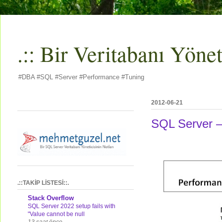
.:: Bir Veritabanı Yöneti
#DBA #SQL #Server #Performance #Tuning
2012-06-21
SQL Server –
.::TAKİP LİSTESİ::.
Stack Overflow
SQL Server 2022 setup fails with
"Value cannot be null
13 saat önce