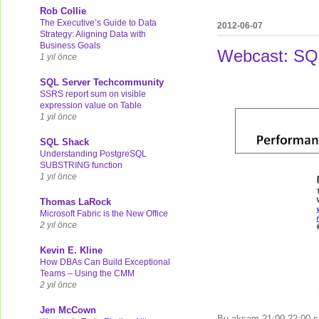
Rob Collie
The Executive’s Guide to Data
2012-06-07
Strategy: Aligning Data with
Business Goals
Webcast: SQL
1 yıl önce
SQL Server Techcommunity
SSRS report sum on visible
expression value on Table
1 yıl önce
SQL Shack
Understanding PostgreSQL
SUBSTRING function
1 yıl önce
Thomas LaRock
Microsoft Fabric is the New Office
2 yıl önce
Kevin E. Kline
How DBAs Can Build Exceptional
Teams – Using the CMM
2 yıl önce
Jen McCown
Bu akşam 21:00-22:00 sa