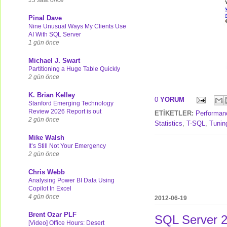
Pinal Dave
Nine Unusual Ways My Clients Use
AI With SQL Server
1 gün önce
Michael J. Swart
Partitioning a Huge Table Quickly
2 gün önce
K. Brian Kelley
0
YORUM
Stanford Emerging Technology
Review 2026 Report is out
ETİKETLER:
Performan
2 gün önce
Statistics
,
T-SQL
,
Tunin
Mike Walsh
It’s Still Not Your Emergency
2 gün önce
Chris Webb
Analysing Power BI Data Using
Copilot In Excel
4 gün önce
2012-06-19
Brent Ozar PLF
SQL Server 2
[Video] Office Hours: Desert