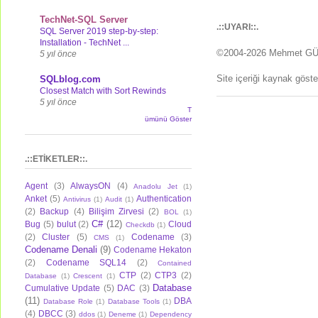
TechNet-SQL Server
.::UYARI::.
SQL Server 2019 step-by-step:
Installation - TechNet ...
©2004-2026 Mehmet G
5 yıl önce
Site içeriği kaynak göst
SQLblog.com
Closest Match with Sort Rewinds
5 yıl önce
T
ümünü Göster
.::ETİKETLER::.
Agent
(3)
AlwaysON
(4)
Anadolu Jet
(1)
Anket
(5)
Authentication
Antivirus
(1)
Audit
(1)
(2)
Backup
(4)
Bilişim Zirvesi
(2)
BOL
(1)
C#
(12)
Bug
(5)
bulut
(2)
Cloud
Checkdb
(1)
(2)
Cluster
(5)
Codename
(3)
CMS
(1)
Codename Denali
(9)
Codename Hekaton
(2)
Codename SQL14
(2)
Contained
CTP
(2)
CTP3
(2)
Database
(1)
Crescent
(1)
Database
Cumulative Update
(5)
DAC
(3)
(11)
DBA
Database Role
(1)
Database Tools
(1)
(4)
DBCC
(3)
ddos
(1)
Deneme
(1)
Dependency