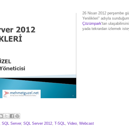
26 Nisan 2012 perşembe gü
Yenilikleri" adıyla sunduğu
Çözümpark
'tan ulaşabilirsi
yada tekrardan izlemek ist
,
SQL Server
,
SQL Server 2012
,
T-SQL
,
Video
,
Webcast