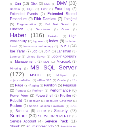
DMV
(30)
Dini
(10)
Disk
(2)
(1)
DMS
(1)
Error Log
(2)
Domain
(1)
DQS
(1)
Error
(1)
Extended Stored
Extended Events
(2)
Procedure
(9)
Fikir Damlası
(7)
Fotoğraf
(5)
Fragmantation
(1)
Full Text Search
(1)
Function
(5)
Geocluster
(1)
Grant
(1)
Haber
(116)
High
Hekaton
(1)
Index
(9)
Availability
(2)
hyper-v
(1)
Isolation
İpucu
(24)
Level
(1)
in-memory technology
(1)
İşe Yarar
(7)
Job
(3)
Join
(6)
Lansman
(3)
Latency
(1)
Linked Server
(1)
LOGINPROPERTY
Management
(2)
Microsoft
(3)
(1)
MDS
(1)
MS SQL Server
Mirroring
(1)
(172)
MSDTC
(3)
Multipath
(1)
OS
object_definition
(1)
offlice 365
(1)
Oracle
(1)
(2)
Page
(2)
Partition
(5)
Pegasus
Paging
(1)
Performance
(8)
(2)
Pentest
(1)
Perfmon
(1)
Power View
(2)
PowerShell
(2)
Profiler
(6)
Rebuild
(2)
Recover
(1)
Resource Governor
(1)
Restore
(2)
Sabiha Gökçen Havaalanı
(1)
SAS
Security
(23)
Schema
(5)
(1)
SCOM
(1)
Seminer
(30)
SERVERPROPERTY
(5)
Service Pack
(11)
Service Account
(4)
sp_msforeachdb
(7)
Shrink
(2)
Spotlight on