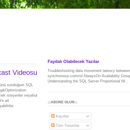
Faydalı Olabilecek Yazılar
Troubleshooting data movement latency between
cast Videosu
synchronous-commit AlwaysOn Availability Grou
Understanding the SQL Server Proportional fill...
günü sunduğum SQL
ng&Optimization
emek isteyenler veyahut
'e ait
.::ABONE OLUN::.
şabilirler.
Kayıtlar
Tüm Yorumlar