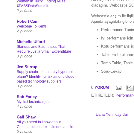
Women in Tech: Finding Allies
olacağım. Webcast'e SQL 
#PASSDataSummit
2 yıl önce
Webcast'e erişim ile ilgili
Robert Cain
Ajanda aşağıdaki gibi ol
Welcome To Kent!
Performance Tuning
2 yıl önce
İyi performans için
Michelle Ufford
Kötü performans iç
Startups and Businesses That
Require Just a Small Expenditure
Table Hint kullanım
3 yıl önce
Temp Table, Table V
Jen Stirrup
Soru-Cevap
Supply chain… or supply hyperbolic
plane? Identifying risk among cloud-
based technology suppliers
3 yıl önce
0
YORUM
ETİKETLER:
Performan
Rob Farley
My first technical job
4 yıl önce
Daha Yeni Kayıtlar
Gail Shaw
All you need to know about
Columnstore Indexes in one article
5 yıl önce