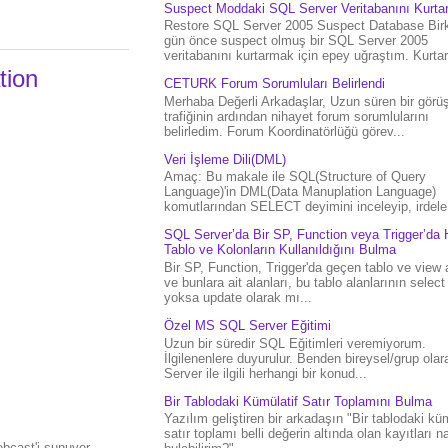
Suspect Moddaki SQL Server Veritabanını Kurt
Restore SQL Server 2005 Suspect Database Bir
gün önce suspect olmuş bir SQL Server 2005
veritabanını kurtarmak için epey uğraştım. Kurtar.
tion
CETURK Forum Sorumluları Belirlendi
Merhaba Değerli Arkadaşlar, Uzun süren bir gör
trafiğinin ardından nihayet forum sorumlularını
belirledim. Forum Koordinatörlüğü görev...
Veri İşleme Dili(DML)
Amaç: Bu makale ile SQL(Structure of Query
Language)'in DML(Data Manuplation Language)
komutlarından SELECT deyimini inceleyip, irdele.
SQL Server’da Bir SP, Function veya Trigger’da 
Tablo ve Kolonların Kullanıldığını Bulma
Bir SP, Function, Trigger'da geçen tablo ve view 
ve bunlara ait alanları, bu tablo alanlarının select
yoksa update olarak mı...
Özel MS SQL Server Eğitimi
Uzun bir süredir SQL Eğitimleri veremiyorum.
İlgilenenlere duyurulur. Benden bireysel/grup ola
Server ile ilgili herhangi bir konud...
Bir Tablodaki Kümülatif Satır Toplamını Bulma
Yazılım geliştiren bir arkadaşın "Bir tablodaki küm
satır toplamı belli değerin altında olan kayıtları na
bcast'i sunuyor