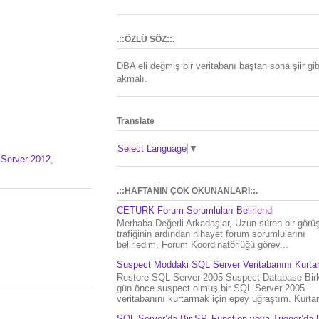
.::ÖZLÜ SÖZ::.
DBA eli değmiş bir veritabanı baştan sona şiir gib
akmalı.
Translate
Select Language
▼
Server 2012
,
.::HAFTANIN ÇOK OKUNANLARI::.
CETURK Forum Sorumluları Belirlendi
Merhaba Değerli Arkadaşlar, Uzun süren bir gör
trafiğinin ardından nihayet forum sorumlularını
belirledim. Forum Koordinatörlüğü görev...
Suspect Moddaki SQL Server Veritabanını Kurt
Restore SQL Server 2005 Suspect Database Bir
gün önce suspect olmuş bir SQL Server 2005
veritabanını kurtarmak için epey uğraştım. Kurtar.
SQL Server’da Bir SP, Function veya Trigger’da 