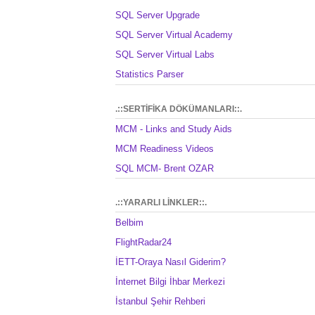
SQL Server Upgrade
SQL Server Virtual Academy
SQL Server Virtual Labs
Statistics Parser
.::SERTİFİKA DÖKÜMANLARI::.
MCM - Links and Study Aids
MCM Readiness Videos
SQL MCM- Brent OZAR
.::YARARLI LİNKLER::.
Belbim
FlightRadar24
İETT-Oraya Nasıl Giderim?
İnternet Bilgi İhbar Merkezi
İstanbul Şehir Rehberi