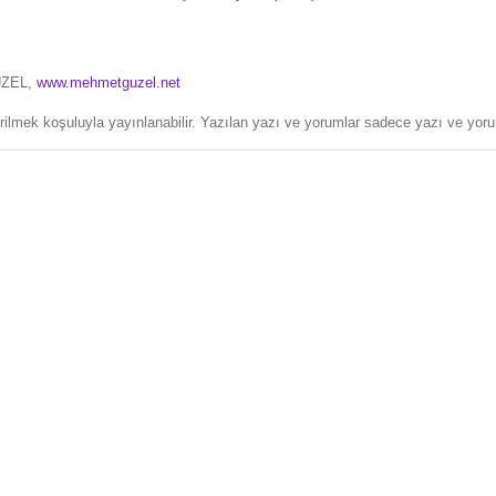
ÜZEL,
www.mehmetguzel.net
erilmek koşuluyla yayınlanabilir. Yazılan yazı ve yorumlar sadece yazı ve yorum