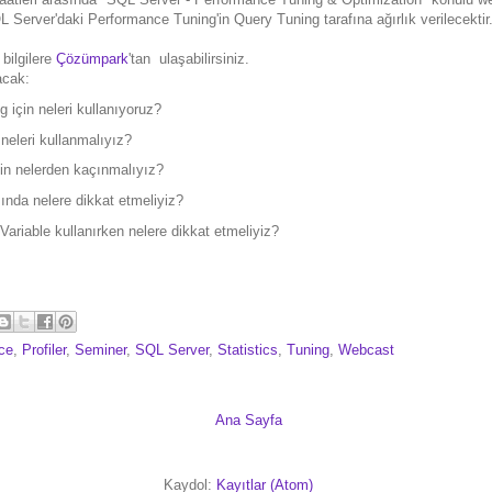
Server'daki Performance Tuning'in Query Tuning tarafına ağırlık verilecektir
 bilgilere
Çözümpark
'tan ulaşabilirsiniz.
acak:
 için neleri kullanıyoruz?
 neleri kullanmalıyız?
in nelerden kaçınmalıyız?
ında nelere dikkat etmeliyiz?
ariable kullanırken nelere dikkat etmeliyiz?
ce
,
Profiler
,
Seminer
,
SQL Server
,
Statistics
,
Tuning
,
Webcast
Ana Sayfa
Kaydol:
Kayıtlar (Atom)