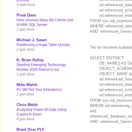
3 saat önce
ed.referenced_da
ed.referenced_sc
Pinal Dave
ed.referenced_ent
Nine Unusual Ways My Clients Use
FROM sys.sql_express
AI With SQL Server
WHERE referenced_dat
1 gün önce
AND referenced_Serve
Michael J. Swart
Partitioning a Huge Table Quickly
Tek bir nesnenin kullandı
2 gün önce
SELECT DISTINCT
K. Brian Kelley
DB_NAME() AS Da
Stanford Emerging Technology
OBJECT_SCHEMA_N
Review 2026 Report is out
OBJECT_NAME (ed.
2 gün önce
ed.referenced_Se
ed.referenced_da
Mike Walsh
It’s Still Not Your Emergency
ed.referenced_sc
2 gün önce
ed.referenced_ent
FROM sys.sql_express
Chris Webb
WHERE ed.referencing_i
Analysing Power BI Data Using
and
Copilot In Excel
referenced_database_n
4 gün önce
AND referenced_Serve
Brent Ozar PLF