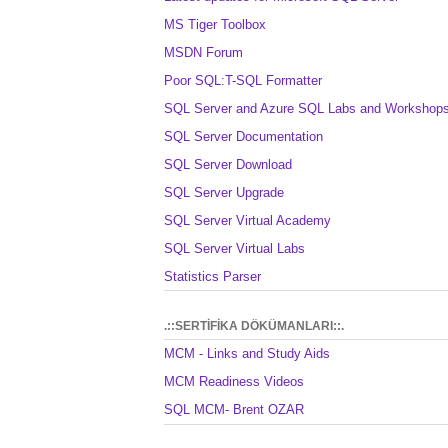
MS Tiger Toolbox
MSDN Forum
Poor SQL:T-SQL Formatter
SQL Server and Azure SQL Labs and Workshop
SQL Server Documentation
SQL Server Download
SQL Server Upgrade
SQL Server Virtual Academy
SQL Server Virtual Labs
Statistics Parser
.::SERTİFİKA DÖKÜMANLARI::.
MCM - Links and Study Aids
MCM Readiness Videos
SQL MCM- Brent OZAR