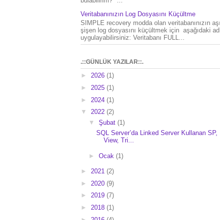
bulabilirim?" ...
Veritabanınızın Log Dosyasını Küçültme
SIMPLE recovery modda olan veritabanınızın aşı
şişen log dosyasını küçültmek için aşağıdaki ad
uygulayabilirsiniz: Veritabanı FULL...
.::GÜNLÜK YAZILAR::.
►
2026
(1)
►
2025
(1)
►
2024
(1)
▼
2022
(2)
▼
Şubat
(1)
SQL Server’da Linked Server Kullanan SP,
View, Tri...
►
Ocak
(1)
►
2021
(2)
►
2020
(9)
►
2019
(7)
►
2018
(1)
►
2016
(4)