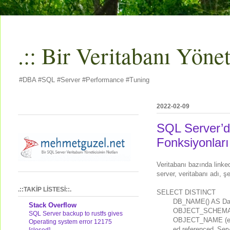
.:: Bir Veritabanı Yöneti
#DBA #SQL #Server #Performance #Tuning
2022-02-09
SQL Server’da
Fonksiyonlar
Veritabanı bazında linked
server, veritabanı adı, ş
.::TAKİP LİSTESİ::.
SELECT DISTINCT
DB_NAME() AS Da
Stack Overflow
OBJECT_SCHEMA_N
SQL Server backup to rustfs gives
OBJECT_NAME (ed.
Operating system error 12175
ed.referenced_Se
[closed]