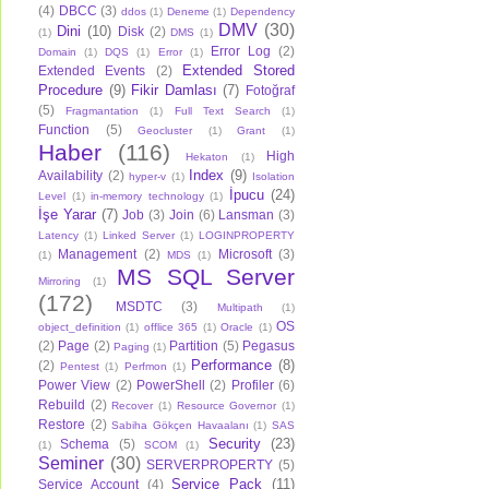
(4)
DBCC
(3)
ddos
(1)
Deneme
(1)
Dependency
DMV
(30)
Dini
(10)
Disk
(2)
(1)
DMS
(1)
Error Log
(2)
Domain
(1)
DQS
(1)
Error
(1)
Extended Stored
Extended Events
(2)
Procedure
(9)
Fikir Damlası
(7)
Fotoğraf
(5)
Fragmantation
(1)
Full Text Search
(1)
Function
(5)
Geocluster
(1)
Grant
(1)
Haber
(116)
High
Hekaton
(1)
Index
(9)
Availability
(2)
hyper-v
(1)
Isolation
İpucu
(24)
Level
(1)
in-memory technology
(1)
İşe Yarar
(7)
Job
(3)
Join
(6)
Lansman
(3)
Latency
(1)
Linked Server
(1)
LOGINPROPERTY
Management
(2)
Microsoft
(3)
(1)
MDS
(1)
MS SQL Server
Mirroring
(1)
(172)
MSDTC
(3)
Multipath
(1)
OS
object_definition
(1)
offlice 365
(1)
Oracle
(1)
(2)
Page
(2)
Partition
(5)
Pegasus
Paging
(1)
Performance
(8)
(2)
Pentest
(1)
Perfmon
(1)
Power View
(2)
PowerShell
(2)
Profiler
(6)
Rebuild
(2)
Recover
(1)
Resource Governor
(1)
Restore
(2)
Sabiha Gökçen Havaalanı
(1)
SAS
Security
(23)
Schema
(5)
(1)
SCOM
(1)
Seminer
(30)
SERVERPROPERTY
(5)
Service Pack
(11)
Service Account
(4)