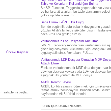
Tablo ve Kolonların Kullanıldığını Bulma
Bir SP, Function, Trigger'da geçen tablo ve view 
ve bunlara ait alanları, bu tablo alanlarının select
yoksa update olarak mı...
Baba Olmak GÜZEL Bir Duygu
Ben de bugün ilk defa babalık duygusunu yaşad
yüzden Allah'a binlerce şükürler olsun. Hastaney
gece 22:30 da gittik ; tüm işl...
Veritabanınızın Log Dosyasını Küçültme
SIMPLE recovery modda olan veritabanınızın aşı
şişen log dosyasını küçültmek için aşağıdaki ad
Önceki Kayıtlar
uygulayabilirsiniz: Veritabanı FULL...
Veritabanında LDF Dosyası Olmadan MDF Dosya
Attach Etme
Elinizde veritabanına ait MDF data dosyası var f
LDF log dosyası yoksa yada LDF log dosyası bo
aşağıdaki iki yöntem ile MDF dosya...
AKBİL Kontör Sayısı
AKBİL kontör sayısını öğrenmek için turnike/vali
temas etmek zorundaydık. Bundan böyle Belbim
 sahiplerini bağlar.
sayfasından AKBİL'deki tahmini ...
.::AYIN ÇOK OKUNANLARI::.