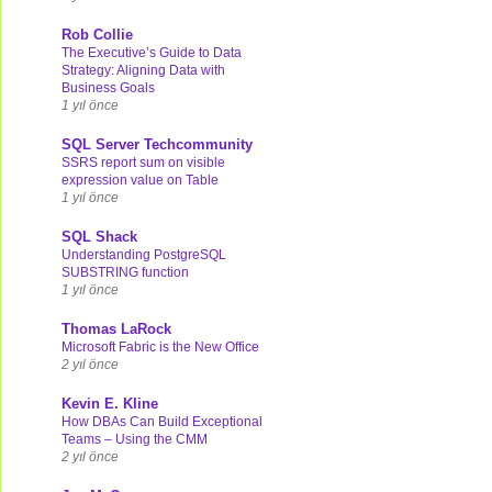
Rob Collie
The Executive’s Guide to Data
Strategy: Aligning Data with
Business Goals
1 yıl önce
SQL Server Techcommunity
SSRS report sum on visible
expression value on Table
1 yıl önce
SQL Shack
Understanding PostgreSQL
SUBSTRING function
1 yıl önce
Thomas LaRock
Microsoft Fabric is the New Office
2 yıl önce
Kevin E. Kline
How DBAs Can Build Exceptional
Teams – Using the CMM
2 yıl önce