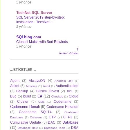
5 yıl önce
TechNet-SQL Server
SQL Server 2019 step-by-step:
Installation - TechNet ...
5 yıl önce
SQLblog.com
Closest Match with Sort Rewinds
5 yıl önce
T
ümünü Göster
.::ETİKETLER::.
Agent
(3)
AlwaysON
(4)
Anadolu Jet
(1)
Anket
(5)
Authentication
Antivirus
(1)
Audit
(1)
(2)
Backup
(4)
Bilişim Zirvesi
(2)
BOL
(1)
C#
(12)
Bug
(5)
bulut
(2)
Cloud
Checkdb
(1)
(2)
Cluster
(5)
Codename
(3)
CMS
(1)
Codename Denali
(9)
Codename Hekaton
(2)
Codename SQL14
(2)
Contained
CTP
(2)
CTP3
(2)
Database
(1)
Crescent
(1)
Database
Cumulative Update
(5)
DAC
(3)
(11)
DBA
Database Role
(1)
Database Tools
(1)