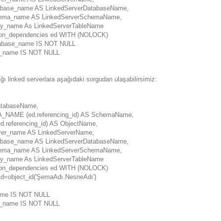
tabase_name AS LinkedServerDatabaseName,
hema_name AS LinkedServerSchemaName,
ity_name As LinkedServerTableName
ion_dependencies ed WITH (NOLOCK)
abase_name IS NOT NULL
r_name IS NOT NULL
ğı linked serverlara aşağıdaki sorgudan ulaşabilirsimiz:
tabaseName,
AME (ed.referencing_id) AS SchemaName,
referencing_id) AS ObjectName,
rver_name AS LinkedServerName,
tabase_name AS LinkedServerDatabaseName,
hema_name AS LinkedServerSchemaName,
ity_name As LinkedServerTableName
ion_dependencies ed WITH (NOLOCK)
d=object_id('ŞemaAdı.NesneAdı')
ame IS NOT NULL
r_name IS NOT NULL