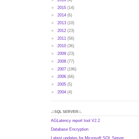
►
2015
(14)
►
2014
(6)
►
2013
(10)
►
2012
(23)
►
2011
(56)
►
2010
(36)
►
2009
(23)
►
2008
(77)
►
2007
(196)
►
2006
(66)
►
2005
(5)
►
2004
(4)
.::SQL SERVER::.
AGLatency report tool V2.2
Database Encryption
Latest updates for Microsoft SQL Server