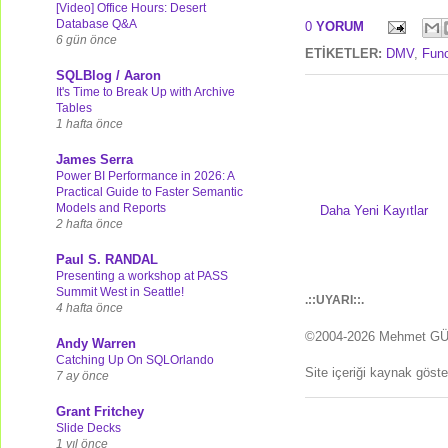
[Video] Office Hours: Desert
Database Q&A
0
YORUM
6 gün önce
ETİKETLER:
DMV
,
Func
SQLBlog / Aaron
It's Time to Break Up with Archive
Tables
1 hafta önce
James Serra
Power BI Performance in 2026: A
Practical Guide to Faster Semantic
Models and Reports
Daha Yeni Kayıtlar
2 hafta önce
Paul S. RANDAL
Presenting a workshop at PASS
Summit West in Seattle!
.::UYARI::.
4 hafta önce
©2004-2026 Mehmet G
Andy Warren
Catching Up On SQLOrlando
Site içeriği kaynak göst
7 ay önce
Grant Fritchey
Slide Decks
1 yıl önce