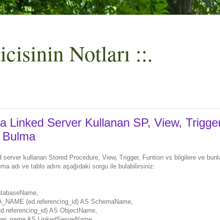
cisinin Notları ::.
 Linked Server Kullanan SP, View, Trigge
ı Bulma
 server kullanan Stored Procedure, View, Trigger, Funtion vs bilgilere ve bunla
ema adı ve tablo adını aşağıdaki sorgu ile bulabilirsiniz:
tabaseName,
AME (ed.referencing_id) AS SchemaName,
referencing_id) AS ObjectName,
rver_name AS LinkedServerName,