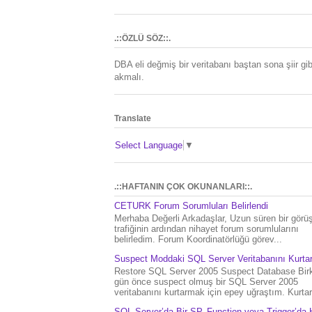
.::ÖZLÜ SÖZ::.
DBA eli değmiş bir veritabanı baştan sona şiir gib
akmalı.
Translate
Select Language
▼
.::HAFTANIN ÇOK OKUNANLARI::.
CETURK Forum Sorumluları Belirlendi
Merhaba Değerli Arkadaşlar, Uzun süren bir gör
trafiğinin ardından nihayet forum sorumlularını
belirledim. Forum Koordinatörlüğü görev...
Suspect Moddaki SQL Server Veritabanını Kurt
Restore SQL Server 2005 Suspect Database Bir
gün önce suspect olmuş bir SQL Server 2005
veritabanını kurtarmak için epey uğraştım. Kurtar.
SQL Server’da Bir SP, Function veya Trigger’da 