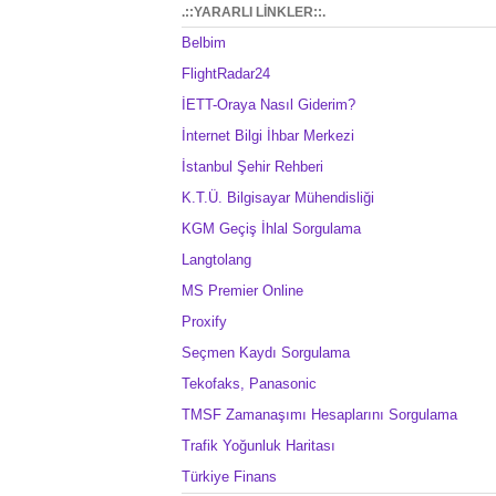
.::YARARLI LİNKLER::.
Belbim
FlightRadar24
İETT-Oraya Nasıl Giderim?
İnternet Bilgi İhbar Merkezi
İstanbul Şehir Rehberi
K.T.Ü. Bilgisayar Mühendisliği
KGM Geçiş İhlal Sorgulama
Langtolang
MS Premier Online
Proxify
Seçmen Kaydı Sorgulama
Tekofaks, Panasonic
TMSF Zamanaşımı Hesaplarını Sorgulama
Trafik Yoğunluk Haritası
Türkiye Finans