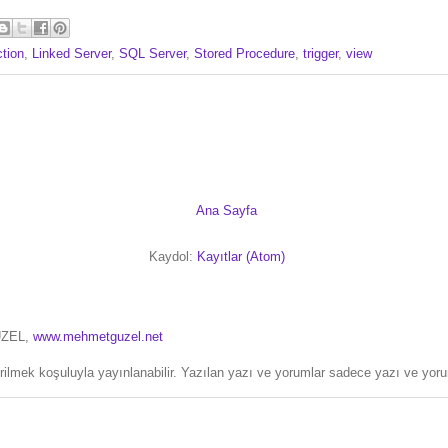
tion
,
Linked Server
,
SQL Server
,
Stored Procedure
,
trigger
,
view
Ana Sayfa
Kaydol:
Kayıtlar (Atom)
ÜZEL,
www.mehmetguzel.net
erilmek koşuluyla yayınlanabilir. Yazılan yazı ve yorumlar sadece yazı ve yorum