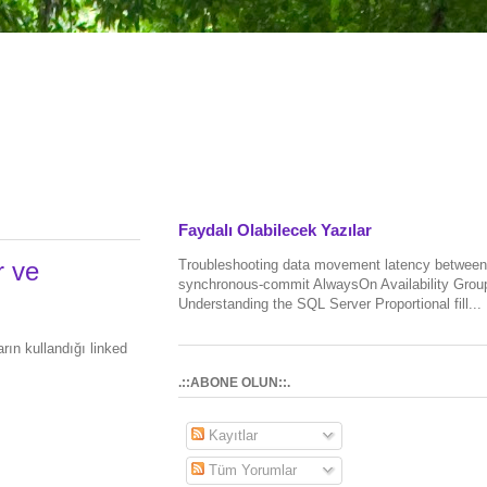
Faydalı Olabilecek Yazılar
Troubleshooting data movement latency between
r ve
synchronous-commit AlwaysOn Availability Grou
Understanding the SQL Server Proportional fill...
rın kullandığı linked
.::ABONE OLUN::.
Kayıtlar
Tüm Yorumlar