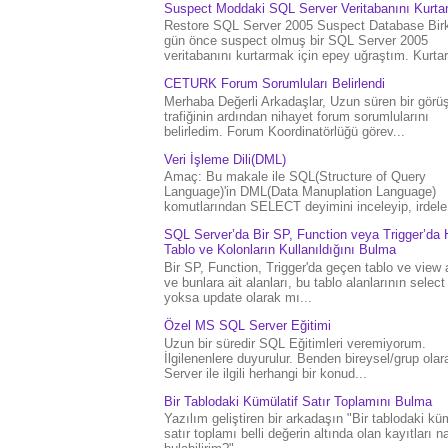
Suspect Moddaki SQL Server Veritabanını Kurt
Restore SQL Server 2005 Suspect Database Bir
gün önce suspect olmuş bir SQL Server 2005
veritabanını kurtarmak için epey uğraştım. Kurtar.
CETURK Forum Sorumluları Belirlendi
Merhaba Değerli Arkadaşlar, Uzun süren bir gör
trafiğinin ardından nihayet forum sorumlularını
belirledim. Forum Koordinatörlüğü görev...
Veri İşleme Dili(DML)
Amaç: Bu makale ile SQL(Structure of Query
Language)'in DML(Data Manuplation Language)
komutlarından SELECT deyimini inceleyip, irdele.
SQL Server’da Bir SP, Function veya Trigger’da 
Tablo ve Kolonların Kullanıldığını Bulma
Bir SP, Function, Trigger'da geçen tablo ve view 
ve bunlara ait alanları, bu tablo alanlarının select
yoksa update olarak mı...
Özel MS SQL Server Eğitimi
Uzun bir süredir SQL Eğitimleri veremiyorum.
İlgilenenlere duyurulur. Benden bireysel/grup ola
Server ile ilgili herhangi bir konud...
Bir Tablodaki Kümülatif Satır Toplamını Bulma
Yazılım geliştiren bir arkadaşın "Bir tablodaki küm
satır toplamı belli değerin altında olan kayıtları na