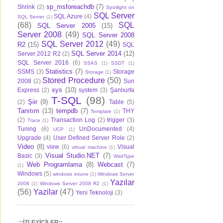
sp_msforeachdb
(7)
Shrink
(2)
Spotlight on
SQL Server
SQL Azure
(4)
SQL Server
(1)
(68)
SQL
SQL Server 2005
(15)
Server 2008
(49)
SQL Server 2008
SQL Server 2012
(49)
R2
(15)
SQL
SQL Server 2014
(12)
Server 2012 R2
(2)
SQL Server 2016
(6)
SSAS
(1)
SSDT
(1)
Statistics
(7)
SSMS
(3)
Storage
Storage
(1)
Stored Procedure
(50)
2008
(2)
Sun
sys
(10)
Express
(2)
system
(3)
Şanlıurfa
T-SQL
(98)
Şiir
(9)
(2)
Table
(5)
Tanıtım
(13)
tempdb
(7)
THY
Template
(1)
(2)
Transaction Log
(2)
trigger
(3)
Trace
(1)
Tuning
(6)
UnDocumented
(4)
UCP
(1)
Upgrade
(4)
User Defined Server Role
(2)
Video
(8)
view
(6)
Visual
virtual machine
(1)
Visual Studio.NET
(7)
Basic
(3)
WaitType
Web Programlama
(8)
Webcast
(7)
(1)
Windows
(5)
windows intune
(1)
Windows Server
Yazılar
2008
(1)
Windows Server 2008 R2
(1)
(56)
Yazilar
(47)
Yeni Teknoloji
(3)
.::İZLEYİCİLER::.