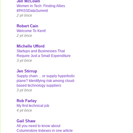
Jen McCown
Women in Tech: Finding Allies
#PASSDataSummit
2 yıl önce
Robert Cain
Welcome To Kent!
2 yıl önce
Michelle Ufford
Startups and Businesses That
Require Just a Small Expenditure
3 yıl önce
Jen Stirrup
Supply chain… or supply hyperbolic
plane? Identifying risk among cloud-
based technology suppliers
3 yıl önce
Rob Farley
My first technical job
4 yıl önce
Gail Shaw
All you need to know about
Columnstore Indexes in one article