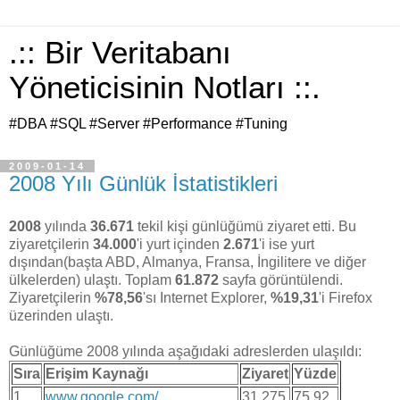
.:: Bir Veritabanı
Yöneticisinin Notları ::.
#DBA #SQL #Server #Performance #Tuning
2009-01-14
2008 Yılı Günlük İstatistikleri
2008
yılında
36.671
tekil kişi günlüğümü ziyaret etti. Bu
ziyaretçilerin
34.000
'i yurt içinden
2.671
'i ise yurt
dışından(başta ABD, Almanya, Fransa, İngilitere ve diğer
ülkelerden) ulaştı. Toplam
61.872
sayfa görüntülendi.
Ziyaretçilerin
%78,56
'sı Internet Explorer,
%19,31
'i Firefox
üzerinden ulaştı.
Günlüğüme 2008 yılında aşağıdaki adreslerden ulaşıldı:
Sıra
Erişim Kaynağı
Ziyaret
Yüzde
1.
www.google.com/
31.275
75,92