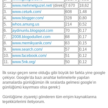
2.
www.mehmetguzel.net/
(direk)
7.670
18,62
3.
www.ceturk.com/
608
1,48
4.
www.blogger.com/
328
0,80
5.
whos.amung.us
214
0,52
6.
aydinunlu.blogspot.com
70
0,17
7.
2008.blogodulleri.com
68
0,17
8.
www.memikyanik.com/
63
0,15
9.
www.search.com/
57
0,14
10.
www.facebook.com/
51
0,12
11.
www.5nk.org/
50
0,12
İlk sırayı geçen sene olduğu gibi büyük bir farkla yine google
çekiyor. Google'da bazı anahtar kelimelerle yapılan
aramalarda günlüğümün ilk sıralarda gelmesi google'ın
günlüğümü kayırması olsa gerek:)
Günlüğüme ziyaretçi gönderen tüm erişim kaynaklarına
teşekkürlerimi iletiyorum.