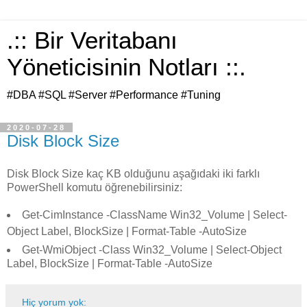
.:: Bir Veritabanı
Yöneticisinin Notları ::.
#DBA #SQL #Server #Performance #Tuning
2020-07-28
Disk Block Size
Disk Block Size kaç KB olduğunu aşağıdaki iki farklı
PowerShell komutu öğrenebilirsiniz:
Get-CimInstance -ClassName Win32_Volume | Select-
Object Label, BlockSize | Format-Table -AutoSize
Get-WmiObject -Class Win32_Volume | Select-Object
Label, BlockSize | Format-Table -AutoSize
Hiç yorum yok: