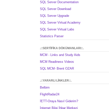
SQL Server Documentation
SQL Server Download
SQL Server Upgrade
SQL Server Virtual Academy
SQL Server Virtual Labs
Statistics Parser
.::SERTİFİKA DÖKÜMANLARI::.
MCM - Links and Study Aids
MCM Readiness Videos
SQL MCM- Brent OZAR
.::YARARLI LİNKLER::.
Belbim
FlightRadar24
İETT-Oraya Nasıl Giderim?
İnternet Bilgi İhbar Merkezi