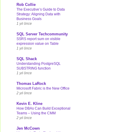
Rob Collie
The Executive’s Guide to Data
Strategy: Aligning Data with
Business Goals
1 yıl önce
SQL Server Techcommunity
SSRS report sum on visible
expression value on Table
1 yıl önce
SQL Shack
Understanding PostgreSQL
SUBSTRING function
1 yıl önce
Thomas LaRock
Microsoft Fabric is the New Office
2 yıl önce
Kevin E. Kline
How DBAs Can Build Exceptional
Teams – Using the CMM
2 yıl önce
Jen McCown