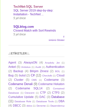
TechNet-SQL Server
SQL Server 2019 step-by-step:
Installation - TechNet ...
5 yıl önce
SQLblog.com
Closest Match with Sort Rewinds
5 yıl önce
T
ümünü Göster
.::ETİKETLER::.
Agent
(3)
AlwaysON
(4)
Anadolu Jet
(1)
Anket
(5)
Authentication
Antivirus
(1)
Audit
(1)
(2)
Backup
(4)
Bilişim Zirvesi
(2)
BOL
(1)
C#
(12)
Bug
(5)
bulut
(2)
Cloud
Checkdb
(1)
(2)
Cluster
(5)
Codename
(3)
CMS
(1)
Codename Denali
(9)
Codename Hekaton
(2)
Codename SQL14
(2)
Contained
CTP
(2)
CTP3
(2)
Database
(1)
Crescent
(1)
Database
Cumulative Update
(5)
DAC
(3)
(11)
DBA
Database Role
(1)
Database Tools
(1)
(4)
DBCC
(3)
ddos
(1)
Deneme
(1)
Dependency