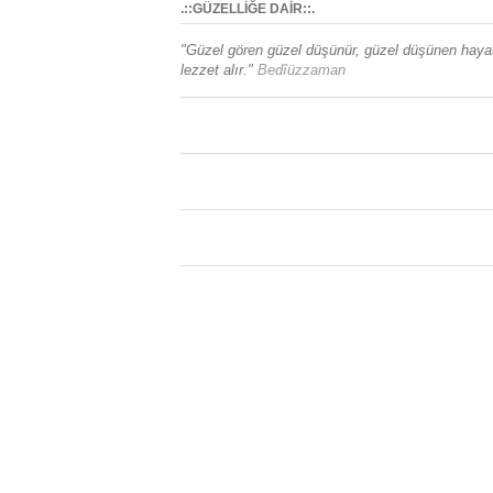
.::GÜZELLİĞE DAİR::.
"Güzel gören güzel düşünür, güzel düşünen haya
lezzet alır."
Bedîüzzaman