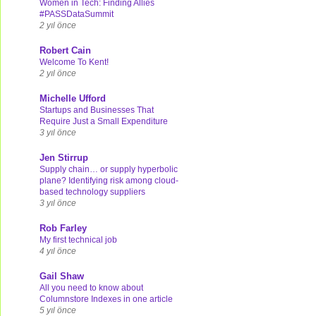
Women in Tech: Finding Allies
#PASSDataSummit
2 yıl önce
Robert Cain
Welcome To Kent!
2 yıl önce
Michelle Ufford
Startups and Businesses That
Require Just a Small Expenditure
3 yıl önce
Jen Stirrup
Supply chain… or supply hyperbolic
plane? Identifying risk among cloud-
based technology suppliers
3 yıl önce
Rob Farley
My first technical job
4 yıl önce
Gail Shaw
All you need to know about
Columnstore Indexes in one article
5 yıl önce