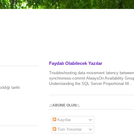
Faydalı Olabilecek Yazılar
Troubleshooting data movement latency between
synchronous-commit AlwaysOn Availability Grou
Understanding the SQL Server Proportional fill...
ldığı tarihi
.::ABONE OLUN::.
Kayıtlar
Tüm Yorumlar