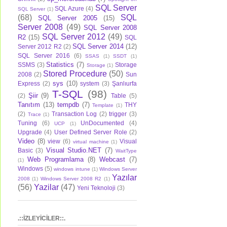
SQL Server
SQL Azure
(4)
SQL Server
(1)
(68)
SQL
SQL Server 2005
(15)
Server 2008
(49)
SQL Server 2008
SQL Server 2012
(49)
R2
(15)
SQL
SQL Server 2014
(12)
Server 2012 R2
(2)
SQL Server 2016
(6)
SSAS
(1)
SSDT
(1)
Statistics
(7)
SSMS
(3)
Storage
Storage
(1)
Stored Procedure
(50)
2008
(2)
Sun
sys
(10)
Express
(2)
system
(3)
Şanlıurfa
T-SQL
(98)
Şiir
(9)
(2)
Table
(5)
Tanıtım
(13)
tempdb
(7)
THY
Template
(1)
(2)
Transaction Log
(2)
trigger
(3)
Trace
(1)
Tuning
(6)
UnDocumented
(4)
UCP
(1)
Upgrade
(4)
User Defined Server Role
(2)
Video
(8)
view
(6)
Visual
virtual machine
(1)
Visual Studio.NET
(7)
Basic
(3)
WaitType
Web Programlama
(8)
Webcast
(7)
(1)
Windows
(5)
windows intune
(1)
Windows Server
Yazılar
2008
(1)
Windows Server 2008 R2
(1)
(56)
Yazilar
(47)
Yeni Teknoloji
(3)
.::İZLEYİCİLER::.