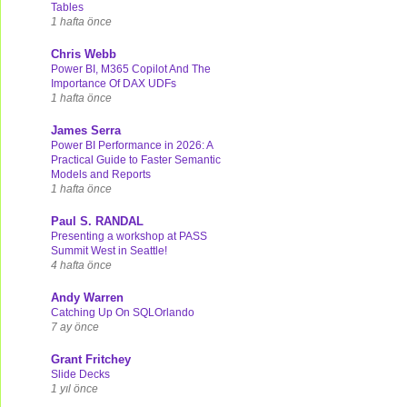
Tables
1 hafta önce
Chris Webb
Power BI, M365 Copilot And The
Importance Of DAX UDFs
1 hafta önce
James Serra
Power BI Performance in 2026: A
Practical Guide to Faster Semantic
Models and Reports
1 hafta önce
Paul S. RANDAL
Presenting a workshop at PASS
Summit West in Seattle!
4 hafta önce
Andy Warren
Catching Up On SQLOrlando
7 ay önce
Grant Fritchey
Slide Decks
1 yıl önce