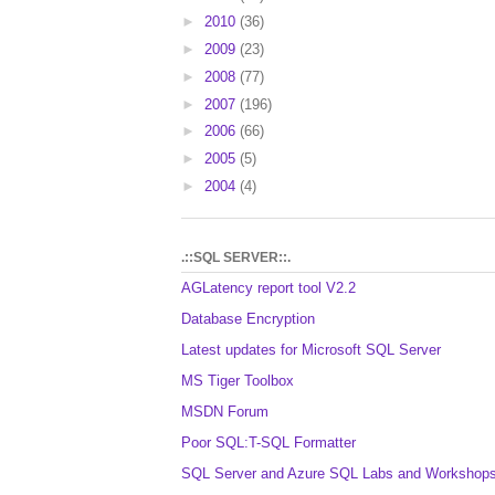
►
2010
(36)
►
2009
(23)
►
2008
(77)
►
2007
(196)
►
2006
(66)
►
2005
(5)
►
2004
(4)
.::SQL SERVER::.
AGLatency report tool V2.2
Database Encryption
Latest updates for Microsoft SQL Server
MS Tiger Toolbox
MSDN Forum
Poor SQL:T-SQL Formatter
SQL Server and Azure SQL Labs and Workshop