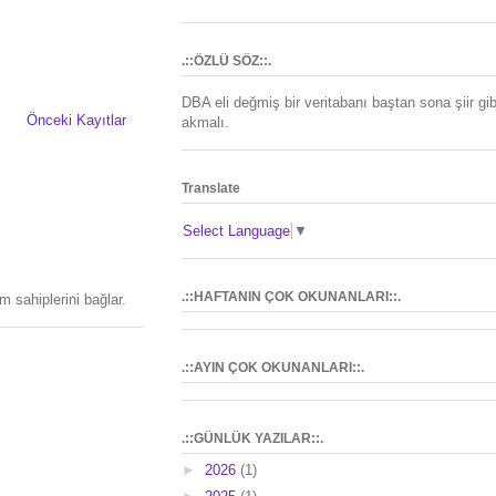
.::ÖZLÜ SÖZ::.
DBA eli değmiş bir veritabanı baştan sona şiir gib
Önceki Kayıtlar
akmalı.
Translate
Select Language
▼
.::HAFTANIN ÇOK OKUNANLARI::.
 sahiplerini bağlar.
.::AYIN ÇOK OKUNANLARI::.
.::GÜNLÜK YAZILAR::.
►
2026
(1)