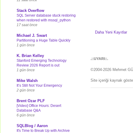
Stack Overflow
SQL Server database stuck restoring
when restored with mssql_python
17 saat önce
Daha Yeni Kayıtlar
Michael J. Swart
Partitioning a Huge Table Quickly
1 gün önce
K. Brian Kelley
.::UYARI::.
Stanford Emerging Technology
Review 2026 Report is out
©2004-2026 Mehmet G
1 gün önce
Site içeriği kaynak göst
Mike Walsh
It’s Still Not Your Emergency
2 gün önce
Brent Ozar PLF
[Video] Office Hours: Desert
Database Q&A
6 gün önce
SQLBlog / Aaron
It's Time to Break Up with Archive