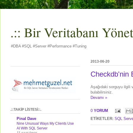
.:: Bir Veritabanı Yöneti
#DBA #SQL #Server #Performance #Tuning
2013-06-20
Checkdb'nin E
Aşağıdaki sorguyu ilgili 
bulabilirsiniz.
Devamı »
.::TAKİP LİSTESİ::.
0
YORUM
Pinal Dave
ETİKETLER:
SQL Serve
Nine Unusual Ways My Clients Use
AI With SQL Server
11 saat önce