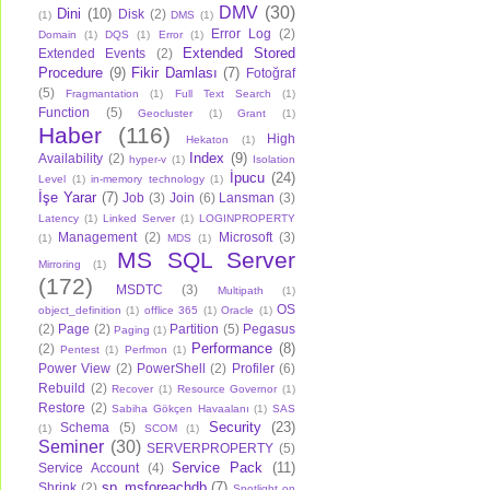
DMV
(30)
Dini
(10)
Disk
(2)
(1)
DMS
(1)
Error Log
(2)
Domain
(1)
DQS
(1)
Error
(1)
Extended Stored
Extended Events
(2)
Procedure
(9)
Fikir Damlası
(7)
Fotoğraf
(5)
Fragmantation
(1)
Full Text Search
(1)
Function
(5)
Geocluster
(1)
Grant
(1)
Haber
(116)
High
Hekaton
(1)
Index
(9)
Availability
(2)
hyper-v
(1)
Isolation
İpucu
(24)
Level
(1)
in-memory technology
(1)
İşe Yarar
(7)
Job
(3)
Join
(6)
Lansman
(3)
Latency
(1)
Linked Server
(1)
LOGINPROPERTY
Management
(2)
Microsoft
(3)
(1)
MDS
(1)
MS SQL Server
Mirroring
(1)
(172)
MSDTC
(3)
Multipath
(1)
OS
object_definition
(1)
offlice 365
(1)
Oracle
(1)
(2)
Page
(2)
Partition
(5)
Pegasus
Paging
(1)
Performance
(8)
(2)
Pentest
(1)
Perfmon
(1)
Power View
(2)
PowerShell
(2)
Profiler
(6)
Rebuild
(2)
Recover
(1)
Resource Governor
(1)
Restore
(2)
Sabiha Gökçen Havaalanı
(1)
SAS
Security
(23)
Schema
(5)
(1)
SCOM
(1)
Seminer
(30)
SERVERPROPERTY
(5)
Service Pack
(11)
Service Account
(4)
sp_msforeachdb
(7)
Shrink
(2)
Spotlight on