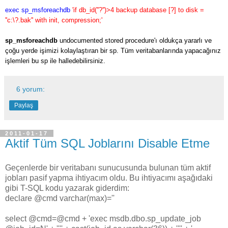
exec sp_msforeachdb
'if db_id(''?'')>4 backup database [?] to disk =
''c:\?.bak'' with init, compression;'
sp_msforeachdb
undocumented stored procedure'ı oldukça yararlı ve
çoğu yerde işimizi kolaylaştıran bir sp. Tüm veritabanlarında yapacağınız
işlemleri bu sp ile halledebilirsiniz.
6 yorum:
Paylaş
2011-01-17
Aktif Tüm SQL Joblarını Disable Etme
Geçenlerde bir veritabanı sunucusunda bulunan tüm aktif
jobları pasif yapma ihtiyacım oldu. Bu ihtiyacımı aşağıdaki
gibi T-SQL kodu yazarak giderdim:
declare @cmd varchar(max)=''
select @cmd=@cmd + 'exec msdb.dbo.sp_update_job