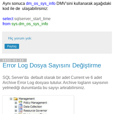
Aynı sonuca
dm_os_sys_info
DMV'sini kullanarak aşağıdaki
kod ile de ulaşabilirsiniz:
select
sqlserver_start_time
from
sys
.
dm_os_sys_info
Hiç yorum yok:
Paylaş
2011-01-22
Error Log Dosya Sayısını Değiştirme
SQL Server'da default olarak bir adet Current ve 6 adet
Archive Error Log dosyası tutulur. Archive logların sayısının
yetmediği durumlarda bu sayıyı artırabilirsiniz.