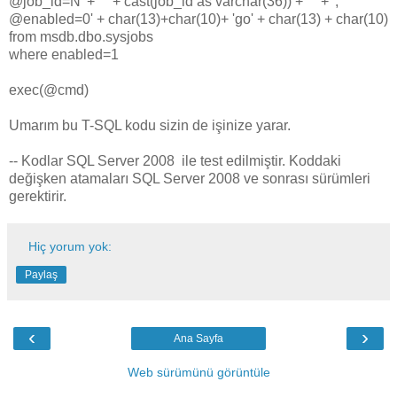
@job_id=N' + '''' + cast(job_id as varchar(36)) + '''' + ',
@enabled=0' + char(13)+char(10)+ 'go' + char(13) + char(10)
from msdb.dbo.sysjobs
where enabled=1
exec(@cmd)
Umarım bu T-SQL kodu sizin de işinize yarar.
-- Kodlar SQL Server 2008 ile test edilmiştir. Koddaki
değişken atamaları SQL Server 2008 ve sonrası sürümleri
gerektirir.
Hiç yorum yok:
Paylaş
‹
›
Ana Sayfa
Web sürümünü görüntüle