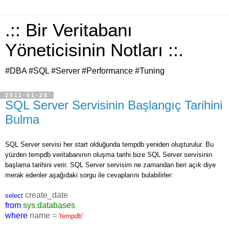
.:: Bir Veritabanı
Yöneticisinin Notları ::.
#DBA #SQL #Server #Performance #Tuning
2011-01-26
SQL Server Servisinin Başlangıç Tarihini
Bulma
SQL Server servisi her start olduğunda tempdb yeniden oluşturulur. Bu
yüzden tempdb veritabanının oluşma tarihi bize SQL Server servisinin
başlama tarihini verir. SQL Server servisim ne zamandan beri açık diye
merak edenler aşağıdaki sorgu ile cevaplarını bulabilirler:
create_date
select
from
sys
.
databases
where
name
=
'tempdb'