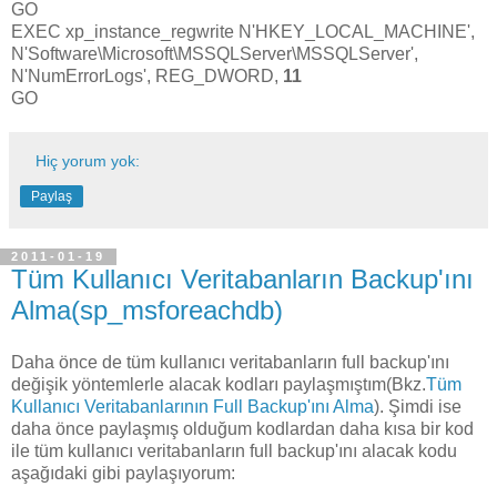
GO
EXEC xp_instance_regwrite N'HKEY_LOCAL_MACHINE',
N'Software\Microsoft\MSSQLServer\MSSQLServer',
N'NumErrorLogs', REG_DWORD,
11
GO
Hiç yorum yok:
Paylaş
2011-01-19
Tüm Kullanıcı Veritabanların Backup'ını
Alma(sp_msforeachdb)
Daha önce de tüm kullanıcı veritabanların full backup'ını
değişik yöntemlerle alacak kodları paylaşmıştım(Bkz.
Tüm
Kullanıcı Veritabanlarının Full Backup'ını Alma
). Şimdi ise
daha önce paylaşmış olduğum kodlardan daha kısa bir kod
ile tüm kullanıcı veritabanların full backup'ını alacak kodu
aşağıdaki gibi paylaşıyorum: