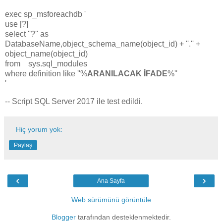
exec sp_msforeachdb '
use [?]
select ''?'' as
DatabaseName,object_schema_name(object_id) + ''.'' +
object_name(object_id)
from sys.sql_modules
where definition like ''%
ARANILACAK İFADE
%''
'
-- Script SQL Server 2017 ile test edildi.
Hiç yorum yok:
Paylaş
‹
›
Ana Sayfa
Web sürümünü görüntüle
Blogger
tarafından desteklenmektedir.