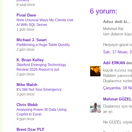
8 saat önce
6 yorum:
Pinal Dave
Nine Unusual Ways My Clients Use
Adsız dedi ki...
AI With SQL Server
Mehmet Abi
1 gün önce
tüm dularım küçü
Michael J. Swart
Herşeyin güzel o
Partitioning a Huge Table Quickly
2 gün önce
Salı, 17 Nisan, 
K. Brian Kelley
Adil ERKAN
dedi
Stanford Emerging Technology
Review 2026 Report is out
küçük kızınız inşa
2 gün önce
Rabbim yanınızd
Dualarımız sizle
Mike Walsh
Çarşamba, 18 Ni
It’s Still Not Your Emergency
3 gün önce
Mehmet GÜZEL
Chris Webb
Dualarınız için 
Analysing Power BI Data Using
an iyi.
Copilot In Excel
4 gün önce
Ne GÜZEL söylenm
Brent Ozar PLF