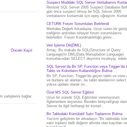
Suspect Moddaki SQL Server Veritabanını Kurt
Restore SQL Server 2005 Suspect Database Bir
gün önce suspect olmuş bir SQL Server 2005
veritabanını kurtarmak için epey uğraştım. Kurtar.
CETURK Forum Sorumluları Belirlendi
Merhaba Değerli Arkadaşlar, Uzun süren bir gör
trafiğinin ardından nihayet forum sorumlularını
belirledim. Forum Koordinatörlüğü görev...
Veri İşleme Dili(DML)
Amaç: Bu makale ile SQL(Structure of Query
Önceki Kayıt
Language)'in DML(Data Manuplation Language)
komutlarından SELECT deyimini inceleyip, irdele.
SQL Server’da Bir SP, Function veya Trigger’da 
Tablo ve Kolonların Kullanıldığını Bulma
Bir SP, Function, Trigger'da geçen tablo ve view 
ve bunlara ait alanları, bu tablo alanlarının select
yoksa update olarak mı...
Özel MS SQL Server Eğitimi
 sahiplerini bağlar.
Uzun bir süredir SQL Eğitimleri veremiyorum.
İlgilenenlere duyurulur. Benden bireysel/grup ola
Server ile ilgili herhangi bir konud...
Bir Tablodaki Kümülatif Satır Toplamını Bulma
Yazılım geliştiren bir arkadaşın "Bir tablodaki küm
satır toplamı belli değerin altında olan kayıtları na