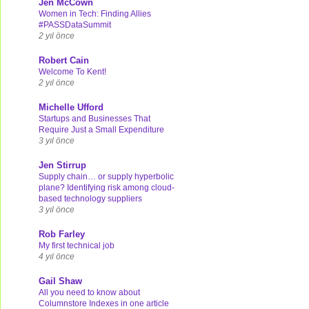
Jen McCown
Women in Tech: Finding Allies
#PASSDataSummit
2 yıl önce
Robert Cain
Welcome To Kent!
2 yıl önce
Michelle Ufford
Startups and Businesses That
Require Just a Small Expenditure
3 yıl önce
Jen Stirrup
Supply chain… or supply hyperbolic
plane? Identifying risk among cloud-
based technology suppliers
3 yıl önce
Rob Farley
My first technical job
4 yıl önce
Gail Shaw
All you need to know about
Columnstore Indexes in one article