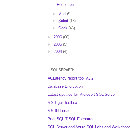
Reflection
►
Mart
(9)
►
Şubat
(16)
►
Ocak
(46)
►
2006
(66)
►
2005
(5)
►
2004
(4)
.::SQL SERVER::.
AGLatency report tool V2.2
Database Encryption
Latest updates for Microsoft SQL Server
MS Tiger Toolbox
MSDN Forum
Poor SQL:T-SQL Formatter
SQL Server and Azure SQL Labs and Workshop