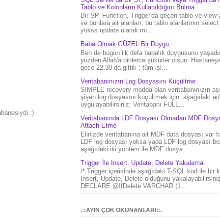
Tablo ve Kolonların Kullanıldığını Bulma
Bir SP, Function, Trigger'da geçen tablo ve view 
ve bunlara ait alanları, bu tablo alanlarının select
yoksa update olarak mı...
Baba Olmak GÜZEL Bir Duygu
Ben de bugün ilk defa babalık duygusunu yaşad
yüzden Allah'a binlerce şükürler olsun. Hastaney
gece 22:30 da gittik ; tüm işl...
Veritabanınızın Log Dosyasını Küçültme
SIMPLE recovery modda olan veritabanınızın aşı
şişen log dosyasını küçültmek için aşağıdaki ad
uygulayabilirsiniz: Veritabanı FULL...
ahanesiydi :)
Veritabanında LDF Dosyası Olmadan MDF Dosya
Attach Etme
Elinizde veritabanına ait MDF data dosyası var f
LDF log dosyası yoksa yada LDF log dosyası bo
aşağıdaki iki yöntem ile MDF dosya...
Trigger İle Insert, Update, Delete Yakalama
/* Trigger içerisinde aşağıdaki T-SQL kod ile bir 
Insert, Update, Delete olduğunu yakalayabilirsiniz
DECLARE @IfDelete VARCHAR (1...
.::AYIN ÇOK OKUNANLARI::.