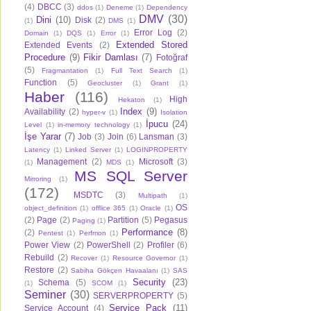
(4)
DBCC
(3)
ddos
(1)
Deneme
(1)
Dependency
DMV
(30)
Dini
(10)
Disk
(2)
(1)
DMS
(1)
Error Log
(2)
Domain
(1)
DQS
(1)
Error
(1)
Extended Stored
Extended Events
(2)
Procedure
(9)
Fikir Damlası
(7)
Fotoğraf
(5)
Fragmantation
(1)
Full Text Search
(1)
Function
(5)
Geocluster
(1)
Grant
(1)
Haber
(116)
High
Hekaton
(1)
Index
(9)
Availability
(2)
hyper-v
(1)
Isolation
İpucu
(24)
Level
(1)
in-memory technology
(1)
İşe Yarar
(7)
Job
(3)
Join
(6)
Lansman
(3)
Latency
(1)
Linked Server
(1)
LOGINPROPERTY
Management
(2)
Microsoft
(3)
(1)
MDS
(1)
MS SQL Server
Mirroring
(1)
(172)
MSDTC
(3)
Multipath
(1)
OS
object_definition
(1)
offlice 365
(1)
Oracle
(1)
(2)
Page
(2)
Partition
(5)
Pegasus
Paging
(1)
Performance
(8)
(2)
Pentest
(1)
Perfmon
(1)
Power View
(2)
PowerShell
(2)
Profiler
(6)
Rebuild
(2)
Recover
(1)
Resource Governor
(1)
Restore
(2)
Sabiha Gökçen Havaalanı
(1)
SAS
Security
(23)
Schema
(5)
(1)
SCOM
(1)
Seminer
(30)
SERVERPROPERTY
(5)
Service Pack
(11)
Service Account
(4)