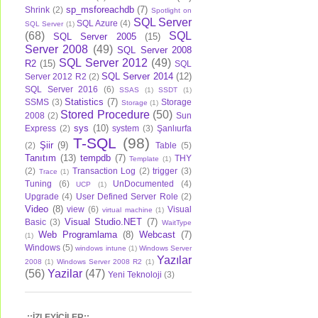
sp_msforeachdb
(7)
Shrink
(2)
Spotlight on
SQL Server
SQL Azure
(4)
SQL Server
(1)
(68)
SQL
SQL Server 2005
(15)
Server 2008
(49)
SQL Server 2008
SQL Server 2012
(49)
R2
(15)
SQL
SQL Server 2014
(12)
Server 2012 R2
(2)
SQL Server 2016
(6)
SSAS
(1)
SSDT
(1)
Statistics
(7)
SSMS
(3)
Storage
Storage
(1)
Stored Procedure
(50)
2008
(2)
Sun
sys
(10)
Express
(2)
system
(3)
Şanlıurfa
T-SQL
(98)
Şiir
(9)
(2)
Table
(5)
Tanıtım
(13)
tempdb
(7)
THY
Template
(1)
(2)
Transaction Log
(2)
trigger
(3)
Trace
(1)
Tuning
(6)
UnDocumented
(4)
UCP
(1)
Upgrade
(4)
User Defined Server Role
(2)
Video
(8)
view
(6)
Visual
virtual machine
(1)
Visual Studio.NET
(7)
Basic
(3)
WaitType
Web Programlama
(8)
Webcast
(7)
(1)
Windows
(5)
windows intune
(1)
Windows Server
Yazılar
2008
(1)
Windows Server 2008 R2
(1)
(56)
Yazilar
(47)
Yeni Teknoloji
(3)
.::İZLEYİCİLER::.