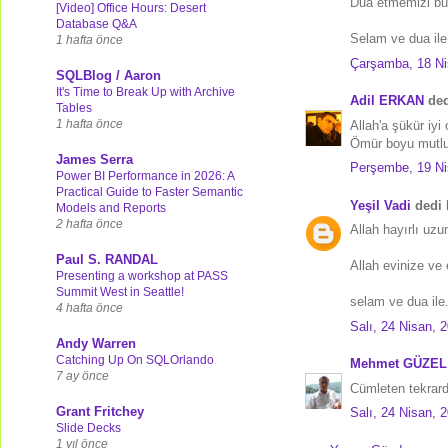
Dua etmemizi buyu
[Video] Office Hours: Desert
Database Q&A
Selam ve dua ile.
1 hafta önce
Çarşamba, 18 Ni
SQLBlog / Aaron
It's Time to Break Up with Archive
Adil ERKAN
dedi
Tables
1 hafta önce
Allah'a şükür iy
Ömür boyu mutlu
James Serra
Perşembe, 19 Ni
Power BI Performance in 2026: A
Practical Guide to Faster Semantic
Yeşil Vadi
dedi k
Models and Reports
2 hafta önce
Allah hayırlı uzu
Paul S. RANDAL
Allah evinize ve e
Presenting a workshop at PASS
Summit West in Seattle!
selam ve dua ile.
4 hafta önce
Salı, 24 Nisan, 
Andy Warren
Catching Up On SQLOrlando
Mehmet GÜZEL
7 ay önce
Cümleten tekrard
Grant Fritchey
Salı, 24 Nisan, 
Slide Decks
1 yıl önce