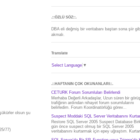
.::ÖZLÜ SÖZ::.
DBA eli değmiş bir veritabanı baştan sona şiir gib
akmalı.
Translate
Select Language
▼
.::HAFTANIN ÇOK OKUNANLARI::.
CETURK Forum Sorumluları Belirlendi
Merhaba Değerli Arkadaşlar, Uzun süren bir gör
trafiğinin ardından nihayet forum sorumlularını
belirledim. Forum Koordinatörlüğü görev...
şükürler olsun şu
Suspect Moddaki SQL Server Veritabanını Kurt
Restore SQL Server 2005 Suspect Database Bir
gün önce suspect olmuş bir SQL Server 2005
25/77)
veritabanını kurtarmak için epey uğraştım. Kurtar.
SQL Server’da Bir SP, Function veya Trigger’da 