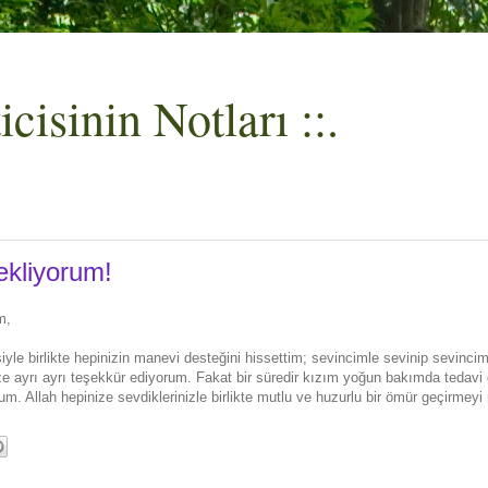
cisinin Notları ::.
ekliyorum!
m,
le birlikte hepinizin manevi desteğini hissettim; sevincimle sevinip sevincim
ze ayrı ayrı teşekkür ediyorum. Fakat bir süredir kızım yoğun bakımda tedavi
. Allah hepinize sevdiklerinizle birlikte mutlu ve huzurlu bir ömür geçirmeyi 