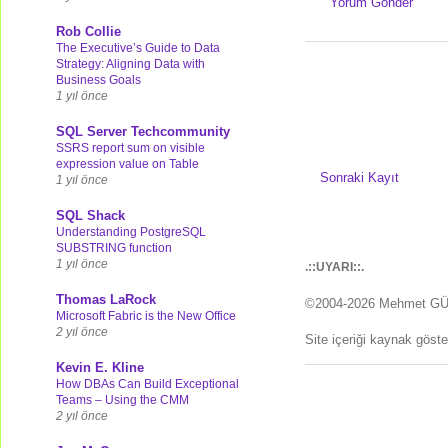
Yorum Gönder
Rob Collie
The Executive’s Guide to Data
Strategy: Aligning Data with
Business Goals
1 yıl önce
SQL Server Techcommunity
SSRS report sum on visible
expression value on Table
Sonraki Kayıt
1 yıl önce
SQL Shack
Understanding PostgreSQL
SUBSTRING function
1 yıl önce
.::UYARI::.
Thomas LaRock
©2004-2026 Mehmet G
Microsoft Fabric is the New Office
2 yıl önce
Site içeriği kaynak göst
Kevin E. Kline
How DBAs Can Build Exceptional
Teams – Using the CMM
2 yıl önce