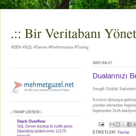
.:: Bir Veritabanı Yöneti
#DBA #SQL #Server #Performance #Tuning
2007-04-17
Dualarınızı B
Sevgili Günlük Sakinleri
Kızımın dünyaya gelmesiy
yüzden tekrardan hepini
hepinizden DUA bekliyorum
.::TAKİP LİSTESİ::.
Stack Overflow
SQL Server backup to rustfs gives
Operating system error 12175
ETİKETLER:
Yazılar
[closed]