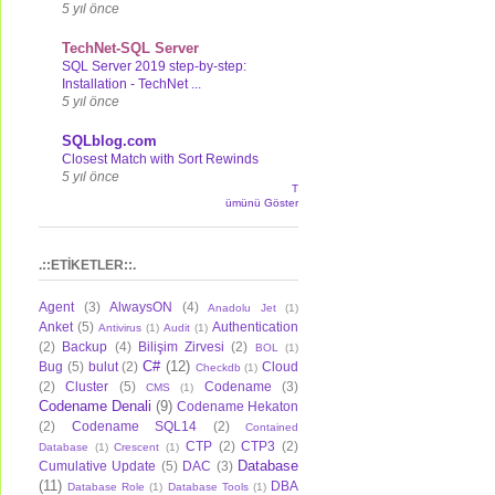
5 yıl önce
TechNet-SQL Server
SQL Server 2019 step-by-step:
Installation - TechNet ...
5 yıl önce
SQLblog.com
Closest Match with Sort Rewinds
5 yıl önce
T
ümünü Göster
.::ETİKETLER::.
Agent
(3)
AlwaysON
(4)
Anadolu Jet
(1)
Anket
(5)
Authentication
Antivirus
(1)
Audit
(1)
(2)
Backup
(4)
Bilişim Zirvesi
(2)
BOL
(1)
C#
(12)
Bug
(5)
bulut
(2)
Cloud
Checkdb
(1)
(2)
Cluster
(5)
Codename
(3)
CMS
(1)
Codename Denali
(9)
Codename Hekaton
(2)
Codename SQL14
(2)
Contained
CTP
(2)
CTP3
(2)
Database
(1)
Crescent
(1)
Database
Cumulative Update
(5)
DAC
(3)
(11)
DBA
Database Role
(1)
Database Tools
(1)