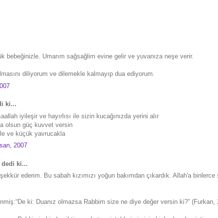
k bebeğinizle. Umarım sağsağlim evine gelir ve yuvanıza neşe verir.
lmasını diliyorum ve dilemekle kalmayıp dua ediyorum.
2007
 ki...
allah iyileşir ve hayırlısı ile sizin kucağınızda yerini alır
a olsun güç kuvvet versin
rle ve küçük yavrucakla
san, 2007
dedi ki...
teşekkür ederim. Bu sabah kızımızı yoğun bakımdan çıkardık. Allah'a binlerce 
iş:“De ki: Duanız olmazsa Rabbim size ne diye değer versin ki?” (Furkan, 