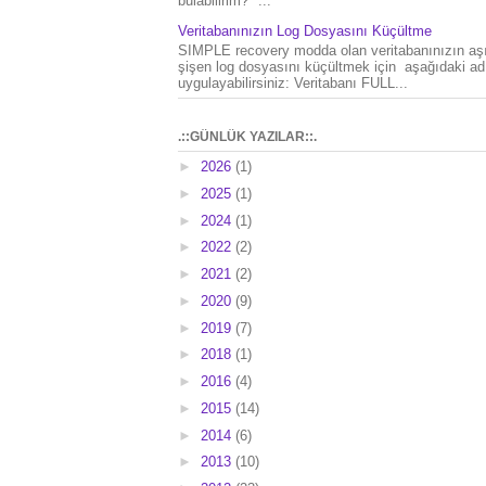
bulabilirim?" ...
Veritabanınızın Log Dosyasını Küçültme
SIMPLE recovery modda olan veritabanınızın aşı
şişen log dosyasını küçültmek için aşağıdaki ad
uygulayabilirsiniz: Veritabanı FULL...
.::GÜNLÜK YAZILAR::.
►
2026
(1)
►
2025
(1)
►
2024
(1)
►
2022
(2)
►
2021
(2)
►
2020
(9)
►
2019
(7)
►
2018
(1)
►
2016
(4)
►
2015
(14)
►
2014
(6)
►
2013
(10)