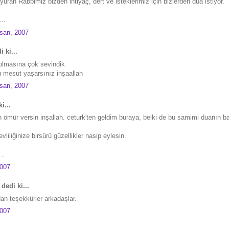
ran Rabbimiz bizden ihtiyaç, dert ve isteklerimiz için bizlerden dua istiyor.
..
san, 2007
 ki...
i olmasına çok sevindik
 mesut yaşarsınız inşaallah
san, 2007
i...
n ömür versin inşallah. ceturk'ten geldim buraya, belki de bu samimi duanın b
vliliğinize birsürü güzellikler nasip eylesin.
..
2007
dedi ki...
an teşekkürler arkadaşlar.
2007