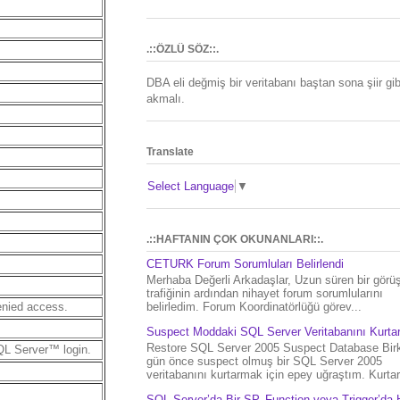
.::ÖZLÜ SÖZ::.
DBA eli değmiş bir veritabanı baştan sona şiir gib
akmalı.
Translate
Select Language
▼
.::HAFTANIN ÇOK OKUNANLARI::.
CETURK Forum Sorumluları Belirlendi
Merhaba Değerli Arkadaşlar, Uzun süren bir gör
trafiğinin ardından nihayet forum sorumlularını
enied access.
belirledim. Forum Koordinatörlüğü görev...
Suspect Moddaki SQL Server Veritabanını Kurt
Restore SQL Server 2005 Suspect Database Bir
SQL Server™ login.
gün önce suspect olmuş bir SQL Server 2005
veritabanını kurtarmak için epey uğraştım. Kurtar.
SQL Server’da Bir SP, Function veya Trigger’da 