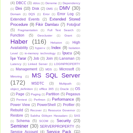
(4)
DBCC
(3)
ddos
(1)
Deneme
(1)
Dependency
DMV
(30)
Dini
(10)
Disk
(2)
(1)
DMS
(1)
Error Log
(2)
Domain
(1)
DQS
(1)
Error
(1)
Extended Stored
Extended Events
(2)
Procedure
(9)
Fikir Damlası
(7)
Fotoğraf
(5)
Fragmantation
(1)
Full Text Search
(1)
Function
(5)
Geocluster
(1)
Grant
(1)
Haber
(116)
High
Hekaton
(1)
Index
(9)
Availability
(2)
hyper-v
(1)
Isolation
İpucu
(24)
Level
(1)
in-memory technology
(1)
İşe Yarar
(7)
Job
(3)
Join
(6)
Lansman
(3)
Latency
(1)
Linked Server
(1)
LOGINPROPERTY
Management
(2)
Microsoft
(3)
(1)
MDS
(1)
MS SQL Server
Mirroring
(1)
(172)
MSDTC
(3)
Multipath
(1)
OS
object_definition
(1)
offlice 365
(1)
Oracle
(1)
(2)
Page
(2)
Partition
(5)
Pegasus
Paging
(1)
Performance
(8)
(2)
Pentest
(1)
Perfmon
(1)
Power View
(2)
PowerShell
(2)
Profiler
(6)
Rebuild
(2)
Recover
(1)
Resource Governor
(1)
Restore
(2)
Sabiha Gökçen Havaalanı
(1)
SAS
Security
(23)
Schema
(5)
(1)
SCOM
(1)
Seminer
(30)
SERVERPROPERTY
(5)
Service Pack
(11)
Service Account
(4)