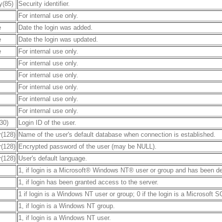
y(85)
Security identifier.
For internal use only.
e
Date the login was added.
e
Date the login was updated.
e
For internal use only.
For internal use only.
For internal use only.
For internal use only.
For internal use only.
For internal use only.
30)
Login ID of the user.
r(128)
Name of the user's default database when connection is established.
r(128)
Encrypted password of the user (may be NULL).
r(128)
User's default language.
1, if login is a Microsoft® Windows NT® user or group and has been d
1, if login has been granted access to the server.
1 if login is a Windows NT user or group; 0 if the login is a Microsoft 
1, if login is a Windows NT group.
1, if login is a Windows NT user.