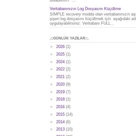
bulabilirim?" ...
Veritabanınızın Log Dosyasını Küçültme
SIMPLE recovery modda olan veritabanınızın aşı
şişen log dosyasını küçültmek için aşağıdaki ad
uygulayabilirsiniz: Veritabanı FULL...
.::GÜNLÜK YAZILAR::.
►
2026
(1)
►
2025
(1)
►
2024
(1)
►
2022
(2)
►
2021
(2)
►
2020
(9)
►
2019
(7)
►
2018
(1)
►
2016
(4)
►
2015
(14)
►
2014
(6)
►
2013
(10)