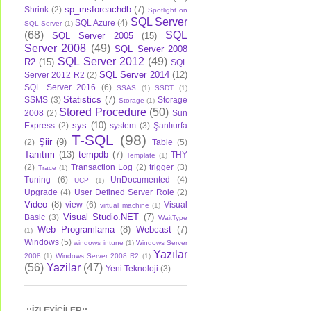
sp_msforeachdb
(7)
Shrink
(2)
Spotlight on
SQL Server
SQL Azure
(4)
SQL Server
(1)
(68)
SQL
SQL Server 2005
(15)
Server 2008
(49)
SQL Server 2008
SQL Server 2012
(49)
R2
(15)
SQL
SQL Server 2014
(12)
Server 2012 R2
(2)
SQL Server 2016
(6)
SSAS
(1)
SSDT
(1)
Statistics
(7)
SSMS
(3)
Storage
Storage
(1)
Stored Procedure
(50)
2008
(2)
Sun
sys
(10)
Express
(2)
system
(3)
Şanlıurfa
T-SQL
(98)
Şiir
(9)
(2)
Table
(5)
Tanıtım
(13)
tempdb
(7)
THY
Template
(1)
(2)
Transaction Log
(2)
trigger
(3)
Trace
(1)
Tuning
(6)
UnDocumented
(4)
UCP
(1)
Upgrade
(4)
User Defined Server Role
(2)
Video
(8)
view
(6)
Visual
virtual machine
(1)
Visual Studio.NET
(7)
Basic
(3)
WaitType
Web Programlama
(8)
Webcast
(7)
(1)
Windows
(5)
windows intune
(1)
Windows Server
Yazılar
2008
(1)
Windows Server 2008 R2
(1)
(56)
Yazilar
(47)
Yeni Teknoloji
(3)
.::İZLEYİCİLER::.