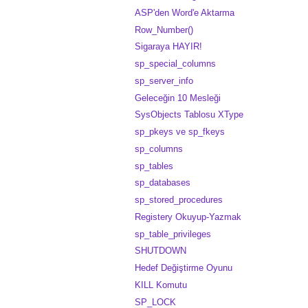
ASP'den Word'e Aktarma
Row_Number()
Sigaraya HAYIR!
sp_special_columns
sp_server_info
Geleceğin 10 Mesleği
SysObjects Tablosu XType
sp_pkeys ve sp_fkeys
sp_columns
sp_tables
sp_databases
sp_stored_procedures
Registery Okuyup-Yazmak
sp_table_privileges
SHUTDOWN
Hedef Değiştirme Oyunu
KILL Komutu
SP_LOCK