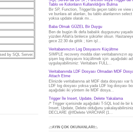
Tablo ve Kolonların Kullanıldığını Bulma
Bir SP, Function, Trigger'da geçen tablo ve view 
ve bunlara ait alanları, bu tablo alanlarının select
yoksa update olarak mı...
Baba Olmak GÜZEL Bir Duygu
Ben de bugün ilk defa babalık duygusunu yaşad
yüzden Allah'a binlerce şükürler olsun. Hastaney
gece 22:30 da gittik ; tüm işl...
Veritabanınızın Log Dosyasını Küçültme
SIMPLE recovery modda olan veritabanınızın aşı
used by SQL Server.
şişen log dosyasını küçültmek için aşağıdaki ad
uygulayabilirsiniz: Veritabanı FULL...
Veritabanında LDF Dosyası Olmadan MDF Dosya
Attach Etme
Elinizde veritabanına ait MDF data dosyası var f
LDF log dosyası yoksa yada LDF log dosyası bo
aşağıdaki iki yöntem ile MDF dosya...
Trigger İle Insert, Update, Delete Yakalama
/* Trigger içerisinde aşağıdaki T-SQL kod ile bir 
Insert, Update, Delete olduğunu yakalayabilirsiniz
DECLARE @IfDelete VARCHAR (1...
.::AYIN ÇOK OKUNANLARI::.