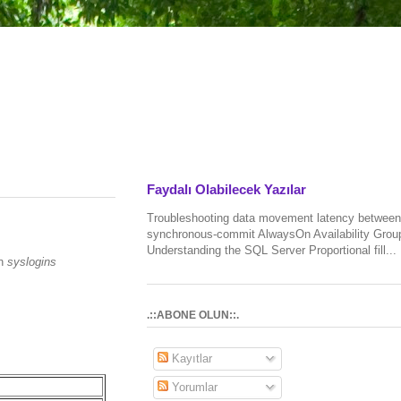
Faydalı Olabilecek Yazılar
Troubleshooting data movement latency between
synchronous-commit AlwaysOn Availability Grou
Understanding the SQL Server Proportional fill...
an
syslogins
.::ABONE OLUN::.
Kayıtlar
Yorumlar