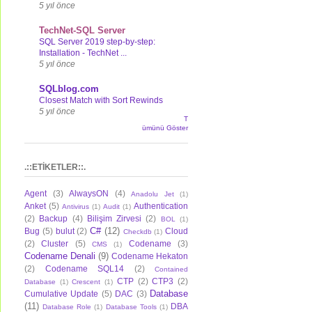
5 yıl önce
TechNet-SQL Server
SQL Server 2019 step-by-step:
Installation - TechNet ...
5 yıl önce
SQLblog.com
Closest Match with Sort Rewinds
5 yıl önce
T
ümünü Göster
.::ETİKETLER::.
Agent
(3)
AlwaysON
(4)
Anadolu Jet
(1)
Anket
(5)
Authentication
Antivirus
(1)
Audit
(1)
(2)
Backup
(4)
Bilişim Zirvesi
(2)
BOL
(1)
C#
(12)
Bug
(5)
bulut
(2)
Cloud
Checkdb
(1)
(2)
Cluster
(5)
Codename
(3)
CMS
(1)
Codename Denali
(9)
Codename Hekaton
(2)
Codename SQL14
(2)
Contained
CTP
(2)
CTP3
(2)
Database
(1)
Crescent
(1)
Database
Cumulative Update
(5)
DAC
(3)
(11)
DBA
Database Role
(1)
Database Tools
(1)