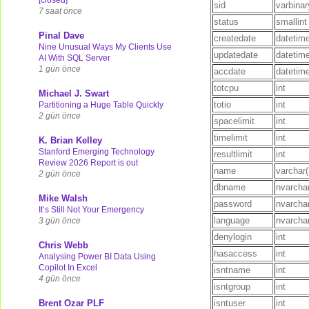
sid
varbinar
7 saat önce
status
smallint
Pinal Dave
createdate
datetim
Nine Unusual Ways My Clients Use
updatedate
datetim
AI With SQL Server
1 gün önce
accdate
datetim
totcpu
int
Michael J. Swart
totio
int
Partitioning a Huge Table Quickly
2 gün önce
spacelimit
int
timelimit
int
K. Brian Kelley
Stanford Emerging Technology
resultlimit
int
Review 2026 Report is out
name
varchar(
2 gün önce
dbname
nvarcha
Mike Walsh
password
nvarcha
It’s Still Not Your Emergency
language
nvarcha
3 gün önce
denylogin
int
Chris Webb
hasaccess
int
Analysing Power BI Data Using
Copilot In Excel
isntname
int
4 gün önce
isntgroup
int
Brent Ozar PLF
isntuser
int