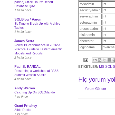
[Video] Office Hours: Desert
sysadmin
int
Database Q&A
securityadmin
int
1 hafta önce
serveradmin
int
SQLBlog / Aaron
setupadmin
int
It's Time to Break Up with Archive
Tables
processadmin
int
1 hafta önce
diskadmin
int
James Serra
dbcreator
int
Power BI Performance in 2026: A
loginname
nvarcha
Practical Guide to Faster Semantic
Models and Reports
2 hafta önce
Paul S. RANDAL
ETİKETLER:
MS SQL S
Presenting a workshop at PASS
Summit West in Seattle!
Hiç yorum yo
4 hafta önce
Andy Warren
Yorum Gönder
Catching Up On SQLOrlando
7 ay önce
Grant Fritchey
Slide Decks
1 yıl önce