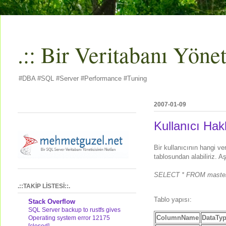
.:: Bir Veritabanı Yöneti
#DBA #SQL #Server #Performance #Tuning
2007-01-09
Kullanıcı Hakl
Bir kullanıcının hangi v
tablosundan alabiliriz. Aş
SELECT * FROM master.
.::TAKİP LİSTESİ::.
Tablo yapısı:
Stack Overflow
SQL Server backup to rustfs gives
ColumnName
DataTy
Operating system error 12175
[closed]