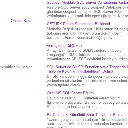
Suspect Moddaki SQL Server Veritabanını Kurt
Restore SQL Server 2005 Suspect Database Bir
gün önce suspect olmuş bir SQL Server 2005
veritabanını kurtarmak için epey uğraştım. Kurtar.
Önceki Kayıt
CETURK Forum Sorumluları Belirlendi
Merhaba Değerli Arkadaşlar, Uzun süren bir gör
trafiğinin ardından nihayet forum sorumlularını
belirledim. Forum Koordinatörlüğü görev...
Veri İşleme Dili(DML)
Amaç: Bu makale ile SQL(Structure of Query
Language)'in DML(Data Manuplation Language)
komutlarından SELECT deyimini inceleyip, irdele.
 sahiplerini bağlar.
SQL Server’da Bir SP, Function veya Trigger’da 
Tablo ve Kolonların Kullanıldığını Bulma
Bir SP, Function, Trigger'da geçen tablo ve view 
ve bunlara ait alanları, bu tablo alanlarının select
yoksa update olarak mı...
Özel MS SQL Server Eğitimi
Uzun bir süredir SQL Eğitimleri veremiyorum.
İlgilenenlere duyurulur. Benden bireysel/grup ola
Server ile ilgili herhangi bir konud...
Bir Tablodaki Kümülatif Satır Toplamını Bulma
Yazılım geliştiren bir arkadaşın "Bir tablodaki küm
satır toplamı belli değerin altında olan kayıtları na