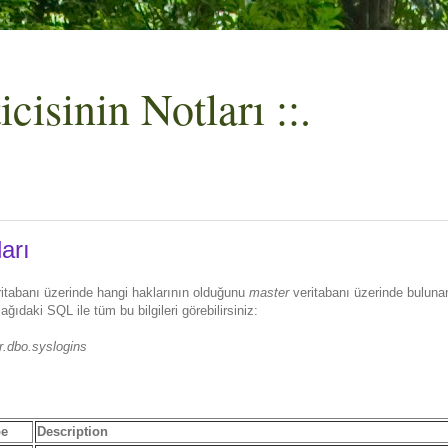
cisinin Notları ::.
arı
eritabanı üzerinde hangi haklarının olduğunu
master
veritabanı üzerinde bulun
ağıdaki SQL ile tüm bu bilgileri görebilirsiniz:
dbo.syslogins
pe
Description