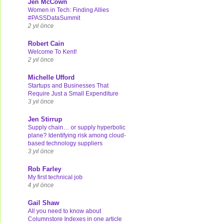
Jen McCown
Women in Tech: Finding Allies
#PASSDataSummit
2 yıl önce
Robert Cain
Welcome To Kent!
2 yıl önce
Michelle Ufford
Startups and Businesses That
Require Just a Small Expenditure
3 yıl önce
Jen Stirrup
Supply chain… or supply hyperbolic
plane? Identifying risk among cloud-
based technology suppliers
3 yıl önce
Rob Farley
My first technical job
4 yıl önce
Gail Shaw
All you need to know about
Columnstore Indexes in one article