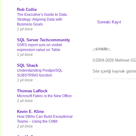
Rob Collie
The Executive’s Guide to Data
Strategy: Aligning Data with
Sonraki Kayıt
Business Goals
1 yıl önce
SQL Server Techcommunity
SSRS report sum on visible
.::UYARI::.
expression value on Table
1 yıl önce
©2004-2026 Mehmet G
SQL Shack
Understanding PostgreSQL
Site içeriği kaynak göst
SUBSTRING function
1 yıl önce
Thomas LaRock
Microsoft Fabric is the New Office
2 yıl önce
Kevin E. Kline
How DBAs Can Build Exceptional
Teams – Using the CMM
2 yıl önce