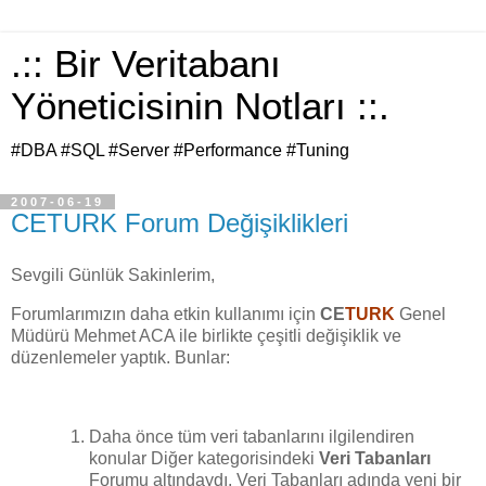
.:: Bir Veritabanı
Yöneticisinin Notları ::.
#DBA #SQL #Server #Performance #Tuning
2007-06-19
CETURK Forum Değişiklikleri
Sevgili Günlük Sakinlerim,
Forumlarımızın daha etkin kullanımı için
CE
TURK
Genel
Müdürü Mehmet ACA ile birlikte çeşitli değişiklik ve
düzenlemeler yaptık. Bunlar:
Daha önce tüm veri tabanlarını ilgilendiren
konular Diğer kategorisindeki
Veri Tabanları
Forumu altındaydı. Veri Tabanları adında yeni bir