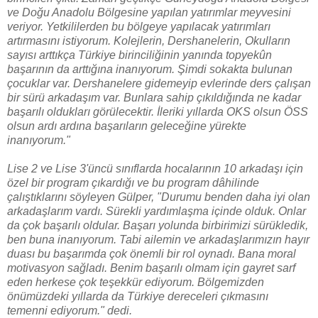
ve Doğu Anadolu Bölgesine yapılan yatırımlar meyvesini
veriyor. Yetkililerden bu bölgeye yapılacak yatırımları
artırmasını istiyorum. Kolejlerin, Dershanelerin, Okulların
sayısı arttıkça Türkiye birinciliğinin yanında topyekûn
başarının da arttığına inanıyorum. Şimdi sokakta bulunan
çocuklar var. Dershanelere gidemeyip evlerinde ders çalışan
bir sürü arkadaşım var. Bunlara sahip çıkıldığında ne kadar
başarılı oldukları görülecektir. İleriki yıllarda OKS olsun ÖSS
olsun ardı ardına başarıların geleceğine yürekte
inanıyorum."
Lise 2 ve Lise 3'üncü sınıflarda hocalarının 10 arkadaşı için
özel bir program çıkardığı ve bu program dâhilinde
çalıştıklarını söyleyen Gülper, "Durumu benden daha iyi olan
arkadaşlarım vardı. Sürekli yardımlaşma içinde olduk. Onlar
da çok başarılı oldular. Başarı yolunda birbirimizi sürükledik,
ben buna inanıyorum. Tabi ailemin ve arkadaşlarımızın hayır
duası bu başarımda çok önemli bir rol oynadı. Bana moral
motivasyon sağladı. Benim başarılı olmam için gayret sarf
eden herkese çok teşekkür ediyorum. Bölgemizden
önümüzdeki yıllarda da Türkiye dereceleri çıkmasını
temenni ediyorum." dedi.