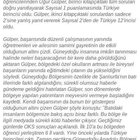
öğrencilerinden Uğur Gülper, birinci kitapçıktaki tüm soruları
doğru yanıtlayarak Sayısal 1 puanlamasında Türkiye
birincisi oldu. Gülper, ikinci kitapçıktaki sorulardan sadece
2'sine yanlış yanıt vererek Sayısal 2'den de Türkiye 12'incisi
oldu.
Gülper, başarısında düzenli çalışmasının yanında
öğretmenleri ve ailesinin samimi gayretinin de etkili
olduğunun altını çizdi. Güneydoğu insanına imkân tanınması
halinde neleri başaracağının bir kere daha görüldüğünü
aktaran Gülper, bölgedeki özel okulların artması ile bireysel
başarıların yanında eğitimdeki çıtanın da yükseldiğini
söyledi. Güneydoğu Bölgesinin özelikle de Şanlıurfa'nın batı
illerinde farklı algılandığını, sürekli olumsuz haberle
gündeme geldiğini hatırlatan Gülper, son dönemlerde
bölgeye yapılan yatırımların meyvesini vermeye başladığını
kaydetti. Kendi başarısının da bunun bir göstergesi
olduğunun altını çizen Gülper şöyle konuştu: "Batıdaki
insanların bölgemize bakış açısı biraz farklı. Bu bölge ile
ilgili medyada sürekli kötü haberler çıkıyor. Geçtiğimiz
günlerde OKS sonuçları açıklandı. İlk 10'a bu bölgeden
öğrenci yerleştiren 6 İl vardı. Yine önceki yılarda Türkiye
birincileri çıktı. Zaman geçtikçe Güneydoğu Anadolu Bölgesi