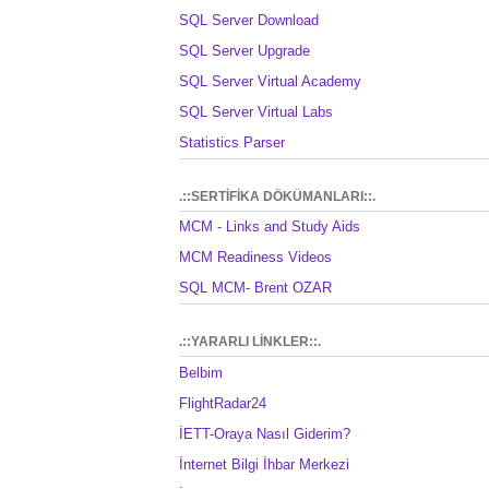
SQL Server Download
SQL Server Upgrade
SQL Server Virtual Academy
SQL Server Virtual Labs
Statistics Parser
.::SERTİFİKA DÖKÜMANLARI::.
MCM - Links and Study Aids
MCM Readiness Videos
SQL MCM- Brent OZAR
.::YARARLI LİNKLER::.
Belbim
FlightRadar24
İETT-Oraya Nasıl Giderim?
İnternet Bilgi İhbar Merkezi