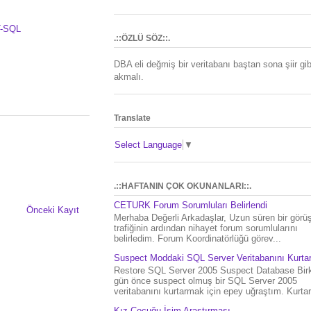
T-SQL
.::ÖZLÜ SÖZ::.
DBA eli değmiş bir veritabanı baştan sona şiir gib
akmalı.
Translate
Select Language
▼
.::HAFTANIN ÇOK OKUNANLARI::.
CETURK Forum Sorumluları Belirlendi
Önceki Kayıt
Merhaba Değerli Arkadaşlar, Uzun süren bir gör
trafiğinin ardından nihayet forum sorumlularını
belirledim. Forum Koordinatörlüğü görev...
Suspect Moddaki SQL Server Veritabanını Kurt
Restore SQL Server 2005 Suspect Database Bir
gün önce suspect olmuş bir SQL Server 2005
veritabanını kurtarmak için epey uğraştım. Kurtar.
Kız Çocuğu İsim Araştırması