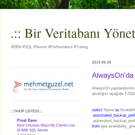
.:: Bir Veritabanı Yöneti
#DBA #SQL #Server #Performance #Tuning
2015-06-26
AlwaysOn'da 
AlwaysOn yapılandırılmış
alındığını aşağıda T-SQL 
select
Name
as
Availab
.::TAKİP LİSTESİ::.
,
automated_backup_pref
Pinal Dave
,
automated_backup_pre
Nine Unusual Ways My Clients Use
from
sys
.
availability_gr
AI With SQL Server
2 gün önce