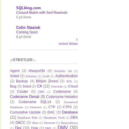
SQLblog.com
Closest Match with Sort Rewinds
5 yıl önce
Colin Stasiuk
Coming Soon
6 yıl önce
T
ümünü Göster
.::ETİKETLER::.
Agent
(3)
AlwaysON
(4)
Anadolu Jet
(1)
Anket
(5)
Authentication
Antivirus
(1)
Audit
(1)
(2)
Backup
(4)
Bilişim Zirvesi
(2)
BOL
(1)
C#
(12)
Bug
(5)
bulut
(2)
Cloud
Checkdb
(1)
(2)
Cluster
(5)
Codename
(3)
CMS
(1)
Codename Denali
(9)
Codename Hekaton
(2)
Codename SQL14
(2)
Contained
CTP
(2)
CTP3
(2)
Database
(1)
Crescent
(1)
Database
Cumulative Update
(5)
DAC
(3)
(11)
DBA
Database Role
(1)
Database Tools
(1)
(4)
DBCC
(3)
ddos
(1)
Deneme
(1)
Dependency
DMV
(30)
Dini
(10)
Disk
(2)
(1)
DMS
(1)