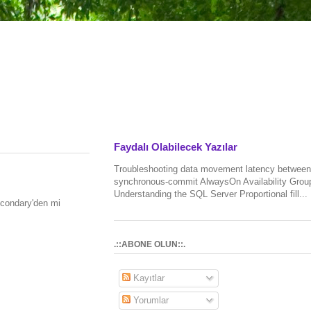
Faydalı Olabilecek Yazılar
Troubleshooting data movement latency between
synchronous-commit AlwaysOn Availability Grou
Understanding the SQL Server Proportional fill...
econdary'den mi
.::ABONE OLUN::.
Kayıtlar
Yorumlar