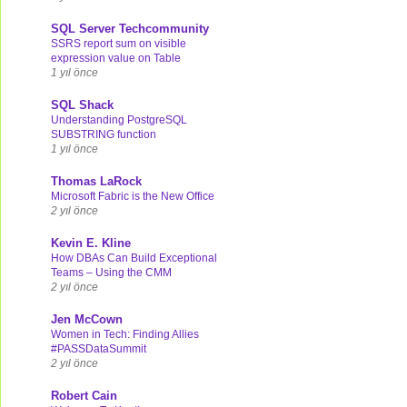
SQL Server Techcommunity
SSRS report sum on visible
expression value on Table
1 yıl önce
SQL Shack
Understanding PostgreSQL
SUBSTRING function
1 yıl önce
Thomas LaRock
Microsoft Fabric is the New Office
2 yıl önce
Kevin E. Kline
How DBAs Can Build Exceptional
Teams – Using the CMM
2 yıl önce
Jen McCown
Women in Tech: Finding Allies
#PASSDataSummit
2 yıl önce
Robert Cain