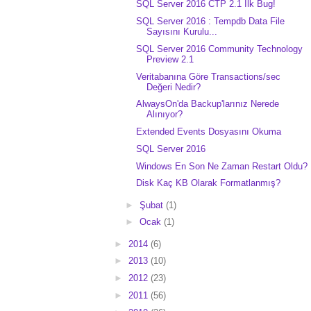
SQL Server 2016 CTP 2.1 İlk Bug!
SQL Server 2016 : Tempdb Data File
Sayısını Kurulu...
SQL Server 2016 Community Technology
Preview 2.1
Veritabanına Göre Transactions/sec
Değeri Nedir?
AlwaysOn'da Backup'larınız Nerede
Alınıyor?
Extended Events Dosyasını Okuma
SQL Server 2016
Windows En Son Ne Zaman Restart Oldu?
Disk Kaç KB Olarak Formatlanmış?
►
Şubat
(1)
►
Ocak
(1)
►
2014
(6)
►
2013
(10)
►
2012
(23)
►
2011
(56)