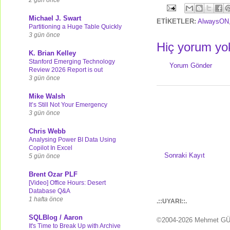
Michael J. Swart
ETİKETLER:
AlwaysON
Partitioning a Huge Table Quickly
3 gün önce
Hiç yorum yo
K. Brian Kelley
Stanford Emerging Technology
Yorum Gönder
Review 2026 Report is out
3 gün önce
Mike Walsh
It’s Still Not Your Emergency
3 gün önce
Chris Webb
Analysing Power BI Data Using
Copilot In Excel
Sonraki Kayıt
5 gün önce
Brent Ozar PLF
[Video] Office Hours: Desert
Database Q&A
1 hafta önce
.::UYARI::.
SQLBlog / Aaron
©2004-2026 Mehmet G
It's Time to Break Up with Archive