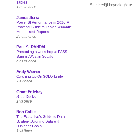
Tables
Site içeriği kaynak göst
1 hafta önce
James Serra
Power BI Performance in 2026: A
Practical Guide to Faster Semantic
Models and Reports
2 hafta önce
Paul S. RANDAL
Presenting a workshop at PASS
Summit West in Seattle!
4 hafta önce
Andy Warren
Catching Up On SQLOrlando
7 ay önce
Grant Fritchey
Slide Decks
1 yıl önce
Rob Collie
The Executive’s Guide to Data
Strategy: Aligning Data with
Business Goals
1 yıl önce