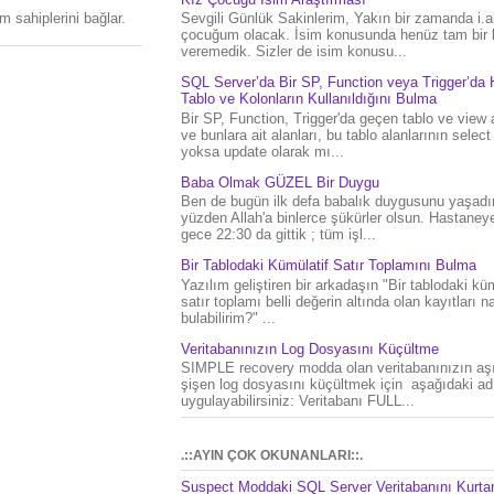
Sevgili Günlük Sakinlerim, Yakın bir zamanda i.al
 sahiplerini bağlar.
çocuğum olacak. İsim konusunda henüz tam bir 
veremedik. Sizler de isim konusu...
SQL Server’da Bir SP, Function veya Trigger’da 
Tablo ve Kolonların Kullanıldığını Bulma
Bir SP, Function, Trigger'da geçen tablo ve view 
ve bunlara ait alanları, bu tablo alanlarının select
yoksa update olarak mı...
Baba Olmak GÜZEL Bir Duygu
Ben de bugün ilk defa babalık duygusunu yaşad
yüzden Allah'a binlerce şükürler olsun. Hastaney
gece 22:30 da gittik ; tüm işl...
Bir Tablodaki Kümülatif Satır Toplamını Bulma
Yazılım geliştiren bir arkadaşın "Bir tablodaki küm
satır toplamı belli değerin altında olan kayıtları na
bulabilirim?" ...
Veritabanınızın Log Dosyasını Küçültme
SIMPLE recovery modda olan veritabanınızın aşı
şişen log dosyasını küçültmek için aşağıdaki ad
uygulayabilirsiniz: Veritabanı FULL...
.::AYIN ÇOK OKUNANLARI::.
Suspect Moddaki SQL Server Veritabanını Kurt