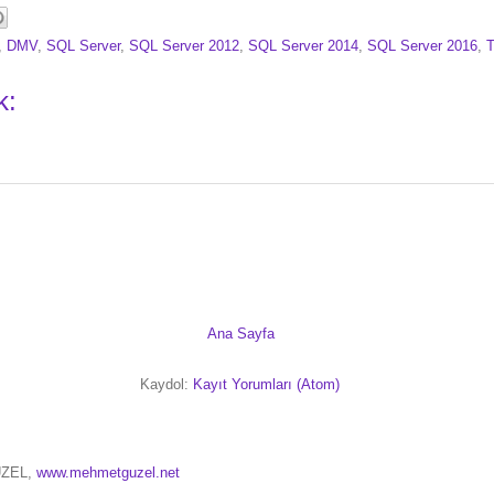
,
DMV
,
SQL Server
,
SQL Server 2012
,
SQL Server 2014
,
SQL Server 2016
,
k:
Ana Sayfa
Kaydol:
Kayıt Yorumları (Atom)
ÜZEL,
www.mehmetguzel.net