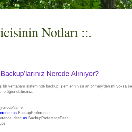
cisinin Notları ::.
Backup'larınız Nerede Alınıyor?
 bir veritabanı sisteminde backup işlemlerinin şu an primary'den mi yoksa s
ile öğrenebilirsiniz:
ityGroupName
erence
as
BackupPreference
ference_desc
as
BackupPreferenceDesc
oups