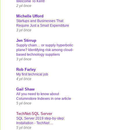
Welcome To Kent!
2 yıl önce
Michelle Ufford
Startups and Businesses That
Require Just a Small Expenditure
3 yıl önce
Jen Stirrup
Supply chain… or supply hyperbolic
plane? Identifying risk among cloud-
based technology suppliers
3 yıl önce
Rob Farley
My first technical job
4 yıl önce
Gail Shaw
All you need to know about
Columnstore Indexes in one article
5 yıl önce
TechNet-SQL Server
SQL Server 2019 step-by-step:
Installation - TechNet ...
5 yıl önce