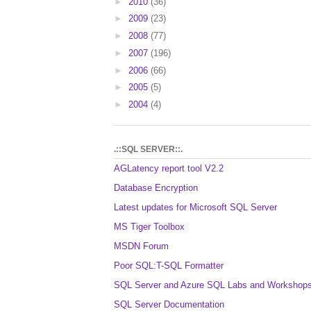
►
2010
(36)
►
2009
(23)
►
2008
(77)
►
2007
(196)
►
2006
(66)
►
2005
(5)
►
2004
(4)
.::SQL SERVER::.
AGLatency report tool V2.2
Database Encryption
Latest updates for Microsoft SQL Server
MS Tiger Toolbox
MSDN Forum
Poor SQL:T-SQL Formatter
SQL Server and Azure SQL Labs and Workshop
SQL Server Documentation