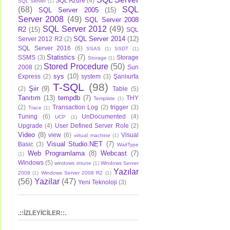
SQL Azure
(4)
SQL Server
(1)
(68)
SQL
SQL Server 2005
(15)
Server 2008
(49)
SQL Server 2008
SQL Server 2012
(49)
R2
(15)
SQL
SQL Server 2014
(12)
Server 2012 R2
(2)
SQL Server 2016
(6)
SSAS
(1)
SSDT
(1)
Statistics
(7)
SSMS
(3)
Storage
Storage
(1)
Stored Procedure
(50)
2008
(2)
Sun
sys
(10)
Express
(2)
system
(3)
Şanlıurfa
T-SQL
(98)
Şiir
(9)
(2)
Table
(5)
Tanıtım
(13)
tempdb
(7)
THY
Template
(1)
(2)
Transaction Log
(2)
trigger
(3)
Trace
(1)
Tuning
(6)
UnDocumented
(4)
UCP
(1)
Upgrade
(4)
User Defined Server Role
(2)
Video
(8)
view
(6)
Visual
virtual machine
(1)
Visual Studio.NET
(7)
Basic
(3)
WaitType
Web Programlama
(8)
Webcast
(7)
(1)
Windows
(5)
windows intune
(1)
Windows Server
Yazılar
2008
(1)
Windows Server 2008 R2
(1)
(56)
Yazilar
(47)
Yeni Teknoloji
(3)
.::İZLEYİCİLER::.