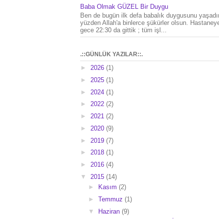
Baba Olmak GÜZEL Bir Duygu
Ben de bugün ilk defa babalık duygusunu yaşad
yüzden Allah'a binlerce şükürler olsun. Hastaney
gece 22:30 da gittik ; tüm işl...
.::GÜNLÜK YAZILAR::.
►
2026
(1)
►
2025
(1)
►
2024
(1)
►
2022
(2)
►
2021
(2)
►
2020
(9)
►
2019
(7)
►
2018
(1)
►
2016
(4)
▼
2015
(14)
►
Kasım
(2)
►
Temmuz
(1)
▼
Haziran
(9)