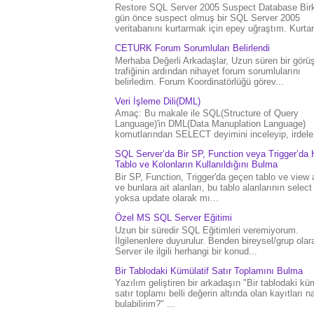
Restore SQL Server 2005 Suspect Database Bir
gün önce suspect olmuş bir SQL Server 2005
veritabanını kurtarmak için epey uğraştım. Kurtar.
CETURK Forum Sorumluları Belirlendi
Merhaba Değerli Arkadaşlar, Uzun süren bir gör
trafiğinin ardından nihayet forum sorumlularını
belirledim. Forum Koordinatörlüğü görev...
Veri İşleme Dili(DML)
Amaç: Bu makale ile SQL(Structure of Query
Language)'in DML(Data Manuplation Language)
komutlarından SELECT deyimini inceleyip, irdele.
SQL Server’da Bir SP, Function veya Trigger’da 
Tablo ve Kolonların Kullanıldığını Bulma
Bir SP, Function, Trigger'da geçen tablo ve view 
ve bunlara ait alanları, bu tablo alanlarının select
yoksa update olarak mı...
Özel MS SQL Server Eğitimi
Uzun bir süredir SQL Eğitimleri veremiyorum.
İlgilenenlere duyurulur. Benden bireysel/grup ola
Server ile ilgili herhangi bir konud...
Bir Tablodaki Kümülatif Satır Toplamını Bulma
Yazılım geliştiren bir arkadaşın "Bir tablodaki küm
satır toplamı belli değerin altında olan kayıtları na
bulabilirim?" ...