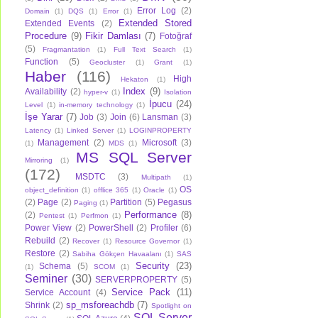
Error Log
(2)
Domain
(1)
DQS
(1)
Error
(1)
Extended Stored
Extended Events
(2)
Procedure
(9)
Fikir Damlası
(7)
Fotoğraf
(5)
Fragmantation
(1)
Full Text Search
(1)
Function
(5)
Geocluster
(1)
Grant
(1)
Haber
(116)
High
Hekaton
(1)
Index
(9)
Availability
(2)
hyper-v
(1)
Isolation
İpucu
(24)
Level
(1)
in-memory technology
(1)
İşe Yarar
(7)
Job
(3)
Join
(6)
Lansman
(3)
Latency
(1)
Linked Server
(1)
LOGINPROPERTY
Management
(2)
Microsoft
(3)
(1)
MDS
(1)
MS SQL Server
Mirroring
(1)
(172)
MSDTC
(3)
Multipath
(1)
OS
object_definition
(1)
offlice 365
(1)
Oracle
(1)
(2)
Page
(2)
Partition
(5)
Pegasus
Paging
(1)
Performance
(8)
(2)
Pentest
(1)
Perfmon
(1)
Power View
(2)
PowerShell
(2)
Profiler
(6)
Rebuild
(2)
Recover
(1)
Resource Governor
(1)
Restore
(2)
Sabiha Gökçen Havaalanı
(1)
SAS
Security
(23)
Schema
(5)
(1)
SCOM
(1)
Seminer
(30)
SERVERPROPERTY
(5)
Service Pack
(11)
Service Account
(4)
sp_msforeachdb
(7)
Shrink
(2)
Spotlight on
SQL Server