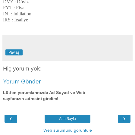
DVZ : Döviz
FYT : Fiyat
INI : Initilation
IRS : İrsaliye
Paylaş
Hiç yorum yok:
Yorum Gönder
Lütfen yorumlarınızda Ad Soyad ve Web
sayfanızın adresini girelim!
‹
›
Ana Sayfa
Web sürümünü görüntüle