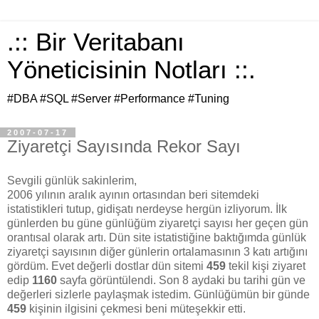
.:: Bir Veritabanı
Yöneticisinin Notları ::.
#DBA #SQL #Server #Performance #Tuning
2007-07-17
Ziyaretçi Sayısında Rekor Sayı
Sevgili günlük sakinlerim,
2006 yılının aralık ayının ortasından beri sitemdeki
istatistikleri tutup, gidişatı nerdeyse hergün izliyorum. İlk
günlerden bu güne günlüğüm ziyaretçi sayısı her geçen gün
orantısal olarak artı. Dün site istatistiğine baktığımda günlük
ziyaretçi sayısının diğer günlerin ortalamasının 3 katı artığını
gördüm. Evet değerli dostlar dün sitemi
459
tekil kişi ziyaret
edip
1160
sayfa görüntülendi. Son 8 aydaki bu tarihi gün ve
değerleri sizlerle paylaşmak istedim. Günlüğümün bir günde
459
kişinin ilgisini çekmesi beni müteşekkir etti.