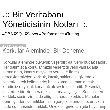
.:: Bir Veritabanı
Yöneticisinin Notları ::.
#DBA #SQL #Server #Performance #Tuning
2010-12-21
Korkular Aleminde -Bir Deneme
Korkular aleminde büyüyüp yeşerdik; dal verip budak saldık.
Her dalımızda korkularımızın yeşerttigi yeşil yapraklarla
sarmalanıp, kırmızı meyveler verdik. Yıllarca
gerçeklerimizden korktuk, kaçtık, saklandık, gizlendik,
sesimizi titrek kelimelerle; hatta zaman zaman ancak
kendimiz duyacak kadar alçak sesle seslendik. Sesimizi,
sesimizle birlikte meramızı aktarmaya çalıştık. Sesimizden
korktuk, sesimizin ifade ettigi manadan korktuk. Manaların
derinliğinden, derinliklerimizin gerçek özünden, özümüzün
ifade edilmesinden ürktük. Ürkek bir güvercin gibi havalanıp;