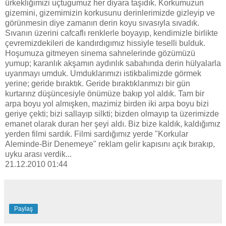
ürkekliğimizi uçtugumuz her diyara taşıdık. Korkumuzun
gizemini, gizemimizin korkusunu derinlerimizde gizleyip ve
görünmesin diye zamanın derin koyu sıvasıyla sıvadık.
Sıvanın üzerini cafcaflı renklerle boyayıp, kendimizle birlikte
çevremizdekileri de kandırdıgımız hissiyle teselli bulduk.
Hoşumuza gitmeyen sinema sahnelerinde gözümüzü
yumup; karanlık akşamın aydınlık sabahında derin hülyalarla
uyanmayı umduk. Umduklarımızı istikbalimizde görmek
yerine; geride bıraktık. Geride bıraktıklarımızı bir gün
kurtarırız düşüncesiyle önümüze bakıp yol aldık. Tam bir
arpa boyu yol almışken, mazimiz birden iki arpa boyu bizi
geriye çekti; bizi sallayıp silkti; bizden olmayıp ta üzerimizde
emanet olarak duran her şeyi aldı. Biz bize kaldık, kaldığımız
yerden filmi sardık. Filmi sardığımız yerde "Korkular
Aleminde-Bir Denemeye" reklam gelir kapısını açık bırakıp,
uyku arası verdik...
21.12.2010 01:44
Paylaş