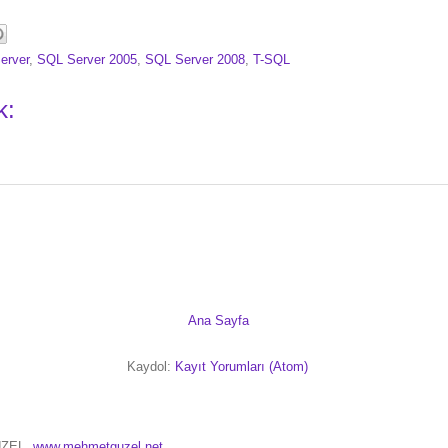
erver
,
SQL Server 2005
,
SQL Server 2008
,
T-SQL
k:
Ana Sayfa
Kaydol:
Kayıt Yorumları (Atom)
ÜZEL,
www.mehmetguzel.net