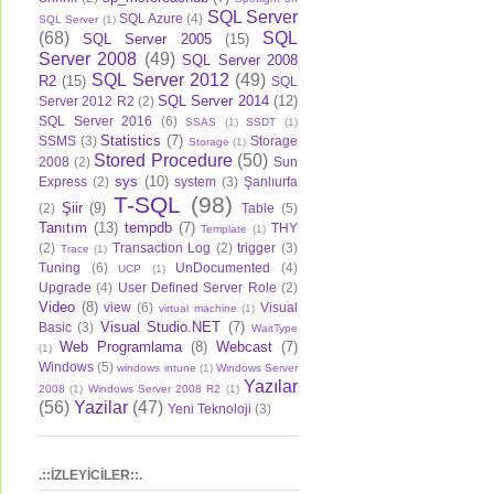
SQL Server
SQL Azure
(4)
SQL Server
(1)
(68)
SQL
SQL Server 2005
(15)
Server 2008
(49)
SQL Server 2008
SQL Server 2012
(49)
R2
(15)
SQL
SQL Server 2014
(12)
Server 2012 R2
(2)
SQL Server 2016
(6)
SSAS
(1)
SSDT
(1)
Statistics
(7)
SSMS
(3)
Storage
Storage
(1)
Stored Procedure
(50)
2008
(2)
Sun
sys
(10)
Express
(2)
system
(3)
Şanlıurfa
T-SQL
(98)
Şiir
(9)
(2)
Table
(5)
Tanıtım
(13)
tempdb
(7)
THY
Template
(1)
(2)
Transaction Log
(2)
trigger
(3)
Trace
(1)
Tuning
(6)
UnDocumented
(4)
UCP
(1)
Upgrade
(4)
User Defined Server Role
(2)
Video
(8)
view
(6)
Visual
virtual machine
(1)
Visual Studio.NET
(7)
Basic
(3)
WaitType
Web Programlama
(8)
Webcast
(7)
(1)
Windows
(5)
windows intune
(1)
Windows Server
Yazılar
2008
(1)
Windows Server 2008 R2
(1)
(56)
Yazilar
(47)
Yeni Teknoloji
(3)
.::İZLEYİCİLER::.