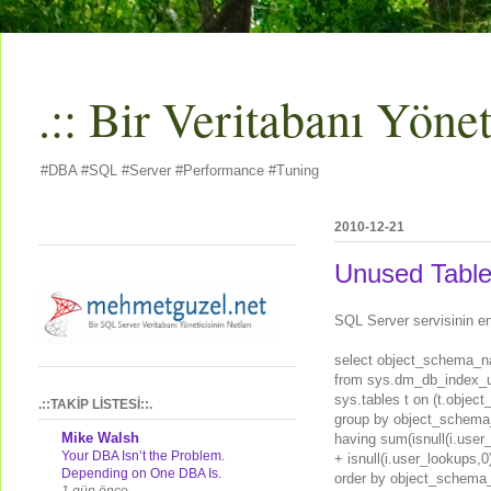
.:: Bir Veritabanı Yöneti
#DBA #SQL #Server #Performance #Tuning
2010-12-21
Unused Table
SQL Server servisinin en 
select object_schema_na
from sys.dm_db_index_usa
sys.tables t on (t.object_
.::TAKİP LİSTESİ::.
group by object_schema_
Mike Walsh
having sum(isnull(i.user
Your DBA Isn’t the Problem.
+ isnull(i.user_lookups,
Depending on One DBA Is.
order by object_schema_n
1 gün önce