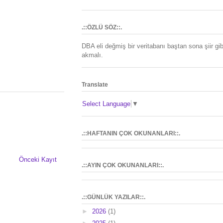
.::ÖZLÜ SÖZ::.
DBA eli değmiş bir veritabanı baştan sona şiir gib
akmalı.
Translate
Select Language
▼
.::HAFTANIN ÇOK OKUNANLARI::.
Önceki Kayıt
.::AYIN ÇOK OKUNANLARI::.
.::GÜNLÜK YAZILAR::.
►
2026
(1)