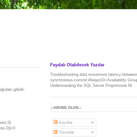
Faydalı Olabilecek Yazılar
Troubleshooting data movement latency between
synchronous-commit AlwaysOn Availability Grou
Understanding the SQL Server Proportional fill...
ğıdaki gibidir:
.::ABONE OLUN::.
cans,0)
Kayıtlar
tes,0))=0
Yorumlar