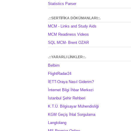
Statistics Parser
.::SERTİFİKA DÖKÜMANLARI::.
MCM - Links and Study Aids
MCM Readiness Videos
SQL MCM- Brent OZAR
.::YARARLI LİNKLER::.
Belbim
FlightRadar24
İETT-Oraya Nasıl Giderim?
İnternet Bilgi İhbar Merkezi
İstanbul Şehir Rehberi
K.T.Ü. Bilgisayar Mühendisliği
KGM Geçiş İhlal Sorgulama
Langtolang
MS Premier Online