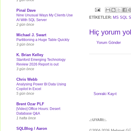
Pinal Dave
Nine Unusual Ways My Clients Use
ETİKETLER:
MS SQL S
AI With SQL Server
2 gün önce
Hiç yorum yo
Michael J. Swart
Partitioning a Huge Table Quickly
Yorum Gönder
3 gün önce
K. Brian Kelley
Stanford Emerging Technology
Review 2026 Report is out
3 gün önce
Chris Webb
Analysing Power BI Data Using
Copilot In Excel
5 gün önce
Sonraki Kayıt
Brent Ozar PLF
[Video] Office Hours: Desert
Database Q&A
1 hafta önce
.::UYARI::.
SQLBlog / Aaron
©2004-2026 Mehmet G