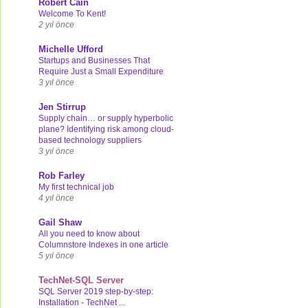
Robert Cain
Welcome To Kent!
2 yıl önce
Michelle Ufford
Startups and Businesses That
Require Just a Small Expenditure
3 yıl önce
Jen Stirrup
Supply chain… or supply hyperbolic
plane? Identifying risk among cloud-
based technology suppliers
3 yıl önce
Rob Farley
My first technical job
4 yıl önce
Gail Shaw
All you need to know about
Columnstore Indexes in one article
5 yıl önce
TechNet-SQL Server
SQL Server 2019 step-by-step:
Installation - TechNet ...