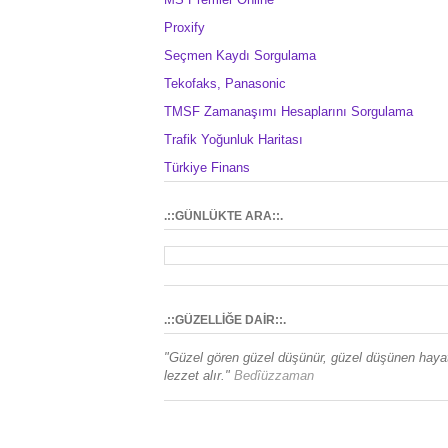
Proxify
Seçmen Kaydı Sorgulama
Tekofaks, Panasonic
TMSF Zamanaşımı Hesaplarını Sorgulama
Trafik Yoğunluk Haritası
Türkiye Finans
.::GÜNLÜKTE ARA::.
.::GÜZELLİĞE DAİR::.
"Güzel gören güzel düşünür, güzel düşünen haya
lezzet alır."
Bedîüzzaman