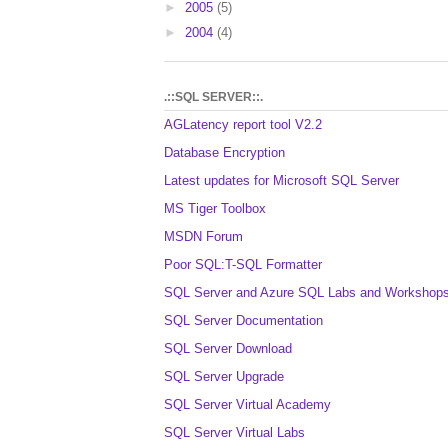
►
2005
(5)
►
2004
(4)
.::SQL SERVER::.
AGLatency report tool V2.2
Database Encryption
Latest updates for Microsoft SQL Server
MS Tiger Toolbox
MSDN Forum
Poor SQL:T-SQL Formatter
SQL Server and Azure SQL Labs and Workshop
SQL Server Documentation
SQL Server Download
SQL Server Upgrade
SQL Server Virtual Academy
SQL Server Virtual Labs