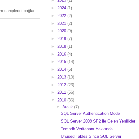
►
2025
(1)
►
2024
(1)
 sahiplerini bağlar.
►
2022
(2)
►
2021
(2)
►
2020
(9)
►
2019
(7)
►
2018
(1)
►
2016
(4)
►
2015
(14)
►
2014
(6)
►
2013
(10)
►
2012
(23)
►
2011
(56)
▼
2010
(36)
▼
Aralık
(7)
SQL Server Authentication Mode
SQL Server 2008 SP2 ile Gelen Yenilikler
Tempdb Veritabanı Hakkında
Unused Tables Since SQL Server