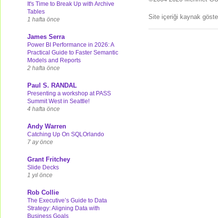
It's Time to Break Up with Archive
Tables
Site içeriği kaynak göst
1 hafta önce
James Serra
Power BI Performance in 2026: A
Practical Guide to Faster Semantic
Models and Reports
2 hafta önce
Paul S. RANDAL
Presenting a workshop at PASS
Summit West in Seattle!
4 hafta önce
Andy Warren
Catching Up On SQLOrlando
7 ay önce
Grant Fritchey
Slide Decks
1 yıl önce
Rob Collie
The Executive’s Guide to Data
Strategy: Aligning Data with
Business Goals