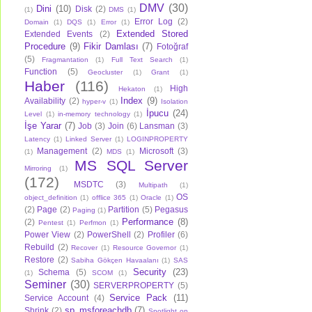
DMV
(30)
Dini
(10)
Disk
(2)
(1)
DMS
(1)
Error Log
(2)
Domain
(1)
DQS
(1)
Error
(1)
Extended Stored
Extended Events
(2)
Procedure
(9)
Fikir Damlası
(7)
Fotoğraf
(5)
Fragmantation
(1)
Full Text Search
(1)
Function
(5)
Geocluster
(1)
Grant
(1)
Haber
(116)
High
Hekaton
(1)
Index
(9)
Availability
(2)
hyper-v
(1)
Isolation
İpucu
(24)
Level
(1)
in-memory technology
(1)
İşe Yarar
(7)
Job
(3)
Join
(6)
Lansman
(3)
Latency
(1)
Linked Server
(1)
LOGINPROPERTY
Management
(2)
Microsoft
(3)
(1)
MDS
(1)
MS SQL Server
Mirroring
(1)
(172)
MSDTC
(3)
Multipath
(1)
OS
object_definition
(1)
offlice 365
(1)
Oracle
(1)
(2)
Page
(2)
Partition
(5)
Pegasus
Paging
(1)
Performance
(8)
(2)
Pentest
(1)
Perfmon
(1)
Power View
(2)
PowerShell
(2)
Profiler
(6)
Rebuild
(2)
Recover
(1)
Resource Governor
(1)
Restore
(2)
Sabiha Gökçen Havaalanı
(1)
SAS
Security
(23)
Schema
(5)
(1)
SCOM
(1)
Seminer
(30)
SERVERPROPERTY
(5)
Service Pack
(11)
Service Account
(4)
sp_msforeachdb
(7)
Shrink
(2)
Spotlight on