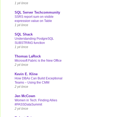
1 yıl önce
SQL Server Techcommunity
SSRS report sum on visible
expression value on Table
1 yıl önce
SQL Shack
Understanding PostgreSQL
SUBSTRING function
1 yıl önce
Thomas LaRock
Microsoft Fabric is the New Office
2 yıl önce
Kevin E. Kline
How DBAs Can Build Exceptional
Teams – Using the CMM
2 yıl önce
Jen McCown
Women in Tech: Finding Allies
#PASSDataSummit
2 yıl önce