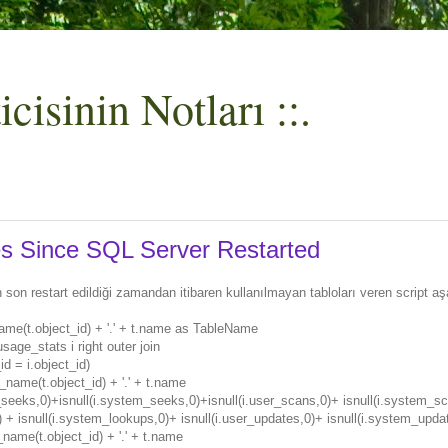
cisinin Notları ::.
s Since SQL Server Restarted
son restart edildiği zamandan itibaren kullanılmayan tabloları veren script aşa
me(t.object_id) + '.' + t.name as TableName
ge_stats i right outer join
id = i.object_id)
name(t.object_id) + '.' + t.name
_seeks,0)+isnull(i.system_seeks,0)+isnull(i.user_scans,0)+ isnull(i.system_s
0) + isnull(i.system_lookups,0)+ isnull(i.user_updates,0)+ isnull(i.system_upda
ame(t.object_id) + '.' + t.name