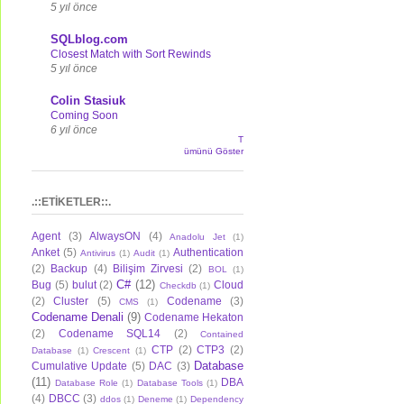
5 yıl önce
SQLblog.com
Closest Match with Sort Rewinds
5 yıl önce
Colin Stasiuk
Coming Soon
6 yıl önce
T
ümünü Göster
.::ETİKETLER::.
Agent
(3)
AlwaysON
(4)
Anadolu Jet
(1)
Anket
(5)
Authentication
Antivirus
(1)
Audit
(1)
(2)
Backup
(4)
Bilişim Zirvesi
(2)
BOL
(1)
C#
(12)
Bug
(5)
bulut
(2)
Cloud
Checkdb
(1)
(2)
Cluster
(5)
Codename
(3)
CMS
(1)
Codename Denali
(9)
Codename Hekaton
(2)
Codename SQL14
(2)
Contained
CTP
(2)
CTP3
(2)
Database
(1)
Crescent
(1)
Database
Cumulative Update
(5)
DAC
(3)
(11)
DBA
Database Role
(1)
Database Tools
(1)
(4)
DBCC
(3)
ddos
(1)
Deneme
(1)
Dependency