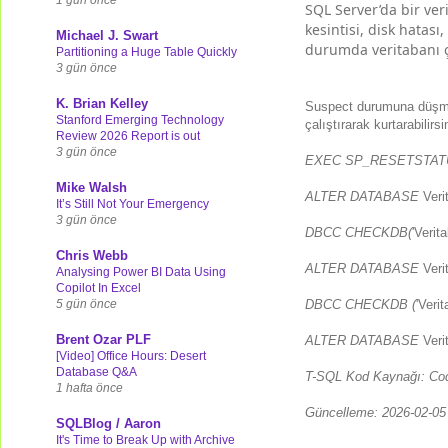
SQL Server’da bir ve
kesintisi, disk hatası
Michael J. Swart
durumda veritabanı çev
Partitioning a Huge Table Quickly
3 gün önce
K. Brian Kelley
Suspect durumuna düşmüş
Stanford Emerging Technology
çalıştırarak kurtarabilirsi
Review 2026 Report is out
3 gün önce
EXEC SP_RESETSTAT
Mike Walsh
ALTER DATABASE
Veri
It’s Still Not Your Emergency
3 gün önce
DBCC CHECKDB(
'Verit
Chris Webb
ALTER DATABASE
Veri
Analysing Power BI Data Using
Copilot In Excel
5 gün önce
DBCC CHECKDB (
'Verit
Brent Ozar PLF
ALTER DATABASE
Veri
[Video] Office Hours: Desert
Database Q&A
T-SQL Kod Kaynağı: Cod
1 hafta önce
Güncelleme: 2026-02-05
SQLBlog / Aaron
It's Time to Break Up with Archive