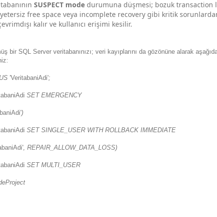
ritabanının
SUSPECT mode
durumuna düşmesi; bozuk transaction lo
, yetersiz free space veya incomplete recovery gibi kritik sorunlard
rimdışı kalır ve kullanıcı erişimi kesilir.
 bir SQL Server veritabanınızı; veri kayıplarını da gözönüne alarak aşağıda
niz:
US
'VeritabaniAdi'
;
tabaniAdi
SET EMERGENCY
abaniAdi'
)
tabaniAdi
SET SINGLE_USER WITH ROLLBACK IMMEDIATE
abaniAdi'
, REPAIR_ALLOW_DATA_LOSS)
tabaniAdi
SET MULTI_USER
eProject