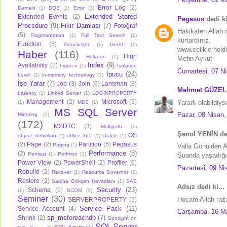
Error Log
(2)
Domain
(1)
DQS
(1)
Error
(1)
Extended Stored
Extended Events
(2)
Pegasus
dedi ki
Procedure
(9)
Fikir Damlası
(7)
Fotoğraf
Hakikaten Allah 
(5)
Fragmantation
(1)
Full Text Search
(1)
kurtardınız.
Function
(5)
Geocluster
(1)
Grant
(1)
www.celiklerhold
Haber
(116)
High
Hekaton
(1)
Metin Aykut
Index
(9)
Availability
(2)
hyper-v
(1)
Isolation
Cumartesi, 07 N
İpucu
(24)
Level
(1)
in-memory technology
(1)
İşe Yarar
(7)
Job
(3)
Join
(6)
Lansman
(3)
Mehmet GÜZEL
Latency
(1)
Linked Server
(1)
LOGINPROPERTY
Management
(2)
Microsoft
(3)
Yararlı olabildi
(1)
MDS
(1)
MS SQL Server
Pazar, 08 Nisan,
Mirroring
(1)
(172)
MSDTC
(3)
Multipath
(1)
Şenol YENİN ded
OS
object_definition
(1)
offlice 365
(1)
Oracle
(1)
(2)
Page
(2)
Partition
(5)
Pegasus
Paging
(1)
Valla Gönülden A
Performance
(8)
(2)
Pentest
(1)
Perfmon
(1)
Şuanda yaşadığı
Power View
(2)
PowerShell
(2)
Profiler
(6)
Pazartesi, 09 Ni
Rebuild
(2)
Recover
(1)
Resource Governor
(1)
Restore
(2)
Sabiha Gökçen Havaalanı
(1)
SAS
Adsız dedi ki...
Security
(23)
Schema
(5)
(1)
SCOM
(1)
Seminer
(30)
Hocam Allah razı
SERVERPROPERTY
(5)
Service Pack
(11)
Service Account
(4)
Çarşamba, 16 M
sp_msforeachdb
(7)
Shrink
(2)
Spotlight on
SQL Server