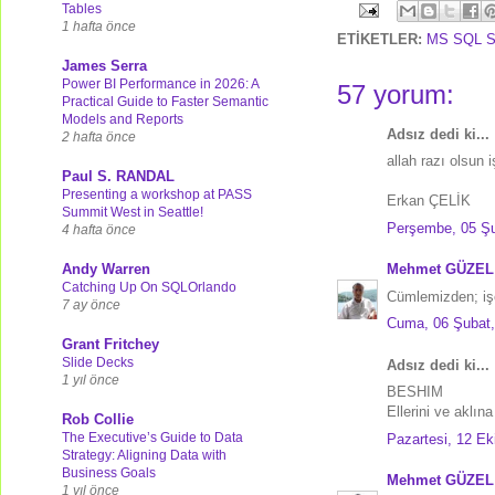
Tables
1 hafta önce
ETİKETLER:
MS SQL S
James Serra
Power BI Performance in 2026: A
57 yorum:
Practical Guide to Faster Semantic
Models and Reports
Adsız dedi ki...
2 hafta önce
allah razı olsun 
Paul S. RANDAL
Presenting a workshop at PASS
Erkan ÇELİK
Summit West in Seattle!
Perşembe, 05 Şu
4 hafta önce
Andy Warren
Mehmet GÜZEL
Catching Up On SQLOrlando
Cümlemizden; iş
7 ay önce
Cuma, 06 Şubat,
Grant Fritchey
Slide Decks
Adsız dedi ki...
1 yıl önce
BESHIM
Ellerini ve aklın
Rob Collie
The Executive’s Guide to Data
Pazartesi, 12 Ek
Strategy: Aligning Data with
Business Goals
Mehmet GÜZEL
1 yıl önce