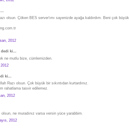
...
razı olsun. Çöken BES server'ımı sayenizde ayağa kaldırdım. Beni çok büyük 
ing.com.tr
isan, 2012
dedi ki...
ysek ne mutlu bize, cümlemizden.
 2012
i ki...
llah Razı olsun. Çok büyük bir sıkıntıdan kurtardınız.
m rahatlama tasvir edilemez.
san, 2012
 olsun, ne muradınız varsa versin yüce yarabbim.
ayıs, 2012