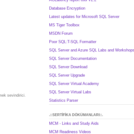
Database Encryption
Latest updates for Microsoft SQL Server
MS Tiger Toolbox
MSDN Forum
Poor SQL:T-SQL Formatter
SQL Server and Azure SQL Labs and Workshop
SQL Server Documentation
SQL Server Download
SQL Server Upgrade
SQL Server Virtual Academy
SQL Server Virtual Labs
ek sevindirici.
Statistics Parser
.::SERTİFİKA DÖKÜMANLARI::.
MCM - Links and Study Aids
MCM Readiness Videos