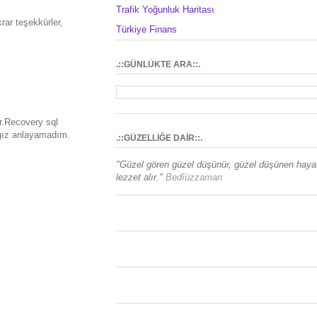
Trafik Yoğunluk Haritası
rar teşekkürler,
Türkiye Finans
.::GÜNLÜKTE ARA::.
r.Recovery sql
ağız anlayamadım.
.::GÜZELLİĞE DAİR::.
"Güzel gören güzel düşünür, güzel düşünen haya
lezzet alır."
Bedîüzzaman