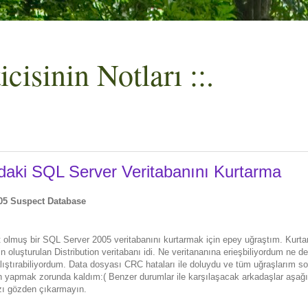
cisinin Notları ::.
aki SQL Server Veritabanını Kurtarma
05 Suspect Database
 olmuş bir SQL Server 2005 veritabanını kurtarmak için epey uğraştım. Kurta
in oluşturulan Distribution veritabanı idi. Ne veritananına erieşbiliyordum ne d
lıştırabiliyordum. Data dosyası CRC hataları ile doluydu ve tüm uğraşlarım s
n yapmak zorunda kaldım:( Benzer durumlar ile karşılaşacak arkadaşlar aşağı
zı gözden çıkarmayın.