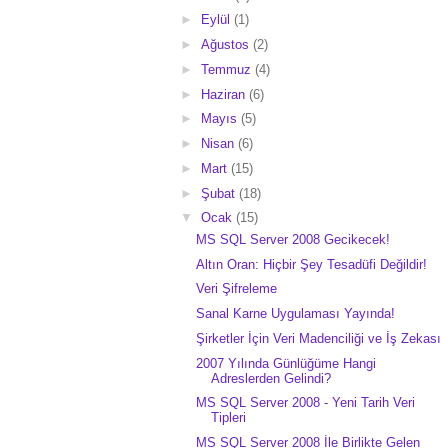
►
Eylül
(1)
►
Ağustos
(2)
►
Temmuz
(4)
►
Haziran
(6)
►
Mayıs
(5)
►
Nisan
(6)
►
Mart
(15)
►
Şubat
(18)
▼
Ocak
(15)
MS SQL Server 2008 Gecikecek!
Altın Oran: Hiçbir Şey Tesadüfi Değildir!
Veri Şifreleme
Sanal Karne Uygulaması Yayında!
Şirketler İçin Veri Madenciliği ve İş Zekası
2007 Yılında Günlüğüme Hangi
Adreslerden Gelindi?
MS SQL Server 2008 - Yeni Tarih Veri
Tipleri
MS SQL Server 2008 İle Birlikte Gelen