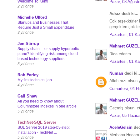
Welcome To Kent!
Pazar, 08 Ağust
2 yıl önce
Adsız dedi ki...
Michelle Ufford
Çok teşekkürler
Startups and Businesses That
gerçekten çok te
Require Just a Small Expenditure
3 yıl önce
Pazartesi, 01 K
Jen Stirrup
Mehmet GÜZEL
Supply chain… or supply hyperbolic
plane? Identifying risk among cloud-
Rica ederim.
based technology suppliers
Pazartesi, 01 K
3 yıl önce
Numan
dedi ki..
Rob Farley
My first technical job
Allah razı olsun
4 yıl önce
Cumartesi, 04 Ha
Gail Shaw
Mehmet GÜZEL
All you need to know about
Columnstore Indexes in one article
Geçmiş olsun, c
5 yıl önce
Pazar, 05 Hazira
TechNet-SQL Server
AceleGelsin
dedi
SQL Server 2019 step-by-step:
Installation - TechNet ...
Merhaba Hocam şu
5 yıl önce