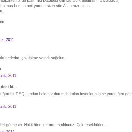
 bakarken birde baktımki Databesi elimize aldık dedimki mahvolduk :(
 olmuş hemen acil yardım sizin site Allah razı olsun
u..
com
z, 2011
kür ederim. çok işime yaradı sağolun.
m
lık, 2011
dedi ki...
ştığım bir T-SQL kodun hala zor durumda kalan insanların işine yaradığını görm
lık, 2011
dert görmesin. Hakikâten kurtarıcım oldunuz. Çok teşekkürler...
rt, 2012