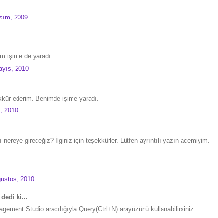
asım, 2009
im işime de yaradı...
ayıs, 2010
kür ederim. Benimde işime yaradı.
, 2010
 nereye gireceğiz? İlginiz için teşekkürler. Lütfen ayrıntılı yazın acemiyim.
ustos, 2010
dedi ki...
ement Studio aracılığıyla Query(Ctrl+N) arayüzünü kullanabilirsiniz.