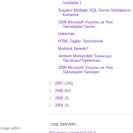
Yenilikler-1
Suspect Moddaki SQL Server Veritabanını
Kurtarma
2008 Microsoft Vizyonu ve Yeni
Teknolojileri Semin...
Hakkında
HTML Tagları Temizlemek
Mutluluk Nerede?
Verilerin Merkezdeki Sunucuya
Yazılması/Toplanması...
2008 Microsoft Vizyonu ve Yeni
Teknolojileri Semineri
►
2007
(196)
►
2006
(66)
►
2005
(5)
►
2004
(4)
.::SQL SERVER::.
 image aldım
AGLatency report tool V2.2