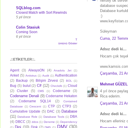
hersey ok server
database suspect
SQLblog.com
Database kurtuld
Closest Match with Sort Rewinds
:)
5 yıl önce
www.keyfistan.
Colin Stasiuk
Süleyman
Coming Soon
6 yıl önce
Cuma, 22 Temmu
T
ümünü Göster
Adsız dedi ki...
Hocam çok teşek
.::ETİKETLER::.
www.kamsis.co
Agent
(3)
AlwaysON
(4)
Anadolu Jet
(1)
Çarşamba, 21 Ara
Anket
(5)
Authentication
Antivirus
(1)
Audit
(1)
(2)
Backup
(4)
Bilişim Zirvesi
(2)
BOL
(1)
Mehmet GÜZEL
C#
(12)
Bug
(5)
bulut
(2)
Cloud
Checkdb
(1)
4 yıl önce payla
(2)
Cluster
(5)
Codename
(3)
CMS
(1)
Codename Denali
(9)
Rica ederim.
Codename Hekaton
(2)
Codename SQL14
(2)
Contained
Çarşamba, 21 Ara
CTP
(2)
CTP3
(2)
Database
(1)
Crescent
(1)
Database
Cumulative Update
(5)
DAC
(3)
Adsız dedi ki...
(11)
DBA
Database Role
(1)
Database Tools
(1)
Hocam elleriniz 
(4)
DBCC
(3)
ddos
(1)
Deneme
(1)
Dependency
DMV
(30)
Dini
(10)
Disk
(2)
Perşembe, 01 Ma
(1)
DMS
(1)