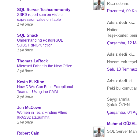
Rica ederim.
SQL Server Techcommunity
Pazartesi, 09 K
SSRS report sum on visible
expression value on Table
Adsız dedi ki...
1 yıl önce
Hatice
SQL Shack
Teşekkürler, ben
Understanding PostgreSQL
Çarşamba, 12 M
SUBSTRING function
1 yıl önce
Adsız dedi ki...
Thomas LaRock
Hocam çok teşek
Microsoft Fabric is the New Office
Salı, 13 Temmuz
2 yıl önce
Adsız dedi ki...
Kevin E. Kline
How DBAs Can Build Exceptional
Peki bu komutları
Teams – Using the CMM
2 yıl önce
Saygılarımla.
Şafak ÖZEN.
Jen McCown
Çarşamba, 04 Ağ
Women in Tech: Finding Allies
#PASSDataSummit
2 yıl önce
Mehmet GÜZEL
SQL Server Manag
Robert Cain