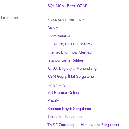
SQL MCM- Brent OZAR
bir dertten
.::YARARLI LİNKLER::.
Belbim
FlightRadar24
İETT-Oraya Nasıl Giderim?
İnternet Bilgi İhbar Merkezi
İstanbul Şehir Rehberi
K.T.Ü. Bilgisayar Mühendisliği
KGM Geçiş İhlal Sorgulama
Langtolang
MS Premier Online
Proxify
Seçmen Kaydı Sorgulama
Tekofaks, Panasonic
TMSF Zamanaşımı Hesaplarını Sorgulama