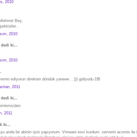
os, 2010
 Mehmet Bey,
şekkürler..
asım, 2010
dedi ki...
asım, 2010
.
 yemin ediyorun direkten döndük yaneee ..:))) gidiyodu DB
ziran, 2011
dedi ki...
ümlemizden.
n, 2011
 ki...
 anda bir abinin işini yapıyorum. Vmware esxi kurdum. serverin acornis ile