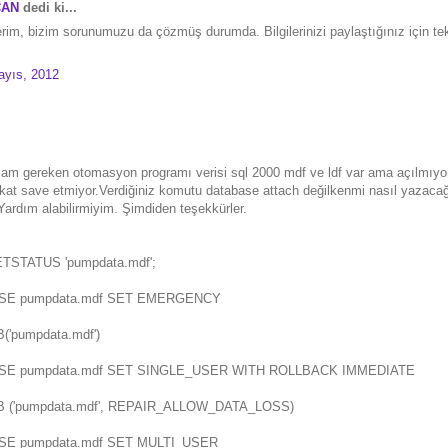
CAN
dedi ki...
rim, bizim sorunumuzu da çözmüş durumda. Bilgilerinizi paylaştığınız için tek
ayıs, 2012
am gereken otomasyon programı verisi sql 2000 mdf ve ldf var ama açılmıyo
akat save etmiyor.Verdiğiniz komutu database attach değilkenmi nasıl yazac
Yardım alabilirmiyim. Şimdiden teşekkürler.
STATUS 'pumpdata.mdf';
SE pumpdata.mdf SET EMERGENCY
'pumpdata.mdf')
SE pumpdata.mdf SET SINGLE_USER WITH ROLLBACK IMMEDIATE
('pumpdata.mdf', REPAIR_ALLOW_DATA_LOSS)
E pumpdata.mdf SET MULTI_USER