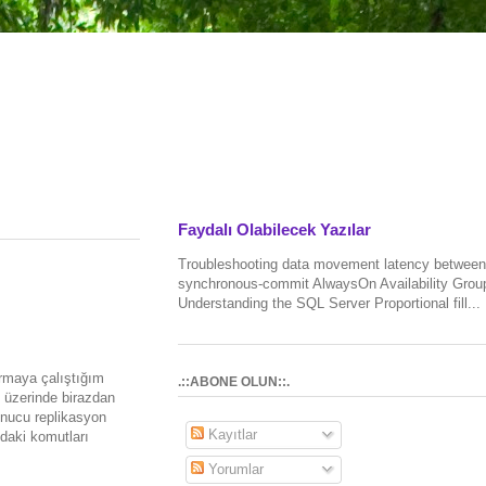
Faydalı Olabilecek Yazılar
Troubleshooting data movement latency between
synchronous-commit AlwaysOn Availability Grou
Understanding the SQL Server Proportional fill...
rmaya çalıştığım
.::ABONE OLUN::.
e üzerinde birazdan
onucu replikasyon
Kayıtlar
daki komutları
Yorumlar