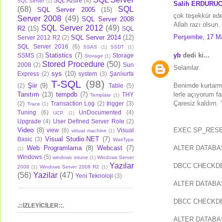
SQL Azure
(4)
SQL Server
(1)
Salih ERDURU
(68)
SQL
SQL Server 2005
(15)
çok teşekkür ede
Server 2008
(49)
SQL Server 2008
Allah razı olsun.
SQL Server 2012
(49)
R2
(15)
SQL
Perşembe, 17 M
SQL Server 2014
(12)
Server 2012 R2
(2)
SQL Server 2016
(6)
SSAS
(1)
SSDT
(1)
yb
dedi ki...
Statistics
(7)
SSMS
(3)
Storage
Storage
(1)
Stored Procedure
(50)
2008
(2)
Sun
Selamlar.
sys
(10)
Express
(2)
system
(3)
Şanlıurfa
T-SQL
(98)
Benimde kurtarm
Şiir
(9)
(2)
Table
(5)
lerle açıyorum f
Tanıtım
(13)
tempdb
(7)
THY
Template
(1)
Çaresiz kaldım. 
(2)
Transaction Log
(2)
trigger
(3)
Trace
(1)
Tuning
(6)
UnDocumented
(4)
UCP
(1)
Upgrade
(4)
User Defined Server Role
(2)
EXEC SP_RESET
Video
(8)
view
(6)
Visual
virtual machine
(1)
Visual Studio.NET
(7)
Basic
(3)
WaitType
ALTER DATABA
Web Programlama
(8)
Webcast
(7)
(1)
Windows
(5)
windows intune
(1)
Windows Server
Yazılar
DBCC CHECKDB(
2008
(1)
Windows Server 2008 R2
(1)
(56)
Yazilar
(47)
Yeni Teknoloji
(3)
ALTER DATABA
DBCC CHECKDB 
.::İZLEYİCİLER::.
ALTER DATABAS