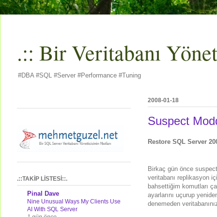
.:: Bir Veritabanı Yöneti
#DBA #SQL #Server #Performance #Tuning
2008-01-18
Suspect Modd
Restore SQL Server 20
Birkaç gün önce suspect
veritabanı replikasyon iç
.::TAKİP LİSTESİ::.
bahsettiğim komutları ça
Pinal Dave
ayarlarını uçurup yenide
Nine Unusual Ways My Clients Use
denemeden veritabanını
AI With SQL Server
1 gün önce