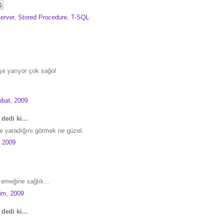
erver
,
Stored Procedure
,
T-SQL
işe yarıyor çok sağol
bat, 2009
dedi ki...
e yaradığını görmek ne güzel.
 2009
a emeğine sağlık...
im, 2009
dedi ki...