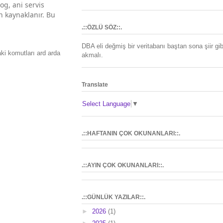
g, ani servis
an kaynaklanır. Bu
.::ÖZLÜ SÖZ::.
DBA eli değmiş bir veritabanı baştan sona şiir gib
ki komutları ard arda
akmalı.
Translate
Select Language
▼
.::HAFTANIN ÇOK OKUNANLARI::.
.::AYIN ÇOK OKUNANLARI::.
.::GÜNLÜK YAZILAR::.
►
2026
(1)