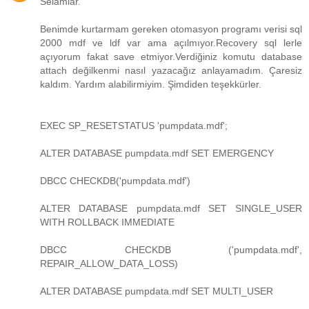
Selamlar.
Benimde kurtarmam gereken otomasyon programı verisi sql
2000 mdf ve ldf var ama açılmıyor.Recovery sql lerle
açıyorum fakat save etmiyor.Verdiğiniz komutu database
attach değilkenmi nasıl yazacağız anlayamadım. Çaresiz
kaldım. Yardım alabilirmiyim. Şimdiden teşekkürler.
EXEC SP_RESETSTATUS 'pumpdata.mdf';
ALTER DATABASE pumpdata.mdf SET EMERGENCY
DBCC CHECKDB('pumpdata.mdf')
ALTER DATABASE pumpdata.mdf SET SINGLE_USER
WITH ROLLBACK IMMEDIATE
DBCC CHECKDB ('pumpdata.mdf',
REPAIR_ALLOW_DATA_LOSS)
ALTER DATABASE pumpdata.mdf SET MULTI_USER