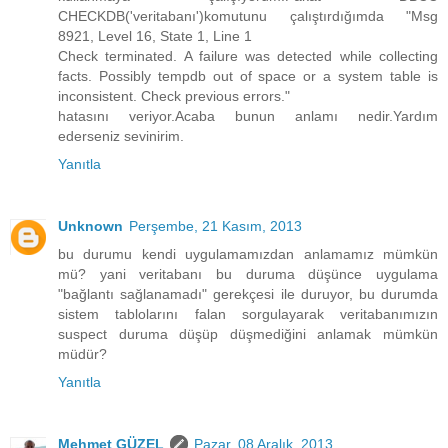
CHECKDB('veritabanı')komutunu çalıştırdığımda "Msg
8921, Level 16, State 1, Line 1
Check terminated. A failure was detected while collecting
facts. Possibly tempdb out of space or a system table is
inconsistent. Check previous errors."
hatasını veriyor.Acaba bunun anlamı nedir.Yardım
ederseniz sevinirim.
Yanıtla
Unknown
Perşembe, 21 Kasım, 2013
bu durumu kendi uygulamamızdan anlamamız mümkün
mü? yani veritabanı bu duruma düşünce uygulama
"bağlantı sağlanamadı" gerekçesi ile duruyor, bu durumda
sistem tablolarını falan sorgulayarak veritabanımızın
suspect duruma düşüp düşmediğini anlamak mümkün
müdür?
Yanıtla
Mehmet GÜZEL
Pazar, 08 Aralık, 2013