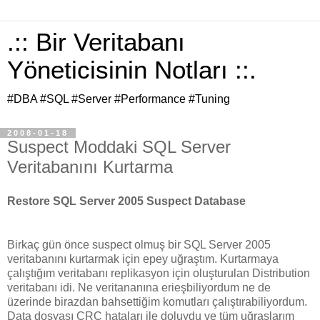
.:: Bir Veritabanı
Yöneticisinin Notları ::.
#DBA #SQL #Server #Performance #Tuning
2008-01-18
Suspect Moddaki SQL Server
Veritabanını Kurtarma
Restore SQL Server 2005 Suspect Database
Birkaç gün önce suspect olmuş bir SQL Server 2005
veritabanını kurtarmak için epey uğraştım. Kurtarmaya
çalıştığım veritabanı replikasyon için oluşturulan Distribution
veritabanı idi. Ne veritananına erieşbiliyordum ne de
üzerinde birazdan bahsettiğim komutları çalıştırabiliyordum.
Data dosyası CRC hataları ile doluydu ve tüm uğraşlarım