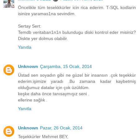
Öncelikle tüm tesekkkürler icin rica ederim. T-SQL kodlarin
isinize yaramas1na sevindim.
Sertay Sert:
Temdb veritaban1n1n bulundugu diski kontrol eder misiniz?
Diskte yer dolmus olabilir.
Yanıtla
Unknown
Çarşamba, 15 Ocak, 2014
Üstad sen soyadın gibi ne güzel bir insansın .çok teşekkür
ederim.işimize yaradı .Bu zamana kadar kaybetmiş
olduğumuz datalar için çok üzüldüm.
keşke daha önce tanısaymışız seni .
ellerine sağlık .
Yanıtla
Unknown
Pazar, 26 Ocak, 2014
Teşekkürler Mehmet BEY,