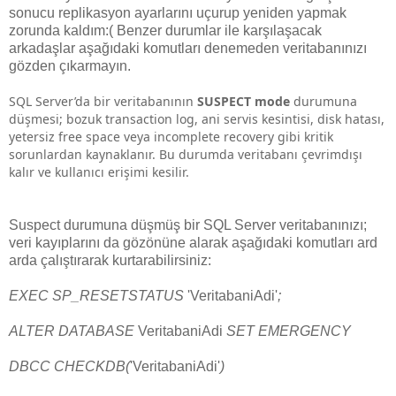
sonucu replikasyon ayarlarını uçurup yeniden yapmak
zorunda kaldım:( Benzer durumlar ile karşılaşacak
arkadaşlar aşağıdaki komutları denemeden veritabanınızı
gözden çıkarmayın.
SQL Server’da bir veritabanının
SUSPECT mode
durumuna
düşmesi; bozuk transaction log, ani servis kesintisi, disk hatası,
yetersiz free space veya incomplete recovery gibi kritik
sorunlardan kaynaklanır. Bu durumda veritabanı çevrimdışı
kalır ve kullanıcı erişimi kesilir.
Suspect durumuna düşmüş bir SQL Server veritabanınızı;
veri kayıplarını da gözönüne alarak aşağıdaki komutları ard
arda çalıştırarak kurtarabilirsiniz:
EXEC SP_RESETSTATUS
'VeritabaniAdi'
;
ALTER DATABASE
VeritabaniAdi
SET EMERGENCY
DBCC CHECKDB(
'VeritabaniAdi'
)