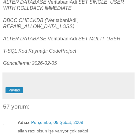
ALTER DATABASE
VeritabaniAdi
SET SINGLE_USER
WITH ROLLBACK IMMEDIATE
DBCC CHECKDB (
'VeritabaniAdi'
,
REPAIR_ALLOW_DATA_LOSS)
ALTER DATABASE
VeritabaniAdi
SET MULTI_USER
T-SQL Kod Kaynağı: CodeProject
Güncelleme: 2026-02-05
Paylaş
57 yorum:
Adsız
Perşembe, 05 Şubat, 2009
allah razı olsun işe yarıyor çok sağol