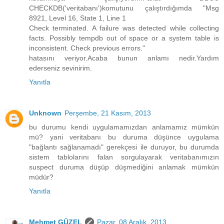
CHECKDB('veritabanı')komutunu çalıştırdığımda "Msg
8921, Level 16, State 1, Line 1
Check terminated. A failure was detected while collecting
facts. Possibly tempdb out of space or a system table is
inconsistent. Check previous errors."
hatasını veriyor.Acaba bunun anlamı nedir.Yardım
ederseniz sevinirim.
Yanıtla
Unknown
Perşembe, 21 Kasım, 2013
bu durumu kendi uygulamamızdan anlamamız mümkün
mü? yani veritabanı bu duruma düşünce uygulama
"bağlantı sağlanamadı" gerekçesi ile duruyor, bu durumda
sistem tablolarını falan sorgulayarak veritabanımızın
suspect duruma düşüp düşmediğini anlamak mümkün
müdür?
Yanıtla
Mehmet GÜZEL
Pazar, 08 Aralık, 2013