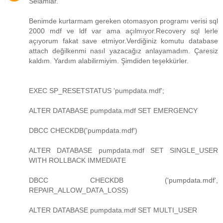
Selamlar.
Benimde kurtarmam gereken otomasyon programı verisi sql
2000 mdf ve ldf var ama açılmıyor.Recovery sql lerle
açıyorum fakat save etmiyor.Verdiğiniz komutu database
attach değilkenmi nasıl yazacağız anlayamadım. Çaresiz
kaldım. Yardım alabilirmiyim. Şimdiden teşekkürler.
EXEC SP_RESETSTATUS 'pumpdata.mdf';
ALTER DATABASE pumpdata.mdf SET EMERGENCY
DBCC CHECKDB('pumpdata.mdf')
ALTER DATABASE pumpdata.mdf SET SINGLE_USER
WITH ROLLBACK IMMEDIATE
DBCC CHECKDB ('pumpdata.mdf',
REPAIR_ALLOW_DATA_LOSS)
ALTER DATABASE pumpdata.mdf SET MULTI_USER