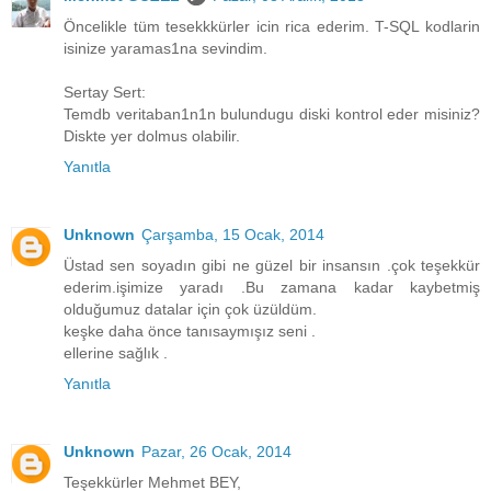
Öncelikle tüm tesekkkürler icin rica ederim. T-SQL kodlarin
isinize yaramas1na sevindim.
Sertay Sert:
Temdb veritaban1n1n bulundugu diski kontrol eder misiniz?
Diskte yer dolmus olabilir.
Yanıtla
Unknown
Çarşamba, 15 Ocak, 2014
Üstad sen soyadın gibi ne güzel bir insansın .çok teşekkür
ederim.işimize yaradı .Bu zamana kadar kaybetmiş
olduğumuz datalar için çok üzüldüm.
keşke daha önce tanısaymışız seni .
ellerine sağlık .
Yanıtla
Unknown
Pazar, 26 Ocak, 2014
Teşekkürler Mehmet BEY,