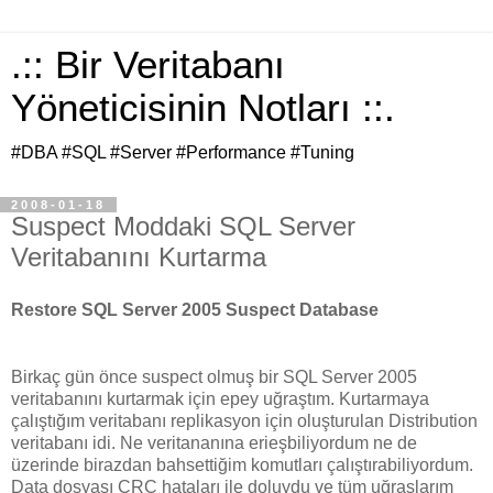
.:: Bir Veritabanı
Yöneticisinin Notları ::.
#DBA #SQL #Server #Performance #Tuning
2008-01-18
Suspect Moddaki SQL Server
Veritabanını Kurtarma
Restore SQL Server 2005 Suspect Database
Birkaç gün önce suspect olmuş bir SQL Server 2005
veritabanını kurtarmak için epey uğraştım. Kurtarmaya
çalıştığım veritabanı replikasyon için oluşturulan Distribution
veritabanı idi. Ne veritananına erieşbiliyordum ne de
üzerinde birazdan bahsettiğim komutları çalıştırabiliyordum.
Data dosyası CRC hataları ile doluydu ve tüm uğraşlarım