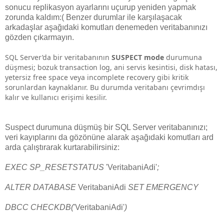
sonucu replikasyon ayarlarını uçurup yeniden yapmak
zorunda kaldım:( Benzer durumlar ile karşılaşacak
arkadaşlar aşağıdaki komutları denemeden veritabanınızı
gözden çıkarmayın.
SQL Server’da bir veritabanının
SUSPECT mode
durumuna
düşmesi; bozuk transaction log, ani servis kesintisi, disk hatası,
yetersiz free space veya incomplete recovery gibi kritik
sorunlardan kaynaklanır. Bu durumda veritabanı çevrimdışı
kalır ve kullanıcı erişimi kesilir.
Suspect durumuna düşmüş bir SQL Server veritabanınızı;
veri kayıplarını da gözönüne alarak aşağıdaki komutları ard
arda çalıştırarak kurtarabilirsiniz:
EXEC SP_RESETSTATUS
'VeritabaniAdi'
;
ALTER DATABASE
VeritabaniAdi
SET EMERGENCY
DBCC CHECKDB(
'VeritabaniAdi'
)