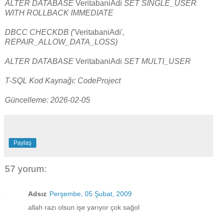
ALTER DATABASE
VeritabaniAdi
SET SINGLE_USER
WITH ROLLBACK IMMEDIATE
DBCC CHECKDB (
'VeritabaniAdi'
,
REPAIR_ALLOW_DATA_LOSS)
ALTER DATABASE
VeritabaniAdi
SET MULTI_USER
T-SQL Kod Kaynağı: CodeProject
Güncelleme: 2026-02-05
Paylaş
57 yorum:
Adsız
Perşembe, 05 Şubat, 2009
allah razı olsun işe yarıyor çok sağol