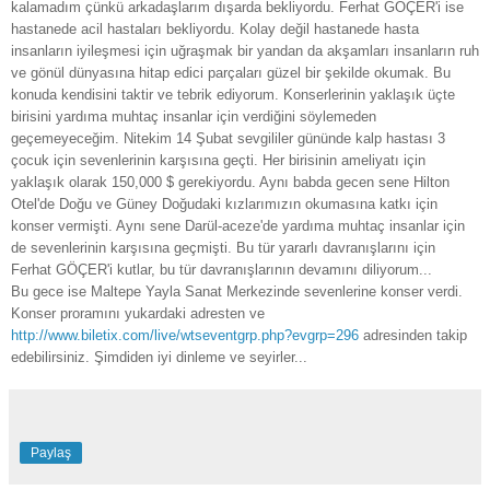
kalamadım çünkü arkadaşlarım dışarda bekliyordu. Ferhat GÖÇER'i ise
hastanede acil hastaları bekliyordu. Kolay değil hastanede hasta
insanların iyileşmesi için uğraşmak bir yandan da akşamları insanların ruh
ve gönül dünyasına hitap edici parçaları güzel bir şekilde okumak. Bu
konuda kendisini taktir ve tebrik ediyorum. Konserlerinin yaklaşık üçte
birisini yardıma muhtaç insanlar için verdiğini söylemeden
geçemeyeceğim. Nitekim 14 Şubat sevgililer gününde kalp hastası 3
çocuk için sevenlerinin karşısına geçti. Her birisinin ameliyatı için
yaklaşık olarak 150,000 $ gerekiyordu. Aynı babda gecen sene Hilton
Otel'de Doğu ve Güney Doğudaki kızlarımızın okumasına katkı için
konser vermişti. Aynı sene Darül-aceze'de yardıma muhtaç insanlar için
de sevenlerinin karşısına geçmişti. Bu tür yararlı davranışlarını için
Ferhat GÖÇER'i kutlar, bu tür davranışlarının devamını diliyorum...
Bu gece ise Maltepe Yayla Sanat Merkezinde sevenlerine konser verdi.
Konser proramını yukardaki adresten ve
http://www.biletix.com/live/wtseventgrp.php?evgrp=296
adresinden takip
edebilirsiniz. Şimdiden iyi dinleme ve seyirler...
Paylaş