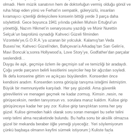
olmadı. Hem müzik sanatının hem de doktorluğun vermiş olduğu gönül ve
ruha hitap eden yönü ve Ferhat'ın sempatik, güleryüzlü, insanları
kıramayıcı içtenliği dinleyicilere konserin bittiği yerde 3 parça daha
söylettirdi. Gece boyunca 1941 yılında çekilen Muhsin Ertuğrul’un
yönettiği, Nazım Hikmet’in senaryosunu yazdığı ve Münir Nurettin
Selçuk’un başrolünü oynadığı Kahveci Güzeli filminden
Vizontele’ye,G.O.R.A.’ya uzanan bir yolculuk. Kalamış'tan Veda
Busesi’ne; Kahveci Güzeli'nden, Bahçevan’a Arkadaş’tan Sarı Gelin’e,
Mavi Boncuk’a;sonra Hollywood’a, Love Story’ye, Godfather’dan parçalar
seslendirdi...
Duygu ile aşk, geçmişe özlem ile geçmişin saf ve temizliği bir aradaydı.
Çoğu yerde parçanın belirli kesitlerini seyirciler hep bir ağızdan soyledi.
İlk defa konserine gittim ve açıkçası büyülendim. Konserden önce
kendisini aradım. Konserden sonra görüşüp tanışma isteğimi iletmiştim.
Büyük bir memnuniyetle karşıladı. Her şey güzeldi. Ama güvenlik
görevlilerini ve menageri geçmek ne kadar zormuş. Kimsin ,nesin, ne
görüşeceksin, nerden tanıyorsun vs. sorulara maruz kaldım. Kulise girip
görüşünceye kadar her şey zor. Kulise girip tanıştıktan sonra her şey
güzel. Kulise girmeden haklı olarak soru soran menajeri bu sefer telini
verip telimi alma nezaketinde bulundu. Bu hafta sonu bir aksilik olmazsa
güzel bir mekanda beraber öğle yemeği yiyeceğiz. Yeri söylemiyorum
çünkü başbaşa olmanın keyfini sürmek istiyorum:) Kuliste fazla