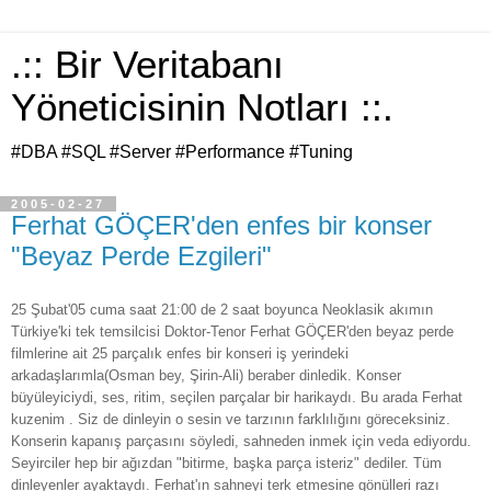
.:: Bir Veritabanı
Yöneticisinin Notları ::.
#DBA #SQL #Server #Performance #Tuning
2005-02-27
Ferhat GÖÇER'den enfes bir konser
"Beyaz Perde Ezgileri"
25 Şubat'05 cuma saat 21:00 de 2 saat boyunca Neoklasik akımın
Türkiye'ki tek temsilcisi Doktor-Tenor Ferhat GÖÇER'den beyaz perde
filmlerine ait 25 parçalık enfes bir konseri iş yerindeki
arkadaşlarımla(Osman bey, Şirin-Ali) beraber dinledik. Konser
büyüleyiciydi, ses, ritim, seçilen parçalar bir harikaydı. Bu arada Ferhat
kuzenim . Siz de dinleyin o sesin ve tarzının farklılığını göreceksiniz.
Konserin kapanış parçasını söyledi, sahneden inmek için veda ediyordu.
Seyirciler hep bir ağızdan "bitirme, başka parça isteriz" dediler. Tüm
dinleyenler ayaktaydı. Ferhat'ın sahneyi terk etmesine gönülleri razı