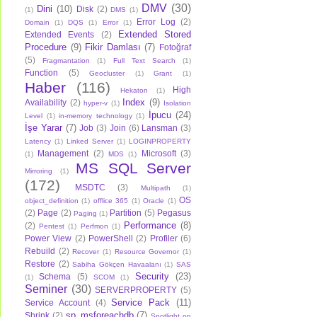
DMV
(30)
Dini
(10)
Disk
(2)
(1)
DMS
(1)
Error Log
(2)
Domain
(1)
DQS
(1)
Error
(1)
Extended Stored
Extended Events
(2)
Procedure
(9)
Fikir Damlası
(7)
Fotoğraf
(5)
Fragmantation
(1)
Full Text Search
(1)
Function
(5)
Geocluster
(1)
Grant
(1)
Haber
(116)
High
Hekaton
(1)
Index
(9)
Availability
(2)
hyper-v
(1)
Isolation
İpucu
(24)
Level
(1)
in-memory technology
(1)
İşe Yarar
(7)
Job
(3)
Join
(6)
Lansman
(3)
Latency
(1)
Linked Server
(1)
LOGINPROPERTY
Management
(2)
Microsoft
(3)
(1)
MDS
(1)
MS SQL Server
Mirroring
(1)
(172)
MSDTC
(3)
Multipath
(1)
OS
object_definition
(1)
offlice 365
(1)
Oracle
(1)
(2)
Page
(2)
Partition
(5)
Pegasus
Paging
(1)
Performance
(8)
(2)
Pentest
(1)
Perfmon
(1)
Power View
(2)
PowerShell
(2)
Profiler
(6)
Rebuild
(2)
Recover
(1)
Resource Governor
(1)
Restore
(2)
Sabiha Gökçen Havaalanı
(1)
SAS
Security
(23)
Schema
(5)
(1)
SCOM
(1)
Seminer
(30)
SERVERPROPERTY
(5)
Service Pack
(11)
Service Account
(4)
sp_msforeachdb
(7)
Shrink
(2)
Spotlight on