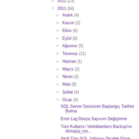
►
2012
(23)
▼
2011
(56)
►
Aralık
(4)
►
Kasım
(2)
►
Ekim
(6)
►
Eylül
(6)
►
Ağustos
(5)
►
Temmuz
(11)
►
Haziran
(1)
►
Mayıs
(2)
►
Nisan
(3)
►
Mart
(8)
►
Şubat
(4)
▼
Ocak
(4)
SQL Server Servisinin Başlangıç Tarihini
Bulma
Error Log Dosya Sayısını Değiştirme
Tüm Kullanıcı Veritabanların Backup'ını
Alma(sp_ms...
Aktif Tüm SQL Joblarını Disable Etme