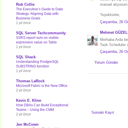
Rob Collie
manuel alıyorum.
The Executive’s Guide to Data
Strategy: Aligning Data with
Teşekkürler,
Business Goals
Çarşamba, 26 O
1 yıl önce
Mehmet GÜZEL
SQL Server Techcommunity
SSRS report sum on visible
Merhaba Arda be
expression value on Table
Task Scheduler ü
1 yıl önce
Çarşamba, 26 O
SQL Shack
Understanding PostgreSQL
Yorum Gönder
SUBSTRING function
1 yıl önce
Thomas LaRock
Microsoft Fabric is the New Office
2 yıl önce
Kevin E. Kline
How DBAs Can Build Exceptional
Teams – Using the CMM
Sonraki Kayıt
2 yıl önce
Jen McCown