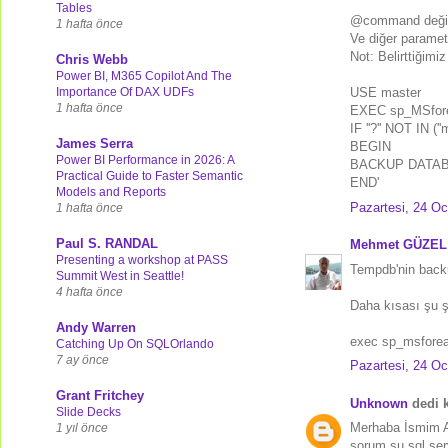
Tables
@command değil
1 hafta önce
Ve diğer paramet
Not: Belirttiğimi
Chris Webb
Power BI, M365 Copilot And The
Importance Of DAX UDFs
USE master
1 hafta önce
EXEC sp_MSfor
IF ''?'' NOT IN (''m
James Serra
BEGIN
Power BI Performance in 2026: A
BACKUP DATABAS
Practical Guide to Faster Semantic
END'
Models and Reports
Pazartesi, 24 Oc
1 hafta önce
Paul S. RANDAL
Mehmet GÜZEL
Presenting a workshop at PASS
Tempdb'nin backu
Summit West in Seattle!
4 hafta önce
Daha kısası şu şe
Andy Warren
exec sp_msforeach
Catching Up On SQLOrlando
7 ay önce
Pazartesi, 24 Oc
Grant Fritchey
Unknown
dedi k
Slide Decks
Merhaba İsmim 
1 yıl önce
sorum şu sql ser