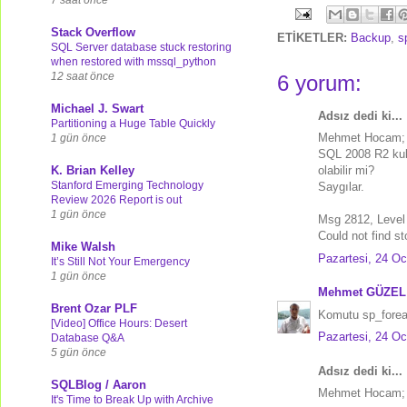
Stack Overflow
ETİKETLER:
Backup
,
s
SQL Server database stuck restoring
when restored with mssql_python
12 saat önce
6 yorum:
Michael J. Swart
Adsız dedi ki...
Partitioning a Huge Table Quickly
Mehmet Hocam;
1 gün önce
SQL 2008 R2 kull
K. Brian Kelley
olabilir mi?
Stanford Emerging Technology
Saygılar.
Review 2026 Report is out
1 gün önce
Msg 2812, Level 
Could not find s
Mike Walsh
Pazartesi, 24 Oc
It’s Still Not Your Emergency
1 gün önce
Mehmet GÜZEL
Brent Ozar PLF
Komutu sp_forea
[Video] Office Hours: Desert
Pazartesi, 24 Oc
Database Q&A
5 gün önce
Adsız dedi ki...
SQLBlog / Aaron
Mehmet Hocam;
It's Time to Break Up with Archive