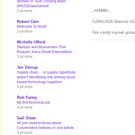
Women in Tech: Finding Allies
#PASSDataSummit
.::UYARI::.
2 yıl önce
Robert Cain
©2004-2026 Mehmet G
Welcome To Kent!
2 yıl önce
Site içeriği kaynak göst
Michelle Ufford
Startups and Businesses That
Require Just a Small Expenditure
3 yıl önce
Jen Stirrup
Supply chain… or supply hyperbolic
plane? Identifying risk among cloud-
based technology suppliers
3 yıl önce
Rob Farley
My first technical job
4 yıl önce
Gail Shaw
All you need to know about
Columnstore Indexes in one article
5 yıl önce