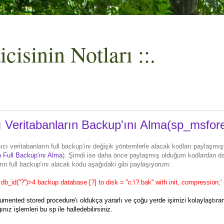
cisinin Notları ::.
ı Veritabanların Backup'ını Alma(sp_msfor
cı veritabanların full backup'ını değişik yöntemlerle alacak kodları paylaşmı
n Full Backup'ını Alma
). Şimdi ise daha önce paylaşmış olduğum kodlardan dah
rın full backup'ını alacak kodu aşağıdaki gibi paylaşıyorum:
f db_id(''?'')>4 backup database [?] to disk = ''c:\?.bak'' with init, compression;'
mented stored procedure'ı oldukça yararlı ve çoğu yerde işimizi kolaylaştıra
ız işlemleri bu sp ile halledebilirsiniz.