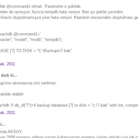
de @command1 olmalı. Parametre o şekilde.
reler de uymuyor. Ayrıca tempdb hata veriyor. Ben şu şekile çevirdim.
z klasör oluştulmamışsa yine hata veriyor. Klasörün öncesinden oluştulması ge
eachdb @command1='
aster'', ''model'', ''msdb'', ''tempdb'')
E [?] TO DISK = ''C:\Backups\?.bak''
ak, 2011
dedi ki...
p'ının alınmasına izin verilmez.
kilde olabilir:
db 'if db_id(''?'')>4 backup database [?] to disk = ''c:\?.bak'' with init, compr
ak, 2011
i...
Arda AKSOY,
ver 2008 express edition sürüm kullanıyorum.express sürüm olduğu için job o