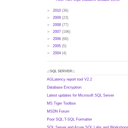
►
2010
(36)
►
2009
(23)
►
2008
(77)
►
2007
(196)
►
2006
(66)
►
2005
(5)
►
2004
(4)
.::SQL SERVER::.
AGLatency report tool V2.2
Database Encryption
Latest updates for Microsoft SQL Server
MS Tiger Toolbox
MSDN Forum
Poor SQL:T-SQL Formatter
SQL Server and Azure SQL Labs and Workshop