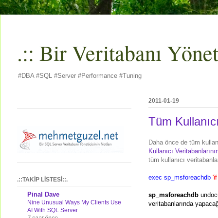
.:: Bir Veritabanı Yöneti
#DBA #SQL #Server #Performance #Tuning
2011-01-19
Tüm Kullanıc
Daha önce de tüm kullanı
Kullanıcı Veritabanlarını
tüm kullanıcı veritabanla
exec sp_msforeachdb
'i
.::TAKİP LİSTESİ::.
Pinal Dave
sp_msforeachdb
undocu
Nine Unusual Ways My Clients Use
veritabanlarında yapacağın
AI With SQL Server
7 saat önce