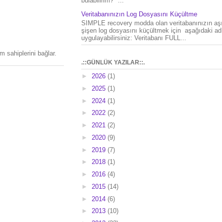
bulabilirim?" ...
Veritabanınızın Log Dosyasını Küçültme
SIMPLE recovery modda olan veritabanınızın aşı
şişen log dosyasını küçültmek için aşağıdaki ad
uygulayabilirsiniz: Veritabanı FULL...
 sahiplerini bağlar.
.::GÜNLÜK YAZILAR::.
►
2026
(1)
►
2025
(1)
►
2024
(1)
►
2022
(2)
►
2021
(2)
►
2020
(9)
►
2019
(7)
►
2018
(1)
►
2016
(4)
►
2015
(14)
►
2014
(6)
►
2013
(10)