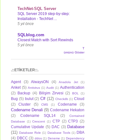
TechNet-SQL Server
SQL Server 2019 step-by-step:
Installation - TechNet ...
5 yıl önce
SQLblog.com
Closest Match with Sort Rewinds
5 yıl önce
T
ümünü Göster
.::ETİKETLER::.
Agent
(3)
AlwaysON
(4)
Anadolu Jet
(1)
Anket
(5)
Authentication
Antivirus
(1)
Audit
(1)
(2)
Backup
(4)
Bilişim Zirvesi
(2)
BOL
(1)
C#
(12)
Bug
(5)
bulut
(2)
Cloud
Checkdb
(1)
(2)
Cluster
(5)
Codename
(3)
CMS
(1)
Codename Denali
(9)
Codename Hekaton
(2)
Codename SQL14
(2)
Contained
CTP
(2)
CTP3
(2)
Database
(1)
Crescent
(1)
Database
Cumulative Update
(5)
DAC
(3)
(11)
DBA
Database Role
(1)
Database Tools
(1)
(4)
DBCC
(3)
ddos
(1)
Deneme
(1)
Dependency