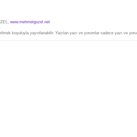
ÜZEL,
www.mehmetguzel.net
erilmek koşuluyla yayınlanabilir. Yazılan yazı ve yorumlar sadece yazı ve yorum