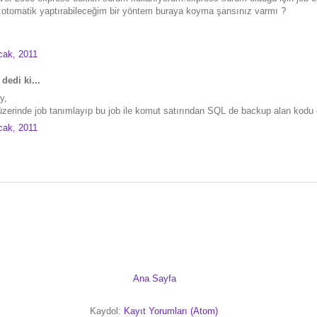
otomatik yaptırabileceğim bir yöntem buraya koyma şansınız varmı ?
cak, 2011
dedi ki...
y,
zerinde job tanımlayıp bu job ile komut satırından SQL de backup alan kodu çal
cak, 2011
Ana Sayfa
Kaydol:
Kayıt Yorumları (Atom)