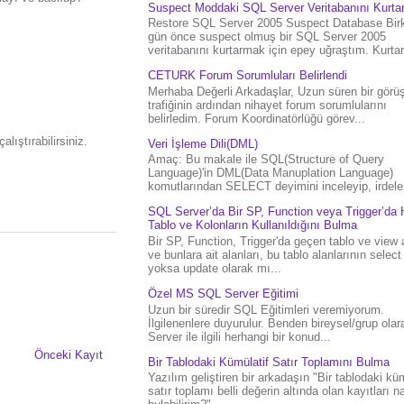
Suspect Moddaki SQL Server Veritabanını Kurt
Restore SQL Server 2005 Suspect Database Bir
gün önce suspect olmuş bir SQL Server 2005
veritabanını kurtarmak için epey uğraştım. Kurtar.
CETURK Forum Sorumluları Belirlendi
Merhaba Değerli Arkadaşlar, Uzun süren bir gör
trafiğinin ardından nihayet forum sorumlularını
belirledim. Forum Koordinatörlüğü görev...
ıştırabilirsiniz.
Veri İşleme Dili(DML)
Amaç: Bu makale ile SQL(Structure of Query
Language)'in DML(Data Manuplation Language)
komutlarından SELECT deyimini inceleyip, irdele.
SQL Server’da Bir SP, Function veya Trigger’da 
Tablo ve Kolonların Kullanıldığını Bulma
Bir SP, Function, Trigger'da geçen tablo ve view 
ve bunlara ait alanları, bu tablo alanlarının select
yoksa update olarak mı...
Özel MS SQL Server Eğitimi
Uzun bir süredir SQL Eğitimleri veremiyorum.
İlgilenenlere duyurulur. Benden bireysel/grup ola
Server ile ilgili herhangi bir konud...
Önceki Kayıt
Bir Tablodaki Kümülatif Satır Toplamını Bulma
Yazılım geliştiren bir arkadaşın "Bir tablodaki küm
satır toplamı belli değerin altında olan kayıtları na