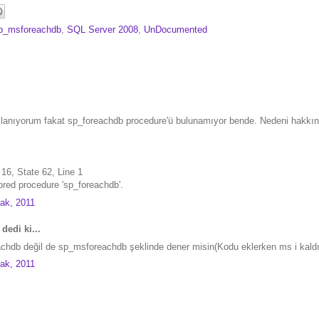
p_msforeachdb
,
SQL Server 2008
,
UnDocumented
anıyorum fakat sp_foreachdb procedure'ü bulunamıyor bende. Nedeni hakkında
16, State 62, Line 1
tored procedure 'sp_foreachdb'.
ak, 2011
dedi ki...
chdb değil de sp_msforeachdb şeklinde dener misin(Kodu eklerken ms i kaldı
ak, 2011