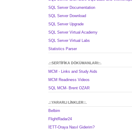
SQL Server Documentation
SQL Server Download
SQL Server Upgrade
SQL Server Virtual Academy
SQL Server Virtual Labs
Statistics Parser
.::SERTİFİKA DÖKÜMANLARI::.
MCM - Links and Study Aids
MCM Readiness Videos
SQL MCM- Brent OZAR
.::YARARLI LİNKLER::.
Belbim
FlightRadar24
İETT-Oraya Nasıl Giderim?