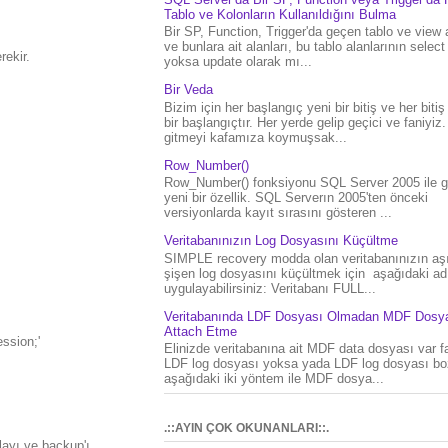
Tablo ve Kolonların Kullanıldığını Bulma
Bir SP, Function, Trigger'da geçen tablo ve view 
ve bunlara ait alanları, bu tablo alanlarının select
rekir.
yoksa update olarak mı...
Bir Veda
Bizim için her başlangıç yeni bir bitiş ve her bitiş
bir başlangıçtır. Her yerde gelip geçici ve faniyiz
gitmeyi kafamıza koymuşsak...
Row_Number()
Row_Number() fonksiyonu SQL Server 2005 ile g
yeni bir özellik. SQL Serverın 2005'ten önceki
versiyonlarda kayıt sırasını gösteren ...
Veritabanınızın Log Dosyasını Küçültme
SIMPLE recovery modda olan veritabanınızın aşı
şişen log dosyasını küçültmek için aşağıdaki ad
uygulayabilirsiniz: Veritabanı FULL...
Veritabanında LDF Dosyası Olmadan MDF Dosya
Attach Etme
ession;'
Elinizde veritabanına ait MDF data dosyası var f
LDF log dosyası yoksa yada LDF log dosyası bo
aşağıdaki iki yöntem ile MDF dosya...
.::AYIN ÇOK OKUNANLARI::.
layı ve backup'ı