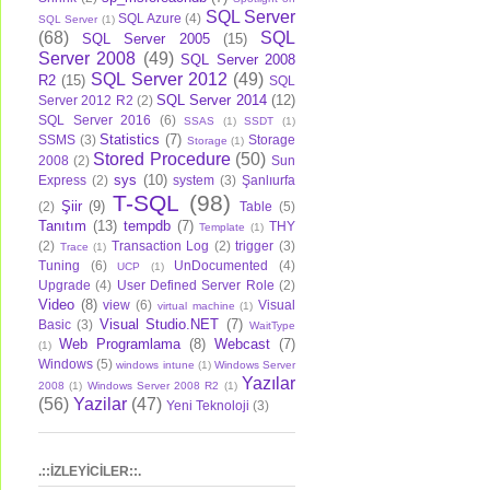
SQL Server
SQL Azure
(4)
SQL Server
(1)
(68)
SQL
SQL Server 2005
(15)
Server 2008
(49)
SQL Server 2008
SQL Server 2012
(49)
R2
(15)
SQL
SQL Server 2014
(12)
Server 2012 R2
(2)
SQL Server 2016
(6)
SSAS
(1)
SSDT
(1)
Statistics
(7)
SSMS
(3)
Storage
Storage
(1)
Stored Procedure
(50)
2008
(2)
Sun
sys
(10)
Express
(2)
system
(3)
Şanlıurfa
T-SQL
(98)
Şiir
(9)
(2)
Table
(5)
Tanıtım
(13)
tempdb
(7)
THY
Template
(1)
(2)
Transaction Log
(2)
trigger
(3)
Trace
(1)
Tuning
(6)
UnDocumented
(4)
UCP
(1)
Upgrade
(4)
User Defined Server Role
(2)
Video
(8)
view
(6)
Visual
virtual machine
(1)
Visual Studio.NET
(7)
Basic
(3)
WaitType
Web Programlama
(8)
Webcast
(7)
(1)
Windows
(5)
windows intune
(1)
Windows Server
Yazılar
2008
(1)
Windows Server 2008 R2
(1)
(56)
Yazilar
(47)
Yeni Teknoloji
(3)
.::İZLEYİCİLER::.