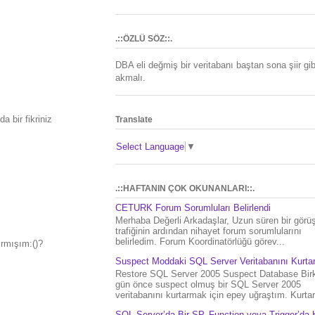
.::ÖZLÜ SÖZ::.
DBA eli değmiş bir veritabanı baştan sona şiir gib
akmalı.
 bir fikriniz
Translate
Select Language
▼
.::HAFTANIN ÇOK OKUNANLARI::.
CETURK Forum Sorumluları Belirlendi
Merhaba Değerli Arkadaşlar, Uzun süren bir gör
trafiğinin ardından nihayet forum sorumlularını
belirledim. Forum Koordinatörlüğü görev...
rmışım:()?
Suspect Moddaki SQL Server Veritabanını Kurt
Restore SQL Server 2005 Suspect Database Bir
gün önce suspect olmuş bir SQL Server 2005
veritabanını kurtarmak için epey uğraştım. Kurtar.
SQL Server’da Bir SP, Function veya Trigger’da 