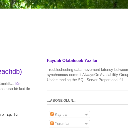
Faydalı Olabilecek Yazılar
Troubleshooting data movement latency between
eachdb)
synchronous-commit AlwaysOn Availability Grou
Understanding the SQL Server Proportional fill...
ştım(Bkz.
Tüm
a kısa bir kod ile
.::ABONE OLUN::.
n bir sp. Tüm
Kayıtlar
Yorumlar