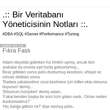
.:: Bir Veritabanı
Yöneticisinin Notları ::.
#DBA #SQL #Server #Performance #Tuning
2008-03-13
Fıkra Faslı
Adam otoyolda giderken hız limitini aşmış, ancak tüm
arabalar da onunla eşit hızda gidiyorlarmış...
Biraz gittikten sonra polis durdurmuş kendisini, ehliyet ve
ruhsatı aldıktan sonra
'Radara yakalandınız ceza kesilmesi için lütfen ekip otosuna
buyurun!' demiş...
'Biliyorum hızlıydım!' demiş adam..
'Fakat benden başka bir sürü hızlı giden vardı.. Onları neden
durdurmadınız? '
'Hiç balığa gittiniz mi?' diye sormuş polis..