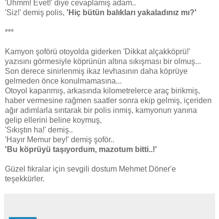
'Uhmm! Evet!' diye cevaplamış adam..
'Siz!' demiş polis,
'Hiç bütün balıkları yakaladınız mı?'
***
Kamyon şoförü otoyolda giderken 'Dikkat alçakköprü!'
yazısını görmesiyle köprünün altına sıkışması bir olmuş...
Son derece sinirlenmiş ikaz levhasının daha köprüye
gelmeden önce konulmamasına...
Otoyol kapanmış, arkasında kilometrelerce araç birikmiş,
haber vermesine rağmen saatler sonra ekip gelmiş, içeriden
ağır adımlarla sırıtarak bir polis inmiş, kamyonun yanına
gelip ellerini beline koymuş,
'Sıkıştın ha!' demiş..
'Hayır Memur bey!' demiş şoför..
'Bu köprüyü taşıyordum, mazotum bitti..!'
Güzel fıkralar için sevgili dostum Mehmet Döner'e
teşekkürler.