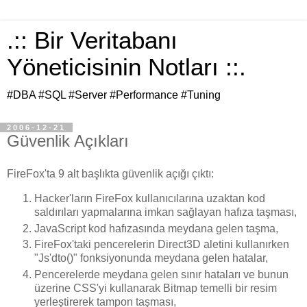
.:: Bir Veritabanı
Yöneticisinin Notları ::.
#DBA #SQL #Server #Performance #Tuning
2006-12-21
Güvenlik Açıkları
FireFox'ta 9 alt başlıkta güvenlik açığı çıktı:
Hacker'ların FireFox kullanıcılarına uzaktan kod
saldırıları yapmalarına imkan sağlayan hafıza taşması,
JavaScript kod hafızasında meydana gelen taşma,
FireFox'taki pencerelerin Direct3D aletini kullanırken
"Js'dto()" fonksiyonunda meydana gelen hatalar,
Pencerelerde meydana gelen sınır hataları ve bunun
üzerine CSS'yi kullanarak Bitmap temelli bir resim
yerleştirerek tampon taşması,