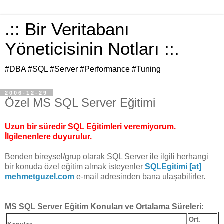
.:: Bir Veritabanı
Yöneticisinin Notları ::.
#DBA #SQL #Server #Performance #Tuning
2006-12-29
Özel MS SQL Server Eğitimi
Uzun bir süredir SQL Eğitimleri veremiyorum.
İlgilenenlere duyurulur.
Benden bireysel/grup olarak SQL Server ile ilgili herhangi
bir konuda özel eğitim almak isteyenler
SQLEgitimi [at]
mehmetguzel.com
e-mail adresinden bana ulaşabilirler.
MS SQL Server Eğitim Konuları ve Ortalama Süreleri:
Ort.