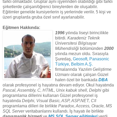
farklı olmaktadır. Gruplar aynı işyerinden olabildiği gibi farklı
şirketlerde çalışan/öğrenci bireylerden de oluşabilir.
Eğitimler genelde kursiyerlerin iş yerlerinde verilir. 5 kişi ve
üzeri gruplarda gruba özel sınıf ayarlanabilir.
Eğitmen Hakkında:
1996
yılında liseyi birincilikle
bitirdi.
Karadeniz Teknik
Üniversitesi Bilgisayar
Mühendisliği
bölümünden
2000
yılında mezun oldu. Sırasıyla
Şuredaş,
Geosoft
,
Panasonic
Türkiye
,
Belbim A.Ş.
firmalarında
Yazılım Geliştirme
Uzmanı
olarak çalışan Güzel
halen özel bir bankada
DBA
olarak profesyonel iş hayatına devam ediyor. Okul hayatında
Pascal, Assembly, C, HTML, Unix kabuk shell, Delphi
gibi
programlama dillerini kullanan Güzel profesyonel iş
hayatında
Delphi, Visual Basic, ASP, ASP.NET, C#
programlama dilleri ile birlikte
Paradox, Access, Oracle, MS
SQL Server
veritabanlarını kullandı. İş hayatı ile birlikte
danışmanlık hizmeti
ve
MS SQL Server eğitimleri
verdi.