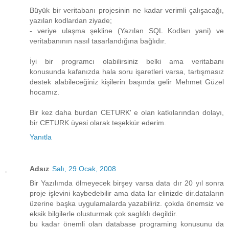
Büyük bir veritabanı projesinin ne kadar verimli çalışacağı,
yazılan kodlardan ziyade;
- veriye ulaşma şekline (Yazılan SQL Kodları yani) ve
veritabanının nasıl tasarlandığına bağlıdır.
İyi bir programcı olabilirsiniz belki ama veritabanı
konusunda kafanızda hala soru işaretleri varsa, tartışmasız
destek alabileceğiniz kişilerin başında gelir Mehmet Güzel
hocamız.
Bir kez daha burdan CETURK' e olan katkılarından dolayı,
bir CETURK üyesi olarak teşekkür ederim.
Yanıtla
Adsız
Salı, 29 Ocak, 2008
Bir Yazılımda ölmeyecek birşey varsa data dır 20 yıl sonra
proje işlevini kaybedebilir ama data lar elinizde dir.dataların
üzerine başka uygulamalarda yazabiliriz. çokda önemsiz ve
eksik bilgilerle olusturmak çok saglıklı degildir.
bu kadar önemli olan database programing konusunu da