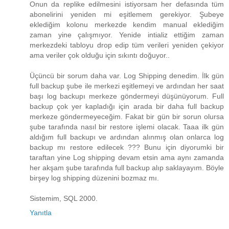
Onun da replike edilmesini istiyorsam her defasında tüm
abonelirini yeniden mi eşitlemem gerekiyor. Şubeye
eklediğim kolonu merkezde kendim manual eklediğim
zaman yine çalışmıyor. Yenide intializ ettiğim zaman
merkezdeki tabloyu drop edip tüm verileri yeniden çekiyor
ama veriler çok olduğu için sıkıntı doğuyor..
Üçüncü bir sorum daha var. Log Shipping denedim. İlk gün
full backup şube ile merkezi eşitlemeyi ve ardından her saat
başı log backupı merkeze göndermeyi düşünüyorum. Full
backup çok yer kapladığı için arada bir daha full backup
merkeze göndermeyeceğim. Fakat bir gün bir sorun olursa
şube tarafında nasıl bir restore işlemi olacak. Taaa ilk gün
aldığım full backupı ve ardından alınmış olan onlarca log
backup mı restore edilecek ??? Bunu için diyorumki bir
taraftan yine Log shipping devam etsin ama aynı zamanda
her akşam şube tarafında full backup alıp saklayayım. Böyle
birşey log shipping düzenini bozmaz mı.
Sistemim, SQL 2000.
Yanıtla