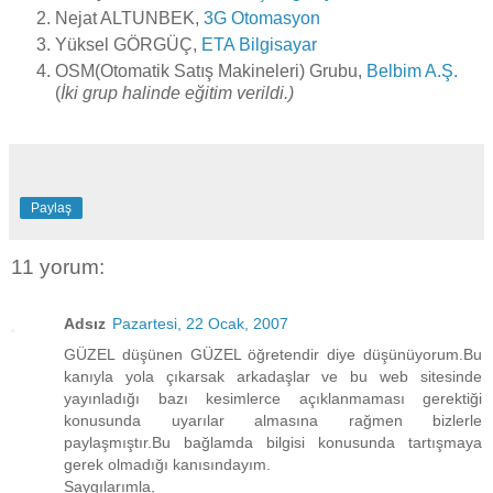
Nejat ALTUNBEK,
3G Otomasyon
Yüksel GÖRGÜÇ,
ETA Bilgisayar
OSM(Otomatik Satış Makineleri) Grubu,
Belbim A.Ş.
(
İki grup halinde eğitim verildi.)
Paylaş
11 yorum:
Adsız
Pazartesi, 22 Ocak, 2007
GÜZEL düşünen GÜZEL öğretendir diye düşünüyorum.Bu
kanıyla yola çıkarsak arkadaşlar ve bu web sitesinde
yayınladığı bazı kesimlerce açıklanmaması gerektiği
konusunda uyarılar almasına rağmen bizlerle
paylaşmıştır.Bu bağlamda bilgisi konusunda tartışmaya
gerek olmadığı kanısındayım.
Saygılarımla,