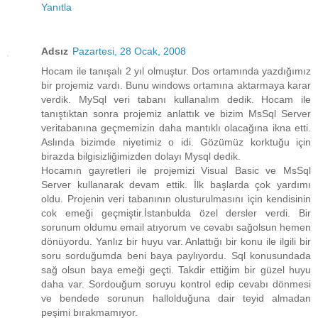
Yanıtla
Adsız
Pazartesi, 28 Ocak, 2008
Hocam ile tanışalı 2 yıl olmuştur. Dos ortamında yazdığımız
bir projemiz vardı. Bunu windows ortamına aktarmaya karar
verdik. MySql veri tabanı kullanalım dedik. Hocam ile
tanıştıktan sonra projemiz anlattık ve bizim MsSql Server
veritabanına geçmemizin daha mantıklı olacağına ikna etti.
Aslında bizimde niyetimiz o idi. Gözümüz korktuğu için
birazda bilgisizliğimizden dolayı Mysql dedik.
Hocamın gayretleri ile projemizi Visual Basic ve MsSql
Server kullanarak devam ettik. İlk başlarda çok yardımı
oldu. Projenin veri tabanının olusturulmasını için kendisinin
cok emeği geçmiştir.İstanbulda özel dersler verdi. Bir
sorunum oldumu email atıyorum ve cevabı sağolsun hemen
dönüyordu. Yanlız bir huyu var. Anlattığı bir konu ile ilgili bir
soru sorduğumda beni baya paylıyordu. Sql konusundada
sağ olsun baya emeği geçti. Takdir ettiğim bir güzel huyu
daha var. Sordouğum soruyu kontrol edip cevabı dönmesi
ve bendede sorunun hallolduğuna dair teyid almadan
peşimi bırakmamıyor.