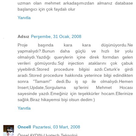
uzman olan mehmet arkadaşımızdan almanız database
başlangıcı için çok faydalı olur
Yanıtla
Adsız
Perşembe, 31 Ocak, 2008
Proje başında kara kara düşünüyordu.Ne
yapmalıydı?.Bunun daha güçlü ve hızlı bir yolu
olmalıydı.Yazdığı querylerin içine direk formdan gelen
verileri gömüyordu.Sql injection ataklarını çok çabuk
yiyebilirdi.Stored procedure bilgisi azdı.Ceturk'e girdi
aradı.Stored procedure hakkında yeterince bilgi edindikten
sonra "Tamam!" dedi.Bu iş sp ile olmalıydı.Hemen
Insert,Update,Sorgulama sp'lerini Mehmet Hocası
sayesinde yazdı.Emeğiniz için teşekkürler hocam.Ellerinize
sağlık.Biraz hikayemsi bişi olsun dedim:)
Yanıtla
Oncell
Pazartesi, 03 Mart, 2008
Önsel AYDIN-Uvatech Teknoloji