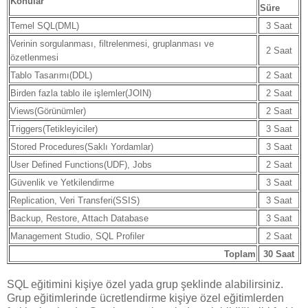
Konular
Süre
Temel SQL(DML)
3 Saat
Verinin sorgulanması, filtrelenmesi, gruplanması ve
2 Saat
özetlenmesi
Tablo Tasarımı(DDL)
2 Saat
Birden fazla tablo ile işlemler(JOIN)
2 Saat
Views(Görünümler)
2 Saat
Triggers(Tetikleyiciler)
3 Saat
Stored Procedures(Saklı Yordamlar)
3 Saat
User Defined Functions(UDF), Jobs
2 Saat
Güvenlik ve Yetkilendirme
3 Saat
Replication, Veri Transferi(SSIS)
3 Saat
Backup, Restore, Attach Database
3 Saat
Management Studio, SQL Profiler
2 Saat
Toplam
30 Saat
SQL eğitimini kişiye özel yada grup şeklinde alabilirsiniz.
Grup eğitimlerinde ücretlendirme kişiye özel eğitimlerden